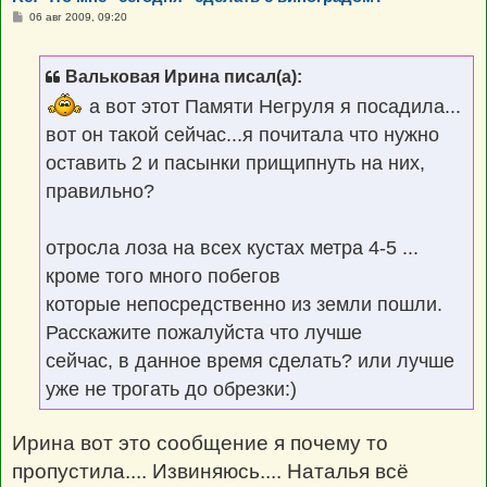
С
06 авг 2009, 09:20
о
о
б
щ
Вальковая Ирина писал(а):
е
н
а вот этот Памяти Негруля я посадила...
и
е
вот он такой сейчас...я почитала что нужно
оставить 2 и пасынки прищипнуть на них,
правильно?
отросла лоза на всех кустах метра 4-5 ...
кроме того много побегов
которые непосредственно из земли пошли.
Расскажите пожалуйста что лучше
сейчас, в данное время сделать? или лучше
уже не трогать до обрезки:)
Ирина вот это сообщение я почему то
пропустила.... Извиняюсь.... Наталья всё