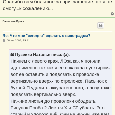
Спасибо вам большое за приглашение, но я не
\u041c\u0435\u0434\u0432\u0435\u0
442\u043e\u043a\u0441\u0430
смогу...к сожалению...
\u0438\u043b\u0438
\u0447\u0442\u043e
\u0435\u0441\u0442\u044c
\u043e\u0442
Вальковая Ирина
\u043c\u0435\u0434\u0432\u0435\u0
434\u043a\u0438.
\n\u041f\u043e\u0
441\u043b\u0435
\u043f\u0440\u043e\u0432\u0435\u0
Re: Что мне "сегодня" сделать с виноградом?
434\u0435\u043d\u043d\u044b\u044
С
06 авг 2009, 15:41
5
о
\u043e\u043f\u0435\u0440\u0430\u0
о
446\u0438\u044f-
б
\u0444\u043e\u0442\u043e
щ
Пузенко Наталья писал(а):
е
\u043f\u043e\u043b\u0443\u0447\u0
н
438\u0432\u0448\u0435\u0433\u043
Начнем с левого края. ЛОза как я поняла
и
e\u0441\u044f \u0432
е
\u0441\u0442\u0443\u0434\u0438\u
идет именно так как я ее показала пунктиром-
044e!","SIGNATURE":"
вот ее оставить и подвязать к проволоке
вертикально вверх- по стрелочке. Пасынок с
буквой П удалить аккуратененько, а лозу тоже
подвязать вертикально вверх.
Нижние листья до проволоки ободрать.
Рисунок Проба 2 Листья Х и СТ убрать. Это
старый и хлорозящий. Они не нужны уже вам