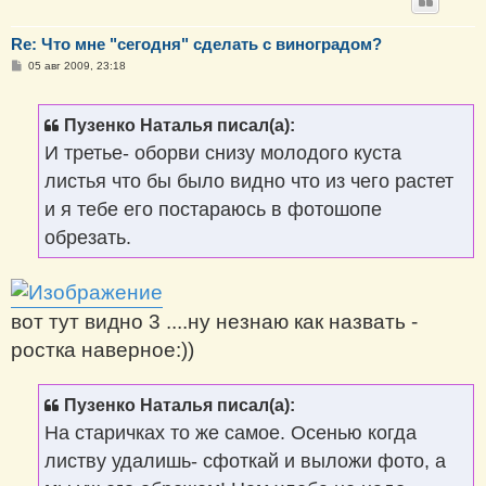
Re: Что мне "сегодня" сделать с виноградом?
С
05 авг 2009, 23:18
о
о
б
щ
Пузенко Наталья писал(а):
е
н
И третье- оборви снизу молодого куста
и
е
листья что бы было видно что из чего растет
и я тебе его постараюсь в фотошопе
обрезать.
вот тут видно 3 ....ну незнаю как назвать -
ростка наверное:))
Пузенко Наталья писал(а):
На старичках то же самое. Осенью когда
листву удалишь- сфоткай и выложи фото, а