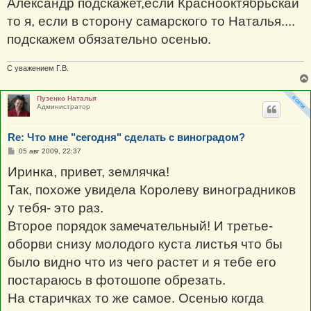
Александр подскажет,если Краснооктябрьскай
то я, если в сторону самарского то Наталья....
подскажем обязательно осенью.
С уважением Г.В.
Пузенко Наталья
Администратор
Re: Что мне "сегодня" сделать с виноградом?
С
05 авг 2009, 22:37
о
о
Иринка, привет, землячка!
б
щ
Так, похоже увидела Королеву виноградников
е
н
у тебя- это раз.
и
е
Второе порядок замечательный! И третье-
оборви снизу молодого куста листья что бы
было видно что из чего растет и я тебе его
постараюсь в фотошопе обрезать.
На старичках то же самое. Осенью когда