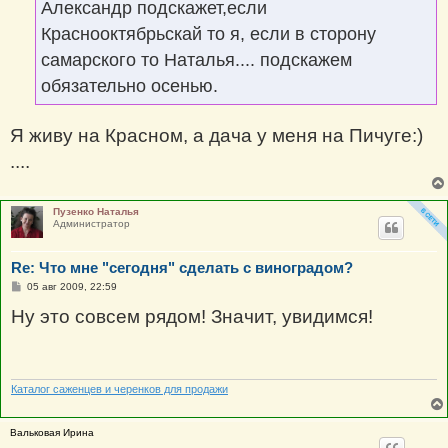
Александр подскажет,если
Краснооктябрьскай то я, если в сторону
самарского то Наталья.... подскажем
обязательно осенью.
Я живу на Красном, а дача у меня на Пичуге:)
....
Пузенко Наталья
Администратор
Re: Что мне "сегодня" сделать с виноградом?
С
05 авг 2009, 22:59
о
о
Ну это совсем рядом! Значит, увидимся!
б
щ
е
н
и
е
Каталог саженцев и черенков для продажи
Вальковая Ирина