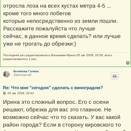
отросла лоза на всех кустах метра 4-5 ...
кроме того много побегов
которые непосредственно из земли пошли.
Расскажите пожалуйста что лучше
сейчас, в данное время сделать? или лучше
уже не трогать до обрезки:)
Последний раз редактировалось
Вальковая Ирина
05 авг 2009, 20:59, всего
редактировалось 1 раз.
Беликова Галина
Завсегдатай
Re: Что мне "сегодня" сделать с виноградом?
С
05 авг 2009, 20:43
о
о
Ирина это сложный вопрос. Его с осени
б
щ
решают, обрезка для вас это главное. Не
е
н
возможно сейчас что то сказать. У вас какой
и
е
район города? Если в сторону кировского то