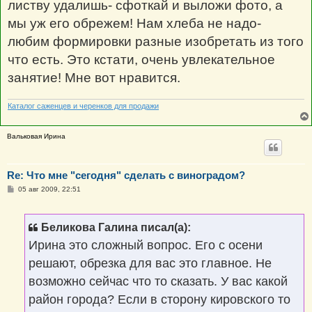
листву удалишь- сфоткай и выложи фото, а
мы уж его обрежем! Нам хлеба не надо-
любим формировки разные изобретать из того
что есть. Это кстати, очень увлекательное
занятие! Мне вот нравится.
Каталог саженцев и черенков для продажи
Вальковая Ирина
Re: Что мне "сегодня" сделать с виноградом?
С
05 авг 2009, 22:51
о
о
б
щ
Беликова Галина писал(а):
е
н
Ирина это сложный вопрос. Его с осени
и
е
решают, обрезка для вас это главное. Не
возможно сейчас что то сказать. У вас какой
район города? Если в сторону кировского то