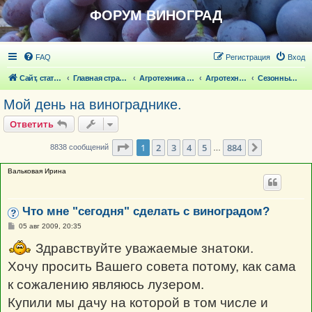
ФОРУМ ВИНОГРАД
FAQ
Регистрация
Вход
Сайт, статьи
Главная страница
Агротехника выращивания винограда
Агротехника выращивания винограда
Сезонные работы на винограде
Мой день на винограднике.
Ответить
Страница
1
из
884
1
2
3
4
5
884
След.
8838 сообщений
…
Вальковая Ирина
Что мне "сегодня" сделать с виноградом?
С
05 авг 2009, 20:35
о
о
Здравствуйте уважаемые знатоки.
б
щ
Хочу просить Вашего совета потому, как сама
е
н
к сожалению являюсь лузером.
и
е
Купили мы дачу на которой в том числе и