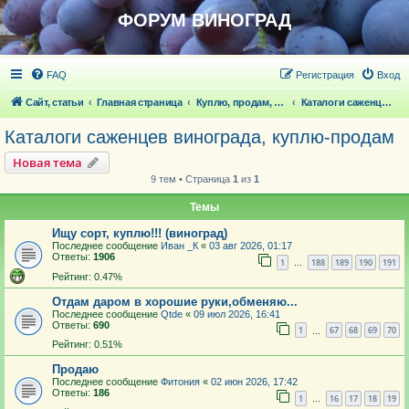
ФОРУМ ВИНОГРАД
FAQ
Регистрация
Вход
Сайт, статьи
Главная страница
Куплю, продам, обменяю посадочный материал
Каталоги саженцев винограда, куплю-продам
Каталоги саженцев винограда, куплю-продам
Новая тема
9 тем • Страница
1
из
1
Темы
Ищу сорт, куплю!!! (виноград)
Последнее сообщение
Иван _К
«
03 авг 2026, 01:17
Ответы:
1906
1
188
189
190
191
…
Рейтинг: 0.47%
Отдам даром в хорошие руки,обменяю...
Последнее сообщение
Qtde
«
09 июл 2026, 16:41
Ответы:
690
1
67
68
69
70
…
Рейтинг: 0.51%
Продаю
Последнее сообщение
Фитония
«
02 июн 2026, 17:42
Ответы:
186
1
16
17
18
19
…