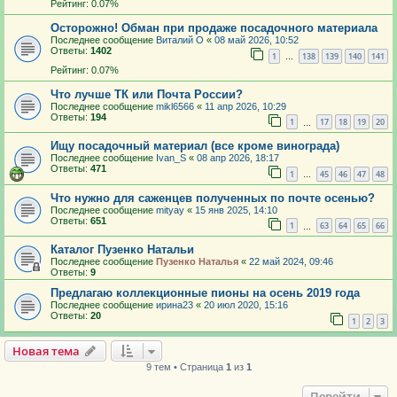
Рейтинг: 0.07%
Осторожно! Обман при продаже посадочного материала
Последнее сообщение
Виталий О
«
08 май 2026, 10:52
Ответы:
1402
1
138
139
140
141
…
Рейтинг: 0.07%
Что лучше ТК или Почта России?
Последнее сообщение
mikl6566
«
11 апр 2026, 10:29
Ответы:
194
1
17
18
19
20
…
Ищу посадочный материал (все кроме винограда)
Последнее сообщение
Ivan_S
«
08 апр 2026, 18:17
Ответы:
471
1
45
46
47
48
…
Что нужно для саженцев полученных по почте осенью?
Последнее сообщение
mityay
«
15 янв 2025, 14:10
Ответы:
651
1
63
64
65
66
…
Каталог Пузенко Натальи
Последнее сообщение
Пузенко Наталья
«
22 май 2024, 09:46
Ответы:
9
Предлагаю коллекционные пионы на осень 2019 года
Последнее сообщение
ирина23
«
20 июл 2020, 15:16
Ответы:
20
1
2
3
Новая тема
9 тем • Страница
1
из
1
Перейти