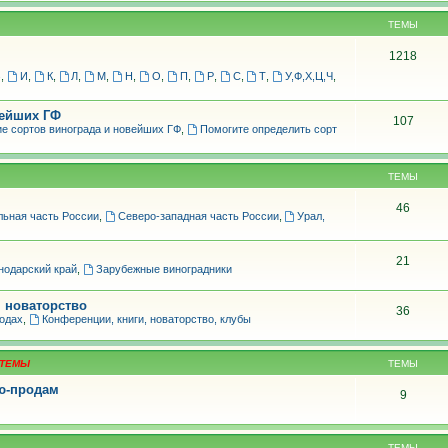
ТЕМЫ
1218
З
,
И
,
К
,
Л
,
М
,
Н
,
О
,
П
,
Р
,
С
,
Т
,
У,Ф,Х,Ц,Ч
,
вейших ГФ
107
е сортов винограда и новейших ГФ
,
Помогите определить сорт
ТЕМЫ
46
льная часть России
,
Северо-западная часть России
,
Урал,
21
нодарский край
,
Зарубежные виноградники
, новаторство
36
родах
,
Конференции, книги, новаторство, клубы
ТЕМЫ
лю-продам
9
ТЕМЫ