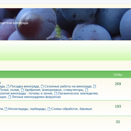
редители винограда.
ТЕМЫ
а
269
ада
,
Посадка винограда
,
Сезонные работы на винограде
,
Почва, полив
,
Удобрения, внекорневые, стимуляторы
,
ология винограда - почему и зачем
,
Органическое земледелие
,
ющих
,
Личные виноградники форумчан
193
ли
,
Инсектициды, гербициды
,
Схемы обработок, баковые
33