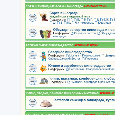
СОРТА И ГИБРИДНЫЕ ФОРМЫ ВИНОГРАДА
Сорта винограда
Каждый сорт в отдельной теме
Подфорумы:
А
,
Б
,
В
,
Г
,
Д
,
Е,Ж
,
Ш
,
Э
,
Ю
,
Я и номерные
,
Кишмиши
Обсуждение сортов винограда и но
Подфорумы:
Рейтинги сортов
,
Обсуждени
винограда
РЕГИОНАЛЬНОЕ ВИНОГРАДАРСТВО
Северное виноградарство
Подфорумы:
Москва и Подмосковье
,
Центра
Сибирь, Дальний Восток
,
Поволжье
Южное и зарубежное виноградарство
Подфорумы:
Ростовская, Ставропольский Крас
Книги, выставки, конференции, клубы
Подфорумы:
Выставки винограда в разных го
КУПЛЮ, ПРОДАМ, ОБМЕНЯЮ ПОСАДОЧНЫЙ МАТЕРИАЛ
Каталоги саженцев винограда, куп
САД, ОВОЩИ, ЯГОДНИКИ, ЦВЕТЫ, БЕСЕДКА