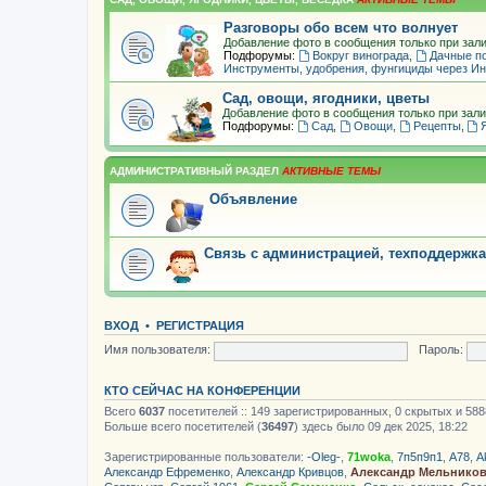
Разговоры обо всем что волнует
Добавление фото в сообщения только при зали
Подфорумы:
Вокруг винограда
,
Дачные п
Инструменты, удобрения, фунгициды через Ин
Сад, овощи, ягодники, цветы
Добавление фото в сообщения только при зали
Подфорумы:
Сад
,
Овощи
,
Рецепты
,
АДМИНИСТРАТИВНЫЙ РАЗДЕЛ
Объявление
Связь с администрацией, техподдержка
ВХОД
•
РЕГИСТРАЦИЯ
Имя пользователя:
Пароль:
КТО СЕЙЧАС НА КОНФЕРЕНЦИИ
Всего
6037
посетителей :: 149 зарегистрированных, 0 скрытых и 588
Больше всего посетителей (
36497
) здесь было 09 дек 2025, 18:22
Зарегистрированные пользователи:
-Oleg-
,
71woka
,
7п5п9п1
,
А78
,
A
Александр Ефременко
,
Александр Кривцов
,
Александр Мельнико