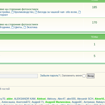
185
вке на сторонние фотохостинги
остройки
,
Кролиководство
,
Беседа за чашкой чая- обо всем
,
тернет
170
вке на сторонние фотохостинги
Ягодники
,
Цветы
,
Экзотика
ТЕМЫ
1
5
Забыли пароль?
|
Запомнить меня
8 гостей
ky70
,
alder
,
ALEKSANDR KAM
,
Aleksei
,
Aleksey
,
Alex47
,
alex555
,
Alexandr SCH
,
AlexeVL
в
,
Алексашка
,
Анатолий72
,
Андрей 71
,
Андрей Малиновка
,
АндрейС
,
Антрикан
,
Babays