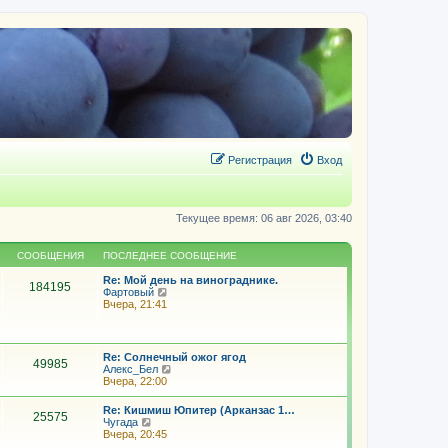
Регистрация
Вход
Текущее время: 06 авг 2026, 03:40
СООБЩЕНИЯ
ПОСЛЕДНЕЕ СООБЩЕНИЕ
Re: Мой день на винограднике.
184195
П
Фартовый
е
Вчера, 21:41
р
е
й
т
Re: Солнечный ожог ягод
49985
и
П
Алекс_Бел
к
е
Вчера, 22:00
п
р
о
е
Re: Кишмиш Юпитер (Арканзас 1…
с
25575
й
П
Чугада
л
т
е
Вчера, 20:45
е
и
р
д