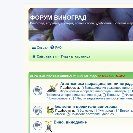
ФОРУМ ВИНОГРАД
Виноград, ягодники, посадка, новые сорта, удобрения. Болезни и в
Ссылки
FAQ
Сайт, статьи
Главная страница
АГРОТЕХНИКА ВЫРАЩИВАНИЯ ВИНОГРАДА
Агротехника выращивания виноград
Подфорумы:
Выращивание саженцев виногр
Формировка и обрезка винограда, шпалеры
,
Прививка и перепрививка винограда
,
Теплицы
,
Физи
Биопрепараты
,
Часто задаваемые вопросы начина
Болезни и вредители винограда
Подфорумы:
Болезни
,
Фунгициды
,
Вредите
смеси
,
Помогите поставить диагноз
Вино, виноделие