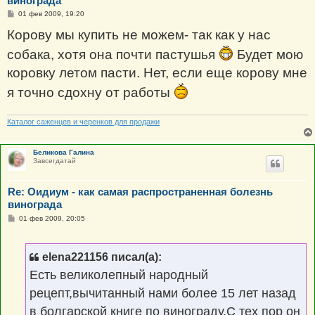
винограда
С
01 фев 2009, 19:20
о
о
Корову мы купить не можем- так как у нас
б
щ
собака, хотя она почти пастушья
Будет мою
е
н
коровку летом пасти. Нет, если еще корову мне
и
е
я точно сдохну от работы
Каталог саженцев и черенков для продажи
Беликова Галина
Завсегдатай
Re: Оидиум - как самая распространенная болезнь
винограда
С
01 фев 2009, 20:05
о
о
б
щ
elena221156 писал(а):
е
н
Есть великолепный народный
и
е
рецепт,вычитанный нами более 15 лет назад
в болгарской книге по винограду.С тех пор он