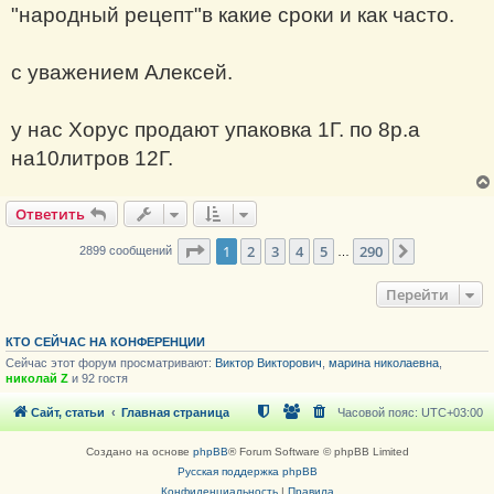
"народный рецепт"в какие сроки и как часто.
с уважением Алексей.
у нас Хорус продают упаковка 1Г. по 8р.а
на10литров 12Г.
Ответить
Страница
1
из
290
1
2
3
4
5
290
След.
2899 сообщений
…
Перейти
КТО СЕЙЧАС НА КОНФЕРЕНЦИИ
Сейчас этот форум просматривают:
Виктор Викторович
,
марина николаевна
,
николай Z
и 92 гостя
Сайт, статьи
Главная страница
Часовой пояс:
UTC+03:00
Создано на основе
phpBB
® Forum Software © phpBB Limited
Русская поддержка phpBB
Конфиденциальность
|
Правила