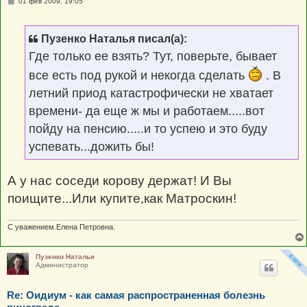
С
01 фев 2009, 19:05
о
о
б
щ
Пузенко Наталья писал(а):
е
н
Где только ее взять? Тут, поверьте, бывает
и
е
все есть под рукой и некогда сделать
. В
летний приод катастрофически не хватает
времени- да еще ж мы и работаем.....вот
пойду на пенсию.....и то успею и это буду
успевать...дожить бы!
А у нас соседи корову держат! И Вы
поищите...Или купите,как Матроскин!
С уважением.Елена Петровна.
Пузенко Наталья
Администратор
Re: Оидиум - как самая распространенная болезнь