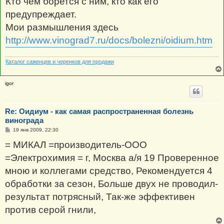
Кто чем борется с ним, кто как его
и
е
предупреждает.
Мои размышления здесь
http://www.vinograd7.ru/docs/bolezni/oidium.htm
Каталог саженцев и черенков для продажи
igor
Re: Оидиум - как самая распространенная болезнь
винограда
С
19 янв 2009, 22:30
о
о
= МИКАЛ =производитель-ООО
б
щ
=Электрохимия = г, Москва а/я 19 Проверенное
е
н
мною и коллегами средство, Рекомендуется 4
и
е
обработки за сезон, Больше двух не проводил-
результат потрясный, Так-же эффективен
против серой гнили,