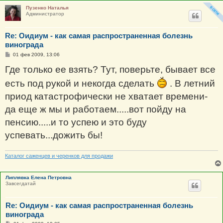
Пузенко Наталья
Администратор
Re: Оидиум - как самая распространенная болезнь
винограда
С
01 фев 2009, 13:06
о
о
Где только ее взять? Тут, поверьте, бывает все
б
щ
есть под рукой и некогда сделать
. В летний
е
н
приод катастрофически не хватает времени-
и
е
да еще ж мы и работаем.....вот пойду на
пенсию.....и то успею и это буду
успевать...дожить бы!
Каталог саженцев и черенков для продажи
Липлявка Елена Петровна
Завсегдатай
Re: Оидиум - как самая распространенная болезнь
винограда