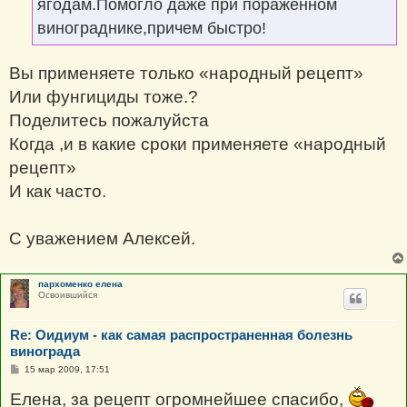
ягодам.Помогло даже при пораженном
винограднике,причем быстро!
Вы применяете только «народный рецепт»
Или фунгициды тоже.?
Поделитесь пожалуйста
Когда ,и в какие сроки применяете «народный
рецепт»
И как часто.
С уважением Алексей.
пархоменко елена
Освоившийся
Re: Оидиум - как самая распространенная болезнь
винограда
С
15 мар 2009, 17:51
о
о
Елена, за рецепт огромнейшее спасибо,
б