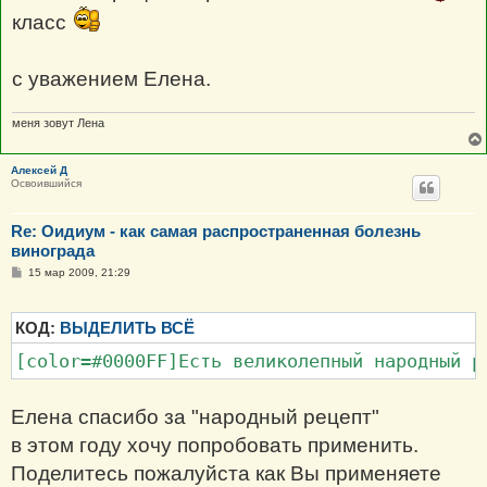
щ
класс
е
н
и
е
с уважением Елена.
меня зовут Лена
Алексей Д
Освоившийся
Re: Оидиум - как самая распространенная болезнь
винограда
С
15 мар 2009, 21:29
о
о
б
щ
КОД:
ВЫДЕЛИТЬ ВСЁ
е
н
[color=#0000FF]Есть великолепный народный р
и
е
Елена спасибо за "народный рецепт"
в этом году хочу попробовать применить.
Поделитесь пожалуйста как Вы применяете