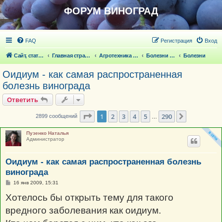
ФОРУМ ВИНОГРАД
FAQ
Регистрация
Вход
Сайт, статьи
Главная страница
Агротехника выращивания винограда
Болезни и вредители винограда
Болезни
Оидиум - как самая распространенная
болезнь винограда
Ответить
Страница
1
из
290
1
2
3
4
5
290
След.
2899 сообщений
…
Пузенко Наталья
Администратор
Оидиум - как самая распространенная болезнь
винограда
С
16 янв 2009, 15:31
о
о
Хотелось бы открыть тему для такого
б
щ
вредного заболевания как оидиум.
е
н