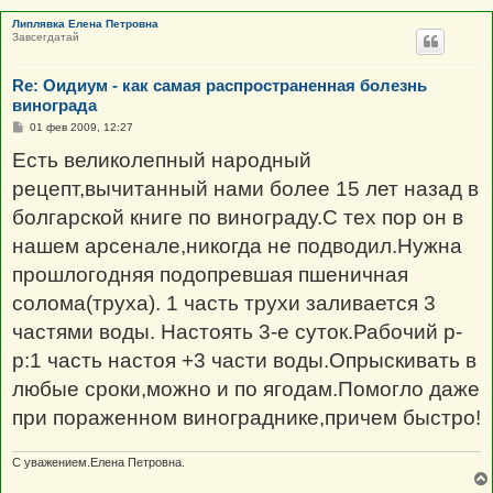
Липлявка Елена Петровна
Завсегдатай
Re: Оидиум - как самая распространенная болезнь
винограда
С
01 фев 2009, 12:27
о
о
Есть великолепный народный
б
щ
рецепт,вычитанный нами более 15 лет назад в
е
н
болгарской книге по винограду.С тех пор он в
и
е
нашем арсенале,никогда не подводил.Нужна
прошлогодняя подопревшая пшеничная
солома(труха). 1 часть трухи заливается 3
частями воды. Настоять 3-е суток.Рабочий р-
р:1 часть настоя +3 части воды.Опрыскивать в
любые сроки,можно и по ягодам.Помогло даже
при пораженном винограднике,причем быстро!
С уважением.Елена Петровна.