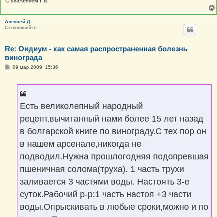
С уважением Г.В.
Алексей Д
Освоившийся
Re: Оидиум - как самая распространенная болезнь
винограда
С
09 мар 2009, 15:36
о
о
б
щ
е
н
Есть великолепный народный
и
е
рецепт,вычитанный нами более 15 лет назад
в болгарской книге по винограду.С тех пор он
в нашем арсенале,никогда не
подводил.Нужна прошлогодняя подопревшая
пшеничная солома(труха). 1 часть трухи
заливается 3 частями воды. Настоять 3-е
суток.Рабочий р-р:1 часть настоя +3 части
воды.Опрыскивать в любые сроки,можно и по