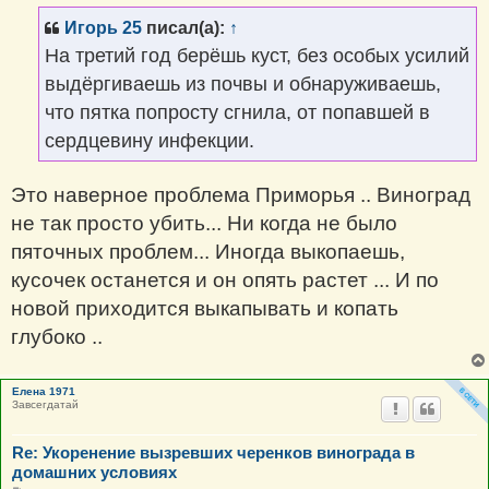
б
щ
Игорь 25
писал(а):
↑
е
н
На третий год берёшь куст, без особых усилий
и
е
выдёргиваешь из почвы и обнаруживаешь,
что пятка попросту сгнила, от попавшей в
сердцевину инфекции.
Это наверное проблема Приморья .. Виноград
не так просто убить... Ни когда не было
пяточных проблем... Иногда выкопаешь,
кусочек останется и он опять растет ... И по
новой приходится выкапывать и копать
глубоко ..
Елена 1971
Завсегдатай
Re: Укоренение вызревших черенков винограда в
домашних условиях