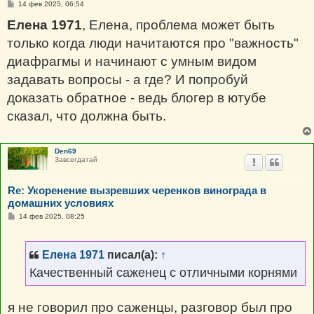
С
14 фев 2025, 06:54
о
о
Елена 1971
, Елена, проблема может быть
б
щ
только когда люди начитаются про "важность"
е
н
диафрагмы и начинают с умным видом
и
е
задавать вопросы - а где? И попробуй
доказать обратное - ведь блогер в ютубе
сказал, что должна быть.
Den69
Завсегдатай
Re: Укоренение вызревших черенков винограда в
домашних условиях
С
14 фев 2025, 08:25
о
о
б
щ
Елена 1971
писал(а):
↑
е
н
Качественный саженец с отличными корнями
и
е
я не говорил про саженцы, разговор был про