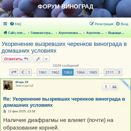
ФОРУМ ВИНОГРАД
FAQ
Регистрация
Вход
Сайт, статьи
Главная страница
Агротехника выращивания винограда
Агротехника выращивания винограда
Выращивание саженцев винограда
Укоренение вызревших черенков винограда в
домашних условиях
Ответить
21109 сообщений
Страница
1963
из
2111
1
1961
1962
1963
1964
1965
2111
Пред.
Сле
…
…
Игорь 25
Завсегдатай
Re: Укоренение вызревших черенков винограда в
домашних условиях
С
13 фев 2025, 23:58
о
о
Наличие диафрагмы не влияет (почти) на
б
щ
образование корней.
е