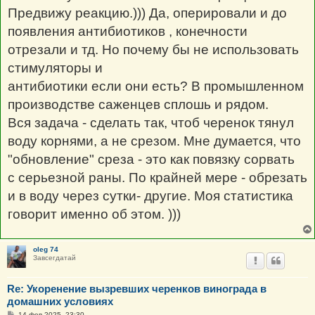
Предвижу реакцию.))) Да, оперировали и до
появления антибиотиков , конечности
отрезали и тд. Но почему бы не использовать
стимуляторы и
антибиотики если они есть? В промышленном
производстве саженцев сплошь и рядом.
Вся задача - сделать так, чтоб черенок тянул
воду корнями, а не срезом. Мне думается, что
"обновление" среза - это как повязку сорвать
с серьезной раны. По крайней мере - обрезать
и в воду через сутки- другие. Моя статистика
говорит именно об этом. )))
oleg 74
Завсегдатай
Re: Укоренение вызревших черенков винограда в
домашних условиях
С
14 фев 2025, 23:30