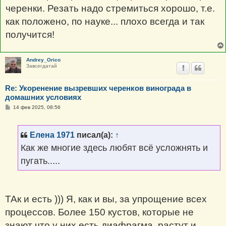
черенки. Резать надо стремиться хорошо, т.е.
как положено, по науке... плохо всегда и так
получится!
Andrey_Orico
Завсегдатай
Re: Укоренение вызревших черенков винограда в
домашних условиях
С
14 фев 2025, 08:56
о
о
б
щ
Елена 1971
писал(а):
↑
е
н
Как же многие здесь любят всё усложнять и
и
е
пугать.....
ТАк и есть ))) Я, как и вы, за упрощение всех
процессов. Более 150 кустов, которые не
знают что у них есть диафрагма, растут и