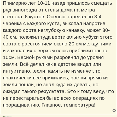
о
Ппимерно лет 10-11 назад пришлось смещать
б
щ
ряд винограда от стены дома на метра
е
н
полтора. 6 кустов. Осенью нарезал по 3-4
и
е
черенка с каждого куста, выкопал напротив
каждого сорта неглубокую канавку, может 30-
40 см, положил туда вертикально чубуки этого
сорта с расстоянием около 20 см между ними
и закопал их с верхом плюс приблизительно
10см. Весной руками разровнял до уровня
земли. Всё делал как в детстве видел или
интуитивно...если память не изменяет, то
практически все прижились, ростки прямо из
земли пошли, не знал куда их девать, не
ожидал такого результата. Это к тому веду, что
не перестараться бы во всех операциях по
проращиванию. Главное, температура!