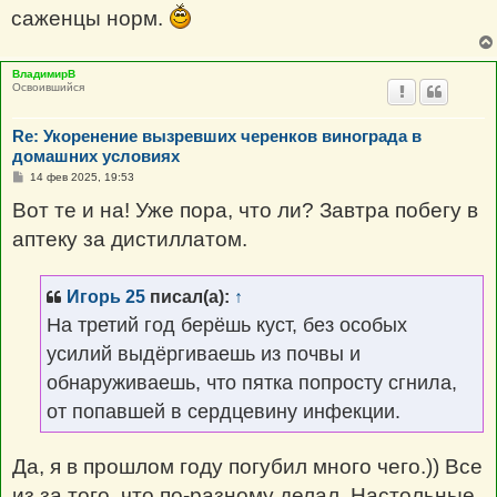
саженцы норм.
ВладимирВ
Освоившийся
Re: Укоренение вызревших черенков винограда в
домашних условиях
С
14 фев 2025, 19:53
о
о
Вот те и на! Уже пора, что ли? Завтра побегу в
б
щ
аптеку за дистиллатом.
е
н
и
е
Игорь 25
писал(а):
↑
На третий год берёшь куст, без особых
усилий выдёргиваешь из почвы и
обнаруживаешь, что пятка попросту сгнила,
от попавшей в сердцевину инфекции.
Да, я в прошлом году погубил много чего.)) Все
из за того, что по-разному делал. Настольные