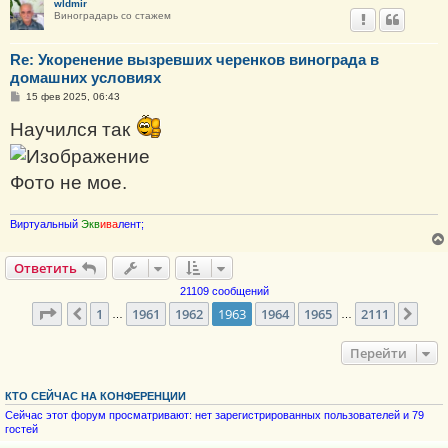
wldmir
Виноградарь со стажем
Re: Укоренение вызревших черенков винограда в
домашних условиях
С
15 фев 2025, 06:43
о
о
Научился так
б
щ
е
н
Фото не мое.
и
е
В
и
р
т
у
а
л
ь
н
ы
й
Э
к
в
и
в
а
л
е
н
т
;
Ответить
21109 сообщений
Страница
1963
из
2111
1
1961
1962
1963
1964
1965
2111
Пред.
Сле
…
…
Перейти
КТО СЕЙЧАС НА КОНФЕРЕНЦИИ
Сейчас этот форум просматривают: нет зарегистрированных пользователей и 79
гостей