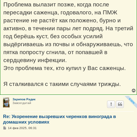
н
Проблема вылазит позже, когда после
и
е
пересадки саженца, годовалого, на ПМЖ
растение не растёт как положено, бурно и
активно, в течении пары лет подряд. На третий
год берёшь куст, без особых усилий
выдёргиваешь из почвы и обнаруживаешь, что
пятка попросту сгнила, от попавшей в
сердцевину инфекции.
Это проблема тех, кто купил у Вас саженцы.
Я сталкивался с такими случаями трижды.
Зарипов Радик
Завсегдатай
Re: Укоренение вызревших черенков винограда в
домашних условиях
С
14 фев 2025, 06:31
о
о