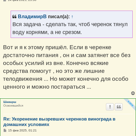
о
о
б
щ
ВладимирВ
писал(а):
↑
е
н
Вся задача - сделать так, чтоб черенок тянул
и
е
воду корнями, а не срезом.
Вот и я к этому пришёл. Если в черенке
достаточно питания , он и сам затянет все без
особых усилий из вне. Конечно всякие
средства помогут , но это же лишние
телодвижения ... Но может конечно для особо
ценного и можно постараться ...
Шаварш
Освоившийся
Re: Укоренение вызревших черенков винограда в
домашних условиях
С
15 фев 2025, 01:21
о