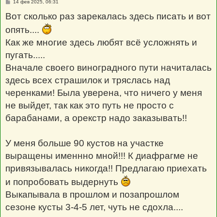
С
14 фев 2025, 06:31
о
о
Вот сколько раз зарекалась здесь писать и вот
б
щ
опять....
е
н
Как же многие здесь любят всё усложнять и
и
е
пугать.....
Вначале своего виноградного пути начиталась
здесь всех страшилок и тряслась над
черенками! Была уверена, что ничего у меня
не выйдет, так как это путь не просто с
барабанами, а орекстр надо заказывать!!
У меня больше 90 кустов на участке
выращены именнно мной!!! К диафрагме не
привязывалась никогда!! Предлагаю приехать
и попробовать выдернуть
Выкапывала в прошлом и позапрошлом
сезоне кусты 3-4-5 лет, чуть не сдохла....