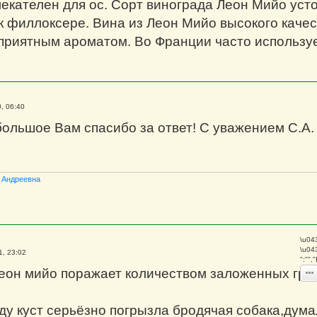
лекателен для ос. Сорт винограда Леон Мийо уст
к филлоксере. Вина из Леон Мийо высокого каче
 приятным ароматом. Во Франции часто используе
, 06:40
ольшое Вам спасибо за ответ! С уважением С.А.
 Андреевна
\u04
\u04
1, 23:02
":""
Леон мийо поражает количеством заложенных гро
ду куст серьёзно погрызла бродячая собака,дума