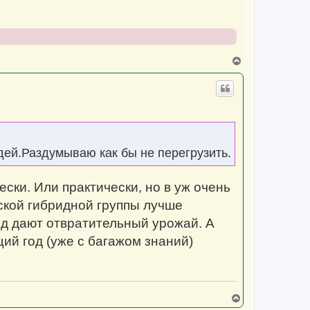
а
ч
а
л
у
В
е
р
н
у
т
ь
с
я
к
дей.Раздумываю как бы не перегрузить.
н
а
ч
ки. Или практически, но в уж очень
а
л
ской гибридной группы лучше
у
од дают отвратительный урожай. А
ий год (уже с багажом знаний)
В
е