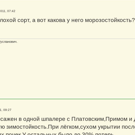
011, 07:42
охой сорт, а вот какова у него морозостойкость?
Русланович.
1, 09:27
сажен в одной шпалере с Платовским,Примом и
ю зимостойкость.При лёгком,сухом укрытии посл
х почек.У остальных было до 30% потерь.