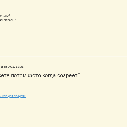
печалей
ая любовь."
 июл 2011, 12:31
жете потом фото когда созреет?
енков для продажи