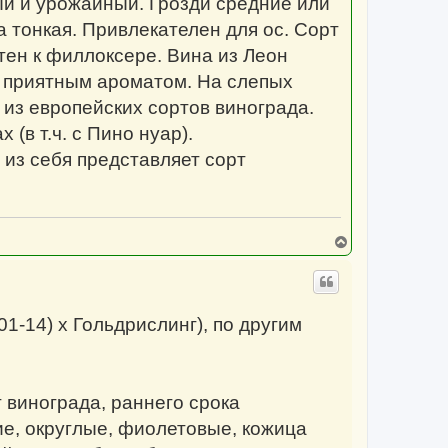
й и урожайный. Грозди средние или
 тонкая. Привлекателен для ос. Сорт
тен к филлоксере. Вина из Леон
и приятным ароматом. На слепых
 из европейских сортов винограда.
(в т.ч. с Пино нуар).
из себя представляет сорт
В
е
р
н
у
т
1-14) x Гольдрислинг), по другим
ь
с
я
к
н
а
т винограда, раннего срока
ч
а
ие, округлые, фиолетовые, кожица
л