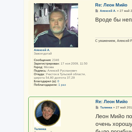
Re: Леон Мийо
С
Алексей А.
»
27 май 2
о
о
Вроде бы непл
б
щ
е
н
и
е
С уважением, Алексей 
Алексей А.
Завсегдатай
Сообщения:
2346
Зарегистрирован:
17 ноя 2009, 11:50
Город:
Москва
Подпись:
Алексей Русланович
Откуда:
Участок в Тульской области,
широта 54,80 долгота 37,29
Благодарил (а):
0
Поблагодарили:
1 раз
Re: Леон Мийо
С
Талинка
»
27 май 201
о
о
Леон Мийо по
б
щ
очень хорошу
е
н
Талинка
было погибши
и