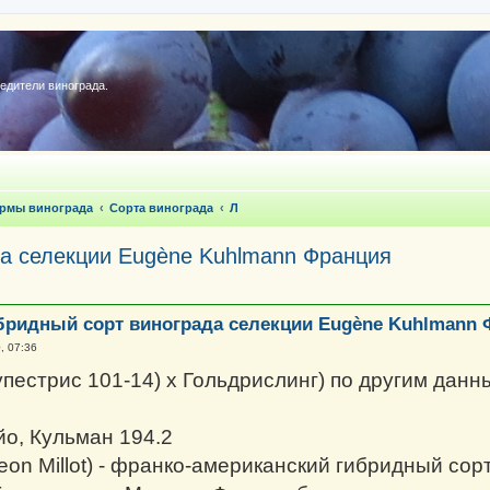
редители винограда.
ормы винограда
Сорта винограда
Л
да селекции Eugène Kuhlmann Франция
бридный сорт винограда селекции Eugène Kuhlmann
, 07:36
упестрис 101-14) x Гольдрислинг) по другим данн
о, Кульман 194.2
eon Millot) - франко-американский гибридный сор