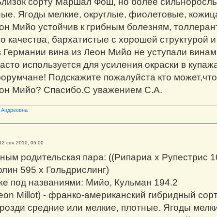
Близок сорту Маршал Фош, но более сильнорослы
ные. Ягоды мелкие, округлые, фиолетовые, кожица
он Мийо устойчив к грибным болезням, толлеран
о качества, бархатистые с хорошей структурой 
в Германии вина из Леон Мийо не уступали винам
сто используется для усиления окраски в купажах 
румчане! Подскажите пожалуйста кто может,что 
он Мийо? Спасибо.С уважением С.А.
 Андреевна
12 сен 2010, 05:00
ым родительская пара: ((Рипариа x Рупестрис 10
лин 595 x Гольдрислинг)
же под названиями: Мийо, Кульман 194.2
on Millot) - франко-американский гибридный сор
Грозди средние или мелкие, плотные. Ягоды мелк