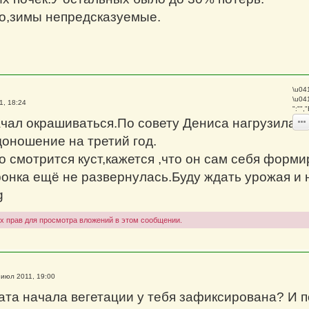
о,зимы непредсказуемые.
\u04
\u04
1, 18:24
":""
чал окрашиваться.По совету Дениса нагрузила п
доношение на третий год.
 смотрится куст,кажется ,что он сам себя форми
ронка ещё не развернулась.Буду ждать урожая и 
g
х прав для просмотра вложений в этом сообщении.
 июл 2011, 19:00
ата начала вегетации у тебя зафиксирована? И по