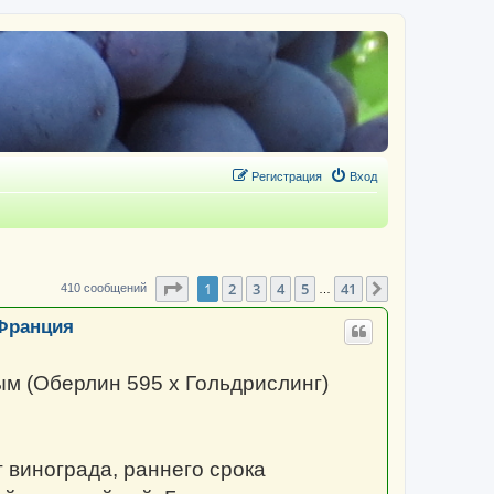
Регистрация
Вход
Страница
1
из
41
1
2
3
4
5
41
След.
410 сообщений
…
 Франция
ым (Оберлин 595 x Гольдрислинг)
т винограда, раннего срока