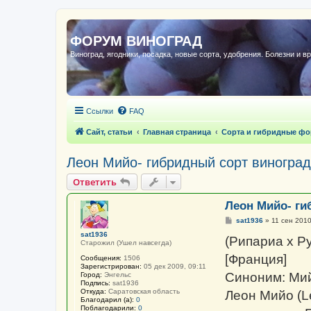
ФОРУМ ВИНОГРАД
Виноград, ягодники, посадка, новые сорта, удобрения. Болезни и в
Ссылки
FAQ
Сайт, статьи
Главная страница
Сорта и гибридные ф
Леон Мийо- гибридный сорт виногра
Ответить
Леон Мийо- ги
С
sat1936
»
11 сен 2010
о
sat1936
о
(Рипариа x Р
Старожил (Ушел навсегда)
б
щ
[Франция]
Сообщения:
1506
е
Зарегистрирован:
05 дек 2009, 09:11
н
Синоним: Мий
Город:
Энгельс
и
Подпись:
sat1936
е
Откуда:
Саратовская область
Леон Мийо (L
Благодарил (а):
0
Поблагодарили:
0