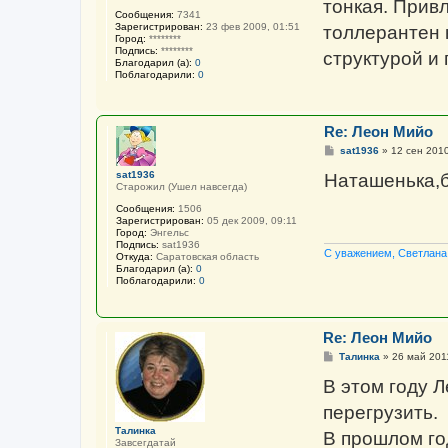
тонкая. Прив
Сообщения:
7341
Зарегистрирован:
23 фев 2009, 01:51
толлерантен 
Город:
********
Подпись:
********
структурой и
Благодарил (а):
0
Поблагодарили:
0
Re: Леон Мийо
С
sat1936
»
12 сен 2010
о
о
sat1936
Наташенька,б
б
Старожил (Ушел навсегда)
щ
Сообщения:
1506
е
Зарегистрирован:
05 дек 2009, 09:11
н
Город:
Энгельс
и
Подпись:
sat1936
е
С уважением, Светлана
Откуда:
Саратовская область
Благодарил (а):
0
Поблагодарили:
0
Re: Леон Мийо
С
Талинка
»
26 май 201
о
о
В этом году 
б
щ
перегрузить.
е
н
Талинка
В прошлом го
и
Завсегдатай