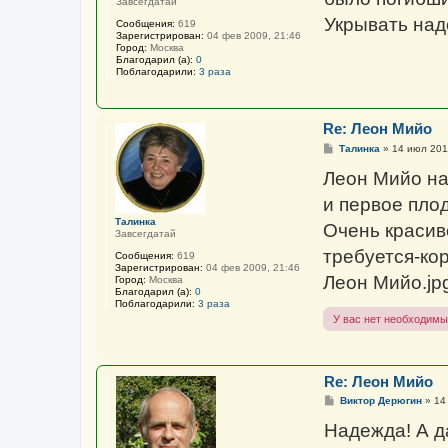
Завсегдатай
е
Укрывать над
Сообщения:
619
Зарегистрирован:
04 фев 2009, 21:46
Город:
Москва
Благодарил (а):
0
Поблагодарили:
3 раза
Re: Леон Мийо
С
Талинка
»
14 июл 201
о
о
Леон Мийо на
б
щ
и первое пло
е
н
Талинка
Очень красиво
и
Завсегдатай
е
требуется-ко
Сообщения:
619
Зарегистрирован:
04 фев 2009, 21:46
Леон Мийо.jp
Город:
Москва
Благодарил (а):
0
Поблагодарили:
3 раза
У вас нет необходимы
Re: Леон Мийо
С
Виктор Дерюгин
»
14
о
о
Надежда! А д
б
щ