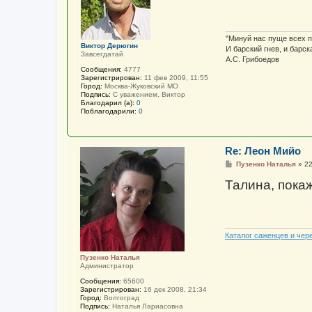
е
н
и
е
"Минуй нас пуще всех 
Виктор Дерюгин
И барский гнев, и барск
Завсегдатай
А.С. Грибоедов
Сообщения:
4777
Зарегистрирован:
11 фев 2009, 11:55
Город:
Москва-Жуковский МО
Подпись:
С уважением, Виктор
Благодарил (а):
0
Поблагодарили:
0
Re: Леон Мийо
С
Пузенко Наталья
»
22
о
о
Талина, пока
б
щ
е
н
и
е
Каталог саженцев и чер
Пузенко Наталья
Администратор
Сообщения:
65600
Зарегистрирован:
16 дек 2008, 21:34
Город:
Волгоград
Подпись:
Наталья Лариасовна