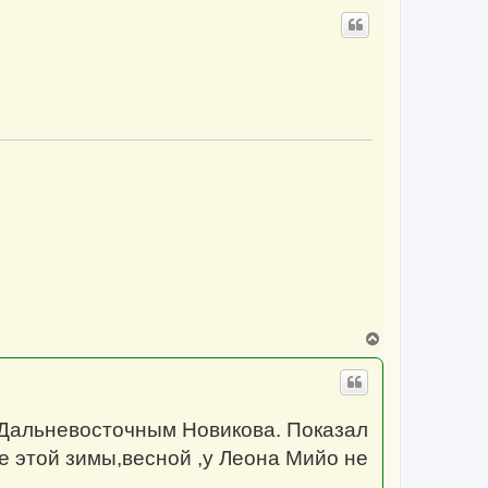
р
н
у
т
ь
с
я
к
н
а
ч
а
л
у
В
е
р
н
у
т
 Дальневосточным Новикова. Показал
ь
с
е этой зимы,весной ,у Леона Мийо не
я
к