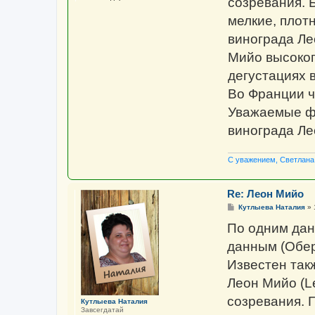
созревания. 
мелкие, плот
винограда Ле
Мийо высоког
дегустациях 
Во Франции ча
Уважаемые фо
винограда Ле
С уважением, Светлана
Re: Леон Мийо
С
Кутлыева Наталия
»
о
о
По одним данн
б
щ
данным (Обер
е
н
Известен так
и
е
Леон Мийо (Le
созревания. 
Кутлыева Наталия
Завсегдатай