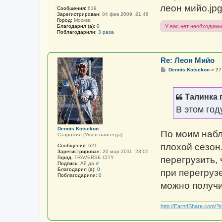
е
леон мийо.jp
Сообщения:
619
Зарегистрирован:
04 фев 2009, 21:46
Город:
Москва
Благодарил (а):
0
У вас нет необходимы
Поблагодарили:
3 раза
Re: Леон Мийо
С
Dennis Kotsekon
»
27
о
о
б
щ
Талинка 
е
н
В этом год
и
е
Dennis Kotsekon
По моим набл
Старожил (Ушел навсегда)
плохой сезон
Сообщения:
621
Зарегистрирован:
20 мар 2011, 23:05
Город:
TRAVERSE CITY
перегрузить,
Подпись:
Ай да я!
Благодарил (а):
0
при перегруз
Поблагодарили:
0
можно получи
http://Earn4Share.com/?