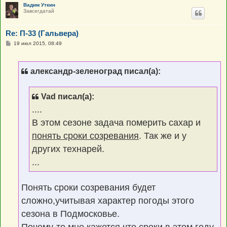
Вадим Уткин
Завсегдатай
Re: П-33 (Гальвера)
С
19 июл 2015, 08:49
о
о
б
щ
александр-зеленоград писал(а):
е
н
и
е
Vad писал(а):
....
В этом сезоне задача померить сахар и
понять сроки созревания
. Так же и у
других технарей.
...
Понять сроки созревания будет
сложно,учитывая характер погоды этого
сезона в Подмосковье.
Почему-то мне кажется,что сроки в этом году