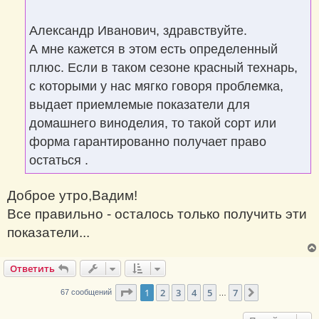
н
и
е
Александр Иванович, здравствуйте.
А мне кажется в этом есть определенный
плюс. Если в таком сезоне красный технарь,
с которыми у нас мягко говоря проблемка,
выдает приемлемые показатели для
домашнего виноделия, то такой сорт или
форма гарантированно получает право
остаться .
Доброе утро,Вадим!
Все правильно - осталось только получить эти
показатели...
Ответить
Страница
1
из
7
1
2
3
4
5
7
След.
67 сообщений
…