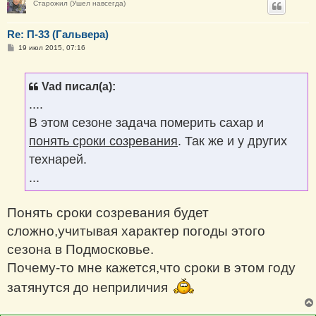
Старожил (Ушел навсегда)
Re: П-33 (Гальвера)
С
19 июл 2015, 07:16
о
о
б
щ
Vad писал(а):
е
н
....
и
е
В этом сезоне задача померить сахар и
понять сроки созревания
. Так же и у других
технарей.
...
Понять сроки созревания будет
сложно,учитывая характер погоды этого
сезона в Подмосковье.
Почему-то мне кажется,что сроки в этом году
затянутся до неприличия