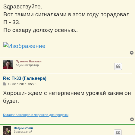
о
о
Здравствуйте.
б
щ
Вот такими сигналками в этом году порадовал
е
н
П - 33.
и
е
По сахару доложу осенью..
Пузенко Наталья
Администратор
Re: П-33 (Гальвера)
С
19 июл 2015, 05:28
о
о
Хороши- ждем с нетерпением урожай каким он
б
щ
будет.
е
н
и
е
Каталог саженцев и черенков для продажи
Вадим Уткин
Завсегдатай