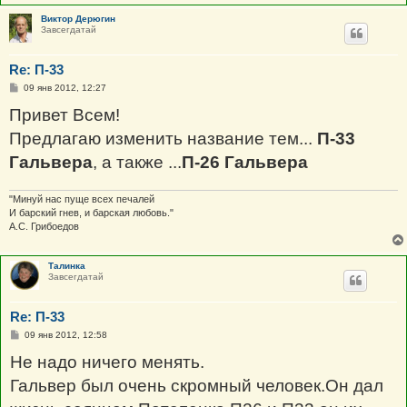
Виктор Дерюгин
Завсегдатай
Re: П-33
С
09 янв 2012, 12:27
о
о
Привет Всем!
б
щ
Предлагаю изменить название тем...
П-33
е
н
Гальвера
, а также ...
П-26 Гальвера
и
е
"Минуй нас пуще всех печалей
И барский гнев, и барская любовь."
А.С. Грибоедов
Талинка
Завсегдатай
Re: П-33
С
09 янв 2012, 12:58
о
о
Не надо ничего менять.
б
щ
Гальвер был очень скромный человек.Он дал
е
н