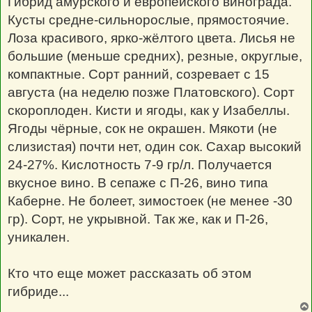
Гибрид амурского и европейского винограда.
и
е
Кусты средне-сильнорослые, прямостоячие.
Лоза красивого, ярко-жёлтого цвета. Лисья не
большие (меньше средних), резные, округлые,
компактные. Сорт ранний, созревает с 15
августа (на неделю позже Платовского). Сорт
скороплоден. Кисти и ягоды, как у Изабеллы.
Ягоды чёрные, сок не окрашен. Мякоти (не
слизистая) почти нет, один сок. Сахар высокий
24-27%. Кислотность 7-9 гр/л. Получается
вкусное вино. В сепаже с П-26, вино типа
Каберне. Не болеет, зимостоек (не менее -30
гр). Сорт, не укрывной. Так же, как и П-26,
уникален.
Кто что еще может рассказать об этом
гибриде...