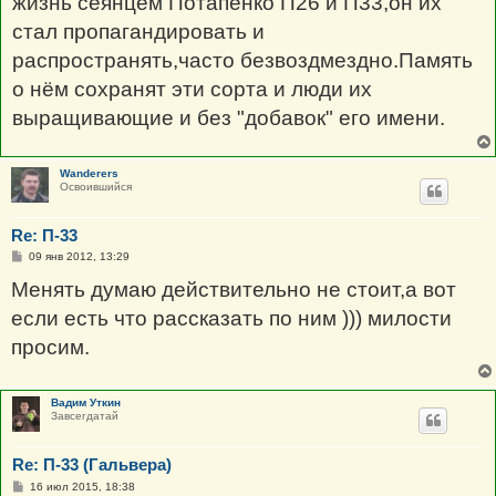
жизнь сеянцем Потапенко П26 и П33,он их
и
е
стал пропагандировать и
распространять,часто безвоздмездно.Память
о нём сохранят эти сорта и люди их
выращивающие и без "добавок" его имени.
Wanderers
Освоившийся
Re: П-33
С
09 янв 2012, 13:29
о
о
Менять думаю действительно не стоит,а вот
б
щ
если есть что рассказать по ним ))) милости
е
н
просим.
и
е
Вадим Уткин
Завсегдатай
Re: П-33 (Гальвера)
С
16 июл 2015, 18:38