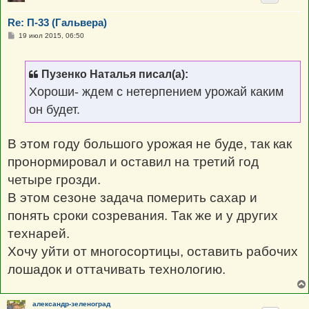
Re: П-33 (Гальвера)
С
19 июл 2015, 06:50
о
о
б
щ
Пузенко Наталья писал(а):
е
н
Хороши- ждем с нетерпением урожай каким
и
е
он будет.
В этом году большого урожая не буде, так как
пронормировал и оставил на третий год
четыре грозди.
В этом сезоне задача померить сахар и
понять сроки созревания. Так же и у других
технарей.
Хочу уйти от многосортицы, оставить рабочих
лошадок и оттачивать технологию.
александр-зеленоград