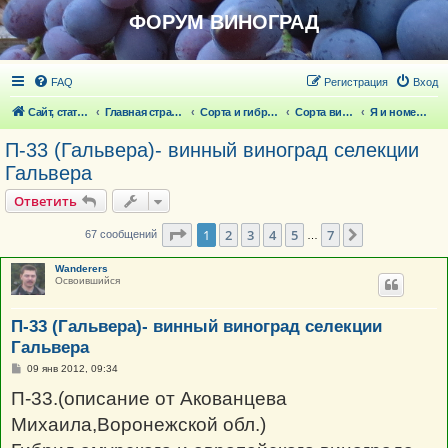
ФОРУМ ВИНОГРАД
FAQ
Регистрация
Вход
Сайт, статьи
Главная страница
Сорта и гибридные формы винограда
Сорта винограда
Я и номерные
П-33 (Гальвера)- винный виноград селекции
Гальвера
Ответить
Страница
1
из
7
1
2
3
4
5
7
След.
67 сообщений
…
Wanderers
Освоившийся
П-33 (Гальвера)- винный виноград селекции
Гальвера
С
09 янв 2012, 09:34
о
о
П-33.(описание от Акованцева
б
щ
Михаила,Воронежской обл.)
е
н