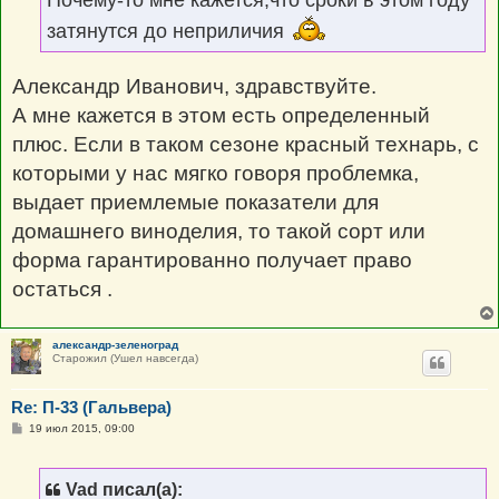
затянутся до неприличия
Александр Иванович, здравствуйте.
А мне кажется в этом есть определенный
плюс. Если в таком сезоне красный технарь, с
которыми у нас мягко говоря проблемка,
выдает приемлемые показатели для
домашнего виноделия, то такой сорт или
форма гарантированно получает право
остаться .
александр-зеленоград
Старожил (Ушел навсегда)
Re: П-33 (Гальвера)
С
19 июл 2015, 09:00
о
о
б
щ
Vad писал(а):
е