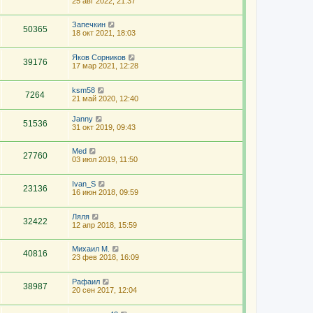
25 авг 2022, 21:37
Запечкин
50365
18 окт 2021, 18:03
Яков Сорников
39176
17 мар 2021, 12:28
ksm58
7264
21 май 2020, 12:40
Janny
51536
31 окт 2019, 09:43
Med
27760
03 июл 2019, 11:50
Ivan_S
23136
16 июн 2018, 09:59
Ляля
32422
12 апр 2018, 15:59
Михаил М.
40816
23 фев 2018, 16:09
Рафаил
38987
20 сен 2017, 12:04