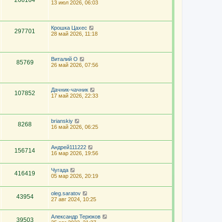
266164
13 июл 2026, 06:03
Крошка Цахес
297701
28 май 2026, 11:18
Виталий О
85769
26 май 2026, 07:56
Дачник-чачник
107852
17 май 2026, 22:33
brianskiy
8268
16 май 2026, 06:25
Андрей111222
156714
16 мар 2026, 19:56
Чугада
416419
05 мар 2026, 20:19
oleg.saratov
43954
27 авг 2024, 10:25
Александр Терюков
39503