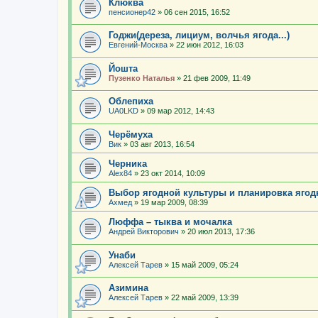
Клюква
пенсионер42
»
06 сен 2015, 16:52
Годжи(дереза, лициум, волчья ягода...)
Евгений-Москва
»
22 июн 2012, 16:03
Йошта
Пузенко Наталья
»
21 фев 2009, 11:49
Облепиха
UA0LKD
»
09 мар 2012, 14:43
Черёмуха
Вик
»
03 авг 2013, 16:54
Черника
Alex84
»
23 окт 2014, 10:09
Выбор ягодной культуры и планировка ягод
Ахмед
»
19 мар 2009, 08:39
Люффа – тыква и мочалка
Андрей Викторович
»
20 июл 2013, 17:36
Унаби
Алексей Тарев
»
15 май 2009, 05:24
Азимина
Алексей Тарев
»
22 май 2009, 13:39