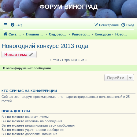
ФОРУМ ВИНОГРАД
FAQ
Регистрация
Вход
Сайт, статьи
Главная страница
Сад, овощи, ягодники, цветы, беседка
Разговоры обо всем что волнует
Конкурсы
Новогодний конкурс 2013 года
Новогодний конкурс 2013 года
Новая тема
0 тем • Страница
1
из
1
В этом форуме нет сообщений.
Перейти
КТО СЕЙЧАС НА КОНФЕРЕНЦИИ
Сейчас этот форум просматривают: нет зарегистрированных пользователей и 25
гостей
ПРАВА ДОСТУПА
Вы
не можете
начинать темы
Вы
не можете
отвечать на сообщения
Вы
не можете
редактировать свои сообщения
Вы
не можете
удалять свои сообщения
Вы
не можете
добавлять вложения