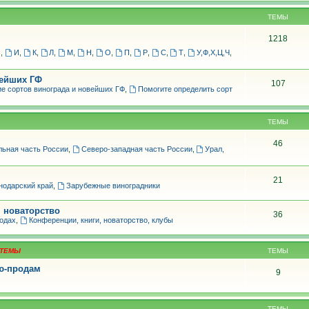
ТЕМЫ
1218
З
,
И
,
К
,
Л
,
М
,
Н
,
О
,
П
,
Р
,
С
,
Т
,
У,Ф,Х,Ц,Ч
,
вейших ГФ
107
е сортов винограда и новейших ГФ
,
Помогите определить сорт
ТЕМЫ
46
льная часть России
,
Северо-западная часть России
,
Урал,
21
нодарский край
,
Зарубежные виноградники
, новаторство
36
родах
,
Конференции, книги, новаторство, клубы
ТЕМЫ
лю-продам
9
ТЕМЫ