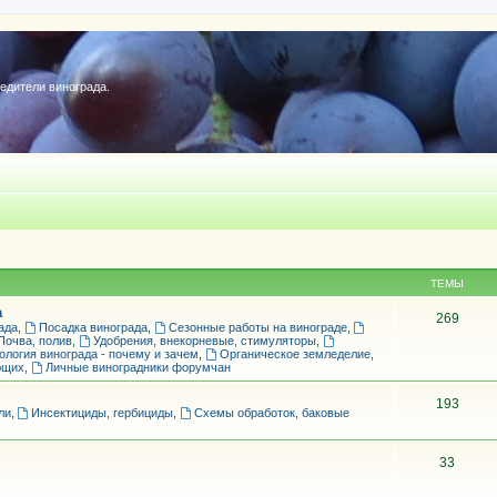
редители винограда.
ТЕМЫ
а
269
ада
,
Посадка винограда
,
Сезонные работы на винограде
,
Почва, полив
,
Удобрения, внекорневые, стимуляторы
,
ология винограда - почему и зачем
,
Органическое земледелие
,
ющих
,
Личные виноградники форумчан
193
ли
,
Инсектициды, гербициды
,
Схемы обработок, баковые
33