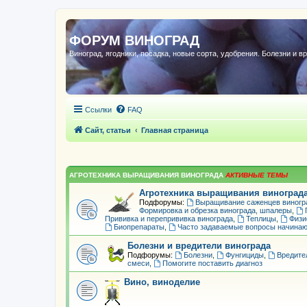
ФОРУМ ВИНОГРАД
Виноград, ягодники, посадка, новые сорта, удобрения. Болезни и в
Ссылки
FAQ
Сайт, статьи
Главная страница
АГРОТЕХНИКА ВЫРАЩИВАНИЯ ВИНОГРАДА
Агротехника выращивания виноград
Подфорумы:
Выращивание саженцев виногр
Формировка и обрезка винограда, шпалеры
,
Прививка и перепрививка винограда
,
Теплицы
,
Физи
Биопрепараты
,
Часто задаваемые вопросы начина
Болезни и вредители винограда
Подфорумы:
Болезни
,
Фунгициды
,
Вредите
смеси
,
Помогите поставить диагноз
Вино, виноделие