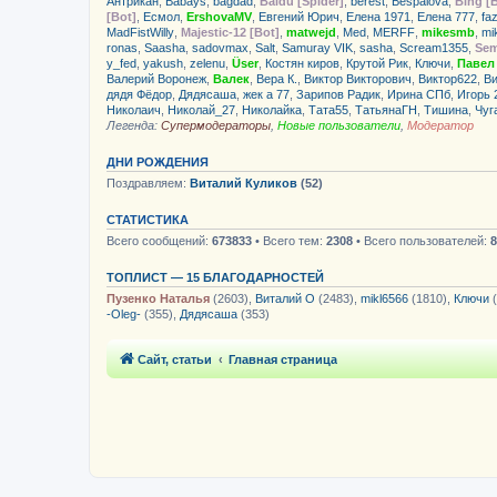
Антрикан
,
Babays
,
bagdad
,
Baidu [Spider]
,
berest
,
Bespalova
,
Bing [
[Bot]
,
Есмол
,
ErshovaMV
,
Евгений Юрич
,
Елена 1971
,
Елена 777
,
fa
MadFistWilly
,
Majestic-12 [Bot]
,
matwejd
,
Med
,
MERFF
,
mikesmb
,
mi
ronas
,
Saasha
,
sadovmax
,
Salt
,
Samuray VIK
,
sasha
,
Scream1355
,
Sem
y_fed
,
yakush
,
zelenu
,
Üser
,
Костян киров
,
Крутой Рик
,
Ключи
,
Павел
Валерий Воронеж
,
Валек
,
Вера К.
,
Виктор Викторович
,
Виктор622
,
Ви
дядя Фёдор
,
Дядясаша
,
жек а 77
,
Зарипов Радик
,
Ирина СПб
,
Игорь 
Николаич
,
Николай_27
,
Николайка
,
Тата55
,
ТатьянаГН
,
Тишина
,
Чуг
Легенда:
Супермодераторы
,
Новые пользователи
,
Модератор
ДНИ РОЖДЕНИЯ
Поздравляем:
Виталий Куликов
(52)
СТАТИСТИКА
Всего сообщений:
673833
• Всего тем:
2308
• Всего пользователей:
8
ТОПЛИСТ — 15 БЛАГОДАРНОСТЕЙ
Пузенко Наталья
(2603),
Виталий О
(2483),
mikl6566
(1810),
Ключи
(
-Oleg-
(355),
Дядясаша
(353)
Сайт, статьи
Главная страница