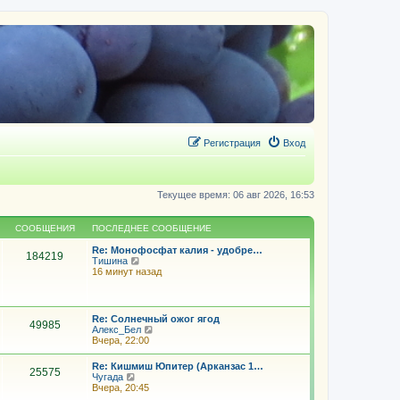
Регистрация
Вход
Текущее время: 06 авг 2026, 16:53
СООБЩЕНИЯ
ПОСЛЕДНЕЕ СООБЩЕНИЕ
Re: Монофосфат калия - удобре…
184219
П
Тишина
е
16 минут назад
р
е
й
т
Re: Солнечный ожог ягод
49985
и
П
Алекс_Бел
к
е
Вчера, 22:00
п
р
о
е
Re: Кишмиш Юпитер (Арканзас 1…
с
25575
й
П
Чугада
л
т
е
Вчера, 20:45
е
и
р
д