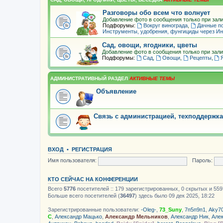
Разговоры обо всем что волнует
Добавление фото в сообщения только при зали
Подфорумы:
Вокруг винограда
,
Дачные п
Инструменты, удобрения, фунгициды через Ин
Сад, овощи, ягодники, цветы
Добавление фото в сообщения только при зали
Подфорумы:
Сад
,
Овощи
,
Рецепты
,
АДМИНИСТРАТИВНЫЙ РАЗДЕЛ
Объявление
Связь с администрацией, техподдержка
ВХОД
•
РЕГИСТРАЦИЯ
Имя пользователя:
Пароль:
КТО СЕЙЧАС НА КОНФЕРЕНЦИИ
Всего
5776
посетителей :: 179 зарегистрированных, 0 скрытых и 559
Больше всего посетителей (
36497
) здесь было 09 дек 2025, 18:22
Зарегистрированные пользователи:
-Oleg-
,
73_Suny
,
7п5п9п1
,
Aky7
С
,
Александр Мацько
,
Александр Мельников
,
Александр Ник
,
Але