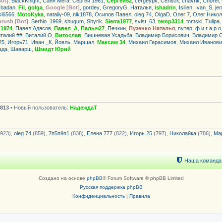
Bot]
,
BlackKnight
,
Саня Мега
,
Сергей 1961
,
Сергей52
,
cergeypk
,
Сельск
,
chavrik
,
Chorel
,
zbadan
,
Fil
,
golga
,
Google [Bot]
,
gordey
,
GregoryG
,
Haталья
,
ishadrin
,
Isilien
,
Ivan_S
,
je
kl6566
,
MotoKyka
,
nataliy-09
,
nik1878
,
Осипов Павел
,
oleg 74
,
OlgaD
,
Олег 7
,
Олег Нико
rush [Bot]
,
Serhio_1969
,
shugum
,
Shyrik
,
Sierra1977
,
svist_63
,
temp3314
,
tomski
,
Tulipa
 1974
,
Павел Адясов
,
Павел_А
,
Палыч27
,
Печкин
,
Пузенко Наталья
,
путер
,
ф и г а р о
талий ##
,
Виталий О
,
Витослав
,
Вишневая Усадьба
,
Владимир Борисович
,
Владимир 
25
,
Игорь71
,
Иван _К
,
Йовль
,
Маршал
,
Максим 34
,
Михаил Герасимов
,
Михаил Иванови
ада
,
Шаварш
,
Шмидт Юрий
813
• Новый пользователь:
НадеждаТ
923),
oleg 74
(859),
7п5п9п1
(838),
Елена 777
(822),
Игорь 25
(797),
Николайка
(786),
Ма
Наша команда
Создано на основе
phpBB
® Forum Software © phpBB Limited
Русская поддержка phpBB
Конфиденциальность
|
Правила