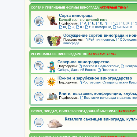
СОРТА И ГИБРИДНЫЕ ФОРМЫ ВИНОГРАДА
Сорта винограда
Каждый сорт в отдельной теме
Подфорумы:
А
,
Б
,
В
,
Г
,
Д
,
Е,Ж
,
Ш
,
Э
,
Ю
,
Я и номерные
,
Кишмиши
Обсуждение сортов винограда и но
Подфорумы:
Рейтинги сортов
,
Обсуждени
винограда
РЕГИОНАЛЬНОЕ ВИНОГРАДАРСТВО
Северное виноградарство
Подфорумы:
Москва и Подмосковье
,
Центра
Сибирь, Дальний Восток
,
Поволжье
Южное и зарубежное виноградарство
Подфорумы:
Ростовская, Ставропольский Крас
Книги, выставки, конференции, клубы
Подфорумы:
Выставки винограда в разных го
КУПЛЮ, ПРОДАМ, ОБМЕНЯЮ ПОСАДОЧНЫЙ МАТЕРИАЛ
Каталоги саженцев винограда, куп
САД, ОВОЩИ, ЯГОДНИКИ, ЦВЕТЫ, БЕСЕДКА