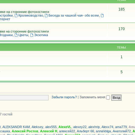
185
вке на сторонние фотохостинги
остройки
,
Кролиководство
,
Беседа за чашкой чая- обо всем
,
тернет
170
вке на сторонние фотохостинги
Ягодники
,
Цветы
,
Экзотика
ТЕМЫ
1
5
Забыли пароль?
|
Запомнить меня
7 гостей
0
,
ALEKSANDR KAM
,
Aleksey
,
alex555
,
AlexeVL
,
alexey22
,
alexhrip
,
Alexx74
,
ama779
,
Ama
ксашка
,
Алексей Ростов
,
Алексей Н
,
алексей22
,
Альберт 66
,
аллаVolga
,
Анатолий72
,
А