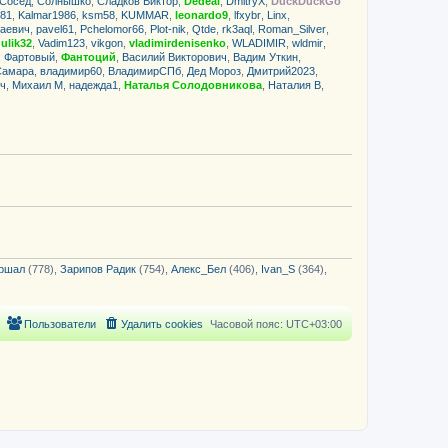
Сосед
,
Солнышко
,
Сладков Виктор
,
Dedeal
,
DmitryX
,
DuckDuckGo
щ
с
n81
,
Kalmar1986
,
ksm58
,
KUMMAR
,
leonardo9
,
lfxybr
,
Linx
,
е
о
лаевич
,
pavel61
,
Pchelomor66
,
Plot-nik
,
Qtde
,
rk3aql
,
Roman_Silver
,
н
о
,
ulik32
,
Vadim123
,
vikgon
,
vladimirdenisenko
,
WLADIMIR
,
wldmir
,
и
б
,
Фартовый
,
Фантоций
,
Василий Викторович
ю
,
Вадим Уткин
,
щ
Самара
,
владимир60
,
ВладимирСПб
е
,
Дед Мороз
,
Дмитрий2023
,
н
ч
,
Михаил М
,
надежда1
,
Наталья Солодовникова
,
Наталия В
,
и
ю
ршал
(778),
Зарипов Радик
(754),
Алекс_Бел
(406),
Ivan_S
(364),
Пользователи
Удалить cookies
Часовой пояс:
UTC+03:00