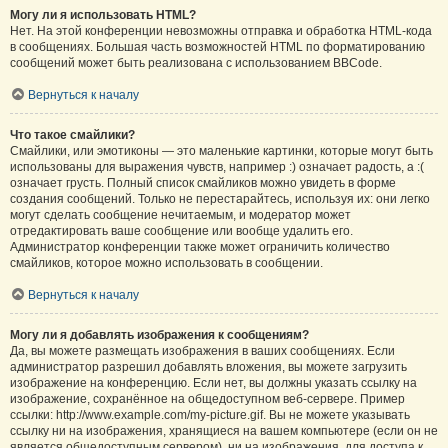
Могу ли я использовать HTML?
Нет. На этой конференции невозможны отправка и обработка HTML-кода
в сообщениях. Большая часть возможностей HTML по форматированию
сообщений может быть реализована с использованием BBCode.
Вернуться к началу
Что такое смайлики?
Смайлики, или эмотиконы — это маленькие картинки, которые могут быть
использованы для выражения чувств, например :) означает радость, а :(
означает грусть. Полный список смайликов можно увидеть в форме
создания сообщений. Только не перестарайтесь, используя их: они легко
могут сделать сообщение нечитаемым, и модератор может
отредактировать ваше сообщение или вообще удалить его.
Администратор конференции также может ограничить количество
смайликов, которое можно использовать в сообщении.
Вернуться к началу
Могу ли я добавлять изображения к сообщениям?
Да, вы можете размещать изображения в ваших сообщениях. Если
администратор разрешил добавлять вложения, вы можете загрузить
изображение на конференцию. Если нет, вы должны указать ссылку на
изображение, сохранённое на общедоступном веб-сервере. Пример
ссылки: http://www.example.com/my-picture.gif. Вы не можете указывать
ссылку ни на изображения, хранящиеся на вашем компьютере (если он не
является общедоступным сервером), ни на изображения, для доступа к