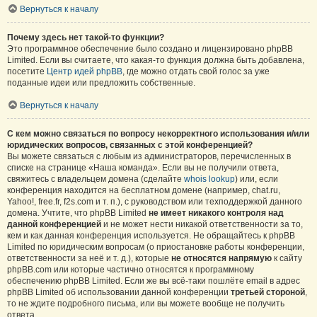
Вернуться к началу
Почему здесь нет такой-то функции?
Это программное обеспечение было создано и лицензировано phpBB
Limited. Если вы считаете, что какая-то функция должна быть добавлена,
посетите
Центр идей phpBB
, где можно отдать свой голос за уже
поданные идеи или предложить собственные.
Вернуться к началу
С кем можно связаться по вопросу некорректного использования и/или
юридических вопросов, связанных с этой конференцией?
Вы можете связаться с любым из администраторов, перечисленных в
списке на странице «Наша команда». Если вы не получили ответа,
свяжитесь с владельцем домена (сделайте
whois lookup
) или, если
конференция находится на бесплатном домене (например, chat.ru,
Yahoo!, free.fr, f2s.com и т. п.), с руководством или техподдержкой данного
домена. Учтите, что phpBB Limited
не имеет никакого контроля над
данной конференцией
и не может нести никакой ответственности за то,
кем и как данная конференция используется. Не обращайтесь к phpBB
Limited по юридическим вопросам (о приостановке работы конференции,
ответственности за неё и т. д.), которые
не относятся напрямую
к сайту
phpBB.com или которые частично относятся к программному
обеспечению phpBB Limited. Если же вы всё-таки пошлёте email в адрес
phpBB Limited об использовании данной конференции
третьей стороной
,
то не ждите подробного письма, или вы можете вообще не получить
ответа.