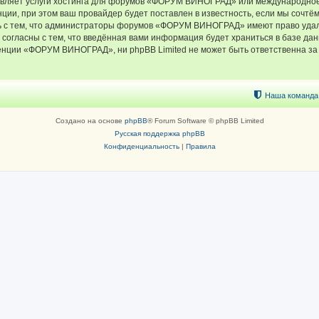
тавляет услуги хостинга для форумов «ФОРУМ ВИНОГРАД» или международное
ии, при этом ваш провайдер будет поставлен в известность, если мы сочтём
ь с тем, что администраторы форумов «ФОРУМ ВИНОГРАД» имеют право удали
 согласны с тем, что введённая вами информация будет храниться в базе да
ции «ФОРУМ ВИНОГРАД», ни phpBB Limited не может быть ответственна за д
Наша команда
Создано на основе
phpBB
® Forum Software © phpBB Limited
Русская поддержка phpBB
Конфиденциальность
|
Правила