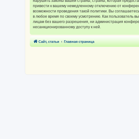
нарушить законы вашей страны, страны, которая предос
привести к вашему немедленному отключению от конференц
возможности проведения такой политики. Вы соглашаетес
в любое время по своему усмотрению. Как пользователь вы
лицам без вашего разрешения, ни администрация конферен
несанкционированному доступу к ней.
Сайт, статьи
Главная страница