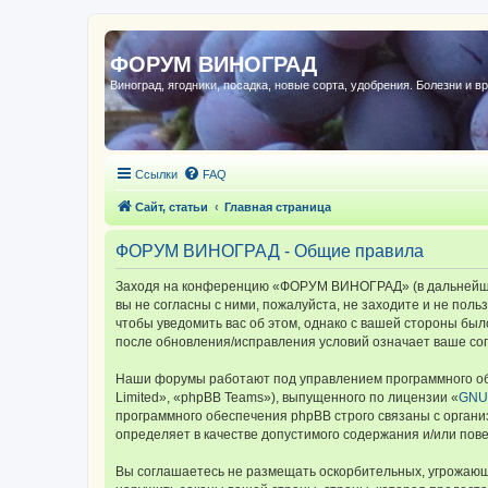
ФОРУМ ВИНОГРАД
Виноград, ягодники, посадка, новые сорта, удобрения. Болезни и в
Ссылки
FAQ
Сайт, статьи
Главная страница
ФОРУМ ВИНОГРАД - Общие правила
Заходя на конференцию «ФОРУМ ВИНОГРАД» (в дальнейшем 
вы не согласны с ними, пожалуйста, не заходите и не по
чтобы уведомить вас об этом, однако с вашей стороны б
после обновления/исправления условий означает ваше сог
Наши форумы работают под управлением программного об
Limited», «phpBB Teams»), выпущенного по лицензии «
GNU 
программного обеспечения phpBB строго связаны с органи
определяет в качестве допустимого содержания и/или по
Вы соглашаетесь не размещать оскорбительных, угрожающ