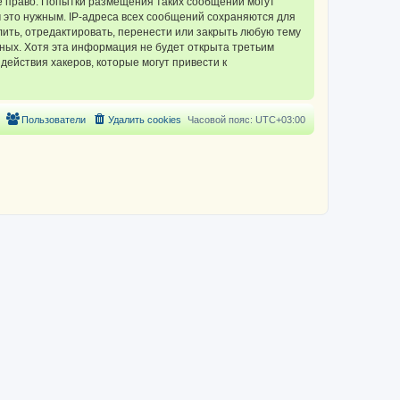
 право. Попытки размещения таких сообщений могут
 это нужным. IP-адреса всех сообщений сохраняются для
ть, отредактировать, перенести или закрыть любую тему
нных. Хотя эта информация не будет открыта третьим
ействия хакеров, которые могут привести к
Пользователи
Удалить cookies
Часовой пояс:
UTC+03:00