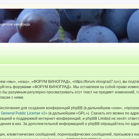
редители винограда.
«мы», «наш», «ФОРУМ ВИНОГРАД», «https://forum.vinograd7.ru»), вы подтв
льзуйтесь форумами «ФОРУМ ВИНОГРАД». Мы оставляем за собой право изменя
ыло бы разумным регулярно просматривать этот текст на предмет изменений
ласие с ними.
еспечения для создания конференций phpBB (в дальнейшем «они», «програ
General Public License v2
» (в дальнейшем «GPL»). Скачать его можно по адр
зацией и поддержкой интернет-конференций, и phpBB Limited не несёт ответ
ведения в них. За дополнительной информацией о phpBB обращайтесь по адр
их, клеветнических сообщений, порнографических сообщений, призывов к на