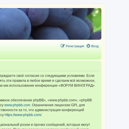
Регистрация
Вход
ерждаете своё согласие со следующими условиями. Если
ть эти правила в любое время и сделаем всё возможное,
, так как использование конференции «ФОРУМ ВИНОГРАД»
ммное обеспечение phpBB», «www.phpbb.com», «phpBB
есу
www.phpbb.com
. Ограничения лицензии GPL для
ственности за то, что администрация конференций
есу
https://www.phpbb.com/
.
циональной розни и прочих сообщений, которые могут