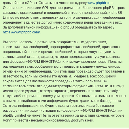
дальнейшем «GPL»). Скачать его можно по адресу
www.phpbb.com
.
Ограничения лицензии GPL для программного обеспечения phpBB строго
связаны с организацией и поддержкой интернет-конференций, и phpBB
Limited не несёт ответственности за то, что администрация конференций
определяет в качестве допустимого содержания и/или поведения в них.
За дополнительной информацией о phpBB обращайтесь по адресу
https://www.phpbb.com/
.
Вы соглашаетесь не размещать оскорбительных, угрожающих,
клеветнических сообщений, порнографических сообщений, призывов к
национальной розни и прочих сообщений, которые могут нарушить
законы вашей страны, страны, которая предоставляет услуги хостинга
для форумов «ФОРУМ ВИНОГРАД» или международное право. Попытки
размещения таких сообщений могут привести к вашему немедленному
отключению от конференции, при этом ваш провайдер будет поставлен в
известность, если мы сочтём это нужным. IP-адреса всех сообщений
сохраняются для возможности проведения такой политики. Вы
соглашаетесь с тем, что администраторы форумов «ФОРУМ ВИНОГРАД»
имеют право удалить, отредактировать, перенести или закрыть любую
тему в любое время по своему усмотрению. Как пользователь вы согласны
с тем, что введённая вами информация будет храниться в базе данных.
Хотя эта информация не будет открыта третьим лицам без вашего
разрешения, ни администрация конференции «ФОРУМ ВИНОГРАД», ни
phpBB Limited не может быть ответственна за действия хакеров, которые
могут привести к несанкционированному доступу к ней.