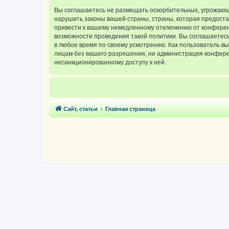
Вы соглашаетесь не размещать оскорбительных, угрожающ
нарушить законы вашей страны, страны, которая предос
привести к вашему немедленному отключению от конференц
возможности проведения такой политики. Вы соглашаетес
в любое время по своему усмотрению. Как пользователь вы
лицам без вашего разрешения, ни администрация конферен
несанкционированному доступу к ней.
Сайт, статьи
Главная страница