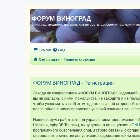
ФОРУМ ВИНОГРАД
Виноград, ягодники, посадка, новые сорта, удобрения. Болезни и в
Ссылки
FAQ
Сайт, статьи
Главная страница
ФОРУМ ВИНОГРАД - Регистрация
Заходя на конференцию «ФОРУМ ВИНОГРАД» (в дальнейшем 
вы не согласны с ними, пожалуйста, не заходите и не по
чтобы уведомить вас об этом, однако с вашей стороны б
после обновления/исправления условий означает ваше сог
Наши форумы работают под управлением программного об
Limited», «phpBB Teams»), выпущенного по лицензии «
GNU 
программного обеспечения phpBB строго связаны с органи
определяет в качестве допустимого содержания и/или по