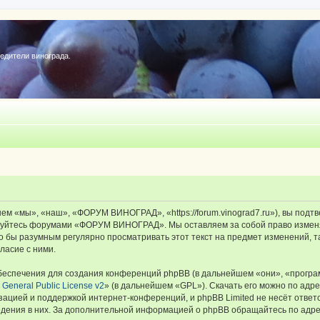
редители винограда.
«мы», «наш», «ФОРУМ ВИНОГРАД», «https://forum.vinograd7.ru»), вы подтв
льзуйтесь форумами «ФОРУМ ВИНОГРАД». Мы оставляем за собой право изменя
ыло бы разумным регулярно просматривать этот текст на предмет изменений
ласие с ними.
еспечения для создания конференций phpBB (в дальнейшем «они», «програ
General Public License v2
» (в дальнейшем «GPL»). Скачать его можно по адр
зацией и поддержкой интернет-конференций, и phpBB Limited не несёт ответ
ведения в них. За дополнительной информацией о phpBB обращайтесь по адр