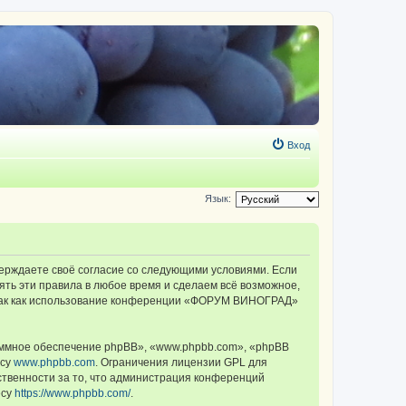
Вход
Язык:
ерждаете своё согласие со следующими условиями. Если
ть эти правила в любое время и сделаем всё возможное,
, так как использование конференции «ФОРУМ ВИНОГРАД»
ммное обеспечение phpBB», «www.phpbb.com», «phpBB
есу
www.phpbb.com
. Ограничения лицензии GPL для
ственности за то, что администрация конференций
есу
https://www.phpbb.com/
.