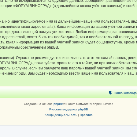
быть, но не исчерпываются, следующие данные: сообщения, размещённые по
еренции «ФОРУМ ВИНОГРАД» (в дальнейшем «ваша учётная запись») и сообщ
означно идентифицируемое имя (в дальнейшем «ваше имя пользователя»), ин
в дальнейшем «ваш адрес email»). Ваша информация из вашей учётной запи
е, предоставляющей нам услуги хостинга. Любая информация, запрашивае
о адреса email, может быть как необходимой, так и необязательной ко ввод
ь, какая информация из вашей учётной записи будет общедоступна. Кроме тог
рограммным обеспечением phpBB.
ием). Однако не рекомендуется использовать этот же самый пароль, регист
ФОРУМ ВИНОГРАД», пожалуйста, храните его в тайне, ни при каких обстоят
 пароль. В случае, если вы забудете ваш пароль к вашей учётной записи, вы
ением phpBB. Вам будет необходимо ввести ваше имя пользователя и ваш а
Наша команда
Создано на основе
phpBB
® Forum Software © phpBB Limited
Русская поддержка phpBB
Конфиденциальность
|
Правила