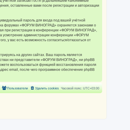
д учётной записью Гостя (в дальнейшем «анонимные
ения, оставленные вами после регистрации и авторизации
дивидуальный пароль для входа под вашей учётной
си на форумах «ФОРУМ ВИНОГРАД» охраняется законами о
мая при регистрации в конференции «ФОРУМ ВИНОГРАД»,
у, на усмотрение администрации конференции «ФОРУМ
о, у вас есть возможность согласиться/отказаться от
рируясь на других сайтах. Ваш пароль является
ельствах ни представители «ФОРУМ ВИНОГРАД», ни phpBB
 сможете воспользоваться функцией восстановления пароля
дрес email, после чего программное обеспечение phpBB
Пользователи
Удалить cookies
Часовой пояс:
UTC+03:00