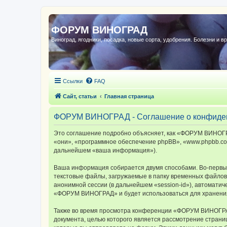
ФОРУМ ВИНОГРАД
Виноград, ягодники, посадка, новые сорта, удобрения. Болезни и в
Ссылки
FAQ
Сайт, статьи
Главная страница
ФОРУМ ВИНОГРАД - Соглашение о конфиде
Это соглашение подробно объясняет, как «ФОРУМ ВИНОГРА
«они», «программное обеспечение phpBB», «www.phpbb.com
дальнейшем «ваша информация»).
Ваша информация собирается двумя способами. Во-первы
текстовые файлы, загружаемые в папку временных файлов 
анонимной сессии (в дальнейшем «session-id»), автомати
«ФОРУМ ВИНОГРАД» и будет использоваться для хранения
Также во время просмотра конференции «ФОРУМ ВИНОГРАД»
документа, целью которого является рассмотрение стран