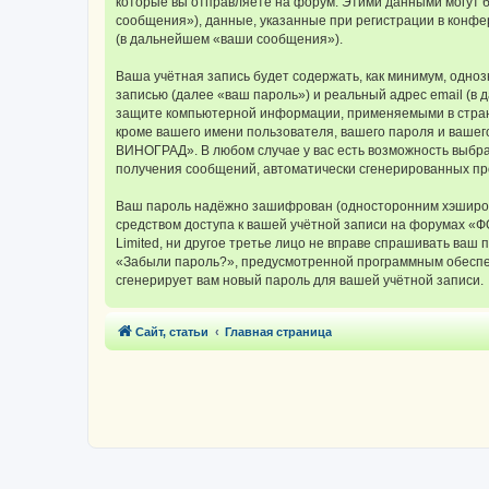
которые вы отправляете на форум. Этими данными могут 
сообщения»), данные, указанные при регистрации в конф
(в дальнейшем «ваши сообщения»).
Ваша учётная запись будет содержать, как минимум, одн
записью (далее «ваш пароль») и реальный адрес email (
защите компьютерной информации, применяемыми в стран
кроме вашего имени пользователя, вашего пароля и вашег
ВИНОГРАД». В любом случае у вас есть возможность выбрат
получения сообщений, автоматически сгенерированных п
Ваш пароль надёжно зашифрован (односторонним хэширован
средством доступа к вашей учётной записи на форумах «
Limited, ни другое третье лицо не вправе спрашивать ваш
«Забыли пароль?», предусмотренной программным обеспеч
сгенерирует вам новый пароль для вашей учётной записи.
Сайт, статьи
Главная страница