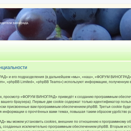
редители винограда.
нциальности
Д» и его подразделения (в дальнейшем «мы», «наш», «ФОРУМ ВИНОГРАД», «ht
», «phpBB Limited», «phpBB Teams») используют информацию, полученную во
х, просмотр «ФОРУМ ВИНОГРАД» приведёт к созданию программным обеспеч
вашего браузера). Первые две cookie содержат только идентификатор польз
чески присвоенные вам программным обеспечением phpBB. Третья cookie буд
 информации о прочтённых вами темах, повышая таким образом удобство р
 мы можем установить cookies, внешние по отношению к программному обе
иц, созданных исключительно программным обеспечением phpBB. Вторым ис