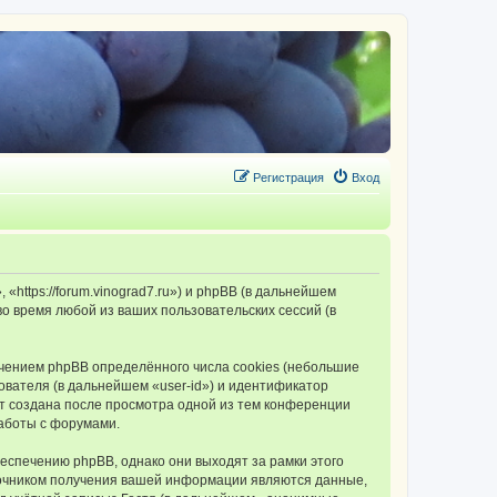
Регистрация
Вход
tps://forum.vinograd7.ru») и phpBB (в дальнейшем
 время любой из ваших пользовательских сессий (в
ением phpBB определённого числа cookies (небольшие
ователя (в дальнейшем «user-id») и идентификатор
ет создана после просмотра одной из тем конференции
аботы с форумами.
спечению phpBB, однако они выходят за рамки этого
точником получения вашей информации являются данные,