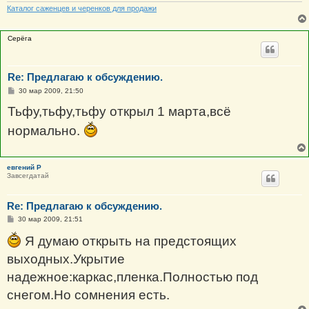
Каталог саженцев и черенков для продажи
Серёга
Re: Предлагаю к обсуждению.
С
30 мар 2009, 21:50
о
о
Тьфу,тьфу,тьфу открыл 1 марта,всё
б
щ
нормально.
е
н
и
е
евгений Р
Завсегдатай
Re: Предлагаю к обсуждению.
С
30 мар 2009, 21:51
о
о
Я думаю открыть на предстоящих
б
щ
выходных.Укрытие
е
н
надежное:каркас,пленка.Полностью под
и
е
снегом.Но сомнения есть.