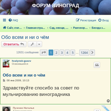
ФОРУМ ВИНОГРАД
FAQ
Регистрация
Вход
Сайт, статьи
Главная страница
Сад, овощи, ягодники, цветы, беседка
Разговоры обо всем что волнует
Беседа за чашкой чая- обо всем
Обо всем и ни о чём
Ответить
Страница
1
из
1264
1
2
3
4
5
1264
След.
12631 сообщение
…
hvalynsk-gusev
Освоившийся
Обо всем и ни о чём
С
08 янв 2009, 10:13
о
о
Здравствуйте спосибо за совет по
б
щ
мульчированию виноградника
е
н
и
е
Пузенко Наталья
Администратор