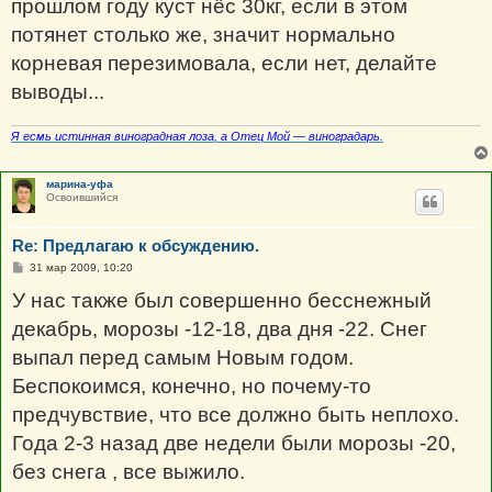
прошлом году куст нёс 30кг, если в этом
потянет столько же, значит нормально
корневая перезимовала, если нет, делайте
выводы...
Я есмь истинная виноградная лоза
, а Отец Мой — виноградарь.
марина-уфа
Освоившийся
Re: Предлагаю к обсуждению.
С
31 мар 2009, 10:20
о
о
У нас также был совершенно бесснежный
б
щ
декабрь, морозы -12-18, два дня -22. Снег
е
н
выпал перед самым Новым годом.
и
е
Беспокоимся, конечно, но почему-то
предчувствие, что все должно быть неплохо.
Года 2-3 назад две недели были морозы -20,
без снега , все выжило.