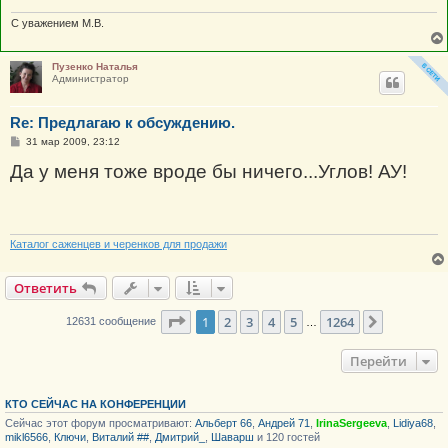
С уважением М.В.
Пузенко Наталья
Администратор
Re: Предлагаю к обсуждению.
С
31 мар 2009, 23:12
о
о
Да у меня тоже вроде бы ничего...Углов! АУ!
б
щ
е
н
и
е
Каталог саженцев и черенков для продажи
Ответить
Страница
1
из
1264
1
2
3
4
5
1264
След.
12631 сообщение
…
Перейти
КТО СЕЙЧАС НА КОНФЕРЕНЦИИ
Сейчас этот форум просматривают:
Альберт 66
,
Андрей 71
,
IrinaSergeeva
,
Lidiya68
,
mikl6566
,
Ключи
,
Виталий ##
,
Дмитрий_
,
Шаварш
и 120 гостей