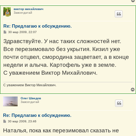
виктор михайлович
Завсегдатай
Re: Предлагаю к обсуждению.
С
30 мар 2009, 22:07
о
о
Здравствуйте. У нас таких сложностей нет.
б
щ
Все перезимовало без укрытия. Кизил уже
е
н
почти отцвел, смородина зацветает, а в конце
и
е
недели и алыча. Картофель уже в земле.
С уважением Виктор Михайлович.
С уважением Виктор Михайлович.
Олег Шведов
Завсегдатай
Re: Предлагаю к обсуждению.
С
30 мар 2009, 23:46
о
о
Наталья, пока как перезимовал сказать не
б
щ