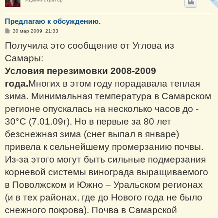
Предлагаю к обсуждению.
С
30 мар 2009, 21:33
о
о
Получила это сообщение от Углова из
б
щ
Самары:
е
н
Условия перезимовки 2008-2009
и
е
года.
Многих в этом году порадавала теплая
зима. Минимальная температура в Самарском
регионе опускалась на несколько часов до -
30°С (7.01.09г). Но в первые за 80 лет
безснежная зима (снег выпал в январе)
привела к сельнейшему промерзанию почвы.
Из-за этого могут быть сильные подмерзания
корневой системы винограда выращиваемого
в Поволжском и Южно – Уральском регионах
(и в тех районах, где до Нового года не было
снежного покрова). Почва в Самарской