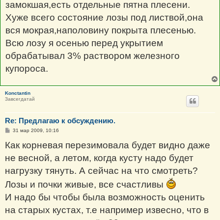
замокшая,есть отдельные пятна плесени.
Хуже всего состояние лозы под листвой,она
вся мокрая,наполовину покрыта плесенью.
Всю лозу я осенью перед укрытием
обрабатывал 3% раствором железного
купороса.
Konctantin
Завсегдатай
Re: Предлагаю к обсуждению.
С
31 мар 2009, 10:16
о
о
Как корневая перезимовала будет видно даже
б
щ
не весной, а летом, когда кусту надо будет
е
н
нагрузку тянуть. А сейчас на что смотреть?
и
е
Лозы и почки живые, все счастливы
И надо бы чтобы была возможность оценить
на старых кустах, т.е например извесно, что в