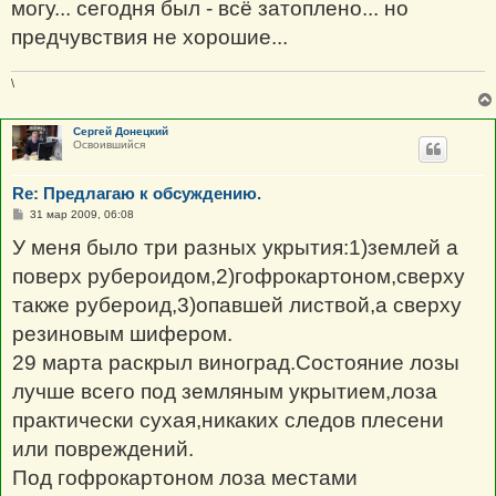
могу... сегодня был - всё затоплено... но
е
н
предчувствия не хорошие...
и
е
\
Сергей Донецкий
Освоившийся
Re: Предлагаю к обсуждению.
С
31 мар 2009, 06:08
о
о
У меня было три разных укрытия:1)землей а
б
щ
поверх рубероидом,2)гофрокартоном,сверху
е
н
также рубероид,3)опавшей листвой,а сверху
и
е
резиновым шифером.
29 марта раскрыл виноград.Состояние лозы
лучше всего под земляным укрытием,лоза
практически сухая,никаких следов плесени
или повреждений.
Под гофрокартоном лоза местами