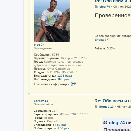
Re: Обо всем и н
С
oleg 74
»
08 июл 2026
о
о
Проверенное 
б
щ
е
н
и
е
За это сообщение автор
Елена 777
oleg 74
Завсегдатай
Рейтинг:
5.26%
Сообщения:
8036
Зарегистрирован:
16 апр 2021, 22:52
Город:
Королев . м.о. -- виноград в
д.Крюково Нарофоминского р- на
Подпись:
Олег Сафронов
Откуда:
55.261269, 35.924657
Благодарил (а):
1203 раза
Поблагодарили:
840 раз
К
Контактная информация:
о
н
т
а
к
Re: Обо всем и н
Sergey-13
т
Освоившийся
С
Sergey-13
»
08 июл 2
н
о
а
Сообщения:
227
о
я
Зарегистрирован:
07 июл 2020, 10:31
б
и
Город:
Москва
щ
н
Подпись:
Сергей
oleg 74
пи
е
ф
Благодарил (а):
60 раз
н
о
Поблагодарили:
266 раз
Проверенно
и