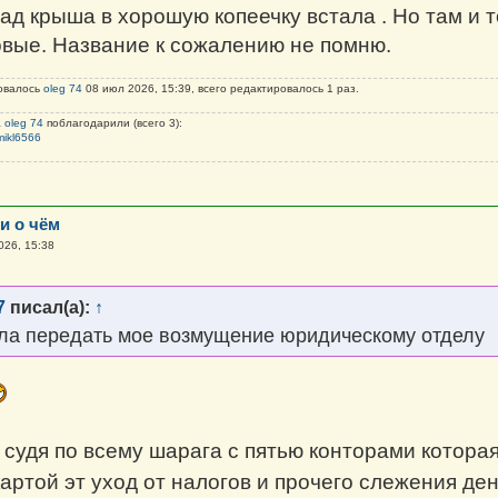
зад крыша в хорошую копеечку встала . Но там и 
новые. Название к сожалению не помню.
овалось
oleg 74
08 июл 2026, 15:39, всего редактировалось 1 раз.
а
oleg 74
поблагодарили (всего 3):
mikl6566
и о чём
026, 15:38
7
писал(а):
↑
ла передать мое возмущение юридическому отделу
судя по всему шарага с пятью конторами которая 
артой эт уход от налогов и прочего слежения де