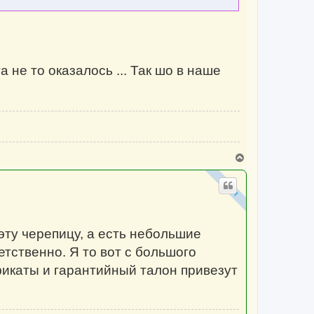
н
а
ч
а
л
у
а не то оказалось ... Так шо в наше
В
е
р
н
у
т
ь
с
эту черепицу, а есть небольшие
я
к
етственно. Я то вот с большого
н
а
фикаты и гарантийный талон привезут
ч
а
л
у