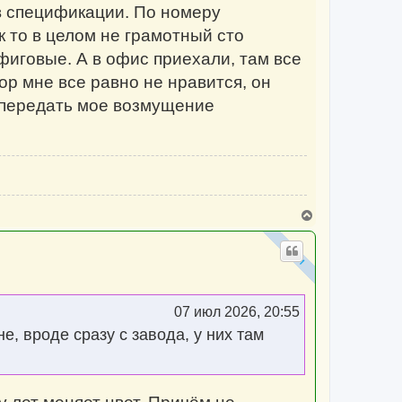
 в спецификации. По номеру
к то в целом не грамотный сто
фиговые. А в офис приехали, там все
ор мне все равно не нравится, он
а передать мое возмущение
В
е
р
н
у
т
ь
с
07 июл 2026, 20:55
я
к
, вроде сразу с завода, у них там
н
а
ч
а
л