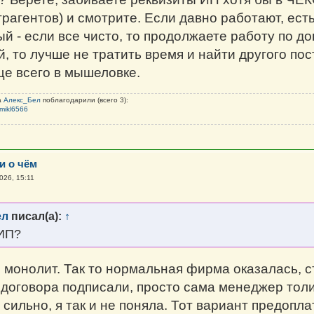
трагентов) и смотрите. Если давно работают, ест
й - если все чисто, то продолжаете работу по до
, то лучше не тратить время и найти другого по
е всего в мышеловке.
а
Алекс_Бел
поблагодарили (всего 3):
mikl6566
и о чём
026, 15:11
ел
писал(а):
↑
 ИП?
 монолит. Так то нормальная фирма оказалась, с
 договора подписали, просто сама менеджер толи
сильно, я так и не поняла. Тот вариант предопл