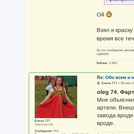
р
е
м
а
ц
Ой
и
я
п
о
Взял я краску
л
ь
з
время все те
о
в
а
За это сообщение автор
т
mikl6566
е
л
я
Рейтинг:
5.26%
o
l
e
g
Re: Обо всем и н
7
С
4
Елена 777
»
08 июл 2
о
о
oleg 74
,
Фар
б
щ
Мне объяснил
е
н
артели. Внешн
и
е
завода вроде
Елена 777
вроде.
Завсегдатай
Сообщения:
854