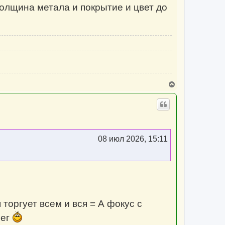
толщина метала и покрытие и цвет до
В
е
р
н
у
т
ь
с
08 июл 2026, 15:11
я
к
н
а
ч
а
л
у
торгует всем и вся = А фокус с
нег