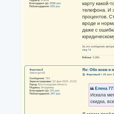
Подпись:
Елена
карту какой-т
Благодарил (а):
3580 раз
Поблагодарили:
835 раз
телефона. И э
процентов. С
вроде и норма
даже с ошибк
юридическому
За это сообщение автор
oleg 74
Рейтинг:
5.26%
Re: Обо всем и н
Фартовый
Завсегдатай
С
Фартовый
»
08 июл 2
о
Сообщения:
793
о
Зарегистрирован:
02 фев 2025, 15:52
б
Город:
Волгоградская область.
щ
Подпись:
Владимир
Елена 77
е
Благодарил (а):
151 раз
н
Поблагодарили:
287 раз
Искала мет
и
е
скидка, все