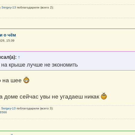
а
Sergey-13
поблагодарили (всего 2):
и о чём
026, 15:39
сал(а):
↑
, на крыше лучше не экономить
о на шее
на доме сейчас увы не угадаеш никак
а
Sergey-13
поблагодарили (всего 3):
l6566