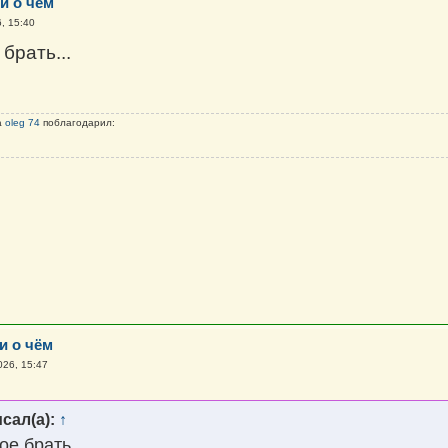
и о чём
, 15:40
брать...
а
oleg 74
поблагодарил:
и о чём
026, 15:47
сал(а):
↑
е брать...