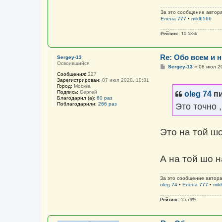
л
я
За это сообщение автор
o
Елена 777
•
mikl6566
l
e
g
Рейтинг:
10.53%
7
4
Re: Обо всем и н
Sergey-13
Освоившийся
С
Sergey-13
»
08 июл 2
о
Сообщения:
227
о
Зарегистрирован:
07 июл 2020, 10:31
б
Город:
Москва
щ
Подпись:
Сергей
oleg 74
пи
е
Благодарил (а):
60 раз
н
Поблагодарили:
266 раз
Это точно 
и
е
Это на той ш
А на той шо 
За это сообщение автор
oleg 74
•
Елена 777
•
mik
Рейтинг:
15.79%