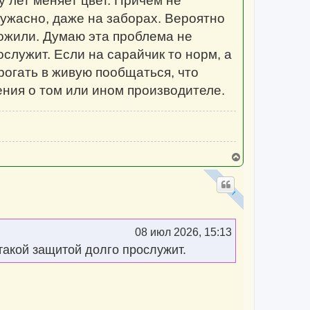
у лет меняет цвет. Причём не
у
ужасно, даже на заборах. Вероятно
ложили. Думаю эта проблема не
ослужит. Если на сарайчик то норм, а
рогать в живую пообщаться, что
ения о том или ином производителе.
В
е
р
н
у
т
ь
с
08 июл 2026, 15:13
я
к
такой защитой долго прослужит.
н
а
ч
а
л
у