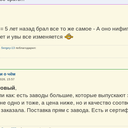
 = 5 лет назад брал все то же самое - А оно нифиг
чет и увы все изменяется
а
Sergey-13
поблагодарил:
и о чём
026, 15:57
товый
,
и как: есть заводы большие, которые выпускают 
е одно и тоже, а цена ниже, но и качество соотв
 заказала. Поставка прям с завода. Есть и серти