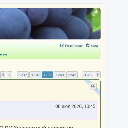
Регистрация
Вход
 всем
траница
1239
из
1262
1
1237
1238
1239
1240
1241
1262
Пред.
След.
…
…
08 июл 2026, 10:45
О.РУ (бесплатный сервис по