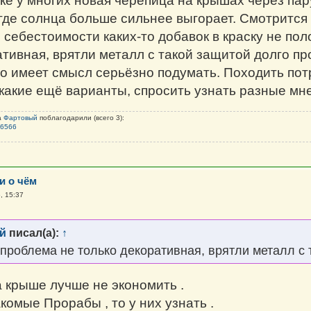
ке у многих новая черепица на крышах через пар
где солнца больше сильнее выгорает. Смотрится 
 себестоимости каких-то добавок в краску не по
ативная, врятли металл с такой защитой долго пр
то имеет смысл серьёзно подумать. Походить пот
 какие ещё варианты, спросить узнать разные мн
а
Фартовый
поблагодарили (всего 3):
l6566
и о чём
, 15:37
й
писал(а):
↑
проблема не только декоративная, врятли металл с 
а крыше лучше не экономить .
комые Прорабы , то у них узнать .