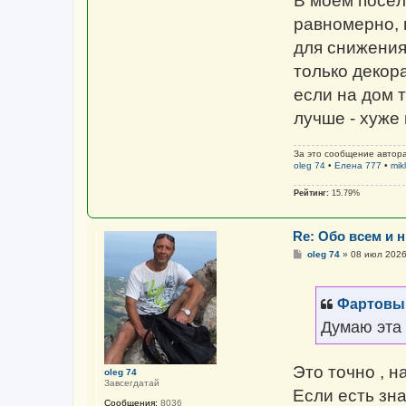
В моем посёл
равномерно, 
для снижения
только декор
если на дом 
лучше - хуже
За это сообщение автор
oleg 74
•
Елена 777
•
mik
Рейтинг:
15.79%
Re: Обо всем и н
С
oleg 74
»
08 июл 2026
о
о
б
щ
Фартовы
е
н
Думаю эта 
и
е
Это точно , н
oleg 74
Завсегдатай
Если есть зна
Сообщения:
8036