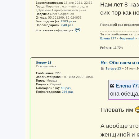
Зарегистрирован:
16 апр 2021, 22:52
Нам лет 8 на
Город:
Королев . м.о. -- виноград в
д.Крюково Нарофоминского р- на
сих пор как 
Подпись:
Олег Сафронов
Откуда:
55.261269, 35.924657
Благодарил (а):
1203 раза
Последний раз редактир
Поблагодарили:
840 раз
К
Контактная информация:
о
За это сообщение автор
н
Елена 777
•
Фартовый
•
т
а
к
Рейтинг:
15.79%
т
н
а
Re: Обо всем и н
я
Sergey-13
и
Освоившийся
С
Sergey-13
»
08 июл 2
н
о
Сообщения:
227
ф
о
Зарегистрирован:
07 июл 2020, 10:31
о
б
Город:
Москва
р
щ
Подпись:
Сергей
м
Елена 77
е
Благодарил (а):
60 раз
а
н
Поблагодарили:
266 раз
ц
она обеща
и
и
е
я
п
о
Плевать им
л
ь
з
о
А вообще это 
в
а
т
женщиной и к
е