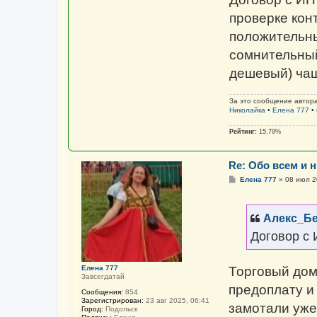
проверке кон
положительны
сомнительный
дешевый) чащ
За это сообщение автор
Николайка
•
Елена 777
•
Рейтинг:
15.79%
Re: Обо всем и н
С
Елена 777
»
08 июл 2
о
о
б
щ
Алекс_Б
е
н
Договор с
и
е
Торговый дом
Елена 777
Завсегдатай
предоплату и
Сообщения:
854
Зарегистрирован:
23 авг 2025, 06:41
замотали уже 
Город:
Подольск