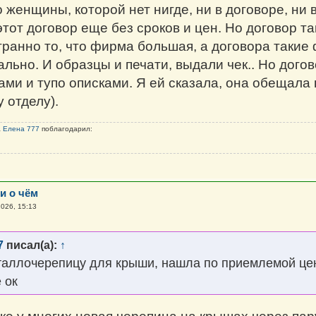
о женщины, которой нет нигде, ни в договоре, ни
тот договор еще без сроков и цен. Но договор та
транно то, что фирма большая, а договора такие 
льно. И образцы и печати, выдали чек.. Но догов
ами и тупо описками. Я ей сказала, она обещал
 отделу).
а
Елена 777
поблагодарил:
и о чём
026, 15:13
7
писал(а):
↑
аллочерепицу для крыши, нашла по приемлемой цене
 ок