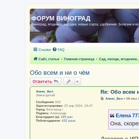
ФОРУМ ВИНОГРАД
Виноград, ягодники, посадка, новые сорта, удобрения. Болезни и в
Ссылки
FAQ
Сайт, статьи
Главная страница
Сад, овощи, ягодники,
Обо всем и ни о чём
Ответить
Re: Обо всем 
Алекс_Бел
Завсегдатай
С
Алекс_Бел
»
08 июл 
Сообщения:
632
о
Зарегистрирован:
25 апр 2024, 16:47
о
Город:
Белгород г
б
Подпись:
Александр
щ
Елена 77
Благодарил (а):
295 раз
е
Поблагодарили:
432 раза
н
Она, скоре
и
е
Договор с ИП