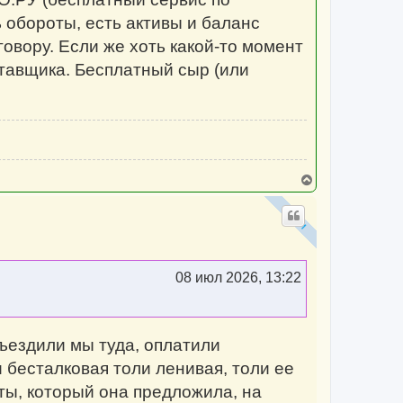
ь обороты, есть активы и баланс
говору. Если же хоть какой-то момент
ставщика. Бесплатный сыр (или
В
е
р
н
у
т
ь
с
08 июл 2026, 13:22
я
к
н
а
ч
ъездили мы туда, оплатили
а
л
 бесталковая толи ленивая, толи ее
у
аты, который она предложила, на