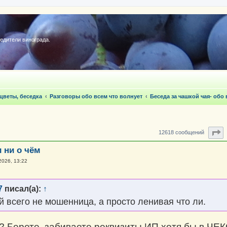
редители винограда.
 цветы, беседка
Разговоры обо всем что волнует
Беседа за чашкой чая- обо
С
12618 сообщений
и ни о чём
2026, 13:22
7
писал(а):
↑
й всего не мошенница, а просто ленивая что ли.
? Берете, забиваете реквизиты ИП хотя бы в ЧЕК