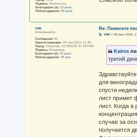
Подпись:
Валентина
Благодарил (а):
23 раза
Поблагодарили:
33 раза
Re: Помогите пос
VNK
Освоившийся
С
VNK
»
06 июл 2026, 2
о
Сообщения:
93
о
Зарегистрирован:
20 ноя 2023, 21:38
б
Город:
Хомутово, 52.850032 37.457080
щ
Подпись:
Владимир
Kairos
пи
е
Благодарил (а):
32 раза
н
Поблагодарили:
25 раз
третий ден
и
е
Здравствуйте
для виноград
спустя недел
лист примет 
лист. Когда 
концентрация,
случае за осн
получается д