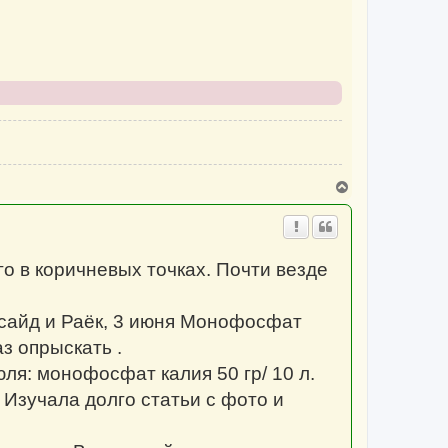
т
ь
с
я
к
н
а
ч
а
л
у
В
е
р
н
у
т
о в коричневых точках. Почти везде
ь
с
я
к
Инсайд и Раёк, 3 июня Монофосфат
н
а
аз опрыскать .
ч
а
юля: монофосфат калия 50 гр/ 10 л.
л
у
 Изучала долго статьи с фото и