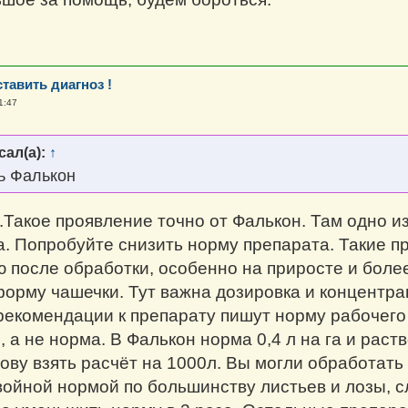
тавить диагноз !
1:47
сал(а):
↑
ь Фалькон
.Такое проявление точно от Фалькон. Там одно из
а. Попробуйте снизить норму препарата. Такие 
ю после обработки, особенно на приросте и боле
форму чашечки. Тут важна дозировка и концентра
в рекомендации к препарату пишут норму рабочего
 а не норма. В Фалькон норма 0,4 л на га и раст
ову взять расчёт на 1000л. Вы могли обработать 
войной нормой по большинству листьев и лозы, 