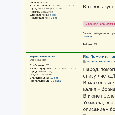
о
Сообщения:
54
о
Вот весь куст
Зарегистрирован:
11 авг 2025, 17:42
б
Город:
Новосибирская обл
щ
Подпись:
Людмила
е
Благодарил (а):
6 раз
н
Поблагодарили:
7 раз
и
е
У вас нет необходимы
За это сообщение автор
mikl6566
Рейтинг:
5%
Re: Помогите пос
марина николаевна
Освоившийся
С
марина николаевна
о
Сообщения:
37
о
Народ, помог
Зарегистрирован:
28 окт 2017, 11:58
б
Город:
Волгоград
щ
Подпись:
МАРИНА
снизу листа.Л
е
Благодарил (а):
10 раз
н
Поблагодарили:
32 раза
В мае опрыски
и
е
калия + борна
В июне после 
Уезжала, всё
описанием бо