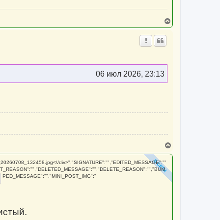
В
е
р
н
у
т
ь
с
06 июл 2026, 23:13
я
к
н
а
ч
а
л
у
В
е
р
20260708_132458.jpg
<\/div>","SIGNATURE":"","EDITED_MESSAGE":""
н
IT_REASON":"","DELETED_MESSAGE":"","DELETE_REASON":"","BUM
у
PED_MESSAGE":"","MINI_POST_IMG":"
т
ь
с
я
к
истый.
н