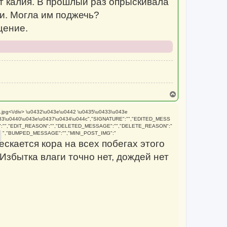
т калия. В прошлый раз опрыскивала
и. Могла им поджечь?
щение.
В
е
р
.jpg
<\/div> \u0432\u043e\u0442 \u0435\u0433\u043e
н
33\u0440\u043e\u0437\u0434\u044c","SIGNATURE":"","EDITED_MESS
у
:"","EDIT_REASON":"","DELETED_MESSAGE":"","DELETE_REASON":"
т
","BUMPED_MESSAGE":"","MINI_POST_IMG":"
ь
ескается кора на всех побегах этого
с
я
 Избытка влаги точно нет, дождей нет
к
н
а
ч
а
л
у