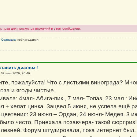
х прав для просмотра вложений в этом сообщении.
а
Солнышко
поблагодарил:
тавить диагноз !
»
09 июл 2026, 20:46
ите, пожалуйста! Что с листьями винограда? Мног
оза и ягоды чистые.
вала: 4мая- Абига-пик , 7 мая- Топаз, 23 мая : 
я + хелат цинка. Зацвел 5 июня, не успела ещё р
цветения: 23 июня – Ордан, 24 июня- Медея. 3 и
 было чисто. Приехала позавчера- такой сюрприз!
лезней. Форум штудировала, пока интернет был.