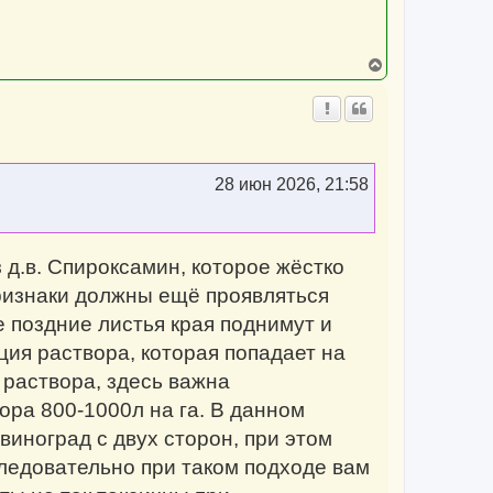
В
е
р
н
у
т
ь
с
28 июн 2026, 21:58
я
к
н
а
ч
 д.в. Спироксамин, которое жёстко
а
л
признаки должны ещё проявляться
у
е поздние листья края поднимут и
ция раствора, которая попадает на
 раствора, здесь важна
вора 800-1000л на га. В данном
виноград с двух сторон, при этом
следовательно при таком подходе вам