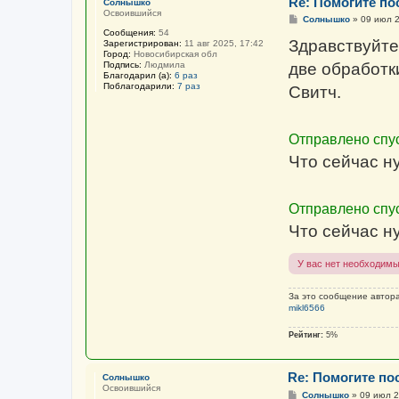
Re: Помогите пос
Солнышко
Освоившийся
С
Солнышко
»
09 июл 2
о
Сообщения:
54
о
Здравствуйте
Зарегистрирован:
11 авг 2025, 17:42
б
Город:
Новосибирская обл
щ
Подпись:
Людмила
две обработк
е
Благодарил (а):
6 раз
н
Поблагодарили:
7 раз
Свитч.
и
е
Отправлено спус
Что сейчас н
Отправлено спус
Что сейчас н
У вас нет необходимы
За это сообщение автор
mikl6566
Рейтинг:
5%
Re: Помогите пос
Солнышко
Освоившийся
С
Солнышко
»
09 июл 2