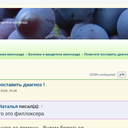
редители винограда.
ания винограда
Болезни и вредители винограда
Помогите поставить диагн
С
15499 сообщений
оставить диагноз !
 2026, 20:48
Наталья
писал(а):
↑
то это филлоксера
шое за помощь, будем бороться.