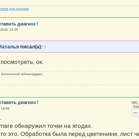
енков для продажи
тавить диагноз !
2026, 23:26
Наталья
писал(а):
↑
посмотреть, ок.
а
Валентина8
поблагодарил:
тавить диагноз !
IMG_
,"ED
 14:08
.
упаге обнаружил точки на ягодах.
что это. Обработка была перед цветением, лист ч