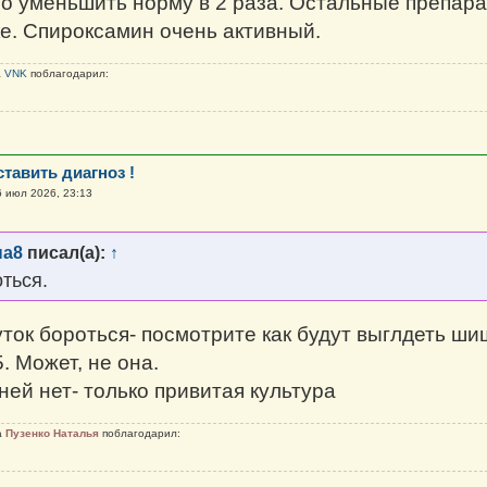
о уменьшить норму в 2 раза. Остальные препара
е. Спироксамин очень активный.
а
VNK
поблагодарил:
тавить диагноз !
6 июл 2026, 23:13
на8
писал(а):
↑
ться.
ток бороться- посмотрите как будут выглдеть ши
. Может, не она.
ней нет- только привитая культура
а
Пузенко Наталья
поблагодарил: