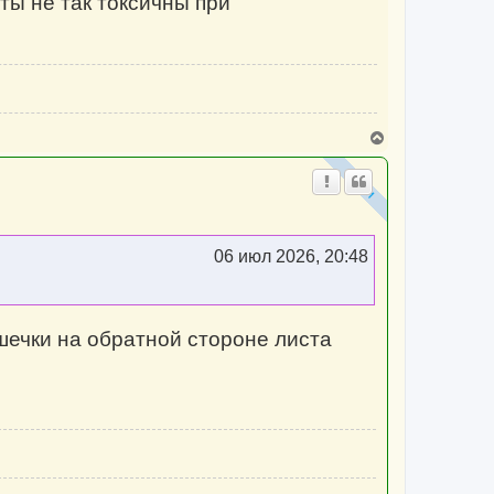
ты не так токсичны при
В
е
р
н
у
т
ь
с
06 июл 2026, 20:48
я
к
н
а
ч
шечки на обратной стороне листа
а
л
у