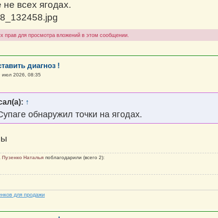
 не всех ягодах.
8_132458.jpg
х прав для просмотра вложений в этом сообщении.
тавить диагноз !
 июл 2026, 08:35
ал(а):
↑
Супаге обнаружил точки на ягодах.
сы
а
Пузенко Наталья
поблагодарили (всего 2):
енков для продажи