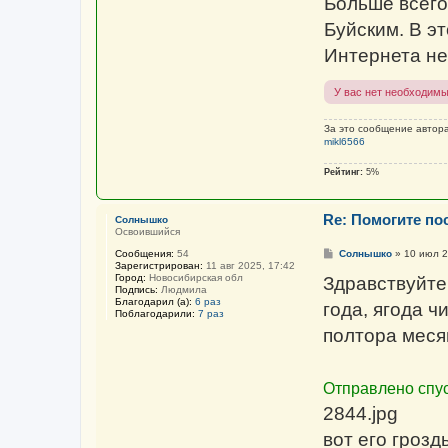
Больше всего
Буйским. В э
Интернета не
У вас нет необходимы
За это сообщение автор
mikl6566
Рейтинг:
5%
Re: Помогите пос
Солнышко
Освоившийся
С
Солнышко
»
10 июл 2
Сообщения:
54
о
Зарегистрирован:
11 авг 2025, 17:42
о
Город:
Новосибирская обл
Здравствуйте,
б
Подпись:
Людмила
щ
Благодарил (а):
6 раз
года, ягода ч
е
Поблагодарили:
7 раз
н
полтора меся
и
е
Отправлено спус
2844.jpg
вот его грозд