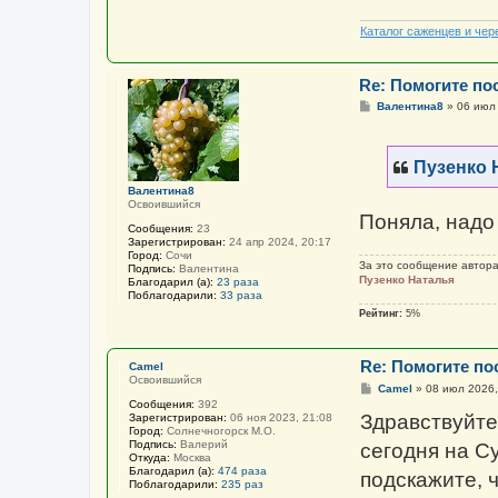
Каталог саженцев и чер
Re: Помогите пос
С
Валентина8
»
06 июл 
о
о
б
щ
Пузенко 
е
н
Валентина8
и
Освоившийся
е
Поняла, надо 
Сообщения:
23
Зарегистрирован:
24 апр 2024, 20:17
Город:
Сочи
За это сообщение автор
Подпись:
Валентина
Пузенко Наталья
Благодарил (а):
23 раза
Поблагодарили:
33 раза
Рейтинг:
5%
Re: Помогите пос
Camel
Освоившийся
С
Camel
»
08 июл 2026,
о
Сообщения:
392
о
Здравствуйте
Зарегистрирован:
06 ноя 2023, 21:08
б
Город:
Солнечногорск М.О.
щ
Подпись:
Валерий
сегодня на С
е
Откуда:
Москва
н
Благодарил (а):
474 раза
подскажите, 
и
Поблагодарили:
235 раз
е