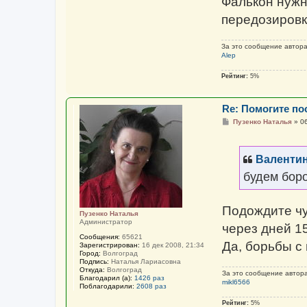
Фалькон нужн
передозировк
За это сообщение автор
Alep
Рейтинг:
5%
Re: Помогите пос
С
Пузенко Наталья
»
0
о
о
б
щ
Валенти
е
н
будем боро
и
е
Подождите чу
Пузенко Наталья
Администратор
через дней 15
Сообщения:
65621
Да, борьбы с 
Зарегистрирован:
16 дек 2008, 21:34
Город:
Волгоград
Подпись:
Наталья Лариасовна
Откуда:
Волгоград
За это сообщение автор
Благодарил (а):
1426 раз
mikl6566
Поблагодарили:
2608 раз
Рейтинг:
5%