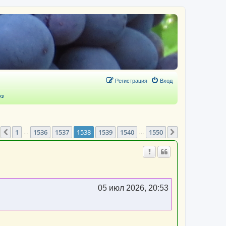
Регистрация
Вход
оз
траница
1538
из
1550
1
1536
1537
1538
1539
1540
1550
Пред.
След.
…
…
05 июл 2026, 20:53