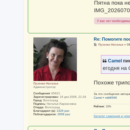
Пятна пока не
IMG_2026070
У вас нет необходимы
Re: Помогите пос
С
Пузенко Наталья
»
09
о
о
б
щ
Camel
пис
е
н
егодня на 
и
е
Похоже трип
Пузенко Наталья
Администратор
Сообщения:
65621
За это сообщение автор
Зарегистрирован:
16 дек 2008, 21:34
Camel
•
mikl6566
Город:
Волгоград
Подпись:
Наталья Лариасовна
Рейтинг:
10%
Откуда:
Волгоград
Благодарил (а):
1426 раз
Поблагодарили:
2608 раз
Каталог саженцев и чер