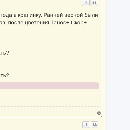
н
у
т
ягода в крапинку. Ранней весной были
ь
с
аз, после цветения Танос+ Скор+
я
к
н
а
ч
а
л
у
ать?
ать?
В
е
р
н
у