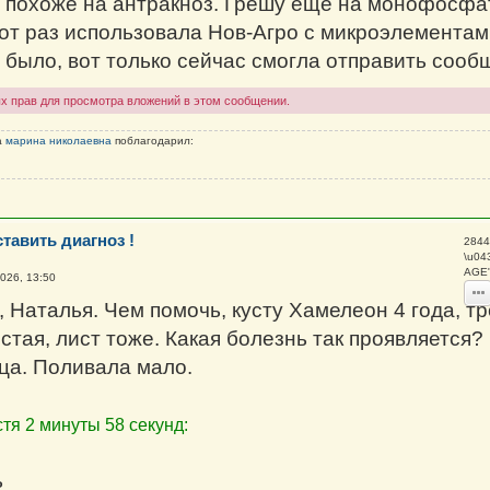
 похоже на антракноз. Грешу ещё на монофосфа
тот раз использовала Нов-Агро с микроэлементам
 было, вот только сейчас смогла отправить сооб
х прав для просмотра вложений в этом сообщении.
а
марина николаевна
поблагодарил:
тавить диагноз !
2844
\u04
AGE"
026, 13:50
 Наталья. Чем помочь, кусту Хамелеон 4 года, тр
истая, лист тоже. Какая болезнь так проявляется?
ца. Поливала мало.
тя 2 минуты 58 секунд:
ь