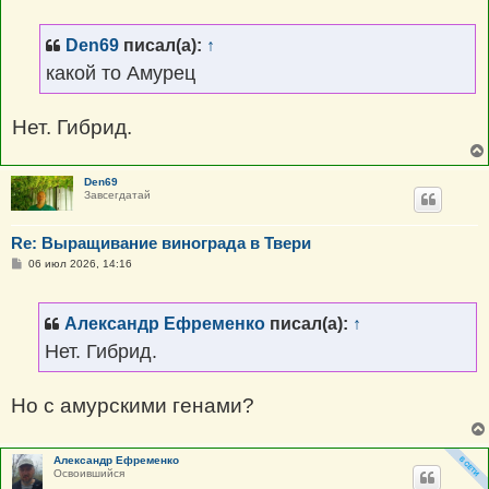
о
б
щ
Den69
писал(а):
↑
е
н
какой то Амурец
и
е
Нет. Гибрид.
Den69
Завсегдатай
Re: Выращивание винограда в Твери
С
06 июл 2026, 14:16
о
о
б
щ
Александр Ефременко
писал(а):
↑
е
н
Нет. Гибрид.
и
е
Но с амурскими генами?
Александр Ефременко
Освоившийся