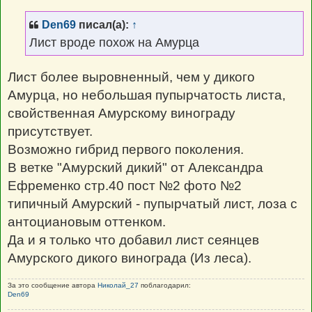
Den69
писал(а):
↑
Лист вроде похож на Амурца
Лист более выровненный, чем у дикого
Амурца, но небольшая пупырчатость листа,
свойственная Амурскому винограду
присутствует.
Возможно гибрид первого поколения.
В ветке "Амурский дикий" от Александра
Ефременко стр.40 пост №2 фото №2
типичный Амурский - пупырчатый лист, лоза с
антоциановым оттенком.
Да и я только что добавил лист сеянцев
Амурского дикого винограда (Из леса).
За это сообщение автора
Николай_27
поблагодарил:
Den69