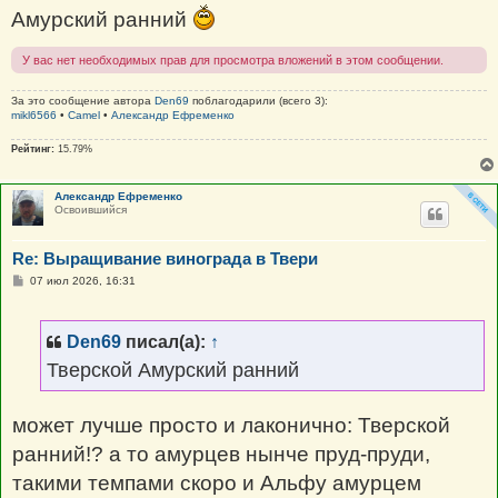
н
Амурский ранний
и
е
У вас нет необходимых прав для просмотра вложений в этом сообщении.
За это сообщение автора
Den69
поблагодарили (всего 3):
mikl6566
•
Camel
•
Александр Ефременко
Рейтинг:
15.79%
Александр Ефременко
Освоившийся
Re: Выращивание винограда в Твери
С
07 июл 2026, 16:31
о
о
б
щ
Den69
писал(а):
↑
е
н
Тверской Амурский ранний
и
е
может лучше просто и лаконично: Тверской
ранний!? а то амурцев нынче пруд-пруди,
такими темпами скоро и Альфу амурцем