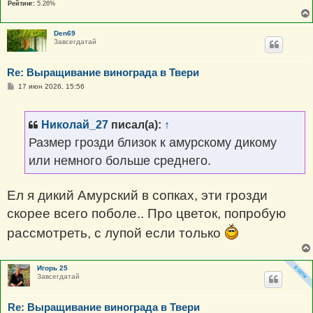
Рейтинг:
5.26%
Den69
Завсегдатай
Re: Выращивание винограда в Твери
С
17 июн 2026, 15:56
о
о
б
щ
Николай_27
писал(а):
↑
е
н
Размер грозди близок к амурскому дикому
и
е
или немного больше среднего.
Ел я дикий Амурский в сопках, эти грозди
скорее всего поболе.. Про цветок, попробую
рассмотреть, с лупой если только
Игорь 25
Завсегдатай
Re: Выращивание винограда в Твери