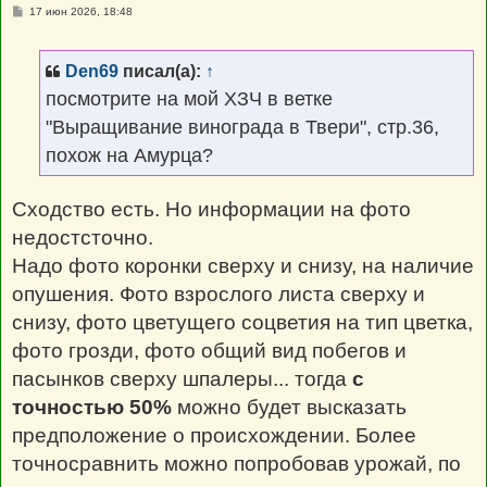
С
17 июн 2026, 18:48
о
о
б
щ
Den69
писал(а):
↑
е
н
посмотрите на мой ХЗЧ в ветке
и
е
"Выращивание винограда в Твери", стр.36,
похож на Амурца?
Сходство есть. Но информации на фото
недостсточно.
Надо фото коронки сверху и снизу, на наличие
опушения. Фото взрослого листа сверху и
снизу, фото цветущего соцветия на тип цветка,
фото грозди, фото общий вид побегов и
пасынков сверху шпалеры... тогда
с
точностью 50%
можно будет высказать
предположение о происхождении. Более
точносравнить можно попробовав урожай, по