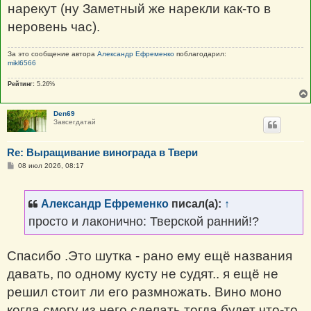
нарекут (ну Заметный же нарекли как-то в
неровень час).
За это сообщение автора
Александр Ефременко
поблагодарил:
mikl6566
Рейтинг:
5.26%
Den69
Завсегдатай
Re: Выращивание винограда в Твери
С
08 июл 2026, 08:17
о
о
б
щ
Александр Ефременко
писал(а):
↑
е
н
просто и лаконично: Тверской ранний!?
и
е
Спасибо .Это шутка - рано ему ещё названия
давать, по одному кусту не судят.. я ещё не
решил стоит ли его размножать. Вино моно
когда смогу из него сделать тогда будет что-то