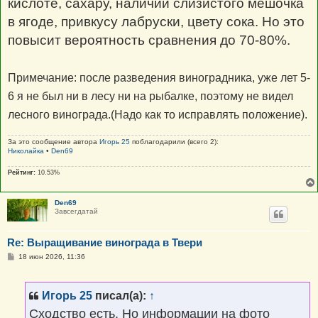
кислоте, сахару, наличии слизистого мешочка
в ягоде, привкусу лабруски, цвету сока. Но это
повысит вероятность сравнения до 70-80%.
Примечание: после разведения виноградника, уже лет 5-
6 я не был ни в лесу ни на рыбалке, поэтому не видел
лесного винограда.(Надо как то исправлять положение).
За это сообщение автора
Игорь 25
поблагодарили (всего 2):
Николайка
•
Den69
Рейтинг:
10.53%
Den69
Завсегдатай
Re: Выращивание винограда в Твери
С
18 июн 2026, 11:36
о
о
б
щ
Игорь 25
писал(а):
↑
е
н
Сходство есть. Но информации на фото
и