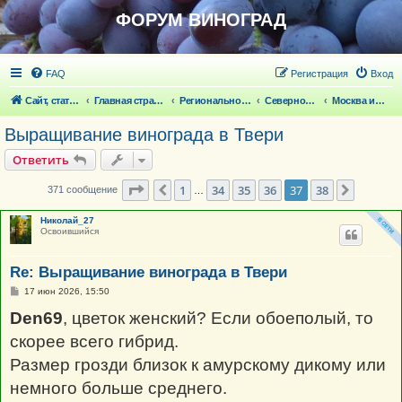
ФОРУМ ВИНОГРАД
FAQ
Регистрация
Вход
Сайт, статьи
Главная страница
Региональное виноградарство
Северное виноградарство
Москва и Подмосковье
Выращивание винограда в Твери
Ответить
Страница
37
из
38
1
34
35
36
37
38
Пред.
След.
371 сообщение
…
Николай_27
Освоившийся
Re: Выращивание винограда в Твери
С
17 июн 2026, 15:50
о
о
Den69
, цветок женский? Если обоеполый, то
б
щ
скорее всего гибрид.
е
н
Размер грозди близок к амурскому дикому или
и
е
немного больше среднего.