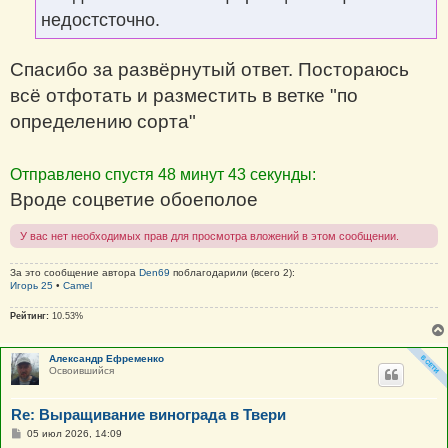
е
недостсточно.
Спасибо за развёрнутый ответ. Постораюсь
всё отфотать и разместить в ветке "по
определению сорта"
Отправлено спустя 48 минут 43 секунды:
Вроде соцветие обоеполое
У вас нет необходимых прав для просмотра вложений в этом сообщении.
За это сообщение автора
Den69
поблагодарили (всего 2):
Игорь 25
•
Camel
Рейтинг:
10.53%
Александр Ефременко
Освоившийся
Re: Выращивание винограда в Твери
С
05 июл 2026, 14:09
о