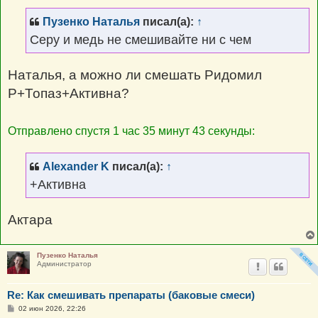
б
щ
Пузенко Наталья
писал(а):
↑
е
н
Серу и медь не смешивайте ни с чем
и
е
Наталья, а можно ли смешать Ридомил
Р+Топаз+Активна?
Отправлено спустя 1 час 35 минут 43 секунды:
Alexander K
писал(а):
↑
+Активна
Актара
Пузенко Наталья
Администратор
Re: Как смешивать препараты (баковые смеси)
С
02 июн 2026, 22:26
о