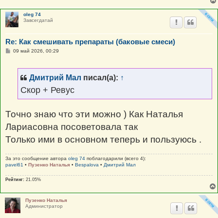
oleg 74
Завсегдатай
Re: Как смешивать препараты (баковые смеси)
С
09 май 2026, 00:29
о
о
б
щ
Дмитрий Мал
писал(а):
↑
е
н
Скор + Ревус
и
е
Точно знаю что эти можно ) Как Наталья
Лариасовна посоветовала так
Только ими в основном теперь и пользуюсь .
За это сообщение автора
oleg 74
поблагодарили (всего 4):
pavel61
•
Пузенко Наталья
•
Bespalova
•
Дмитрий Мал
Рейтинг:
21.05%
Пузенко Наталья
Администратор