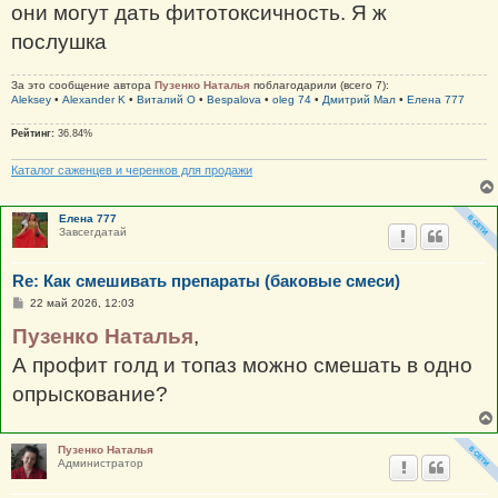
они могут дать фитотоксичность. Я ж
послушка
За это сообщение автора
Пузенко Наталья
поблагодарили (всего 7):
Aleksey
•
Alexander K
•
Виталий О
•
Bespalova
•
oleg 74
•
Дмитрий Мал
•
Елена 777
Рейтинг:
36.84%
Каталог саженцев и черенков для продажи
Елена 777
Завсегдатай
Re: Как смешивать препараты (баковые смеси)
С
22 май 2026, 12:03
о
о
Пузенко Наталья
,
б
щ
А профит голд и топаз можно смешать в одно
е
н
опрыскование?
и
е
Пузенко Наталья
Администратор