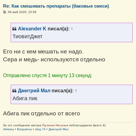
Re: Как смешивать препараты (баковые смеси)
С
09 май 2026, 15:58
о
о
б
щ
Alexander K
писал(а):
↑
е
н
ТиовитДжет
и
е
Его ни с кем мешать не надо.
Сера и медь- используются отдельно
Отправлено спустя 1 минуту 13 секунд:
Дмитрий Мал
писал(а):
↑
Абига пик
Абига пик отдельно от всего
За это сообщение автора
Пузенко Наталья
поблагодарили (всего 4):
Aleksey
•
Bespalova
•
oleg 74
•
Дмитрий Мал