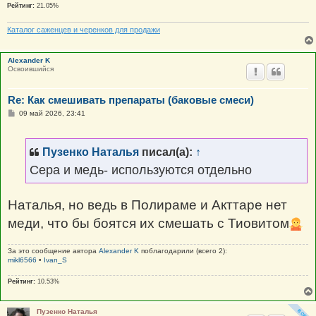
Рейтинг:
21.05%
Каталог саженцев и черенков для продажи
Alexander K
Освоившийся
Re: Как смешивать препараты (баковые смеси)
С
09 май 2026, 23:41
о
о
б
щ
Пузенко Наталья
писал(а):
↑
е
н
Сера и медь- используются отдельно
и
е
Наталья, но ведь в Полираме и Акттаре нет
меди, что бы боятся их смешать с Тиовитом
За это сообщение автора
Alexander K
поблагодарили (всего 2):
mikl6566
•
Ivan_S
Рейтинг:
10.53%
Пузенко Наталья