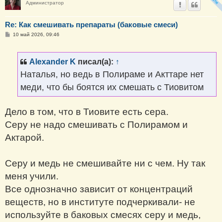
Администратор
Re: Как смешивать препараты (баковые смеси)
С
10 май 2026, 09:46
о
о
б
щ
Alexander K
писал(а):
↑
е
н
Наталья, но ведь в Полираме и Акттаре нет
и
е
меди, что бы боятся их смешать с Тиовитом
Дело в том, что в Тиовите есть сера.
Серу не надо смешивать с Полирамом и
Актарой.
Серу и медь не смешивайте ни с чем. Ну так
меня учили.
Все однозначно зависит от концентраций
веществ, но в институте подчеркивали- не
используйте в баковых смесях серу и медь,