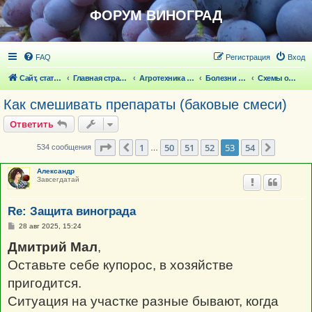
ФОРУМ ВИНОГРАД
FAQ
Регистрация
Вход
Сайт, статьи
Главная страница
Агротехника выращивания винограда
Болезни и вредители винограда
Схемы обработок, баковые смеси
Как смешивать препараты (баковые смеси)
Ответить
Страница
53
из
54
1
50
51
52
53
54
Пред.
След.
534 сообщения
…
Александр
Завсегдатай
Re: Защита винограда
С
28 авг 2025, 15:24
о
о
Дмитрий Мал
,
б
щ
Оставьте себе купорос, в хозяйстве
е
н
пригодится.
и
е
Ситуация на участке разные бывают, когда