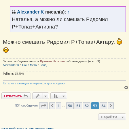
о
б
щ
Alexander K
писал(а):
↑
е
н
Наталья, а можно ли смешать Ридомил
и
е
Р+Топаз+Активна?
Можно смешать Ридомил Р+Топаз+Актару.
За это сообщение автора
Пузенко Наталья
поблагодарили (всего 3):
Alexander K
•
Саня Мега
•
ЗояД
Рейтинг:
15.79%
Каталог саженцев и черенков для продажи
Ответить
Страница
53
из
54
1
50
51
52
53
54
Пред.
След.
534 сообщения
…
Перейти