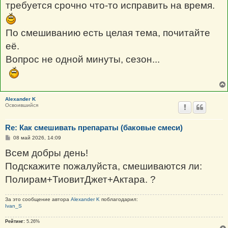
требуется срочно что-то исправить на время.
По смешиванию есть целая тема, почитайте
её.
Вопрос не одной минуты, сезон...
Alexander K
Освоившийся
Re: Как смешивать препараты (баковые смеси)
С
08 май 2026, 14:09
о
о
Всем добры день!
б
щ
Подскажите пожалуйста, смешиваются ли:
е
н
Полирам+ТиовитДжет+Актара. ?
и
е
За это сообщение автора
Alexander K
поблагодарил:
Ivan_S
Рейтинг:
5.26%