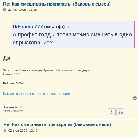
Re: Как смешивать препараты (баковые смеси)
С
22 май 2026, 21:15
о
о
б
щ
Елена 777
писал(а):
↑
е
н
А профит голд и топаз можно смешать в одно
и
е
опрыскование?
Да
За это сообщение автора
Пузенко Наталья
поблагодарил:
Елена 777
Рейтинг:
5.26%
Каталог саженцев и черенков для продажи
Alexander K
Освоившийся
Re: Как смешивать препараты (баковые смеси)
С
02 июн 2026, 13:40
о
о