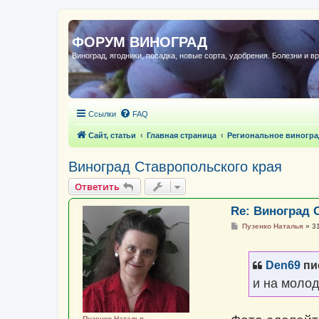
ФОРУМ ВИНОГРАД
Виноград, ягодники, посадка, новые сорта, удобрения. Болезни и в
Ссылки
FAQ
Сайт, статьи
Главная страница
Региональное виногра
Виноград Ставропольского края
Ответить
Re: Виноград 
С
Пузенко Наталья
»
3
о
о
б
щ
Den69
пи
е
н
и на моло
и
е
Пузенко Наталья