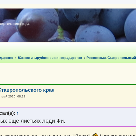
редители винограда.
дарство
Южное и зарубежное виноградарство
Ростовская, Ставропольский
Ставропольского края
1 май 2026, 08:18
сал(а):
↑
дых ещё листьях леди Фи,