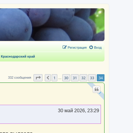
Регистрация
Вход
 Краснодарский край
Страница
34
из
34
1
30
31
32
33
34
Пред.
332 сообщения
…
30 май 2026, 23:29