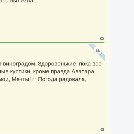
ато вылезла...
В
е
р
н
у
т
и виноградом, Здоровенькие, пока все
ь
с
одые кустики, кроме правда Аватара,
я
к
мои, Мечты! гг Погода радовала,
н
а
ч
а
л
у
В
е