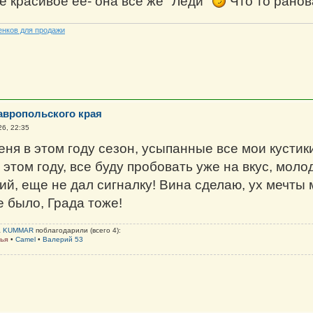
е красивое ее- она все же "Леди"
Что то ранов
енков для продажи
авропольского края
6, 22:35
еня в этом году сезон, усыпанные все мои кустик
 этом году, все буду пробовать уже на вкус, мол
й, еще не дал сигналку! Вина сделаю, ух мечты 
е было, Града тоже!
а
KUMMAR
поблагодарили (всего 4):
лья
•
Camel
•
Валерий 53