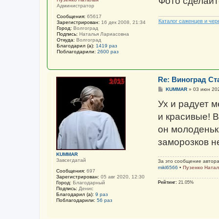
Фото сделайт
Администратор
Сообщения:
65617
Каталог саженцев и чер
Зарегистрирован:
16 дек 2008, 21:34
Город:
Волгоград
Подпись:
Наталья Лариасовна
Откуда:
Волгоград
Благодарил (а):
1419 раз
Поблагодарили:
2600 раз
Re: Виноград Ст
С
KUMMAR
»
03 июн 202
о
о
Ух и радует м
б
щ
и красивые! В
е
н
он молоденьки
и
е
заморозков н
KUMMAR
Завсегдатай
За это сообщение автор
mikl6566
•
Пузенко Ната
Сообщения:
697
Зарегистрирован:
05 авг 2020, 12:30
Рейтинг:
21.05%
Город:
Благодарный
Подпись:
Денис
Благодарил (а):
9 раз
Поблагодарили:
56 раз