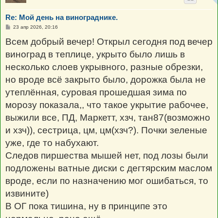
Re: Мой день на винограднике.
С
23 апр 2026, 20:16
о
о
Всем добрый вечер! Открыл сегодня под вечер
б
щ
виноград в теплице, укрыто было лишь в
е
н
несколько слоев укрывного, разные обрезки,
и
е
но вроде всё закрыто было, дорожка была не
утеплённая, суровая прошедшая зима по
морозу показала,, что такое укрытие рабочее,
выжили все, ПД, Маркетт, хзч, тан87(возможно
и хзч)), сестрица, цм, цм(хзч?). Почки зеленые
уже, где то набухают.
Следов пиршества мышей нет, под лозы были
подложены ватные диски с дегтярским маслом
вроде, если по назначению мог ошибаться, то
извините)
В ОГ пока тишина, ну в принципе это