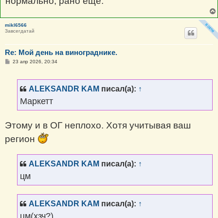
нормально, рано ещё.
mikl6566
Завсегдатай
Re: Мой день на винограднике.
С
23 апр 2026, 20:34
о
о
б
щ
ALEKSANDR KAM
писал(а):
↑
е
н
Маркетт
и
е
Этому и в ОГ неплохо. Хотя учитывая ваш
регион
ALEKSANDR KAM
писал(а):
↑
цм
ALEKSANDR KAM
писал(а):
↑
цм(хзч?)