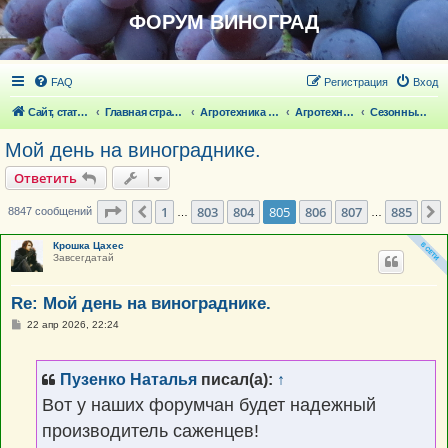
ФОРУМ ВИНОГРАД
FAQ
Регистрация
Вход
Сайт, статьи
Главная страница
Агротехника выращивания винограда
Агротехника выращивания винограда
Сезонные работы на винограде
Мой день на винограднике.
Ответить
Страница
805
из
885
1
803
804
805
806
807
885
Пред.
8847 сообщений
…
…
Крошка Цахес
Завсегдатай
Re: Мой день на винограднике.
С
22 апр 2026, 22:24
о
о
б
щ
Пузенко Наталья
писал(а):
↑
е
н
Вот у наших форумчан будет надежный
и
е
производитель саженцев!