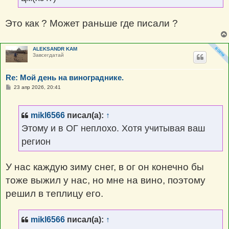
Это как ? Может раньше где писали ?
ALEKSANDR KAM
Завсегдатай
Re: Мой день на винограднике.
С
23 апр 2026, 20:41
о
о
б
щ
mikl6566
писал(а):
↑
е
н
Этому и в ОГ неплохо. Хотя учитывая ваш
и
е
регион
У нас каждую зиму снег, в ог он конечно бы
тоже выжил у нас, но мне на вино, поэтому
решил в теплицу его.
mikl6566
писал(а):
↑