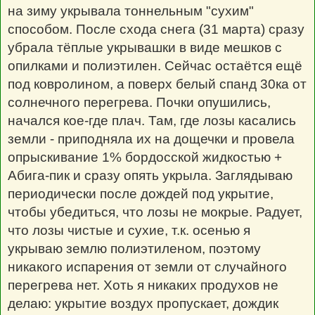
на зиму укрывала тоннельным "сухим"
способом. После схода снега (31 марта) сразу
убрала тёплые укрывашки в виде мешков с
опилками и полиэтилен. Сейчас остаётся ещё
под ковролином, а поверх белый спанд 30ка от
солнечного перегрева. Почки опушились,
начался кое-где плач. Там, где лозы касались
земли - приподняла их на дощечки и провела
опрыскивание 1% бордосской жидкостью +
Абига-пик и сразу опять укрыла. Заглядываю
периодически после дождей под укрытие,
чтобы убедиться, что лозы не мокрые. Радует,
что лозы чистые и сухие, т.к. осенью я
укрываю землю полиэтиленом, поэтому
никакого испарения от земли от случайного
перегрева нет. Хоть я никаких продухов не
делаю: укрытие воздух пропускает, дождик