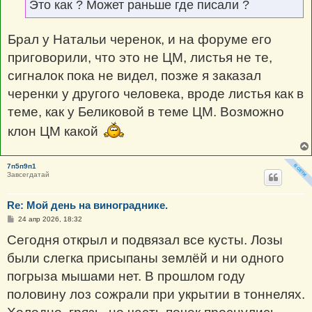
Это как ? Может раньше где писали ?
Брал у Натальи черенок, и на форуме его
приговорили, что это не ЦМ, листья не те,
сигналок пока не видел, позже я заказал
черенки у другого человека, вроде листья как в
теме, как у Беликовой в теме ЦМ. Возможно
клон ЦМ какой
7п5п9п1
Завсегдатай
Re: Мой день на винограднике.
С
24 апр 2026, 18:32
о
о
Сегодня открыл и подвязал все кусты. Лозы
б
щ
были слегка присыпаны землёй и ни одного
е
н
погрыза мышами нет. В прошлом году
и
е
половину лоз сожрали при укрытии в тоннелях.