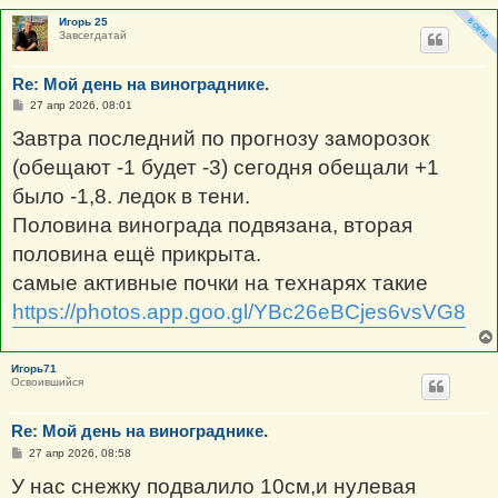
Игорь 25
Завсегдатай
Re: Мой день на винограднике.
С
27 апр 2026, 08:01
о
о
Завтра последний по прогнозу заморозок
б
щ
(обещают -1 будет -3) сегодня обещали +1
е
н
было -1,8. ледок в тени.
и
е
Половина винограда подвязана, вторая
половина ещё прикрыта.
самые активные почки на технарях такие
https://photos.app.goo.gl/YBc26eBCjes6vsVG8
Игорь71
Освоившийся
Re: Мой день на винограднике.
С
27 апр 2026, 08:58
о
о
У нас снежку подвалило 10см,и нулевая
б