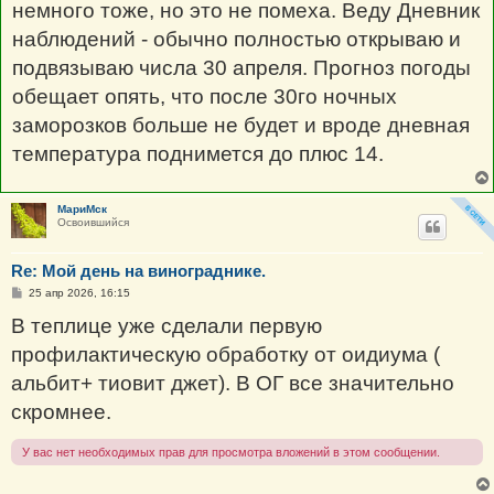
немного тоже, но это не помеха. Веду Дневник
наблюдений - обычно полностью открываю и
подвязываю числа 30 апреля. Прогноз погоды
обещает опять, что после 30го ночных
заморозков больше не будет и вроде дневная
температура поднимется до плюс 14.
МариМск
Освоившийся
Re: Мой день на винограднике.
С
25 апр 2026, 16:15
о
о
В теплице уже сделали первую
б
щ
профилактическую обработку от оидиума (
е
н
альбит+ тиовит джет). В ОГ все значительно
и
е
скромнее.
У вас нет необходимых прав для просмотра вложений в этом сообщении.