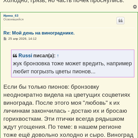
Холодно, грязь, но часть почек проснулись.
Ирина_63
Освоившийся
Re: Мой день на винограднике.
С
25 апр 2026, 14:12
о
о
б
щ
Russi
писал(а):
↑
е
н
жук бронзовка тоже может вредить, например
и
е
любит погрызть цветы пионов...
Если бы только пионов: бронзовку
неоднократно видела на цветущих соцветиях
винограда. После этого моя "любовь" к их
личинкам закончилась - достаю их и бросаю
горихвосткам. Эти птички всегда рядышком
ждут угощения. По теме: в нашем регионе
тоже ещё довольно холодно и сыро. Виноград