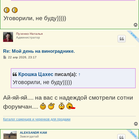
Уговорили, не буду)))))
Пузенко Наталья
Администратор
Re: Мой день на винограднике.
С
22 апр 2026, 23:17
о
о
б
щ
Крошка Цахес
писал(а):
↑
е
н
Уговорили, не буду)))))
и
е
Ай-яй-яй.... на вас с надеждой смотрели сотни
форумчан....
Каталог саженцев и черенков для продажи
ALEKSANDR KAM
Завсегдатай