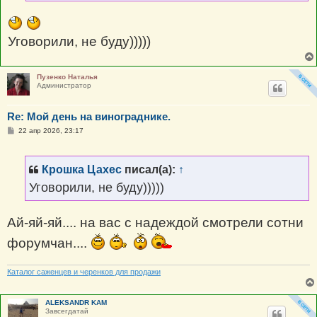
Уговорили, не буду)))))
Пузенко Наталья
Администратор
Re: Мой день на винограднике.
С
22 апр 2026, 23:17
о
о
б
щ
Крошка Цахес
писал(а):
↑
е
н
Уговорили, не буду)))))
и
е
Ай-яй-яй.... на вас с надеждой смотрели сотни
форумчан....
Каталог саженцев и черенков для продажи
ALEKSANDR KAM
Завсегдатай