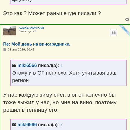
Это как ? Может раньше где писали ?
ALEKSANDR KAM
Завсегдатай
Re: Мой день на винограднике.
С
23 апр 2026, 20:41
о
о
б
щ
mikl6566
писал(а):
↑
е
н
Этому и в ОГ неплохо. Хотя учитывая ваш
и
е
регион
У нас каждую зиму снег, в ог он конечно бы
тоже выжил у нас, но мне на вино, поэтому
решил в теплицу его.
mikl6566
писал(а):
↑