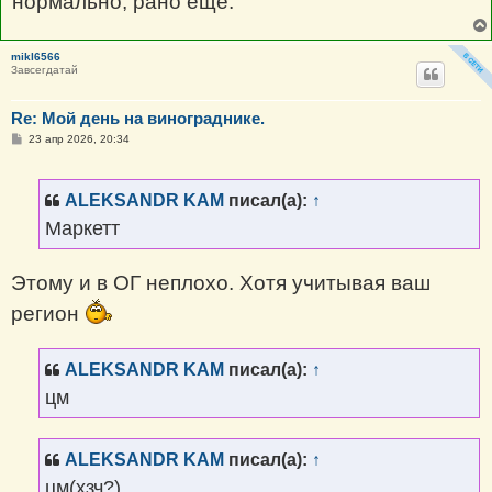
нормально, рано ещё.
mikl6566
Завсегдатай
Re: Мой день на винограднике.
С
23 апр 2026, 20:34
о
о
б
щ
ALEKSANDR KAM
писал(а):
↑
е
н
Маркетт
и
е
Этому и в ОГ неплохо. Хотя учитывая ваш
регион
ALEKSANDR KAM
писал(а):
↑
цм
ALEKSANDR KAM
писал(а):
↑
цм(хзч?)