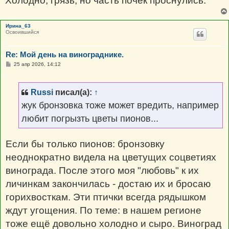
Холодно, грязь, но часть почек проснулись.
Ирина_63
Освоившийся
Re: Мой день на винограднике.
С
25 апр 2026, 14:12
о
о
б
щ
Russi
писал(а):
↑
е
н
жук бронзовка тоже может вредить, например
и
е
любит погрызть цветы пионов...
Если бы только пионов: бронзовку
неоднократно видела на цветущих соцветиях
винограда. После этого моя "любовь" к их
личинкам закончилась - достаю их и бросаю
горихвосткам. Эти птички всегда рядышком
ждут угощения. По теме: в нашем регионе
тоже ещё довольно холодно и сыро. Виноград