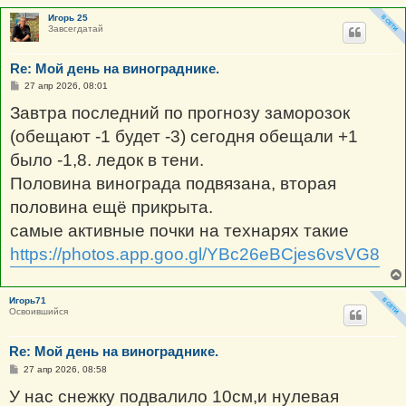
Игорь 25
Завсегдатай
Re: Мой день на винограднике.
С
27 апр 2026, 08:01
о
о
Завтра последний по прогнозу заморозок
б
щ
(обещают -1 будет -3) сегодня обещали +1
е
н
было -1,8. ледок в тени.
и
е
Половина винограда подвязана, вторая
половина ещё прикрыта.
самые активные почки на технарях такие
https://photos.app.goo.gl/YBc26eBCjes6vsVG8
Игорь71
Освоившийся
Re: Мой день на винограднике.
С
27 апр 2026, 08:58
о
о
У нас снежку подвалило 10см,и нулевая
б