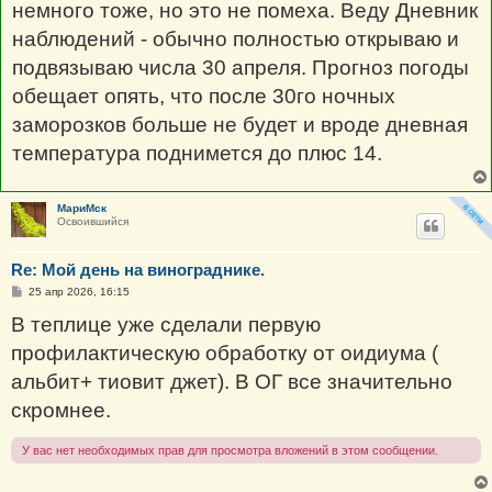
немного тоже, но это не помеха. Веду Дневник
наблюдений - обычно полностью открываю и
подвязываю числа 30 апреля. Прогноз погоды
обещает опять, что после 30го ночных
заморозков больше не будет и вроде дневная
температура поднимется до плюс 14.
МариМск
Освоившийся
Re: Мой день на винограднике.
С
25 апр 2026, 16:15
о
о
В теплице уже сделали первую
б
щ
профилактическую обработку от оидиума (
е
н
альбит+ тиовит джет). В ОГ все значительно
и
е
скромнее.
У вас нет необходимых прав для просмотра вложений в этом сообщении.