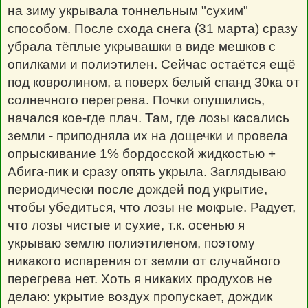
на зиму укрывала тоннельным "сухим"
способом. После схода снега (31 марта) сразу
убрала тёплые укрывашки в виде мешков с
опилками и полиэтилен. Сейчас остаётся ещё
под ковролином, а поверх белый спанд 30ка от
солнечного перегрева. Почки опушились,
начался кое-где плач. Там, где лозы касались
земли - приподняла их на дощечки и провела
опрыскивание 1% бордосской жидкостью +
Абига-пик и сразу опять укрыла. Заглядываю
периодически после дождей под укрытие,
чтобы убедиться, что лозы не мокрые. Радует,
что лозы чистые и сухие, т.к. осенью я
укрываю землю полиэтиленом, поэтому
никакого испарения от земли от случайного
перегрева нет. Хоть я никаких продухов не
делаю: укрытие воздух пропускает, дождик