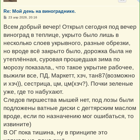
Re: Мой день на винограднике.
С
23 апр 2026, 20:16
о
о
Всем добрый вечер! Открыл сегодня под вечер
б
щ
виноград в теплице, укрыто было лишь в
е
н
несколько слоев укрывного, разные обрезки,
и
е
но вроде всё закрыто было, дорожка была не
утеплённая, суровая прошедшая зима по
морозу показала,, что такое укрытие рабочее,
выжили все, ПД, Маркетт, хзч, тан87(возможно
и хзч)), сестрица, цм, цм(хзч?). Почки зеленые
уже, где то набухают.
Следов пиршества мышей нет, под лозы были
подложены ватные диски с дегтярским маслом
вроде, если по назначению мог ошибаться, то
извините)
В ОГ пока тишина, ну в принципе это