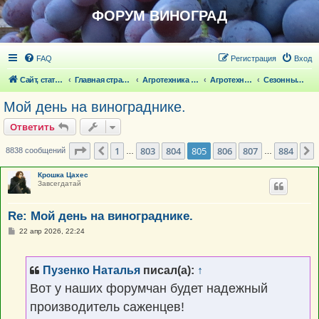
ФОРУМ ВИНОГРАД
FAQ
Регистрация
Вход
Сайт, статьи
Главная страница
Агротехника выращивания винограда
Агротехника выращивания винограда
Сезонные работы на винограде
Мой день на винограднике.
Ответить
Страница
805
из
884
1
803
804
805
806
807
884
Пред.
8838 сообщений
…
…
Крошка Цахес
Завсегдатай
Re: Мой день на винограднике.
С
22 апр 2026, 22:24
о
о
б
щ
Пузенко Наталья
писал(а):
↑
е
н
Вот у наших форумчан будет надежный
и
е
производитель саженцев!