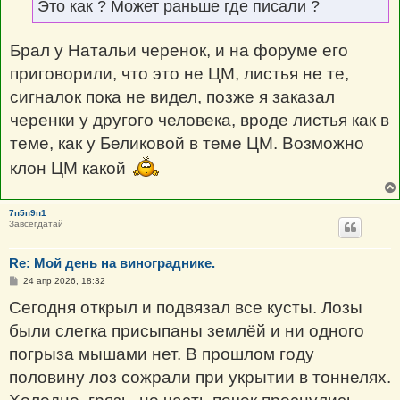
Это как ? Может раньше где писали ?
Брал у Натальи черенок, и на форуме его
приговорили, что это не ЦМ, листья не те,
сигналок пока не видел, позже я заказал
черенки у другого человека, вроде листья как в
теме, как у Беликовой в теме ЦМ. Возможно
клон ЦМ какой
7п5п9п1
Завсегдатай
Re: Мой день на винограднике.
С
24 апр 2026, 18:32
о
о
Сегодня открыл и подвязал все кусты. Лозы
б
щ
были слегка присыпаны землёй и ни одного
е
н
погрыза мышами нет. В прошлом году
и
е
половину лоз сожрали при укрытии в тоннелях.