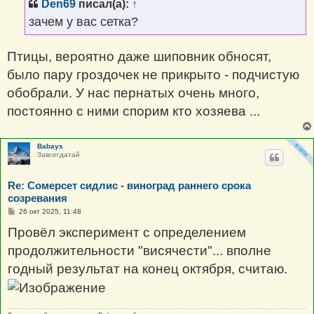
Den69
писал(а):
↑
е
н
зачем у вас сетка?
и
е
Птицы, вероятно даже шиповник обносят,
было пару гроздочек не прикрыто - подчистую
обобрали. У нас пернатых очень много,
постоянно с ними спорим кто хозяева ...
Babays
Завсегдатай
Re: Сомерсет сидлис - виноград раннего срока
созревания
С
26 окт 2025, 11:48
о
о
Провёл эксперимент с определением
б
щ
продолжительности "висячести"... вполне
е
н
годный результат на конец октября, считаю.
и
е