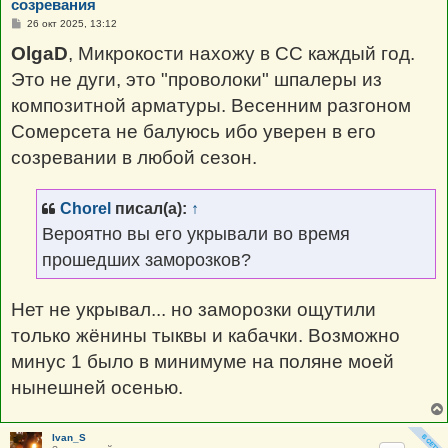
созревания
С
26 окт 2025, 13:12
о
о
OlgaD
, Микрокости нахожу в СС каждый год.
б
щ
Это не дуги, это "проволоки" шпалеры из
е
н
композитной арматуры. Весенним разгоном
и
е
Сомерсета не балуюсь ибо уверен в его
созревании в любой сезон.
Chorel
писал(а):
↑
Вероятно вы его укрывали во время
прошедших заморозков?
Нет не укрывал... но заморозки ощутили
только жёнины тыквы и кабачки. Возможно
минус 1 было в минимуме на поляне моей
нынешней осенью.
Ivan_S