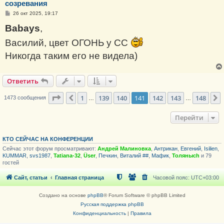
созревания
С
26 окт 2025, 19:17
о
о
Babays
,
б
щ
Василий, цвет ОГОНЬ у СС
е
н
Никогда таким его не видела)
и
е
Ответить
Страница
141
из
148
1
139
140
141
142
143
148
Пред.
1473 сообщения
…
…
Перейти
КТО СЕЙЧАС НА КОНФЕРЕНЦИИ
Сейчас этот форум просматривают:
Андрей Малиновка
,
Антрикан
,
Евгений
,
Isilien
,
KUMMAR
,
svs1987
,
Tatiana-32
,
Üser
,
Печкин
,
Виталий ##
,
Мафик
,
Толяныch
и 79
гостей
Сайт, статьи
Главная страница
Часовой пояс:
UTC+03:00
Создано на основе
phpBB
® Forum Software © phpBB Limited
Русская поддержка phpBB
Конфиденциальность
|
Правила