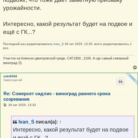
урожайности.
Интересно, какой результат будет на подвое и
ещё с ГК...?
Последний раз редактировалось
Ivan_S
26 окт 2025, 13:35, всего редактировалось 1
раз.
Участок на Клинско-дмитровской гряде, САТ1900...2100. А где самый северный
виноград 🤔
mikl6566
Завсегдатай
Re: Сомерсет сидлис - виноград раннего срока
созревания
С
26 окт 2025, 13:32
о
о
б
щ
Ivan_S
писал(а):
↑
е
н
Интересно, какой результат будет на подвое
и
е
и ещё с ГК...?