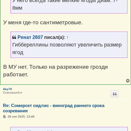
У него всегда такие мелкие ягоды диам. 7-
и
е
8мм
У меня где-то сантиметровые.
Ренат 2607
писал(а):
↑
Гиббереллины позволяют увеличить размер
ягод
В МУ нет. Только на разрежение грозди
работает.
Aky70
Освоившийся
Re: Сомерсет сидлис - виноград раннего срока
созревания
С
29 сен 2025, 13:46
о
о
б
щ