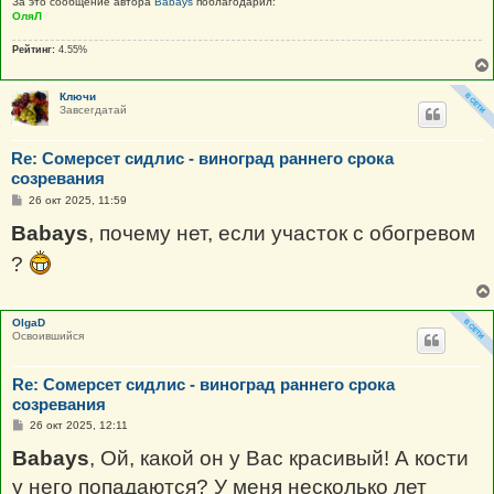
За это сообщение автора
Babays
поблагодарил:
ОляЛ
Рейтинг:
4.55%
Ключи
Завсегдатай
Re: Сомерсет сидлис - виноград раннего срока
созревания
С
26 окт 2025, 11:59
о
о
Babays
, почему нет, если участок с обогревом
б
щ
?
е
н
и
е
OlgaD
Освоившийся
Re: Сомерсет сидлис - виноград раннего срока
созревания
С
26 окт 2025, 12:11
о
о
Babays
, Ой, какой он у Вас красивый! А кости
б
щ
у него попадаются? У меня несколько лет
е