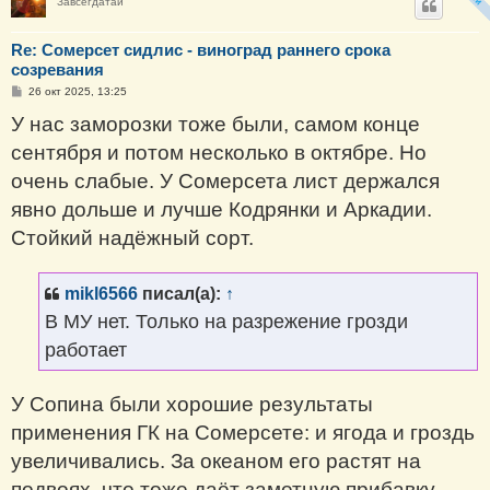
Завсегдатай
Re: Сомерсет сидлис - виноград раннего срока
созревания
С
26 окт 2025, 13:25
о
о
У нас заморозки тоже были, самом конце
б
щ
сентября и потом несколько в октябре. Но
е
н
очень слабые. У Сомерсета лист держался
и
е
явно дольше и лучше Кодрянки и Аркадии.
Стойкий надёжный сорт.
mikl6566
писал(а):
↑
В МУ нет. Только на разрежение грозди
работает
У Сопина были хорошие результаты
применения ГК на Сомерсете: и ягода и гроздь
увеличивались. За океаном его растят на
подвоях, что тоже даёт заметную прибавку