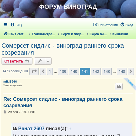
ФОРУМ ВИНОГРАД
FAQ
Регистрация
Вход
Сайт, статьи
Главная страница
Сорта и гибридные формы винограда
Сорта винограда
Кишмиши
Сомерсет сидлис - виноград раннего срока
созревания
Ответить
Страница
141
из
148
1
139
140
141
142
143
148
Пред.
1473 сообщения
…
…
mikl6566
Завсегдатай
Re: Сомерсет сидлис - виноград раннего срока
созревания
С
29 сен 2025, 11:01
о
о
б
щ
Ренат 2607
писал(а):
↑
е
н