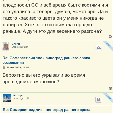
н
плодоносил СС и всё время был с костями и я
и
е
его удалила, а теперь, думаю, может зря. Да и
такого красивого цвета он у меня никогда не
набирал. Хотя я его и снимала гораздо
раньше. А дуги это для весеннего разгона?
Chorel
Освоившийся
Re: Сомерсет сидлис - виноград раннего срока
созревания
С
26 окт 2025, 13:02
о
о
Вероятно вы его укрывали во время
б
щ
прошедших заморозков?
е
н
и
е
Babays
Завсегдатай
Re: Сомерсет сидлис - виноград раннего срока