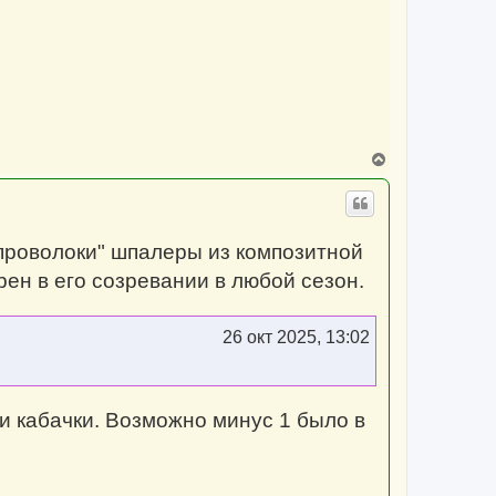
а
л
у
В
е
р
н
у
т
 "проволоки" шпалеры из композитной
ь
с
ен в его созревании в любой сезон.
я
к
н
а
26 окт 2025, 13:02
ч
а
л
у
 и кабачки. Возможно минус 1 было в