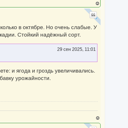
В
е
р
н
у
т
колько в октябре. Но очень слабые. У
ь
с
кадии. Стойкий надёжный сорт.
я
к
н
а
29 сен 2025, 11:01
ч
а
л
у
е: и ягода и гроздь увеличивались.
ибавку урожайности.
В
е
р