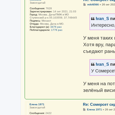
Завсегдатай
С
mikl6566
»
26 окт 202
о
Сообщения:
7628
о
Зарегистрирован:
14 окт 2021, 21:03
б
Город:
Москва. Дача/ПМЖ в МО
щ
Ступинский р-н.55.103559, 37.749445
Ivan_S
пи
е
Подпись:
Михаил
н
Откуда:
Москва, Дача в МО.
Интересно,
и
Благодарил (а):
3476 раз
е
Поблагодарили:
1776 раз
У меня таких 
Хотя вру, па
съедают ран
Ivan_S
пи
У Сомерсе
У меня на по
зелёный виси
Re: Сомерсет си
Елена 1971
Завсегдатай
С
Елена 1971
»
26 окт 
о
Сообщения:
2422