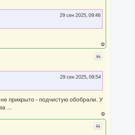
29 сен 2025, 09:46
В
е
р
н
у
т
ь
с
29 сен 2025, 09:54
я
к
н
а
ч
 не прикрыто - подчистую обобрали. У
а
л
а ...
у
В
е
р
н
у
т