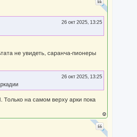
н
у
т
ь
с
26 окт 2025, 13:25
я
к
н
а
ч
а
л
ьтата не увидеть, саранча-пионеры
у
26 окт 2025, 13:25
Аркадии
 Только на самом верху арки пока
В
е
р
н
у
т