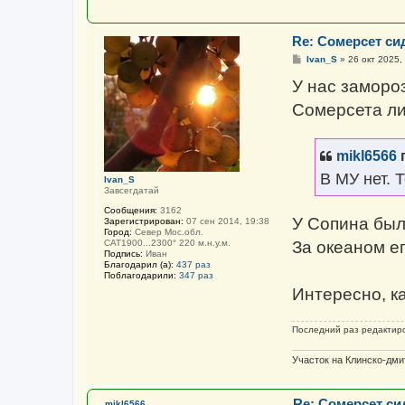
Re: Сомерсет си
С
Ivan_S
»
26 окт 2025,
о
о
У нас замороз
б
щ
Сомерсета ли
е
н
и
е
mikl6566
п
В МУ нет. 
Ivan_S
Завсегдатай
Сообщения:
3162
У Сопина был
Зарегистрирован:
07 сен 2014, 19:38
Город:
Север Мос.обл.
За океаном е
САТ1900...2300° 220 м.н.у.м.
Подпись:
Иван
Благодарил (а):
437 раз
Поблагодарили:
347 раз
Интересно, ка
Последний раз редактир
Участок на Клинско-дми
Re: Сомерсет си
mikl6566