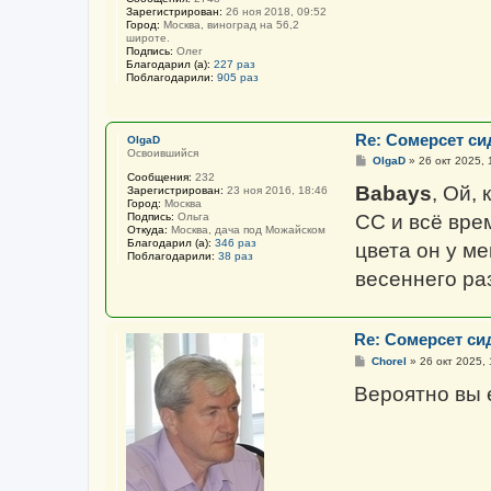
Зарегистрирован:
26 ноя 2018, 09:52
Город:
Москва, виноград на 56,2
широте.
Подпись:
Олег
Благодарил (а):
227 раз
Поблагодарили:
905 раз
Re: Сомерсет си
OlgaD
Освоившийся
С
OlgaD
»
26 окт 2025, 
о
Сообщения:
232
о
Babays
, Ой,
Зарегистрирован:
23 ноя 2016, 18:46
б
Город:
Москва
щ
Подпись:
Ольга
СС и всё врем
е
Откуда:
Москва, дача под Можайском
н
Благодарил (а):
346 раз
цвета он у ме
и
Поблагодарили:
38 раз
е
весеннего ра
Re: Сомерсет си
С
Chorel
»
26 окт 2025, 
о
о
Вероятно вы 
б
щ
е
н
и
е