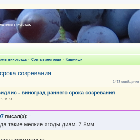
редители винограда.
ормы винограда
Сорта винограда
Кишмиши
 срока созревания
1473 сообщения
сидлис - виноград раннего срока созревания
5, 11:01
07
писал(а):
↑
гда такие мелкие ягоды диам. 7-8мм
о сантиметровые.