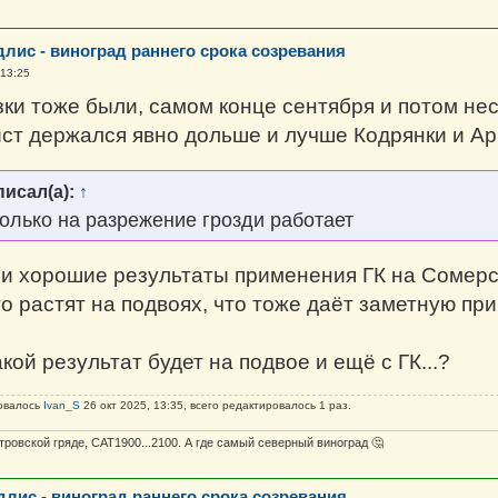
длис - виноград раннего срока созревания
 13:25
ки тоже были, самом конце сентября и потом нес
ст держался явно дольше и лучше Кодрянки и Ар
исал(а):
↑
Только на разрежение грозди работает
и хорошие результаты применения ГК на Сомерсет
го растят на подвоях, что тоже даёт заметную пр
кой результат будет на подвое и ещё с ГК...?
овалось
Ivan_S
26 окт 2025, 13:35, всего редактировалось 1 раз.
тровской гряде, САТ1900...2100. А где самый северный виноград 🤔
длис - виноград раннего срока созревания