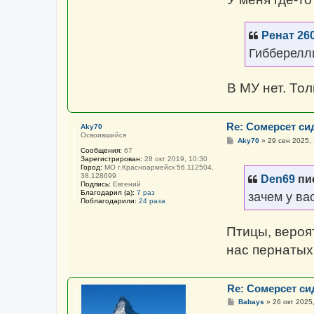
Ренат 26
Гибберелл
В МУ нет. То
Re: Сомерсет си
Aky70
Освоившийся
С
Aky70
»
29 сен 2025,
о
Сообщения:
67
о
Зарегистрирован:
28 окт 2019, 10:30
б
Город:
МО г.Красноармейск 56.112504,
щ
38.128699
Den69
пис
е
Подпись:
Евгений
н
Благодарил (а):
7 раз
зачем у ва
и
Поблагодарили:
24 раза
е
Птицы, вероя
нас пернатых 
Re: Сомерсет си
С
Babays
»
26 окт 2025
о