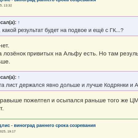
5, 13:32
сал(а):
↑
 какой результат будет на подвое и ещё с ГК...?
нет.
ра лозёнок привитых на Альфу есть. Но там резул
ьше.
сал(а):
↑
та лист держался явно дольше и лучше Кодрянки и 
травыше пожелтел и осыпался раньше того же ЦМ.
т.
длис - виноград раннего срока созревания
2025, 19:17