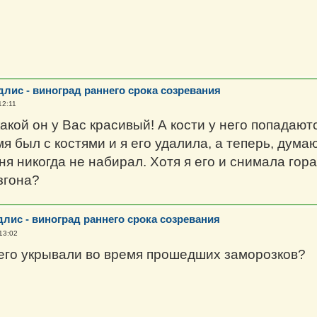
длис - виноград раннего срока созревания
12:11
 какой он у Вас красивый! А кости у него попадаю
я был с костями и я его удалила, а теперь, думаю
ня никогда не набирал. Хотя я его и снимала гор
згона?
длис - виноград раннего срока созревания
13:02
его укрывали во время прошедших заморозков?