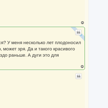
у
В
е
р
н
у
т
тся? У меня несколько лет плодоносил
ь
с
, может зря. Да и такого красивого
я
к
аздо раньше. А дуги это для
н
а
ч
а
В
л
е
у
р
н
у
т
ь
с
я
к
н
а
ч