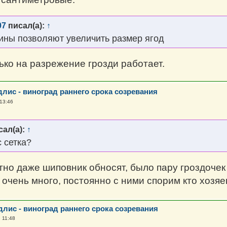
07
писал(а):
↑
ины позволяют увеличить размер ягод
лько на разрежение грозди работает.
длис - виноград раннего срока созревания
 13:46
ал(а):
↑
с сетка?
тно даже шиповник обносят, было пару гроздочек
очень много, постоянно с ними спорим кто хозяев
длис - виноград раннего срока созревания
, 11:48