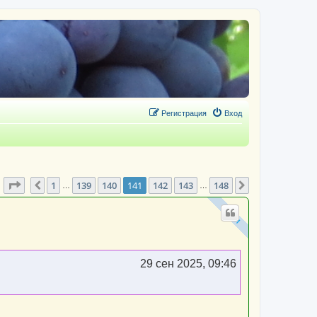
Регистрация
Вход
Страница
141
из
148
1
139
140
141
142
143
148
Пред.
След.
…
…
29 сен 2025, 09:46