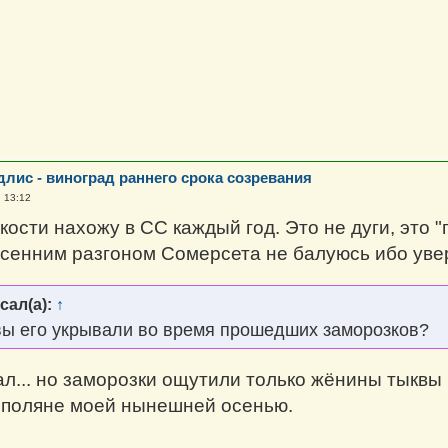
длис - виноград раннего срока созревания
, 13:12
окости нахожу в СС каждый год. Это не дуги, это
сенним разгоном Сомерсета не балуюсь ибо увер
сал(а):
↑
вы его укрывали во время прошедших заморозков?
ал... но заморозки ощутили только жёнины тыквы
 поляне моей нынешней осенью.