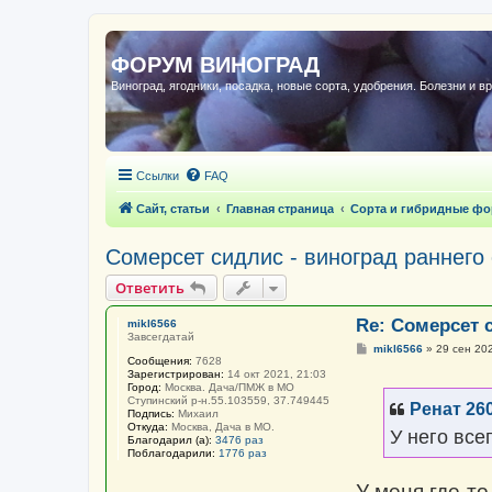
ФОРУМ ВИНОГРАД
Виноград, ягодники, посадка, новые сорта, удобрения. Болезни и в
Ссылки
FAQ
Сайт, статьи
Главная страница
Сорта и гибридные ф
Сомерсет сидлис - виноград раннего
Ответить
Re: Сомерсет 
mikl6566
Завсегдатай
С
mikl6566
»
29 сен 202
Сообщения:
7628
о
Зарегистрирован:
14 окт 2021, 21:03
о
Город:
Москва. Дача/ПМЖ в МО
б
Ступинский р-н.55.103559, 37.749445
щ
Ренат 26
Подпись:
Михаил
е
Откуда:
Москва, Дача в МО.
н
У него все
Благодарил (а):
3476 раз
и
Поблагодарили:
1776 раз
е
У меня где-т