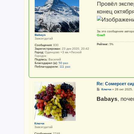
о
Провёл экспе
б
щ
конец октября
е
н
и
е
За это сообщение автор
Babays
ОляЛ
Завсегдатай
Рейтинг:
5%
Сообщения:
830
Зарегистрирован:
23 дек 2020, 20:42
Город:
Одинцово +3 км.=Лесной
Городок
Подпись:
Василий
Благодарил (а):
50 раз
Поблагодарили:
111 раз
Re: Сомерсет си
С
Ключи
»
26 окт 2025,
о
о
Babays
, поч
б
щ
е
н
и
е
Ключи
Завсегдатай
Сообщения:
2748