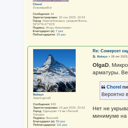
Chorel
Освоившийся
Сообщения:
44
Зарегистрирован:
30 сен 2025, 16:53
Город:
Новочебоксарск, средняя Волга,
56°07'N 47°32'E
Подпись:
Игорь Николаевич
Благодарил (а):
7 раз
Поблагодарили:
10 раз
Re: Сомерсет си
С
Babays
»
26 окт 2025
о
о
OlgaD
, Микр
б
щ
арматуры. Ве
е
н
и
е
Chorel
пи
Вероятно 
Babays
Завсегдатай
Сообщения:
830
Нет не укрыв
Зарегистрирован:
23 дек 2020, 20:42
Город:
Одинцово +3 км.=Лесной
минимуме на
Городок
Подпись:
Василий
Благодарил (а):
50 раз
Поблагодарили:
111 раз