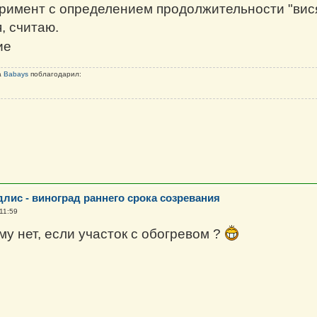
римент с определением продолжительности "висяч
, считаю.
а
Babays
поблагодарил:
длис - виноград раннего срока созревания
 11:59
ему нет, если участок с обогревом ?