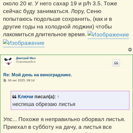
около 20 кг. У него сахар 19 и p/h 3.5. Тоже
сейчас буду заниматься. Лору, Сеню
попытаюсь подольше сохранить, (как и в
другие годы на холодной лоджии) чтобы
лакомиться длительное время.
Дмитрий Мал
Освоившийся
Re: Мой день на винограднике.
С
06 окт 2025, 09:14
о
о
б
щ
Ключи
писал(а):
↑
е
н
неспеша обрезаю листья
и
е
Упс... Похоже я неправильно оборвал листья.
Приехал в субботу на дачу, а листья все