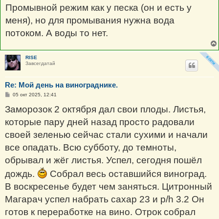
Промывной режим как у песка (он и есть у
меня), но для промывания нужна вода
потоком. А воды то нет.
RISE
Завсегдатай
Re: Мой день на винограднике.
С
05 окт 2025, 12:41
о
о
Заморозок 2 октября дал свои плоды. Листья,
б
щ
которые пару дней назад просто радовали
е
н
своей зеленью сейчас стали сухими и начали
и
е
все опадать. Всю субботу, до темноты,
обрывал и жёг листья. Успел, сегодня пошёл
дождь.
Собрал весь оставшийся виноград.
В воскресенье будет чем заняться. Цитронный
Магарач успел набрать сахар 23 и p/h 3.2 Он
готов к переработке на вино. Отрок собрал