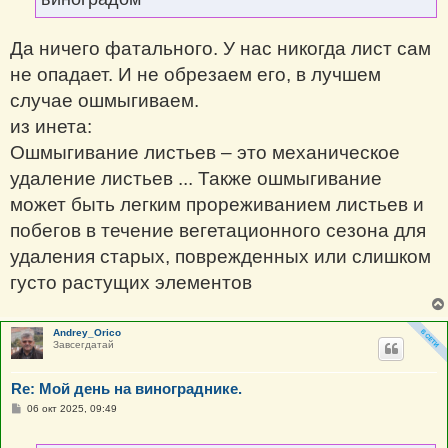
Да ничего фатального. У нас никогда лист сам
не опадает. И не обрезаем его, в лучшем
случае ошмыгиваем.
из инета:
Ошмыгивание листьев – это механическое
удаление листьев ... Также ошмыгивание
может быть легким прореживанием листьев и
побегов в течение вегетационного сезона для
удаления старых, поврежденных или слишком
густо растущих элементов
Andrey_Orico
Завсегдатай
Re: Мой день на винограднике.
С
06 окт 2025, 09:49
о
о
б