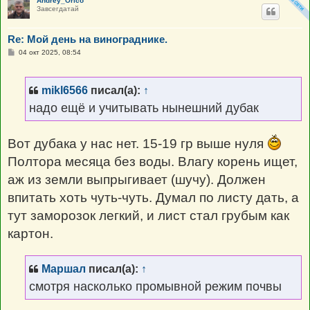
Andrey_Orico
Завсегдатай
Re: Мой день на винограднике.
С
04 окт 2025, 08:54
о
о
б
щ
mikl6566
писал(а):
↑
е
н
надо ещё и учитывать нынешний дубак
и
е
Вот дубака у нас нет. 15-19 гр выше нуля
Полтора месяца без воды. Влагу корень ищет,
аж из земли выпрыгивает (шучу). Должен
впитать хоть чуть-чуть. Думал по листу дать, а
тут заморозок легкий, и лист стал грубым как
картон.
Маршал
писал(а):
↑
смотря насколько промывной режим почвы