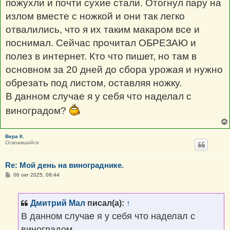
пожухли и почти сухие стали. Отогнул пару на
излом вместе с ножкой и они так легко
отвалились, что я их таким макаром все и
поснимал. Сейчас прочитал ОБРЕЗАЮ и
полез в интернет. Кто что пишет, но там в
основном за 20 дней до сбора урожая и нужно
обрезать под листом, оставляя ножку.
В данном случае я у себя что наделал с
виноградом?
Вера К.
Освоившийся
Re: Мой день на винограднике.
С
06 окт 2025, 09:44
о
о
б
щ
Дмитрий Мал
писал(а):
↑
е
н
В данном случае я у себя что наделал с
и
е
виноградом