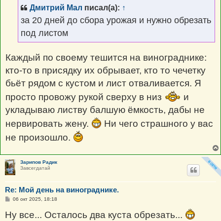
щ
Дмитрий Мал
писал(а):
↑
е
н
за 20 дней до сбора урожая и нужно обрезать
и
е
под листом
Каждый по своему тешится на винограднике:
кто-то в присядку их обрывает, кто то чечетку
бьёт рядом с кустом и лист отваливается. Я
просто провожу рукой сверху в низ
и
укладываю листву балшую ёмкость, дабы не
нервировать жену.
Ни чего страшного у вас
не произошло.
Зарипов Радик
Завсегдатай
Re: Мой день на винограднике.
С
06 окт 2025, 18:18
о
о
Ну все... Осталось два куста обрезать...
б