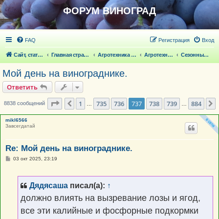
ФОРУМ ВИНОГРАД
FAQ
Регистрация
Вход
Сайт, статьи
Главная страница
Агротехника выращивания винограда
Агротехника выращивания винограда
Сезонные работы на винограде
Мой день на винограднике.
Ответить
Страница
737
из
884
1
735
736
737
738
739
884
Пред.
8838 сообщений
…
…
mikl6566
Завсегдатай
Re: Мой день на винограднике.
С
03 окт 2025, 23:19
о
о
б
щ
Дядясаша
писал(а):
↑
е
н
должно влиять на вызревание лозы и ягод,
и
е
все эти калийные и фосфорные подкормки