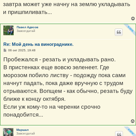
щ
завтра может уже начну на землю укладывать
е
н
и пришпиливать...
и
е
Павел Адясов
Завсегдатай
Re: Мой день на винограднике.
С
06 окт 2025, 19:48
о
о
Пробежался - резать и укладывать рано.
б
щ
В пристенках еще вовсю зеленеет. Где
е
н
морозом побило листву - подожду пока сами
и
е
начнут падать, пока даже вручную с трудом
отрываются. Вопщем - как обычно, резать буду
ближе к концу октября.
Если уж кому-то на черенки срочно
понадобится...
Маршал
Завсегдатай