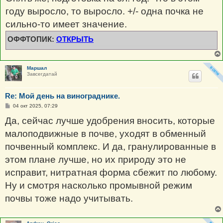
году выросло, то выросло. +/- одна почка не
сильно-то имеет значение.
ОФФТОПИК:
ОТКРЫТЬ
Маршал
Завсегдатай
Re: Мой день на винограднике.
С
04 окт 2025, 07:29
о
о
Да, сейчас лучше удобрения вносить, которые
б
щ
малоподвижные в почве, уходят в обменный
е
н
почвенный комплекс. И да, гранулированные в
и
е
этом плане лучше, но их природу это не
исправит, нитратная форма сбежит по любому.
Ну и смотря насколько промывной режим
почвы тоже надо учитывать.