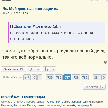
Re: Мой день на винограднике.
С
06 окт 2025, 19:58
о
о
б
щ
Дмитрий Мал
писал(а):
↑
е
н
на излом вместе с ножкой и они так легко
и
е
отвалились
значит уже образовался разделительный диск,
так что всё нормально.
Ответить
Страница
737
из
884
1
735
736
737
738
739
884
Пред.
8838 сообщений
…
…
Перейти
КТО СЕЙЧАС НА КОНФЕРЕНЦИИ
Сейчас этот форум просматривают:
Алекс_Бел
,
Camel
,
fazbadan
,
tomski
,
Пузенко
Наталья
,
Фартовый
,
Валек
,
Виктор Викторович
,
Виталий ##
,
владимир60
,