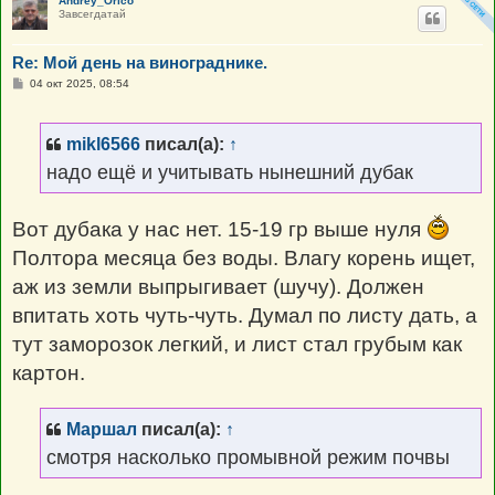
Andrey_Orico
Завсегдатай
Re: Мой день на винограднике.
С
04 окт 2025, 08:54
о
о
б
щ
mikl6566
писал(а):
↑
е
н
надо ещё и учитывать нынешний дубак
и
е
Вот дубака у нас нет. 15-19 гр выше нуля
Полтора месяца без воды. Влагу корень ищет,
аж из земли выпрыгивает (шучу). Должен
впитать хоть чуть-чуть. Думал по листу дать, а
тут заморозок легкий, и лист стал грубым как
картон.
Маршал
писал(а):
↑
смотря насколько промывной режим почвы