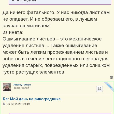
Да ничего фатального. У нас никогда лист сам
не опадает. И не обрезаем его, в лучшем
случае ошмыгиваем.
из инета:
Ошмыгивание листьев – это механическое
удаление листьев ... Также ошмыгивание
может быть легким прореживанием листьев и
побегов в течение вегетационного сезона для
удаления старых, поврежденных или слишком
густо растущих элементов
Andrey_Orico
Завсегдатай
Re: Мой день на винограднике.
С
06 окт 2025, 09:49
о
о
б