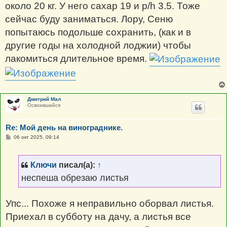
около 20 кг. У него сахар 19 и p/h 3.5. Тоже
сейчас буду заниматься. Лору, Сеню
попытаюсь подольше сохранить, (как и в
другие годы на холодной лоджии) чтобы
лакомиться длительное время.
Дмитрий Мал
Освоившийся
Re: Мой день на винограднике.
С
06 окт 2025, 09:14
о
о
б
щ
Ключи
писал(а):
↑
е
н
неспеша обрезаю листья
и
е
Упс... Похоже я неправильно оборвал листья.
Приехал в субботу на дачу, а листья все