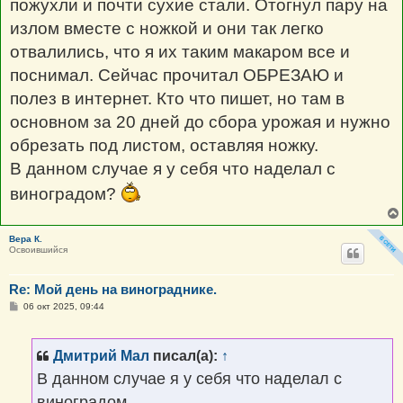
пожухли и почти сухие стали. Отогнул пару на
излом вместе с ножкой и они так легко
отвалились, что я их таким макаром все и
поснимал. Сейчас прочитал ОБРЕЗАЮ и
полез в интернет. Кто что пишет, но там в
основном за 20 дней до сбора урожая и нужно
обрезать под листом, оставляя ножку.
В данном случае я у себя что наделал с
виноградом?
Вера К.
Освоившийся
Re: Мой день на винограднике.
С
06 окт 2025, 09:44
о
о
б
щ
Дмитрий Мал
писал(а):
↑
е
н
В данном случае я у себя что наделал с
и
е
виноградом