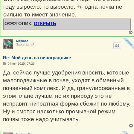
году выросло, то выросло. +/- одна почка не
сильно-то имеет значение.
ОФФТОПИК:
ОТКРЫТЬ
Маршал
Завсегдатай
Re: Мой день на винограднике.
С
04 окт 2025, 07:29
о
о
Да, сейчас лучше удобрения вносить, которые
б
щ
малоподвижные в почве, уходят в обменный
е
н
почвенный комплекс. И да, гранулированные в
и
е
этом плане лучше, но их природу это не
исправит, нитратная форма сбежит по любому.
Ну и смотря насколько промывной режим
почвы тоже надо учитывать.