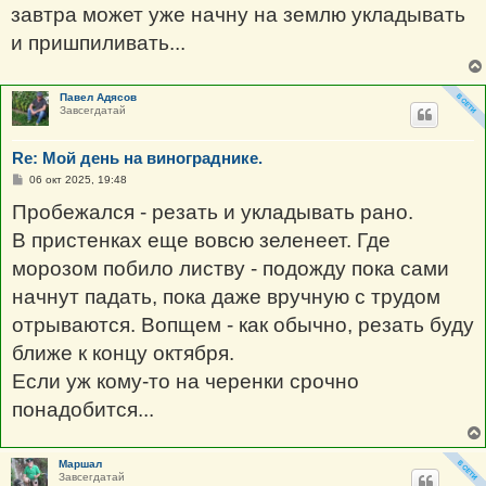
щ
завтра может уже начну на землю укладывать
е
н
и пришпиливать...
и
е
Павел Адясов
Завсегдатай
Re: Мой день на винограднике.
С
06 окт 2025, 19:48
о
о
Пробежался - резать и укладывать рано.
б
щ
В пристенках еще вовсю зеленеет. Где
е
н
морозом побило листву - подожду пока сами
и
е
начнут падать, пока даже вручную с трудом
отрываются. Вопщем - как обычно, резать буду
ближе к концу октября.
Если уж кому-то на черенки срочно
понадобится...
Маршал
Завсегдатай