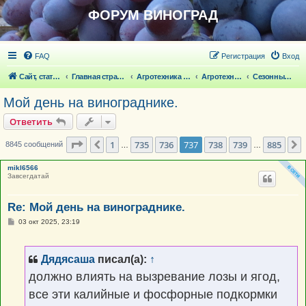
ФОРУМ ВИНОГРАД
FAQ
Регистрация
Вход
Сайт, статьи
Главная страница
Агротехника выращивания винограда
Агротехника выращивания винограда
Сезонные работы на винограде
Мой день на винограднике.
Ответить
Страница
737
из
885
1
735
736
737
738
739
885
Пред.
8845 сообщений
…
…
mikl6566
Завсегдатай
Re: Мой день на винограднике.
С
03 окт 2025, 23:19
о
о
б
щ
Дядясаша
писал(а):
↑
е
н
должно влиять на вызревание лозы и ягод,
и
е
все эти калийные и фосфорные подкормки