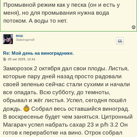
Промывной режим как у песка (он и есть у
меня), но для промывания нужна вода
потоком. А воды то нет.
RISE
Завсегдатай
Re: Мой день на винограднике.
С
05 окт 2025, 12:41
о
о
Заморозок 2 октября дал свои плоды. Листья,
б
щ
которые пару дней назад просто радовали
е
н
своей зеленью сейчас стали сухими и начали
и
е
все опадать. Всю субботу, до темноты,
обрывал и жёг листья. Успел, сегодня пошёл
дождь.
Собрал весь оставшийся виноград.
В воскресенье будет чем заняться. Цитронный
Магарач успел набрать сахар 23 и p/h 3.2 Он
готов к переработке на вино. Отрок собрал