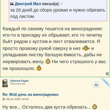
щ
Дмитрий Мал
писал(а):
↑
е
н
за 20 дней до сбора урожая и нужно обрезать
и
е
под листом
Каждый по своему тешится на винограднике:
кто-то в присядку их обрывает, кто то чечетку
бьёт рядом с кустом и лист отваливается. Я
просто провожу рукой сверху в низ
и
укладываю листву балшую ёмкость, дабы не
нервировать жену.
Ни чего страшного у вас
не произошло.
Зарипов Радик
Завсегдатай
Re: Мой день на винограднике.
С
06 окт 2025, 18:18
о
о
Ну все... Осталось два куста обрезать...
б