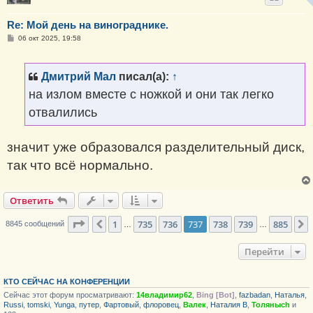
Re: Мой день на винограднике.
С
06 окт 2025, 19:58
о
о
б
щ
Дмитрий Мал
писал(а):
↑
е
н
на излом вместе с ножкой и они так легко
и
е
отвалились
значит уже образовался разделительный диск,
так что всё нормально.
Ответить
Страница
737
из
885
1
735
736
737
738
739
885
Пред.
8845 сообщений
…
…
Перейти
КТО СЕЙЧАС НА КОНФЕРЕНЦИИ
Сейчас этот форум просматривают:
14владимир62
,
Bing [Bot]
,
fazbadan
,
Haталья
,
Russi
,
tomski
,
Yunga
,
путер
,
Фартовый
,
флоровец
,
Валек
,
Наталия В
,
Толяныch
и