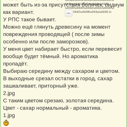
н
может быть из-за присутствия болячек, оидиум
043b\u044c\u043d\u044b\u0439 -
и
\u0430\u0440\u043e\u043c\u0430\u
е
как вариант.
0442\u0438\u043a\u0430.\n
У РПС такое бывает.
Можно ещё глянуть древесину на момент
повреждения проводящей ( после зимы
особенно или после заморозков).
У меня цвет набирает быстро, если перевесит
вообще будет тёмный. Но ароматика
пропадёт.
Выбираю середину между сахаром и цветом.
В выходные срезал остатки в город, сахар
зашкаливает, приторный уже.
2.jpg
С таким цветом срезаю, золотая середина.
Цвет - сахар нормальный - ароматика.
1.jpg