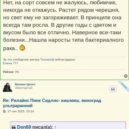
Нет, на сорт совсем не жалуюсь, любимчик,
никогда не откажусь. Растет рядом черешня,
но свет ему не загораживает. В принципе она
всегда там росла. В другие годы с цветом и
вкусом было все отлично. Наверное все-таки
болезни...Нашла наросты типа бактериалного
рака..
За это сообщение автора
ТатьянаШ
поблагодарил:
Елена 777
Рейтинг:
5%
Крошка Цахес
Завсегдатай
Re: Рилайнс Пинк Сидлис- кишмиш, виноград
ультраранний
С
17 сен 2025, 10:14
о
о
б
щ
Den69
писал(а):
↑
е