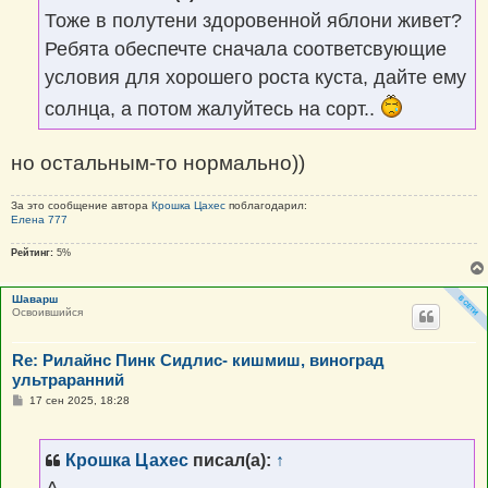
н
Тоже в полутени здоровенной яблони живет?
и
е
Ребята обеспечте сначала соответсвующие
условия для хорошего роста куста, дайте ему
солнца, а потом жалуйтесь на сорт..
но остальным-то нормально))
За это сообщение автора
Крошка Цахес
поблагодарил:
Елена 777
Рейтинг:
5%
Шаварш
Освоившийся
Re: Рилайнс Пинк Сидлис- кишмиш, виноград
ультраранний
С
17 сен 2025, 18:28
о
о
б
щ
Крошка Цахес
писал(а):
↑
е
н