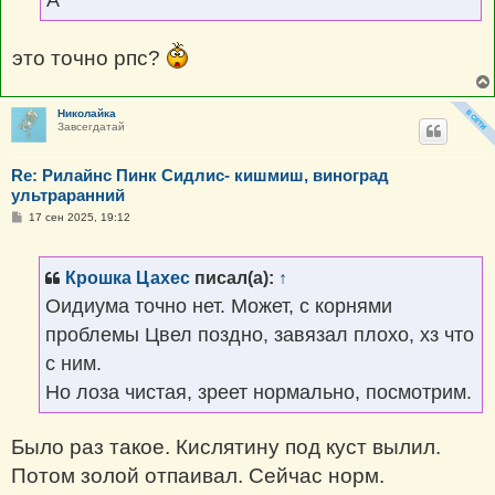
А
и
е
это точно рпс?
Николайка
Завсегдатай
Re: Рилайнс Пинк Сидлис- кишмиш, виноград
ультраранний
С
17 сен 2025, 19:12
о
о
б
щ
Крошка Цахес
писал(а):
↑
е
н
Оидиума точно нет. Может, с корнями
и
е
проблемы Цвел поздно, завязал плохо, хз что
с ним.
Но лоза чистая, зреет нормально, посмотрим.
Было раз такое. Кислятину под куст вылил.
Потом золой отпаивал. Сейчас норм.