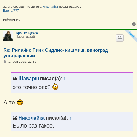
За это сообщение автора
Николайка
поблагодарил:
Елена 777
Рейтинг:
5%
Крошка Цахес
Завсегдатай
Re: Рилайнс Пинк Сидлис- кишмиш, виноград
ультраранний
С
17 сен 2025, 22:36
о
о
б
щ
Шаварш
писал(а):
↑
е
н
это точно рпс?
и
е
А то
Николайка
писал(а):
↑
Было раз такое.