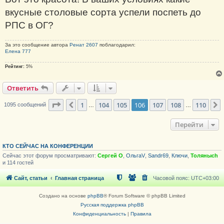
б
щ
вкусные столовые сорта успели поспеть до
е
н
РПС в ОГ?
и
е
За это сообщение автора
Ренат 2607
поблагодарил:
Елена 777
Рейтинг:
5%
Ответить
Страница
106
из
110
1
104
105
106
107
108
110
Пред.
1095 сообщений
…
…
Перейти
КТО СЕЙЧАС НА КОНФЕРЕНЦИИ
Сейчас этот форум просматривают:
Сергей О
,
ОльгаV
,
Sandr69
,
Ключи
,
Толяныch
и 114 гостей
Сайт, статьи
Главная страница
Часовой пояс:
UTC+03:00
Создано на основе
phpBB
® Forum Software © phpBB Limited
Русская поддержка phpBB
Конфиденциальность
|
Правила