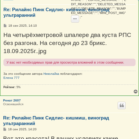
DIT_REASON":"","DELETED_MESSA
Re: Рилайнс Пинк Сидлис- кишмиш, виноград
GE":"","DELETE_REASON":"","BUMP
ED_MESSAGE":"","MINI_POST_IMG"
ультраранний
:"
С
18 сен 2025, 14:10
о
о
На четырёхметровой шпалере два куста РПС
б
щ
без разгона. На сегодня до 23 брикс.
е
н
18.09.2025г..jpg
и
е
У вас нет необходимых прав для просмотра вложений в этом сообщении.
За это сообщение автора
Николайка
поблагодарил:
Елена 777
Рейтинг:
5%
Ренат 2607
Освоившийся
Re: Рилайнс Пинк Сидлис- кишмиш, виноград
ультраранний
С
18 сен 2025, 14:20
о
о
Вот это красота! В ваших условиях какие