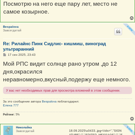
Посмотрю на него еще пару лет, место не
самое козырное.
Bespalova
Завсегдатай
Re: Рилайнс Пинк Сидлис- кишмиш, виноград
ультраранний
С
17 сен 2025, 23:43
о
о
Мой РПС видит солнце рано утром ,до 12
б
щ
дня,окрасился
е
н
неравномерно,вкусный,подержу еще немного.
и
е
У вас нет необходимых прав для просмотра вложений в этом сообщении.
За это сообщение автора
Bespalova
поблагодарил:
Елена 777
Рейтинг:
5%
Николайка
18.09.2025\u0433..jpg
<\/div>","SIGN
Завсегдатай
ATURE":"","EDITED_MESSAGE":"","E