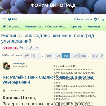
ФОРУМ ВИНОГРАД
FAQ
Регистрация
Вход
Сайт, статьи
Главная страница
Сорта и гибридные формы винограда
Сорта винограда
Кишмиши
Рилайнс Пинк Сидлис- кишмиш, виноград
ультраранний
Ответить
Страница
106
из
110
1
104
105
106
107
108
110
Пред.
1095 сообщений
…
…
Александр
2.jpg
<\/div>\n\u0421
Завсегдатай
\u0442\u0430\u043a\u0438\u043c
\u0446\u0432\u0435\u0442\u043e\u
043c
Re: Рилайнс Пинк Сидлис- кишмиш, виноград
\u0441\u0440\u0435\u0437\u0430\u
ультраранний
044e,
\u0437\u043e\u043b\u043e\u0442\u
0430\u044f
С
16 сен 2025, 16:36
\u0441\u0435\u0440\u0435\u0434\u
о
0438\u043d\u0430.
\n\u0426\u0432\u
о
Крошка Цахес
,
б
0435\u0442 -
щ
\u0441\u0430\u0445\u0430\u0440
Задержка с цветом, при хорошем сахаре
е
\u043d\u043e\u0440\u043c\u0430\u