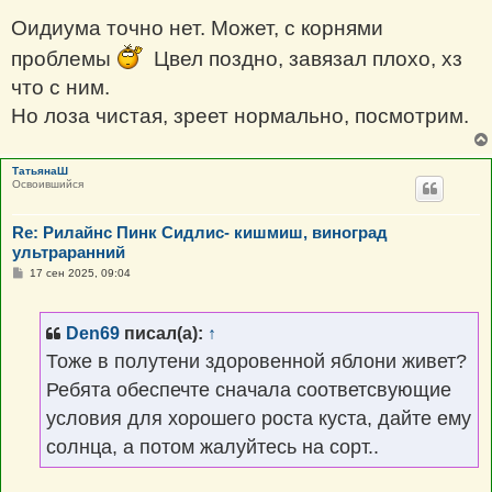
Оидиума точно нет. Может, с корнями
проблемы
Цвел поздно, завязал плохо, хз
что с ним.
Но лоза чистая, зреет нормально, посмотрим.
ТатьянаШ
Освоившийся
Re: Рилайнс Пинк Сидлис- кишмиш, виноград
ультраранний
С
17 сен 2025, 09:04
о
о
б
щ
Den69
писал(а):
↑
е
н
Тоже в полутени здоровенной яблони живет?
и
е
Ребята обеспечте сначала соответсвующие
условия для хорошего роста куста, дайте ему
солнца, а потом жалуйтесь на сорт..