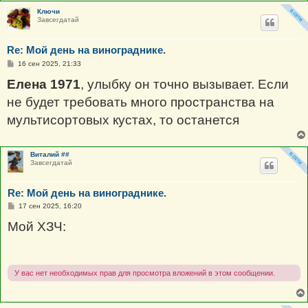
Ключи
Завсегдатай
Re: Мой день на винограднике.
С
16 сен 2025, 21:33
о
о
Елена 1971
, улыбку он точно вызывает. Если
б
щ
не будет требовать много пространства на
е
н
мультисортовых кустах, то останется
и
е
Виталий ##
Завсегдатай
Re: Мой день на винограднике.
С
17 сен 2025, 16:20
о
о
Мой ХЗЧ:
б
щ
е
н
и
е
У вас нет необходимых прав для просмотра вложений в этом сообщении.