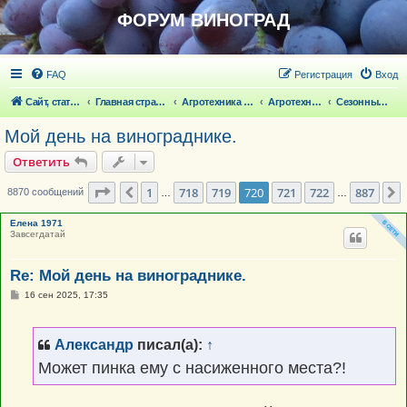
ФОРУМ ВИНОГРАД
FAQ
Регистрация
Вход
Сайт, статьи
Главная страница
Агротехника выращивания винограда
Агротехника выращивания винограда
Сезонные работы на винограде
Мой день на винограднике.
Ответить
Страница
720
из
887
1
718
719
720
721
722
887
Пред.
8870 сообщений
…
…
Елена 1971
Завсегдатай
Re: Мой день на винограднике.
С
16 сен 2025, 17:35
о
о
б
щ
Александр
писал(а):
↑
е
н
Может пинка ему с насиженного места?!
и
е