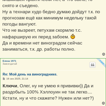
снято и съедено.
Ну а технари худо бедно думаю дойдут т.к. по
прогнозам ещё как минимум недельку такой
погоды вангуют.
Что не вызреет, петухам скормлю т.с.
нафарширую их перед забоем.
Да и времени нет виноградом сейчас
заниматься, т.к. др. работы полно.
Елена 1971
Завсегдатай
Re: Мой день на винограднике.
С
16 сен 2025, 21:14
о
о
Ключи
, Олег, ну не умею я прививки)) Да и
б
щ
раздобыть 100% Хэллоуин не так легко....
е
н
Кстати, ну и что скажете? Нужен или нет?)
и
е