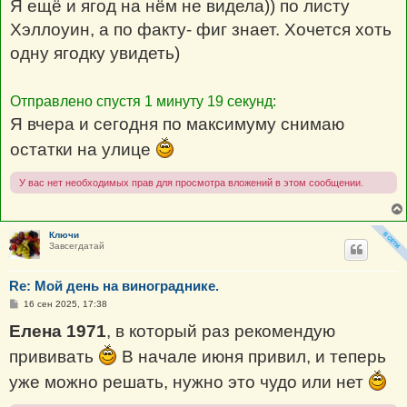
Я ещё и ягод на нём не видела)) по листу
Хэллоуин, а по факту- фиг знает. Хочется хоть
одну ягодку увидеть)
Отправлено спустя 1 минуту 19 секунд:
Я вчера и сегодня по максимуму снимаю
остатки на улице
У вас нет необходимых прав для просмотра вложений в этом сообщении.
Ключи
Завсегдатай
Re: Мой день на винограднике.
С
16 сен 2025, 17:38
о
о
Елена 1971
, в который раз рекомендую
б
щ
прививать
В начале июня привил, и теперь
е
н
уже можно решать, нужно это чудо или нет
и
е