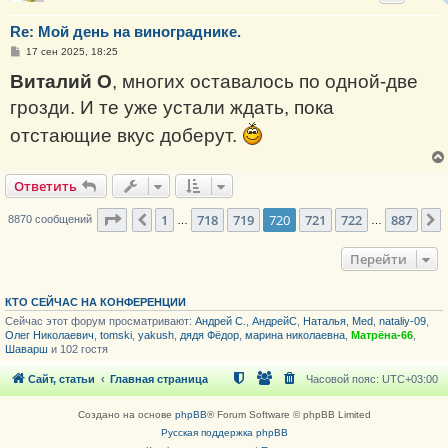
Re: Мой день на винограднике.
С
17 сен 2025, 18:25
о
о
Виталий О
, многих оставалось по одной-две
б
щ
грозди. И те уже устали ждать, пока
е
н
отстающие вкус доберут.
и
е
Ответить
Страница
720
из
887
1
718
719
720
721
722
887
Пред.
8870 сообщений
…
…
Перейти
КТО СЕЙЧАС НА КОНФЕРЕНЦИИ
Сейчас этот форум просматривают:
Андрей С.
,
АндрейС
,
Haталья
,
Med
,
nataliy-09
,
Олег Николаевич
,
tomski
,
yakush
,
дядя Фёдор
,
марина николаевна
,
Матрёна-66
,
Шаварш
и 102 гостя
Сайт, статьи
Главная страница
Часовой пояс:
UTC+03:00
Создано на основе
phpBB
® Forum Software © phpBB Limited
Русская поддержка phpBB