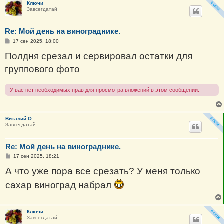
Ключи
Завсегдатай
Re: Мой день на винограднике.
С
17 сен 2025, 18:00
о
о
Полдня срезал и сервировал остатки для
б
щ
группового фото
е
н
и
е
У вас нет необходимых прав для просмотра вложений в этом сообщении.
Виталий О
Завсегдатай
Re: Мой день на винограднике.
С
17 сен 2025, 18:21
о
о
А что уже пора все срезать? У меня только
б
щ
сахар виноград набрал
е
н
и
е
Ключи
Завсегдатай