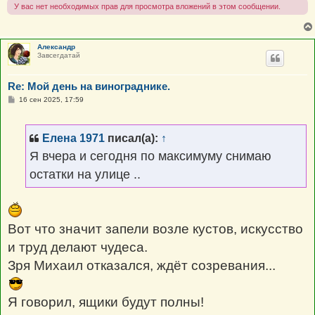
У вас нет необходимых прав для просмотра вложений в этом сообщении.
Александр
Завсегдатай
Re: Мой день на винограднике.
С
16 сен 2025, 17:59
о
о
б
щ
Елена 1971
писал(а):
↑
е
н
Я вчера и сегодня по максимуму снимаю
и
е
остатки на улице ..
Вот что значит запели возле кустов, искусство
и труд делают чудеса.
Зря Михаил отказался, ждёт созревания...
Я говорил, ящики будут полны!