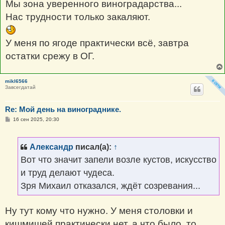
Мы зона уверенного виноградарства...
Нас трудности только закаляют.
У меня по ягоде практически всё, завтра
остатки срежу в ОГ.
mikl6566
Завсегдатай
Re: Мой день на винограднике.
С
16 сен 2025, 20:30
о
о
б
щ
Александр
писал(а):
↑
е
н
Вот что значит запели возле кустов, искусство
и
е
и труд делают чудеса.
Зря Михаил отказался, ждёт созревания...
Ну тут кому что нужно. У меня столовки и
кишмишей практически нет, а что было, то