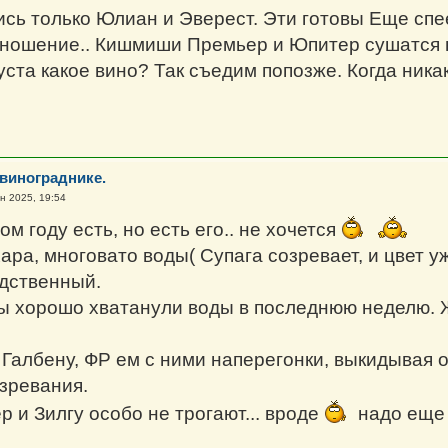
ись только Юлиан и Эверест. Эти готовы Еще сп
ношение.. Кишмиши Премьер и Юпитер сушатся н
уста какое вино? Так съедим попозже. Когда никак
 винограднике.
н 2025, 19:54
ом году есть, но есть его.. не хочется
ра, многовато воды( Супага созревает, и цвет уж
едственный.
ты хорошо хватанули воды в последнюю неделю. 
Галбену, ФР ем с ними наперегонки, выкидывая ос
зревания.
 и Зилгу особо не трогают... вроде
надо еще 