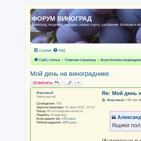
ФОРУМ ВИНОГРАД
Виноград, ягодники, посадка, новые сорта, удобрения. Болезни и в
Ссылки
FAQ
Сайт, статьи
Главная страница
Агротехника выращив
Мой день на винограднике.
Ответить
Re: Мой день 
Фартовый
Завсегдатай
С
Фартовый
»
05 сен 2
Сообщения:
795
о
Зарегистрирован:
02 фев 2025, 15:52
о
Город:
Волгоградская область.
б
Подпись:
Владимир
щ
Алексан
Благодарил (а):
153 раза
е
Поблагодарили:
293 раза
н
Ящики пол
и
е
Интересно в 