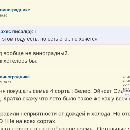
 винограднике.
20:36
Цахес
писал(а):
↑
этом году есть, но есть его.. не хочется
од вообще не виноградный.
ак хотелось бы.
 винограднике.
\u04
\u04
5, 20:52
v>",
MESS
я покушать семье 4 сорта : Велес, Эйнсет Сидлис
. Кратко скажу что лето было такое же как у всех
равили неприятности от дождей и холода. Но отс
О ! Не на всех сортах.
ага созрела в своё обычное время . Остальные ч