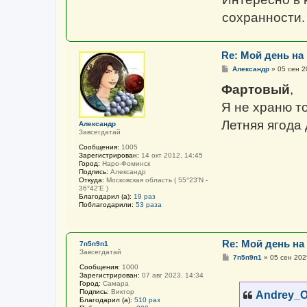
сохранности.
Re: Мой день на
С
Александр
»
05 сен 2
о
о
Фартовый
,
б
щ
Я не храню то
е
н
Летняя ягода 
Александр
и
Завсегдатай
е
Сообщения:
1005
Зарегистрирован:
14 окт 2012, 14:45
Город:
Наро-Фоминск
Подпись:
Александр
Откуда:
Московская область ( 55°23'N -
36°42'E )
Благодарил (а):
19 раз
Поблагодарили:
53 раза
Re: Мой день на
7п5п9п1
Завсегдатай
С
7п5п9п1
»
05 сен 202
о
Сообщения:
1000
о
Зарегистрирован:
07 авг 2023, 14:34
б
Город:
Самара
щ
Подпись:
Виктор
Andrey_O
е
Благодарил (а):
510 раз
н