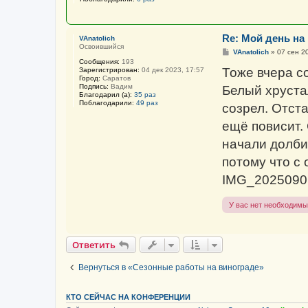
Re: Мой день на
VAnatolich
Освоившийся
С
VAnatolich
»
07 сен 2
о
Сообщения:
193
о
Тоже вчера со
Зарегистрирован:
04 дек 2023, 17:57
б
Город:
Саратов
щ
Подпись:
Вадим
Белый хруста
е
Благодарил (а):
35 раз
н
Поблагодарили:
49 раз
созрел. Отст
и
е
ещё повисит.
начали долби
потому что с 
IMG_2025090
У вас нет необходимы
Ответить
Вернуться в «Сезонные работы на винограде»
КТО СЕЙЧАС НА КОНФЕРЕНЦИИ