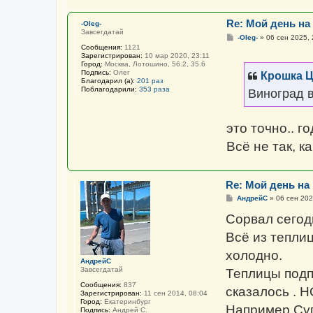
я
С
Re: Мой день на
-Oleg-
л
Завсегдатай
а
С
-Oleg-
»
06 сен 2025, 
д
о
Сообщения:
1121
к
о
Зарегистрирован:
10 мар 2020, 23:11
а
б
Город:
Москва, Лотошино, 56.2, 35.6
я
щ
Подпись:
Олег
Крошка 
е
Благодарил (а):
201 раз
н
Поблагодарили:
353 раза
Виноград в 
и
е
это точно.. г
Всё не так, к
Re: Мой день на
С
АндрейС
»
06 сен 202
о
о
Сорвал сегодн
б
щ
Всё из теплиц
е
н
холодно.
и
АндрейС
е
Завсегдатай
Теплицы подп
Сообщения:
837
сказалось . Н
Зарегистрирован:
11 сен 2014, 08:04
Город:
Екатеринбург
Например Суп
Подпись:
Андрей С.