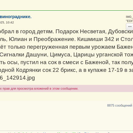
 винограднике.
IMG_
"EDI
025, 10:42
брал в город детям. Подарок Несветая, Дубовски
ль, Юлиан и Преображение. Кишмиши 342 и Столе
аёт только перегруженная первым урожаем Бажен
 Сигналки Дашуни, Цимуса, Царицы урганской тож
ть осы, пустил на сок в смеси с Баженой, так по
одной Кодрянки сок 22 брикс, а в купаже 17-19 в 
6_142914.jpg
х прав для просмотра вложений в этом сообщении.
8875 сообщений