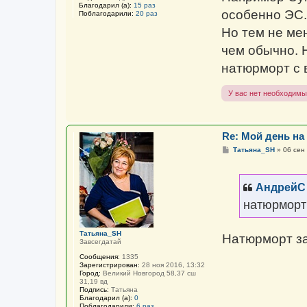
Благодарил (а):
15 раз
особенно ЭС.
Поблагодарили:
20 раз
Но тем не ме
чем обычно. 
натюрморт с 
У вас нет необходимы
Re: Мой день на
С
Татьяна_SH
»
06 сен
о
о
б
щ
АндрейС
е
н
натюрморт
и
е
Татьяна_SH
Натюрморт з
Завсегдатай
Сообщения:
1335
Зарегистрирован:
28 ноя 2016, 13:32
Город:
Великий Новгород 58,37 сш
31,19 вд
Подпись:
Татьяна
Благодарил (а):
0
Поблагодарили:
6 раз