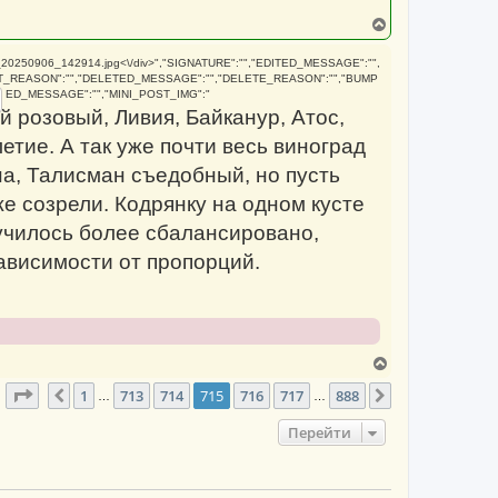
В
е
р
20250906_142914.jpg
<\/div>","SIGNATURE":"","EDITED_MESSAGE":"",
н
T_REASON":"","DELETED_MESSAGE":"","DELETE_REASON":"","BUMP
у
ED_MESSAGE":"","MINI_POST_IMG":"
т
й розовый, Ливия, Байканур, Атос,
ь
с
тие. А так уже почти весь виноград
я
к
а, Талисман съедобный, но пусть
н
а
е созрели. Кодрянку на одном кусте
ч
а
лучилось более сбалансировано,
л
у
зависимости от пропорций.
В
е
Страница
715
из
888
1
713
714
715
716
717
888
р
Пред.
След.
…
…
н
у
Перейти
т
ь
с
я