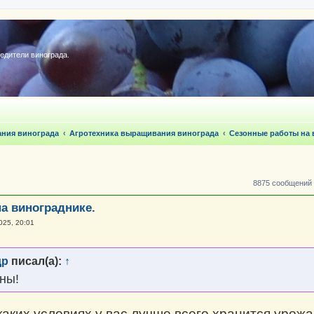
редители винограда.
ания винограда
Агротехника выращивания винограда
Сезонные работы на 
8875 сообщений
на винограднике.
025, 20:01
др
писал(а):
↑
ны!
каких условиях у вас лучше всего хранится урож