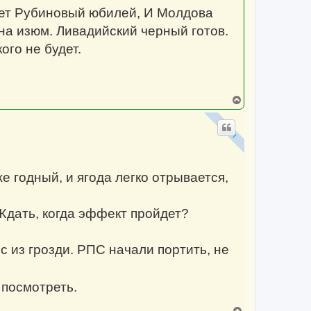
т
еет Рубиновый юбилей, И Молдова
ь
с
а изюм. Ливадийский черный готов.
я
к
ого не будет.
н
а
ч
а
л
В
у
е
р
н
у
т
ь
с
е годный, и ягода легко отрывается,
я
к
н
а
Ждать, когда эффект пройдет?
ч
а
л
у
 из грозди. РПС начали портить, не
посмотреть.
В