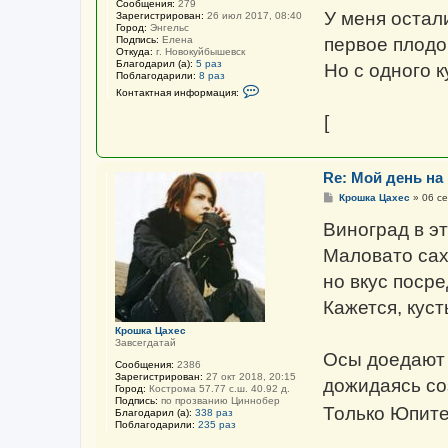
Сообщения:
279
о
У меня остал
Зарегистрирован:
26 июл 2017, 08:40
б
Город:
Энгельс
щ
Подпись:
Елена
первое плодо
е
Откуда:
г. Новокуйбышевск
н
Благодарил (а):
5 раз
Но с одного к
и
Поблагодарили:
8 раз
е
К
Контактная информация:
о
н
[
т
а
к
т
н
Re: Мой день на
а
я
С
Крошка Цахес
»
06 се
и
о
н
о
Виноград в эт
ф
б
о
щ
Маловато саха
р
е
м
н
но вкус поср
а
и
ц
е
и
Кажется, кус
я
п
Крошка Цахес
о
Завсегдатай
л
Осы доедают 
ь
Сообщения:
2386
з
Зарегистрирован:
27 окт 2018, 20:15
дожидаясь со
о
Город:
Кострома 57.77 с.ш. 40.92 д.
в
Подпись:
по прозванию Циннобер
Только Юпитер
а
Благодарил (а):
338 раз
т
Поблагодарили:
235 раз
е
л