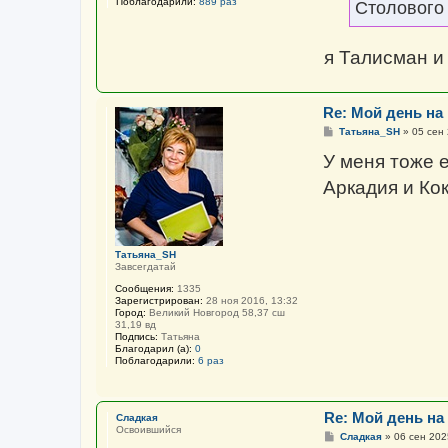
Поблагодарили:
889 раз
Столового 
и
е
я Талисман и
Re: Мой день на
С
Татьяна_SH
»
05 сен 
о
о
У меня тоже е
б
щ
Аркадия и Ко
е
н
и
е
Татьяна_SH
Завсегдатай
Сообщения:
1335
Зарегистрирован:
28 ноя 2016, 13:32
Город:
Великий Новгород 58,37 сш
31,19 вд
Подпись:
Татьяна
Благодарил (а):
0
Поблагодарили:
6 раз
Re: Мой день на
Сладкая
Освоившийся
С
Сладкая
»
06 сен 202
о