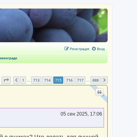
Регистрация
Вход
винограде
Страница
715
из
888
1
713
714
715
716
717
888
Пред.
След.
…
…
05 сен 2025, 17:06
ай в ящиках? Что делать для лучшей