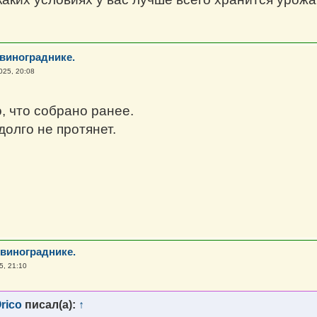
 винограднике.
025, 20:08
, что собрано ранее.
долго не протянет.
 винограднике.
5, 21:10
rico
писал(а):
↑