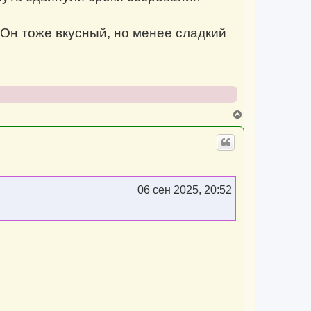
 Он тоже вкусный, но менее сладкий
В
е
р
н
у
т
ь
с
06 сен 2025, 20:52
я
к
н
а
ч
а
л
у