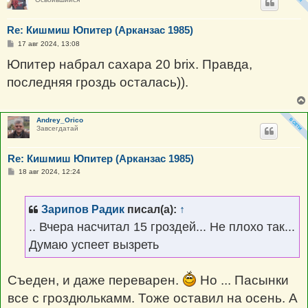
Re: Кишмиш Юпитер (Арканзас 1985)
С
17 авг 2024, 13:08
о
о
Юпитер набрал сахара 20 brix. Правда,
б
щ
последняя гроздь осталась)).
е
н
и
е
Andrey_Orico
Завсегдатай
Re: Кишмиш Юпитер (Арканзас 1985)
С
18 авг 2024, 12:24
о
о
б
щ
Зарипов Радик
писал(а):
↑
е
н
.. Вчера насчитал 15 гроздей... Не плохо так...
и
е
Думаю успеет вызреть
Съеден, и даже переварен.
Но ... Пасынки
все с гроздюлькамм. Тоже оставил на осень. А