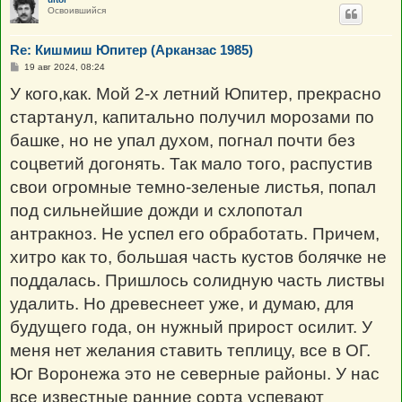
Освоившийся
Re: Кишмиш Юпитер (Арканзас 1985)
С
19 авг 2024, 08:24
о
о
У кого,как. Мой 2-х летний Юпитер, прекрасно
б
щ
стартанул, капитально получил морозами по
е
н
башке, но не упал духом, погнал почти без
и
е
соцветий догонять. Так мало того, распустив
свои огромные темно-зеленые листья, попал
под сильнейшие дожди и схлопотал
антракноз. Не успел его обработать. Причем,
хитро как то, большая часть кустов болячке не
поддалась. Пришлось солидную часть листвы
удалить. Но древеснеет уже, и думаю, для
будущего года, он нужный прирост осилит. У
меня нет желания ставить теплицу, все в ОГ.
Юг Воронежа это не северные районы. У нас
все известные ранние сорта успевают