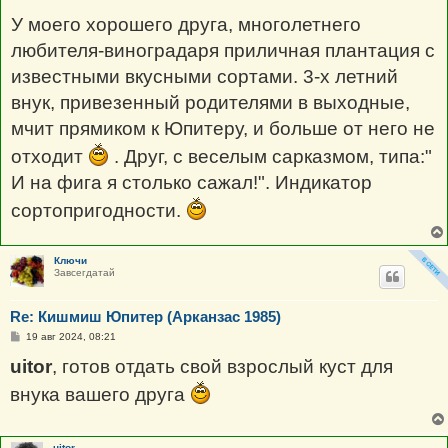
о
о
У моего хорошего друга, многолетнего
б
щ
любителя-виноградаря приличная плантация с
е
н
известными вкусными сортами. 3-х летний
и
е
внук, привезенный родителями в выходные,
мчит прямиком к Юпитеру, и больше от него не
отходит
. Друг, с веселым сарказмом, типа:"
И на фига я столько сажал!". Индикатор
сортопригодности.
Ключи
Завсегдатай
Re: Кишмиш Юпитер (Арканзас 1985)
С
19 авг 2024, 08:21
о
о
uitor
, готов отдать свой взрослый куст для
б
щ
внука вашего друга
е
н
и
е
uitor