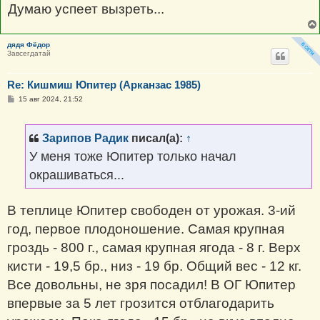
Думаю успеет вызреть...
дядя Фёдор
Завсегдатай
Re: Кишмиш Юпитер (Арканзас 1985)
С
15 авг 2024, 21:52
о
о
б
щ
Зарипов Радик
писал(а):
↑
е
н
У меня тоже Юпитер только начал
и
е
окрашиваться...
В теплице Юпитер свободен от урожая. 3-ий
год, первое плодоношение. Самая крупная
гроздь - 800 г., самая крупная ягода - 8 г. Верх
кисти - 19,5 бр., низ - 19 бр. Общий вес - 12 кг.
Все довольны, не зря посадил! В ОГ Юпитер
впервые за 5 лет грозится отблагодарить