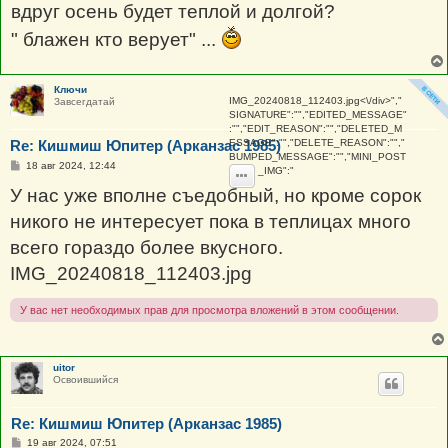
вдруг осень будет теплой и долгой?
" блажен кто верует" ...
Ключи
IMG_20240818_112403.jpg
<\/div>","
Завсегдатай
SIGNATURE":"","EDITED_MESSAGE"
:"","EDIT_REASON":"","DELETED_M
Re: Кишмиш Юпитер (Арканзас 1985)
ESSAGE":"","DELETE_REASON":"","
BUMPED_MESSAGE":"","MINI_POST
С
18 авг 2024, 12:44
_IMG":"
о
о
У нас уже вполне съедобный, но кроме сорок
б
щ
никого не интересует пока в теплицах много
е
н
всего гораздо более вкусного.
и
е
IMG_20240818_112403.jpg
У вас нет необходимых прав для просмотра вложений в этом сообщении.
uitor
Освоившийся
Re: Кишмиш Юпитер (Арканзас 1985)
С
19 авг 2024, 07:51