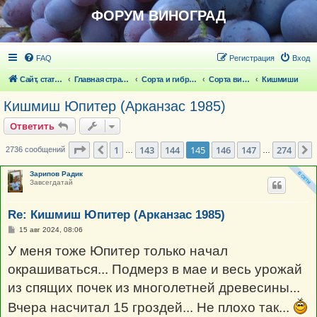
ФОРУМ ВИНОГРАД
FAQ
Регистрация
Вход
Сайт, статьи
Главная страница
Сорта и гибридные формы винограда
Сорта винограда
Кишмиши
Кишмиш Юпитер (Арканзас 1985)
Ответить
Страница
145
из
274
1
143
144
145
146
147
274
Пред.
2736 сообщений
…
…
Зарипов Радик
Завсегдатай
Re: Кишмиш Юпитер (Арканзас 1985)
С
15 авг 2024, 08:06
о
о
У меня тоже Юпитер только начал
б
щ
окрашиваться... Подмерз в мае и весь урожай
е
н
из спящих почек из многолетней древесины...
и
е
Вчера насчитал 15 гроздей... Не плохо так...