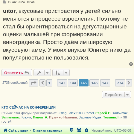
С
19 авг 2024, 10:46
о
о
uitor
, вкусовые пристрастия у детей сильно
б
щ
меняются в процессе взросления. Поэтому не
е
н
стал бы ориентироваться на дегустационные
и
е
оценки малышей при формировании
виноградника. Просто даём им широкую
вкусовую гамму. У моих внуков Юпитер никогда
популярностью не пользовался.
Ответить
Страница
145
из
274
1
143
144
145
146
147
274
Пред.
2736 сообщений
…
…
Перейти
КТО СЕЙЧАС НА КОНФЕРЕНЦИИ
Сейчас этот форум просматривают:
-Oleg-
,
alex2109
,
Camel
,
Сергей О
,
sadovmax
,
Samaramax
,
Ключи
,
Павел_А
,
Пузенко Наталья
,
Зарипов Радик
,
Толяныch
и 98
гостей
Сайт, статьи
Главная страница
Часовой пояс:
UTC+03:00