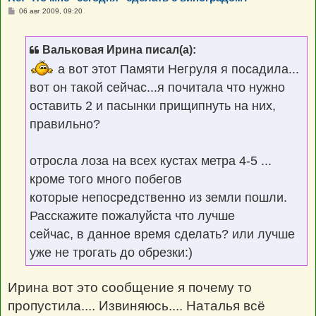
С
06 авг 2009, 09:20
о
о
б
щ
Вальковая Ирина писал(а):
е
н
а вот этот Памяти Негруля я посадила...
и
е
вот он такой сейчас...я почитала что нужно
оставить 2 и пасынки прищипнуть на них,
правильно?
отросла лоза на всех кустах метра 4-5 ...
кроме того много побегов
которые непосредственно из земли пошли.
Расскажите пожалуйста что лучше
сейчас, в данное время сделать? или лучше
уже не трогать до обрезки:)
Ирина вот это сообщение я почему то
пропустила.... Извиняюсь.... Наталья всё