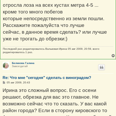
отросла лоза на всех кустах метра 4-5 ...
кроме того много побегов
которые непосредственно из земли пошли.
Расскажите пожалуйста что лучше
сейчас, в данное время сделать? или лучше
уже не трогать до обрезки:)
Последний раз редактировалось
Вальковая Ирина
05 авг 2009, 20:59, всего
редактировалось 1 раз.
Беликова Галина
Завсегдатай
Re: Что мне "сегодня" сделать с виноградом?
С
05 авг 2009, 20:43
о
о
Ирина это сложный вопрос. Его с осени
б
щ
решают, обрезка для вас это главное. Не
е
н
возможно сейчас что то сказать. У вас какой
и
е
район города? Если в сторону кировского то