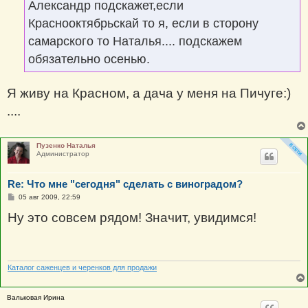
Александр подскажет,если
Краснооктябрьскай то я, если в сторону
самарского то Наталья.... подскажем
обязательно осенью.
Я живу на Красном, а дача у меня на Пичуге:)
....
Пузенко Наталья
Администратор
Re: Что мне "сегодня" сделать с виноградом?
С
05 авг 2009, 22:59
о
о
Ну это совсем рядом! Значит, увидимся!
б
щ
е
н
и
е
Каталог саженцев и черенков для продажи
Вальковая Ирина