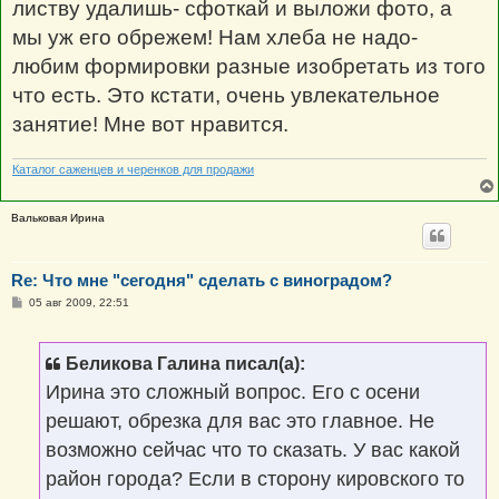
листву удалишь- сфоткай и выложи фото, а
мы уж его обрежем! Нам хлеба не надо-
любим формировки разные изобретать из того
что есть. Это кстати, очень увлекательное
занятие! Мне вот нравится.
Каталог саженцев и черенков для продажи
Вальковая Ирина
Re: Что мне "сегодня" сделать с виноградом?
С
05 авг 2009, 22:51
о
о
б
щ
Беликова Галина писал(а):
е
н
Ирина это сложный вопрос. Его с осени
и
е
решают, обрезка для вас это главное. Не
возможно сейчас что то сказать. У вас какой
район города? Если в сторону кировского то