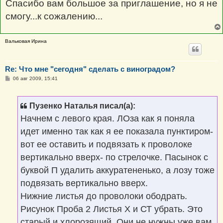
Спасибо вам большое за приглашение, но я не
\u041c\u0435\u0434\u0432\u0435\u0
442\u043e\u043a\u0441\u0430
смогу...к сожалению...
\u0438\u043b\u0438
\u0447\u0442\u043e
\u0435\u0441\u0442\u044c
\u043e\u0442
Вальковая Ирина
\u043c\u0435\u0434\u0432\u0435\u0
434\u043a\u0438.
\n\u041f\u043e\u0
441\u043b\u0435
\u043f\u0440\u043e\u0432\u0435\u0
Re: Что мне "сегодня" сделать с виноградом?
434\u0435\u043d\u043d\u044b\u044
С
06 авг 2009, 15:41
5
о
\u043e\u043f\u0435\u0440\u0430\u0
о
446\u0438\u044f-
б
\u0444\u043e\u0442\u043e
щ
Пузенко Наталья писал(а):
е
\u043f\u043e\u043b\u0443\u0447\u0
н
438\u0432\u0448\u0435\u0433\u043
Начнем с левого края. ЛОза как я поняла
и
e\u0441\u044f \u0432
е
\u0441\u0442\u0443\u0434\u0438\u
идет именно так как я ее показала пунктиром-
044e!","SIGNATURE":"
вот ее оставить и подвязать к проволоке
вертикально вверх- по стрелочке. Пасынок с
буквой П удалить аккуратененько, а лозу тоже
подвязать вертикально вверх.
Нижние листья до проволоки ободрать.
Рисунок Проба 2 Листья Х и СТ убрать. Это
старый и хлорозящий. Они не нужны уже вам