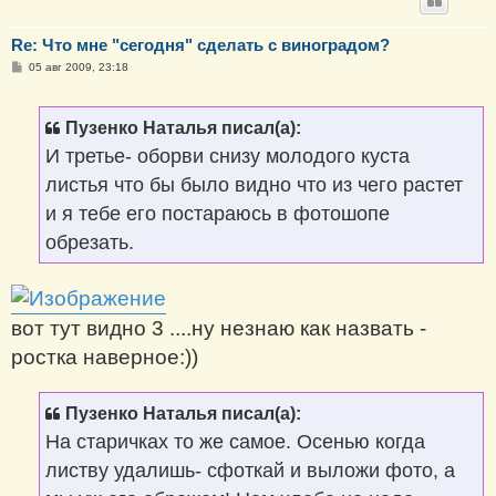
Re: Что мне "сегодня" сделать с виноградом?
С
05 авг 2009, 23:18
о
о
б
щ
Пузенко Наталья писал(а):
е
н
И третье- оборви снизу молодого куста
и
е
листья что бы было видно что из чего растет
и я тебе его постараюсь в фотошопе
обрезать.
вот тут видно 3 ....ну незнаю как назвать -
ростка наверное:))
Пузенко Наталья писал(а):
На старичках то же самое. Осенью когда
листву удалишь- сфоткай и выложи фото, а