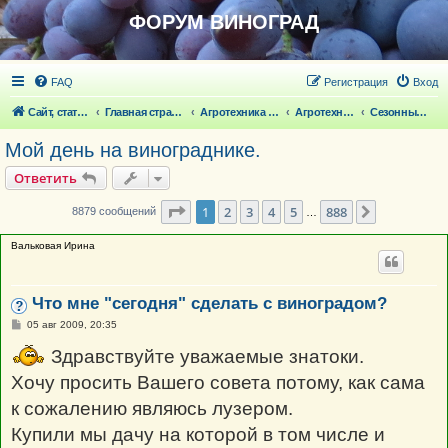
ФОРУМ ВИНОГРАД
FAQ
Регистрация
Вход
Сайт, статьи
Главная страница
Агротехника выращивания винограда
Агротехника выращивания винограда
Сезонные работы на винограде
Мой день на винограднике.
Ответить
Страница
1
из
888
1
2
3
4
5
888
След.
8879 сообщений
…
Вальковая Ирина
Что мне "сегодня" сделать с виноградом?
С
05 авг 2009, 20:35
о
о
Здравствуйте уважаемые знатоки.
б
щ
Хочу просить Вашего совета потому, как сама
е
н
к сожалению являюсь лузером.
и
е
Купили мы дачу на которой в том числе и