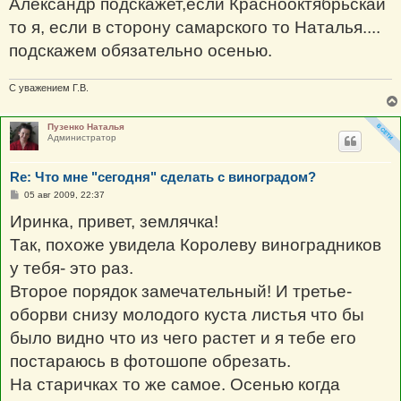
Александр подскажет,если Краснооктябрьскай
то я, если в сторону самарского то Наталья....
подскажем обязательно осенью.
С уважением Г.В.
Пузенко Наталья
Администратор
Re: Что мне "сегодня" сделать с виноградом?
С
05 авг 2009, 22:37
о
о
Иринка, привет, землячка!
б
щ
Так, похоже увидела Королеву виноградников
е
н
у тебя- это раз.
и
е
Второе порядок замечательный! И третье-
оборви снизу молодого куста листья что бы
было видно что из чего растет и я тебе его
постараюсь в фотошопе обрезать.
На старичках то же самое. Осенью когда