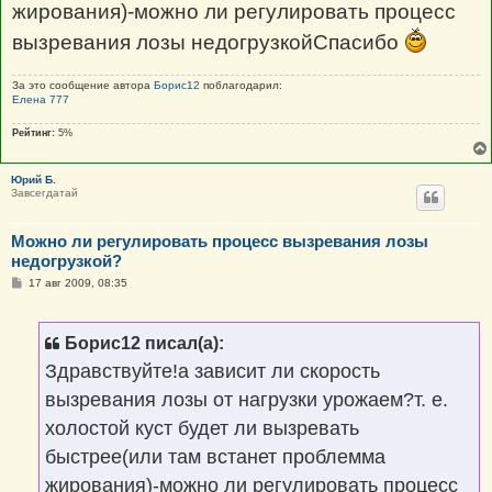
жирования)-можно ли регулировать процесс
вызревания лозы недогрузкойСпасибо
За это сообщение автора
Борис12
поблагодарил:
Елена 777
Рейтинг:
5%
Юрий Б.
Завсегдатай
Можно ли регулировать процесс вызревания лозы
недогрузкой?
С
17 авг 2009, 08:35
о
о
б
щ
Борис12 писал(а):
е
н
Здравствуйте!а зависит ли скорость
и
е
вызревания лозы от нагрузки урожаем?т. е.
холостой куст будет ли вызревать
быстрее(или там встанет проблемма
жирования)-можно ли регулировать процесс