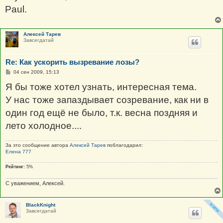
Paul.
Алексей Тарев
Завсегдатай
Re: Как ускорить вызревание лозы?
С
04 сен 2009, 15:13
о
о
Я бы тоже хотел узнать, интересная тема.
б
щ
У нас тоже запаздывает созревание, как ни в
е
н
один год ещё не было, т.к. весна поздняя и
и
е
лето холодное....
За это сообщение автора
Алексей Тарев
поблагодарил:
Елена 777
Рейтинг:
5%
С уважением, Алексей.
BlackKnight
Завсегдатай