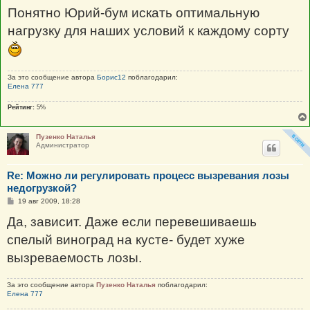
о
Понятно Юрий-бум искать оптимальную
б
щ
нагрузку для наших условий к каждому сорту
е
н
и
е
За это сообщение автора
Борис12
поблагодарил:
Елена 777
Рейтинг:
5%
Пузенко Наталья
Администратор
Re: Можно ли регулировать процесс вызревания лозы
недогрузкой?
С
19 авг 2009, 18:28
о
о
Да, зависит. Даже если перевешиваешь
б
щ
спелый виноград на кусте- будет хуже
е
н
вызреваемость лозы.
и
е
За это сообщение автора
Пузенко Наталья
поблагодарил:
Елена 777