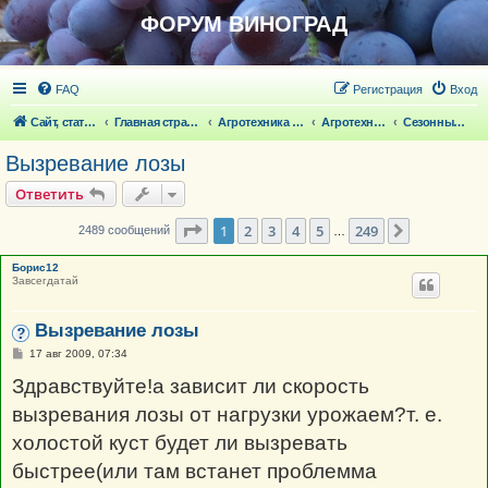
ФОРУМ ВИНОГРАД
FAQ
Регистрация
Вход
Сайт, статьи
Главная страница
Агротехника выращивания винограда
Агротехника выращивания винограда
Сезонные работы на винограде
Вызревание лозы
Ответить
Страница
1
из
249
1
2
3
4
5
249
След.
2489 сообщений
…
Борис12
Завсегдатай
Вызревание лозы
С
17 авг 2009, 07:34
о
о
Здравствуйте!а зависит ли скорость
б
щ
вызревания лозы от нагрузки урожаем?т. е.
е
н
холостой куст будет ли вызревать
и
е
быстрее(или там встанет проблемма