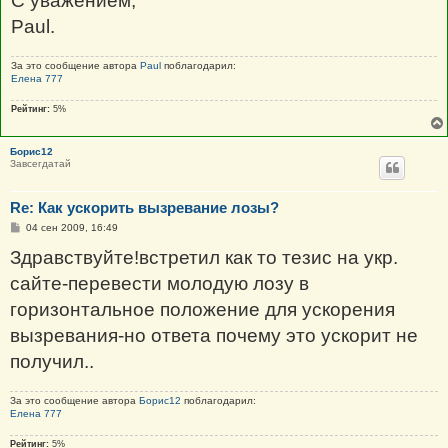
С уважением,
Paul.
За это сообщение автора
Paul
поблагодарил:
Елена 777
Рейтинг:
5%
Борис12
Завсегдатай
Re: Как ускорить вызревание лозы?
С
04 сен 2009, 16:49
о
о
Здравствуйте!встретил как то тезис на укр.
б
щ
сайте-перевести молодую лозу в
е
н
горизонтальное положение для ускорения
и
е
вызревания-но ответа почему это ускорит не
получил..
За это сообщение автора
Борис12
поблагодарил:
Елена 777
Рейтинг:
5%