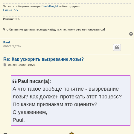
За это сообщение автора
BlackKnight
поблагодарил:
Елена 777
Рейтинг:
5%
Что бы вы не делали, всегда найдутся те, кому это не понравится!
Paul
Завсегдатай
Re: Как ускорить вызревание лозы?
С
04 сен 2009, 16:28
о
о
б
щ
Paul писал(а):
е
н
А что такое вообще понятие - вызревание
и
е
лозы? Как должен протекать этот процесс?
По каким признакам это оценить?
С уважением,
Paul.