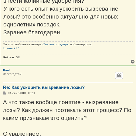
внести калийные удобрения?
У кого есть опыт как ускорить вызревание
лозы? это особенно актуально для новых
однолетних посадок.
Заранее благодарен.
За это сообщение автора
Сын виноградаря.
поблагодарил:
Елена 777
Рейтинг:
5%
Paul
Завсегдатай
Re: Как ускорить вызревание лозы?
С
04 сен 2009, 13:11
о
о
А что такое вообще понятие - вызревание
б
щ
лозы? Как должен протекать этот процесс? По
е
н
каким признакам это оценить?
и
е
С уважением,