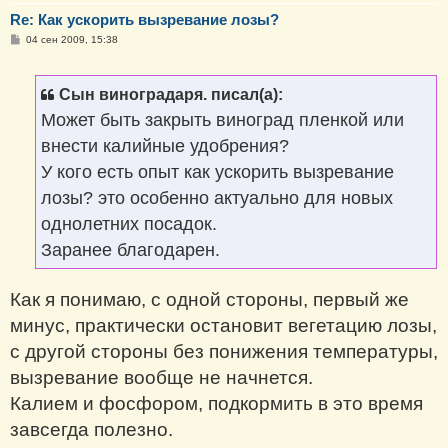
Re: Как ускорить вызревание лозы?
С
04 сен 2009, 15:38
о
о
б
щ
Сын виноградаря. писал(а):
е
н
Может быть закрыть виноград пленкой или
и
е
внести калийные удобрения?
У кого есть опыт как ускорить вызревание
лозы? это особенно актуально для новых
однолетних посадок.
Заранее благодарен.
Как я понимаю, с одной стороны, первый же
минус, практически остановит вегетацию лозы,
с другой стороны без понижения температуры,
вызревание вообще не начнется.
Калием и фосфором, подкормить в это время
завсегда полезно.