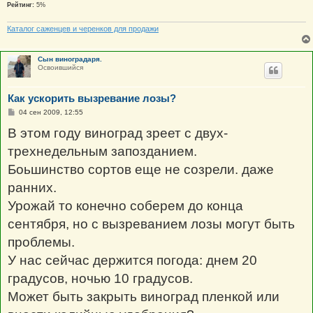
Рейтинг:
5%
Каталог саженцев и черенков для продажи
Сын виноградаря.
Освоившийся
Как ускорить вызревание лозы?
С
04 сен 2009, 12:55
о
о
В этом году виноград зреет с двух-
б
щ
трехнедельным запозданием.
е
н
Боьшинство сортов еще не созрели. даже
и
е
ранних.
Урожай то конечно соберем до конца
сентября, но с вызреванием лозы могут быть
проблемы.
У нас сейчас держится погода: днем 20
градусов, ночью 10 градусов.
Может быть закрыть виноград пленкой или