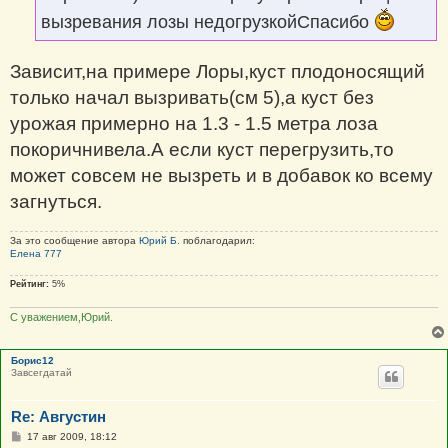
вызревания лозы недогрузкойСпасибо
Зависит,на примере Лоры,куст плодоносящий
только начал вызривать(см 5),а куст без
урожая примерно на 1.3 - 1.5 метра лоза
покоричнивела.А если куст перегрузить,то
может совсем не вызреть и в добавок ко всему
загнуться.
За это сообщение автора
Юрий Б.
поблагодарил:
Елена 777
Рейтинг:
5%
С уважением,Юрий.
Борис12
Завсегдатай
Re: Августин
С
17 авг 2009, 18:12
о