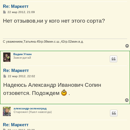
Re: Маркетт
С
22 мар 2012, 21:09
о
о
Нет отзывов,ни у кого нет этого сорта?
б
щ
е
н
и
е
С уважением,Татьяна.45гр.08мин.с.ш.,42гр.02мин.в.д.
Вадим Уткин
Завсегдатай
Re: Маркетт
С
22 мар 2012, 22:02
о
о
Надеюсь Александр Иванович Сопин
б
щ
отзовется. Подождем
.
е
н
и
е
александр-зеленоград
Старожил (Ушел навсегда)
Re: Маркетт
С