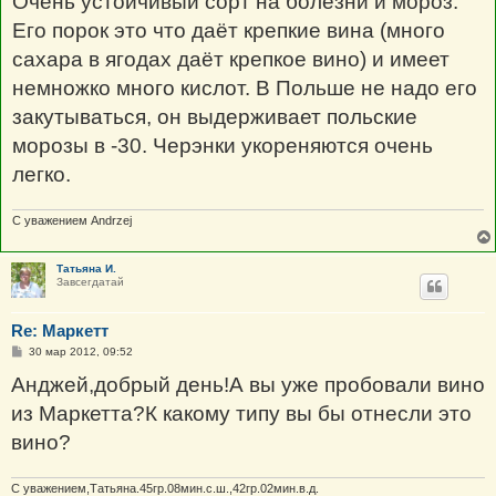
Очень устойчивый сорт на болезни и мороз.
б
щ
Его порок это что даёт крепкие вина (много
е
н
сахара в ягодах даёт крепкое вино) и имеет
и
е
немножко много кислот. В Польше не надо его
закутываться, он выдерживает польские
морозы в -30. Черэнки укореняются очень
легко.
С уважением Andrzej
Татьяна И.
Завсегдатай
Re: Маркетт
С
30 мар 2012, 09:52
о
о
Анджей,добрый день!А вы уже пробовали вино
б
щ
из Маркетта?К какому типу вы бы отнесли это
е
н
вино?
и
е
С уважением,Татьяна.45гр.08мин.с.ш.,42гр.02мин.в.д.