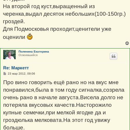
На второй год куст,выращенный из
черенка,выдал десяток небольших(100-150гр.)
гроздей.
Для Подмосковья проходит,ценители уже
оценили
Полянина Екатерина
Освоившийся
Re: Маркетт
С
23 мар 2012, 09:06
о
о
Про вино говорить ещё рано но на вкус мне
б
щ
понравился,была в том году сигналка,созрела
е
н
очень рано в начале августа.Висела долго не
и
е
потеряла вкусовых качеств.Насторожило
купные семечки,при мелкой ягодке да и
гроздюлька мелковата.На этот год увижу
больше.