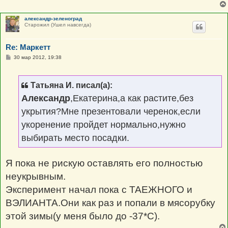
александр-зеленоград
Старожил (Ушел навсегда)
Re: Маркетт
С
30 мар 2012, 19:38
о
о
б
щ
Татьяна И. писал(а):
е
н
Александр
,Екатерина,а как растите,без
и
е
укрытия?Мне презентовали черенок,если
укоренение пройдет нормально,нужно
выбирать место посадки.
Я пока не рискую оставлять его полностью
неукрывным.
Эксперимент начал пока с ТАЕЖНОГО и
ВЭЛИАНТА.Они как раз и попали в мясорубку
этой зимы(у меня было до -37*С).