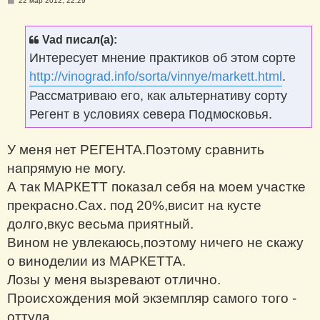
22 мар 2012, 22:29
о
о
б
щ
Vad писал(а):
е
н
Интересует мнение практиков об этом сорте
и
е
http://vinograd.info/sorta/vinnye/markett.html
.
Рассматриваю его, как альтернативу сорту
Регент в условиях севера Подмосковья.
У меня нет РЕГЕНТА.Поэтому сравнить
напрямую не могу.
А так МАРКЕТТ показал себя на моем участке
прекрасно.Сах. под 20%,висит на кусте
долго,вкус весьма приятный.
Вином не увлекаюсь,поэтому ничего не скажу
о виноделии из МАРКЕТТА.
Лозы у меня вызревают отлично.
Происхождения мой экземпляр самого того -
оттуда...