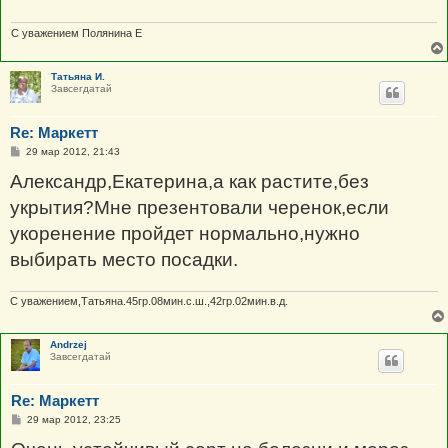
С уважением Полянина Е
Татьяна И.
Завсегдатай
Re: Маркетт
С
29 мар 2012, 21:43
о
о
Александр,Екатерина,а как растите,без
б
щ
укрытия?Мне презентовали черенок,если
е
н
укоренение пройдет нормально,нужно
и
е
выбирать место посадки.
С уважением,Татьяна.45гр.08мин.с.ш.,42гр.02мин.в.д.
Andrzej
Завсегдатай
Re: Маркетт
С
29 мар 2012, 23:25
о
о