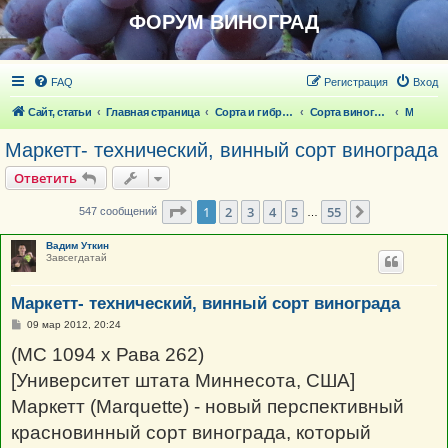
ФОРУМ ВИНОГРАД
FAQ
Регистрация
Вход
Сайт, статьи
Главная страница
Сорта и гибридные формы винограда
Сорта винограда
М
Маркетт- технический, винный сорт винограда
Ответить
Страница
1
из
55
1
2
3
4
5
55
След.
547 сообщений
…
Вадим Уткин
Завсегдатай
Маркетт- технический, винный сорт винограда
С
09 мар 2012, 20:24
о
о
(МС 1094 x Рава 262)
б
щ
[Университет штата Миннесота, США]
е
н
Маркетт (Marquette) - новый перспективный
и
е
красновинный сорт винограда, который