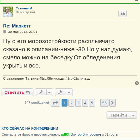
Татьяна И.
Завсегдатай
Re: Маркетт
С
30 мар 2012, 21:21
о
о
Ну о его морозостойкости расплывчато
б
щ
сказано в описании-ниже -30.Но у нас,думаю,
е
н
смело можно на беседку.От обледенения
и
е
укрыть и все.
С уважением,Татьяна.45гр.08мин.с.ш.,42гр.02мин.в.д.
Ответить
Страница
1
из
55
1
2
3
4
5
55
След.
547 сообщений
…
Перейти
КТО СЕЙЧАС НА КОНФЕРЕНЦИИ
Сейчас этот форум просматривают:
ad83
,
Виктор Викторович
и 31 гость