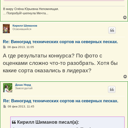
В миру Олёна Юрьевна Непомнящая.
... Попробуй!-шепнула Мечта...
Кирилл Шиманов
Освоившийся
Re: Виноград технических сортов на северных песках.
С
08 фев 2013, 11:05
о
о
А где результаты конкурса? По фото с
б
щ
оценками сложно что-то разобрать. Хотя бы
е
н
какие сорта оказались в лидерах?
и
е
Даша Норд
Завсегдатай
Re: Виноград технических сортов на северных песках.
С
08 фев 2013, 11:45
о
о
б
щ
Кирилл Шиманов писал(а):
е
н