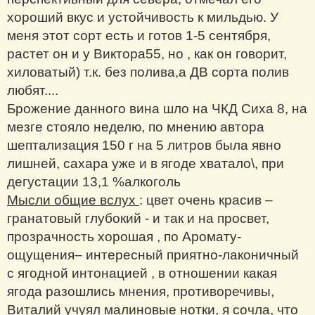
хороший вкус и устойчивость к мильдью. У
меня этот сорт есть и готов 1-5 сентября,
растет он и у Виктора55, но , как он говорит,
хиловатый) т.к. без полива,а ДВ сорта полив
любят....
Брожение данного вина шло на ЧКД Сиха 8, на
мезге стояло неделю, по мнению автора
шептализация 150 г на 5 литров была явно
лишней, сахара уже и в ягоде хватало\, при
дегустации 13,1 %алкоголь
Мысли общие вслух
: цвет очень красив –
гранатовый глубокий - и так и на просвет,
прозрачность хорошая , по Аромату-
ощущения– интересный приятно-лаконичный
с ягодной интонацией , в отношении какая
ягода разошлись мнения, противоречивы,
Виталий учуял малиновые нотки, я сочла, что