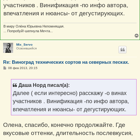
участников . Винификация -по инфо автора,
впечатления и нюансы- от дегустирующих.
В миру Олёна Юрьевна Непомнящая.
... Попробуй!-шепнула Мечта...
Mix_Servo
Освоившийся
Re: Виноград технических сортов на северных песках.
С
08 фев 2013, 20:15
о
о
б
щ
Даша Норд писал(а):
е
н
Далее ( если интересно) расскажу -о винах
и
е
участников . Винификация -по инфо автора,
впечатления и нюансы- от дегустирующих.
Олена, спасибо, конечно продолжайте. Где
вкусовые оттенки, длительность послевкусия,