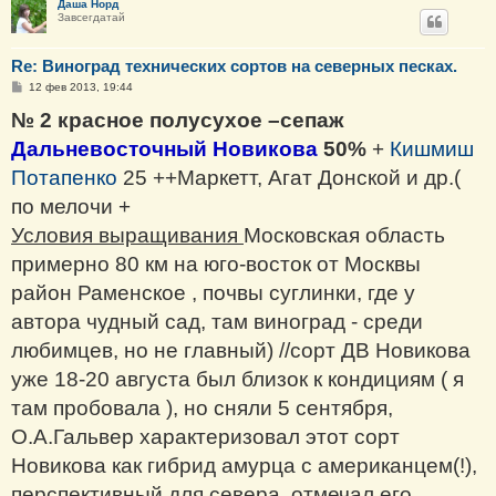
Даша Норд
Завсегдатай
Re: Виноград технических сортов на северных песках.
С
12 фев 2013, 19:44
о
о
№ 2 красное полусухое –сепаж
б
щ
Дальневосточный Новикова
50%
+
Кишмиш
е
н
Потапенко
25 ++Маркетт, Агат Донской и др.(
и
е
по мелочи +
Условия выращивания
Московская область
примерно 80 км на юго-восток от Москвы
район Раменское , почвы суглинки, где у
автора чудный сад, там виноград - среди
любимцев, но не главный) //сорт ДВ Новикова
уже 18-20 августа был близок к кондициям ( я
там пробовала ), но сняли 5 сентября,
О.А.Гальвер характеризовал этот сорт
Новикова как гибрид амурца с американцем(!),
перспективный для севера, отмечал его