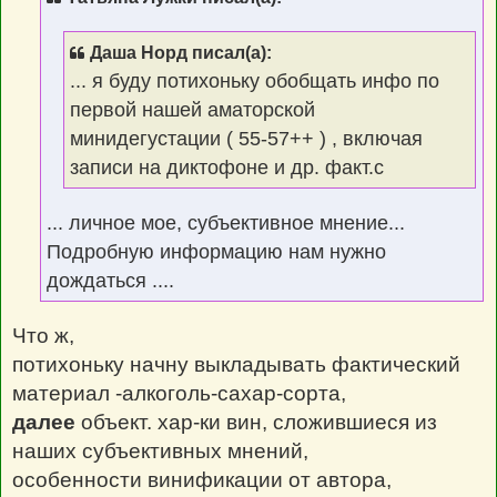
е
н
и
е
Даша Норд писал(а):
... я буду потихоньку обобщать инфо по
первой нашей аматорской
минидегустации ( 55-57++ ) , включая
записи на диктофоне и др. факт.с
... личное мое, субъективное мнение...
Подробную информацию нам нужно
дождаться ....
Что ж,
потихоньку начну выкладывать фактический
материал -алкоголь-сахар-сорта,
далее
объект. хар-ки вин, сложившиеся из
наших субъективных мнений,
особенности винификации от автора,