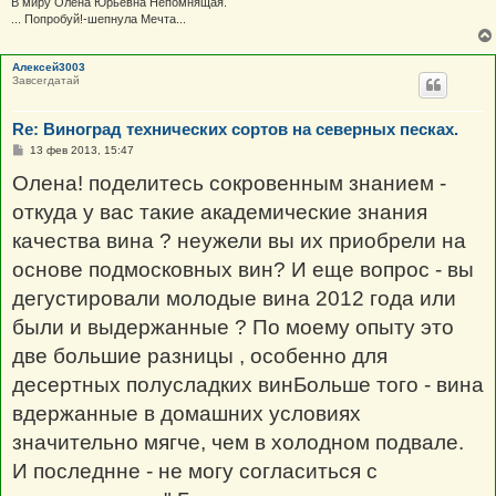
В миру Олёна Юрьевна Непомнящая.
... Попробуй!-шепнула Мечта...
Алексей3003
Завсегдатай
Re: Виноград технических сортов на северных песках.
С
13 фев 2013, 15:47
о
о
Олена! поделитесь сокровенным знанием -
б
щ
откуда у вас такие академические знания
е
н
качества вина ? неужели вы их приобрели на
и
е
основе подмосковных вин? И еще вопрос - вы
дегустировали молодые вина 2012 года или
были и выдержанные ? По моему опыту это
две большие разницы , особенно для
десертных полусладких винБольше того - вина
вдержанные в домашних условиях
значительно мягче, чем в холодном подвале.
И последнне - не могу согласиться с