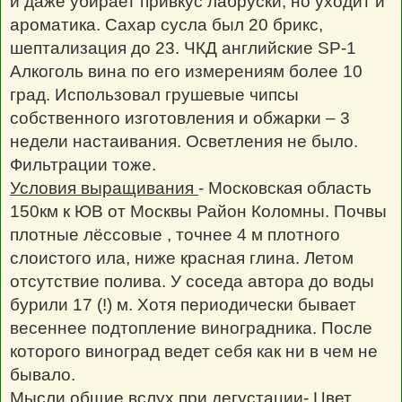
и даже убирает привкус лабруски, но уходит и
ароматика. Сахар сусла был 20 брикс,
шептализация до 23. ЧКД английские SP-1
Алкоголь вина по его измерениям более 10
град. Использовал грушевые чипсы
собственного изготовления и обжарки – 3
недели настаивания. Осветления не было.
Фильтрации тоже.
Условия выращивания
- Московская область
150км к ЮВ от Москвы Район Коломны. Почвы
плотные лёссовые , точнее 4 м плотного
слоистого ила, ниже красная глина. Летом
отсутствие полива. У соседа автора до воды
бурили 17 (!) м. Хотя периодически бывает
весеннее подтопление виноградника. После
которого виноград ведет себя как ни в чем не
бывало.
Мысли общие вслух при дегустации
- Цвет