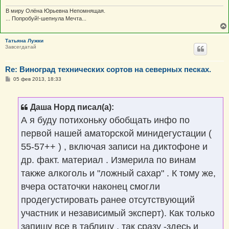
В миру Олёна Юрьевна Непомнящая.
... Попробуй!-шепнула Мечта...
Татьяна Лужки
Завсегдатай
Re: Виноград технических сортов на северных песках.
С
05 фев 2013, 18:33
о
о
б
щ
Даша Норд писал(а):
е
н
А я буду потихоньку обобщать инфо по
и
е
первой нашей аматорской минидегустации (
55-57++ ) , включая записи на диктофоне и
др. факт. материал . Измерила по винам
также алкоголь и "ложный сахар" . К тому же,
вчера остаточки наконец смогли
продегустировать ранее отсутствующий
участник и независимый эксперт). Как только
запишу все в таблицу , так сразу -здесь и