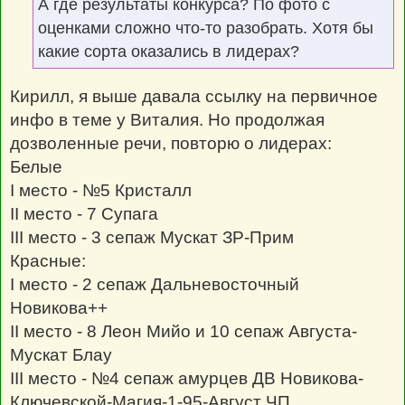
А где результаты конкурса? По фото с
и
е
оценками сложно что-то разобрать. Хотя бы
какие сорта оказались в лидерах?
Кирилл, я выше давала ссылку на первичное
инфо в теме у Виталия. Но продолжая
дозволенные речи, повторю о лидерах:
Белые
I место - №5 Кристалл
II место - 7 Супага
III место - 3 сепаж Мускат ЗР-Прим
Красные:
I место - 2 сепаж Дальневосточный
Новикова++
II место - 8 Леон Мийо и 10 сепаж Августа-
Мускат Блау
III место - №4 сепаж амурцев ДВ Новикова-
Ключевской-Магия-1-95-Август ЧП