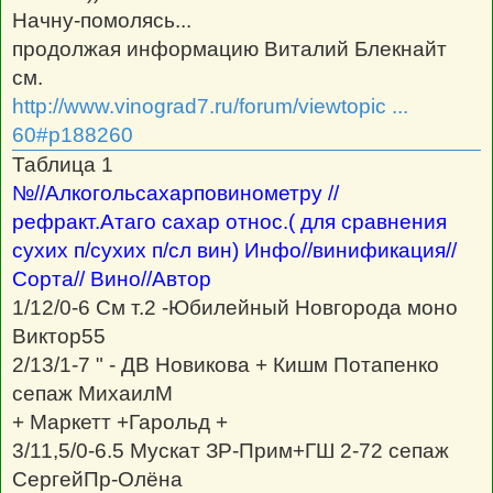
Начну-помолясь...
продолжая информацию Виталий Блекнайт
см.
http://www.vinograd7.ru/forum/viewtopic ...
60#p188260
Таблица 1
№//Алкогольсахарповинометру //
рефракт.Атаго сахар относ.( для сравнения
сухих п/сухих п/сл вин) Инфо//винификация//
Сорта// Вино//Автор
1/12/0-6 См т.2 -Юбилейный Новгорода моно
Виктор55
2/13/1-7 " - ДВ Новикова + Кишм Потапенко
сепаж МихаилМ
+ Маркетт +Гарольд +
3/11,5/0-6.5 Мускат ЗР-Прим+ГШ 2-72 сепаж
СергейПр-Олёна