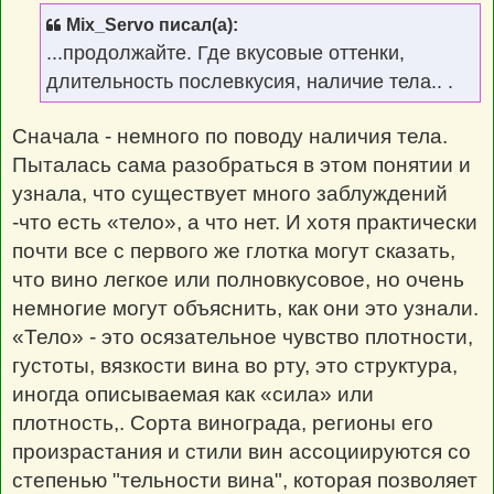
б
щ
Mix_Servo писал(а):
е
н
...продолжайте. Где вкусовые оттенки,
и
е
длительность послевкусия, наличие тела.. .
Сначала - немного по поводу наличия тела.
Пыталась сама разобраться в этом понятии и
узнала, что существует много заблуждений
-что есть «тело», а что нет. И хотя практически
почти все с первого же глотка могут сказать,
что вино легкое или полновкусовое, но очень
немногие могут объяснить, как они это узнали.
«Тело» - это осязательное чувство плотности,
густоты, вязкости вина во рту, это структура,
иногда описываемая как «сила» или
плотность,. Сорта винограда, регионы его
произрастания и стили вин ассоциируются со
степенью "тельности вина", которая позволяет