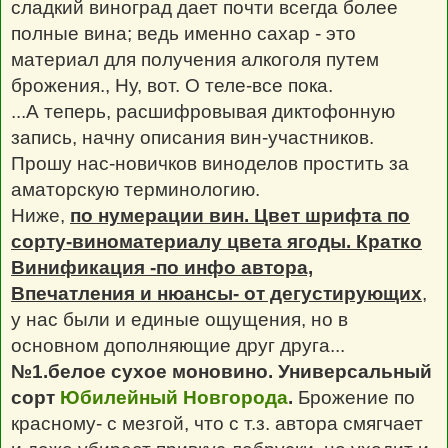
сладкий виноград дает почти всегда более
полные вина; ведь именно сахар - это
материал для получения алкоголя путем
брожения., Ну, вот. О теле-все пока.
...А теперь, расшифровывая диктофонную
запись, начну описания вин-участников.
Прошу нас-новичков виноделов простить за
аматорскую терминологию.
Ниже,
по нумерации вин. Цвет шрифта по
сорту-виноматериалу цвета ягоды. Кратко
Винификация -по инфо автора,
Впечатления и нюансы- от дегустирующих
,
у нас были и единые ощущения, но в
основном дополняющие друг друга...
№1.белое сухое моновино. Универсальный
сорт
Юбилейный Новгорода
.
Брожение по
красному- с мезгой, что с т.з. автора смягчает