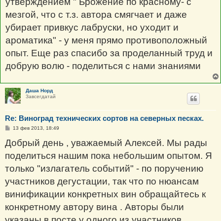
утверждением " Брожение по красному- с
мезгой, что с т.з. автора смягчает и даже
убирает привкус лабруски, но уходит и
ароматика" - у меня прямо противоположный
опыт. Еще раз спасибо за проделанный труд и
добрую волю - поделиться с нами знаниями
Даша Норд
Завсегдатай
Re: Виноград технических сортов на северных песках.
С
13 фев 2013, 18:49
о
о
Добрый день , уважаемый Алексей. Мы рады
б
щ
поделиться нашим пока небольшим опытом. Я
е
н
только "излагатель событий" - по поручению
и
е
участников дегустации, так что по нюансам
винификации конкретных вин обращайтесь к
конкретному автору вина . Авторы были
указаны в посте у одного из участников