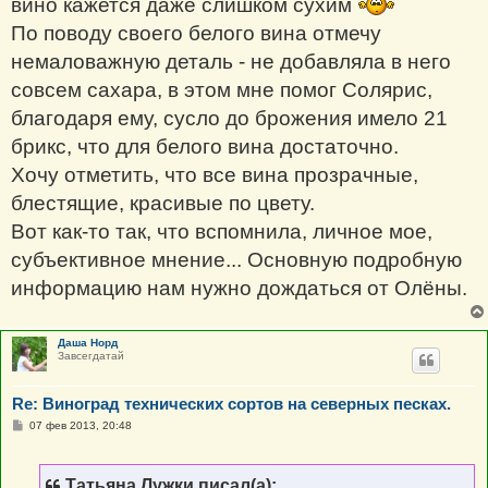
вино кажется даже слишком сухим
По поводу своего белого вина отмечу
немаловажную деталь - не добавляла в него
совсем сахара, в этом мне помог Солярис,
благодаря ему, сусло до брожения имело 21
брикс, что для белого вина достаточно.
Хочу отметить, что все вина прозрачные,
блестящие, красивые по цвету.
Вот как-то так, что вспомнила, личное мое,
субъективное мнение... Основную подробную
информацию нам нужно дождаться от Олёны.
Даша Норд
Завсегдатай
Re: Виноград технических сортов на северных песках.
С
07 фев 2013, 20:48
о
о
б
щ
Татьяна Лужки писал(а):