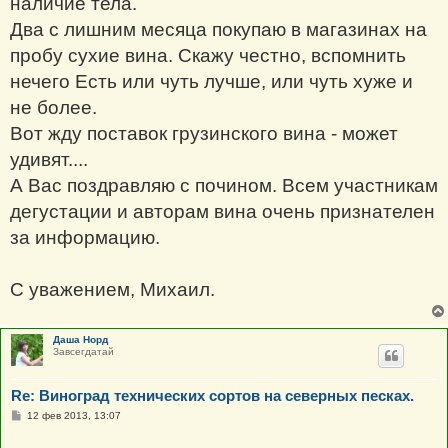
наличие тела.
Два с лишним месяца покупаю в магазинах на
пробу сухие вина. Скажу честно, вспомнить
нечего Есть или чуть лучше, или чуть хуже и
не более.
Вот жду поставок грузинского вина - может
удивят....
А Вас поздравляю с почином. Всем участникам
дегустации и авторам вина очень признателен
за информацию.
С уважением, Михаил.
Даша Норд
Завсегдатай
Re: Виноград технических сортов на северных песках.
С
12 фев 2013, 13:07
о
о