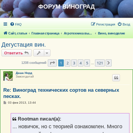
ФОРУМ ВИНОГРАД
FAQ
Регистрация
Вход
Сайт, статьи
Главная страница
Агротехника выращивания винограда
Вино, виноделие
Дегустация вин.
Ответить
Страница
1
из
121
1
2
3
4
5
121
След.
1208 сообщений
…
Даша Норд
Завсегдатай
Re: Виноград технических сортов на северных
песках.
С
03 фев 2013, 13:44
о
о
б
щ
Rootman писал(а):
е
н
... новичок, но с теорией ознакомлен. Много
и
е