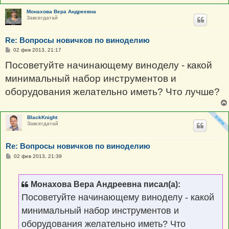
Монахова Вера Андреевна
Завсегдатай
Re: Вопросы новичков по виноделию
С
02 фев 2013, 21:17
о
о
Посоветуйте начинающему виноделу - какой
б
щ
минимальный набор инструментов и
е
н
оборудования желательно иметь? Что лучше?
и
е
BlackKnight
Завсегдатай
Re: Вопросы новичков по виноделию
С
02 фев 2013, 21:39
о
о
б
щ
Монахова Вера Андреевна писал(а):
е
н
Посоветуйте начинающему виноделу - какой
и
е
минимальный набор инструментов и
оборудования желательно иметь? Что