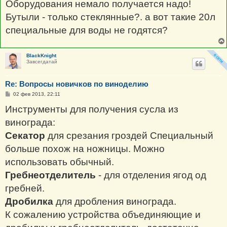
Оборудования немало получается надо!
Бутыли - только стеклянные?. а вот такие 20л
специальные для воды не годятся?
BlackKnight
Завсегдатай
Re: Вопросы новичков по виноделию
С
02 фев 2013, 22:11
о
о
Инструменты для получения сусла из
б
щ
винограда:
е
н
Секатор
для срезания гроздей Специальный
и
е
больше похож на ножницы. Можно
использовать обычный.
Гребнеотделитель
- для отделения ягод од
гребней.
Дробилка
для дробления винограда.
К сожалению устройства объединяющие и