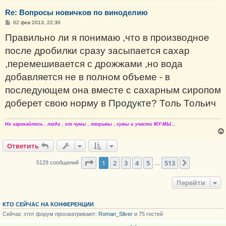
Re: Вопросы новичков по виноделию
С
02 фев 2013, 22:30
о
о
Правильно ли я понимаю ,что в производное
б
щ
после дробилки сразу засыпается сахар
е
н
,перемешивается с дрожжами ,но вода
и
е
добавляется не в полном объеме - в
последующем она вместе с сахарным сиропом
доберет свою норму в Продукте? Толь Тольич
Не зарекайтесь , люди , от чумы , тюрьмы , сумы и участи МУ-МЫ...
Ответить
Страница
1
из
513
1
2
3
4
5
513
След.
5129 сообщений
…
Перейти
КТО СЕЙЧАС НА КОНФЕРЕНЦИИ
Сейчас этот форум просматривают:
Roman_Silver
и 75 гостей