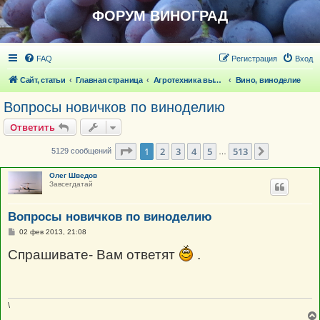
ФОРУМ ВИНОГРАД
FAQ
Регистрация
Вход
Сайт, статьи
Главная страница
Агротехника выращивания винограда
Вино, виноделие
Вопросы новичков по виноделию
Ответить
Страница
1
из
513
1
2
3
4
5
513
След.
5129 сообщений
…
Олег Шведов
Завсегдатай
Вопросы новичков по виноделию
С
02 фев 2013, 21:08
о
о
Спрашивате- Вам ответят
.
б
щ
е
н
и
е
\