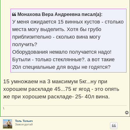
о
о
б
щ
Монахова Вера Андреевна писал(а):
е
н
У меня ожидается 15 винных кустов - столько
и
е
места могу выделить. Хотя бы грубо
приблизительно - сколько вина могу
получить?
Оборудования немало получается надо!
Бутыли - только стеклянные?. а вот такие
20л специальные для воды не годятся?
15 умножаем на 3 максимум 5кг...ну при
хорошем раскладе 45...75 кг ягод - это опять
же при хорошем раскладе- 25- 40л вина.
\
Толь Тольич
Завсегдатай