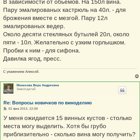
В зависимости от обьемов. На 150л вина.
Пару эмалированых кастрюль на 40л. - для
брожения вместе с мезгой. Пару 12л
эмалированых ведер.
Около десяти стекляных бутылей 20л, около
пяти - 10л. Желательно с узким горлышком.
Пробки к ним - для сифона.
Давилка ягод, пресс.
С уважением Алексей.
Монахова Вера Андреевна
Завсегдатай
Re: Вопросы новичков по виноделию
С
02 фев 2013, 22:09
о
о
У меня ожидается 15 винных кустов - столько
б
щ
места могу выделить. Хотя бы грубо
е
н
приблизительно - сколько вина могу получить?
и
е