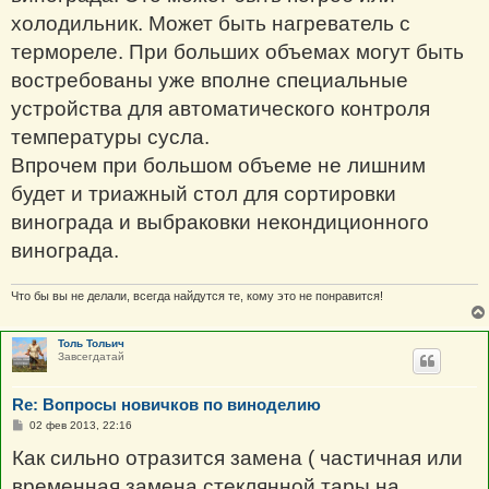
холодильник. Может быть нагреватель с
термореле. При больших объемах могут быть
востребованы уже вполне специальные
устройства для автоматического контроля
температуры сусла.
Впрочем при большом объеме не лишним
будет и триажный стол для сортировки
винограда и выбраковки некондиционного
винограда.
Что бы вы не делали, всегда найдутся те, кому это не понравится!
Толь Тольич
Завсегдатай
Re: Вопросы новичков по виноделию
С
02 фев 2013, 22:16
о
о
Как сильно отразится замена ( частичная или
б
щ
временная замена стеклянной тары на