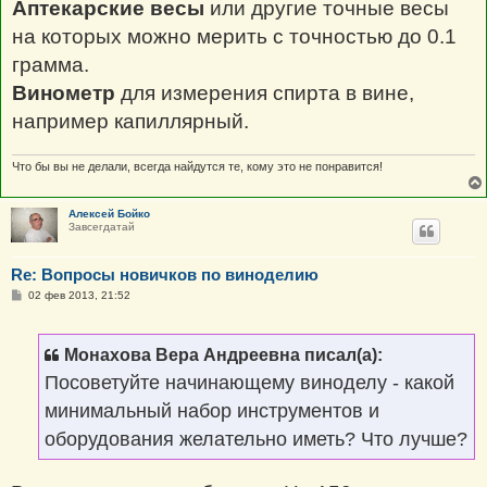
Аптекарские весы
или другие точные весы
на которых можно мерить с точностью до 0.1
грамма.
Винометр
для измерения спирта в вине,
например капиллярный.
Что бы вы не делали, всегда найдутся те, кому это не понравится!
Алексей Бойко
Завсегдатай
Re: Вопросы новичков по виноделию
С
02 фев 2013, 21:52
о
о
б
щ
Монахова Вера Андреевна писал(а):
е
н
Посоветуйте начинающему виноделу - какой
и
е
минимальный набор инструментов и
оборудования желательно иметь? Что лучше?