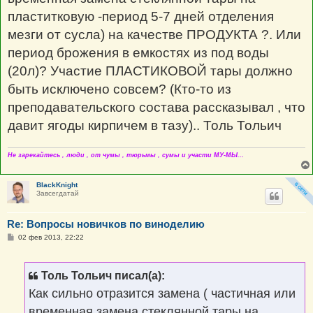
е
н
пластитковую -период 5-7 дней отделения
и
е
мезги от сусла) на качестве ПРОДУКТА ?. Или
период брожения в емкостях из под воды
(20л)? Участие ПЛАСТИКОВОЙ тары должно
быть исключено совсем? (Кто-то из
преподавательского состава рассказывал , что
давит ягоды кирпичем в тазу).. Толь Тольич
Не зарекайтесь , люди , от чумы , тюрьмы , сумы и участи МУ-МЫ...
BlackKnight
Завсегдатай
Re: Вопросы новичков по виноделию
С
02 фев 2013, 22:22
о
о
б
щ
Толь Тольич писал(а):
е
н
Как сильно отразится замена ( частичная или
и
е
временная замена стеклянной тары на