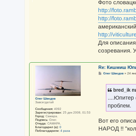
Фото словацк
е
н
http://foto.ram
и
е
http://foto.ram
американский
http://viticultu
Для описания
созревания. 
Re: Кишмиш Юп
С
Олег Шведов
»
24 ян
о
о
б
щ
bred_ik п
е
н
....Юпитер
и
Олег Шведов
е
Завсегдатай
проблем.
Сообщения:
4092
Зарегистрирован:
25 дек 2008, 01:53
Город:
Самара.
Вот его описа
Подпись:
Олег.
Откуда:
САМАРА.
НАРОД !! "кол
Благодарил (а):
0
Поблагодарили:
4 раза