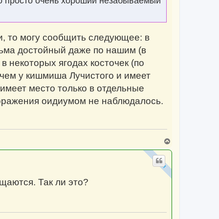
то просто очень хороший незабываемый
н
а
ч
а
л
, то могу сообщить следующее: в
у
сьма достойный даже по нашим (в
 некоторых ягодах косточек (по
 чем у кишмиша Лучистого и имеет
имеет место только в отдельные
поражения оидиумом не наблюдалось.
В
е
р
н
у
т
щаются. Так ли это?
ь
с
я
к
н
а