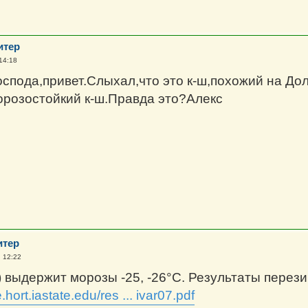
итер
14:18
спода,привет.Слыхал,что это к-ш,похожий на До
розостойкий к-ш.Правда это?Алекс
итер
, 12:22
выдержит морозы -25, -26°C. Результаты перези
re.hort.iastate.edu/res ... ivar07.pdf