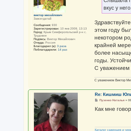
Слышала пр
и
е
вкус у нег
виктор михайлович
Завсегдатай
Здравствуйте
Сообщения:
930
Зарегистрирован:
10 янв 2009, 13:13
этом году бы
Город:
Крым Симферопольский р-н с.
Трудовое
некотором ро
Подпись:
Виктор Михайлович
Откуда:
Россия
крайней мере
Благодарил (а):
3 раза
Поблагодарили:
14 раз
более насыще
годы. Устойч
С уважением 
С уважением Виктор Ми
Re: Кишмиш Юп
С
Пузенко Наталья
»
08
о
о
Как мне говор
б
щ
е
н
и
е
Каталог саженцев и чер