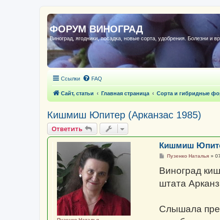
ФОРУМ ВИНОГРАД
Виноград, ягодники, посадка, новые сорта, удобрения. Болезни и в
Ссылки
FAQ
Сайт, статьи
Главная страница
Сорта и гибридные ф
Кишмиш Юпитер (Арканзас 1985)
Ответить
Кишмиш Юпитер
С
Пузенко Наталья
»
07
о
о
Виноград киш
б
щ
штата Арканз
е
н
и
е
Слышала прек
Пузенко Наталья