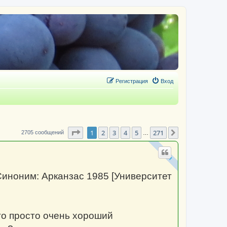
Регистрация
Вход
Страница
1
из
271
1
2
3
4
5
271
След.
2705 сообщений
…
Синоним: Арканзас 1985 [Университет
то просто очень хороший