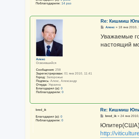
Поблагодарили:
14 раз
Re: Кишмиш Юп
С
Алекс
»
18 янв 2010, 
о
о
Уважаемые го
б
щ
настоящий мо
е
н
и
е
Алекс
Освоившийся
Сообщения:
258
Зарегистрирован:
01 янв 2010, 11:41
Город:
Запорожье
Подпись:
Алекс, Александр
Откуда:
Украина
Благодарил (а):
0
Поблагодарили:
0
Re: Кишмиш Юп
bred_ik
С
bred_ik
»
24 янв 2010
Благодарил (а):
0
о
Поблагодарили:
0
о
Юпитер(США) 
б
щ
http://viticultu
е
н