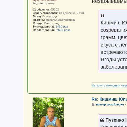
незабываемый 
Администратор
Сообщения:
65602
Зарегистрирован:
16 дек 2008, 21:34
Город:
Волгоград
Подпись:
Наталья Лариасовна
Кишмиш Юп
Откуда:
Волгоград
Благодарил (а):
1409 раз
созревания
Поблагодарили:
2603 раза
грамм, цве
вкуса с ле
встречаютс
Ягоды уст
заболевани
Каталог саженцев и чер
Re: Кишмиш Юп
С
виктор михайлович
о
о
б
щ
Пузенко 
е
н