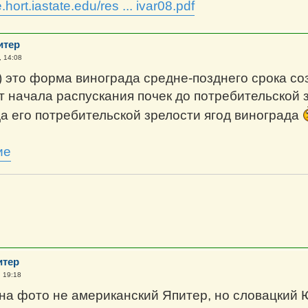
re.hort.iastate.edu/res ... ivar08.pdf
итер
, 14:08
это форма винограда средне-позднего срока со
т начала распускания почек до потребительской 
да его потребительской зрелости ягод винограда
итер
, 19:18
 на фото не американский Япитер, но словацкий 