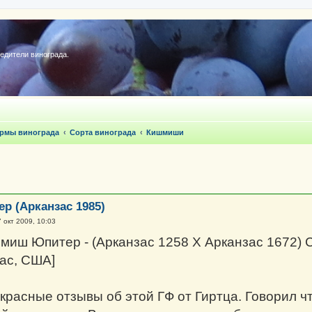
редители винограда.
ормы винограда
Сорта винограда
Кишмиши
 (Арканзас 1985)
 окт 2009, 10:03
миш Юпитер - (Арканзас 1258 X Арканзас 1672) 
ас, США]
расные отзывы об этой ГФ от Гиртца. Говорил ч