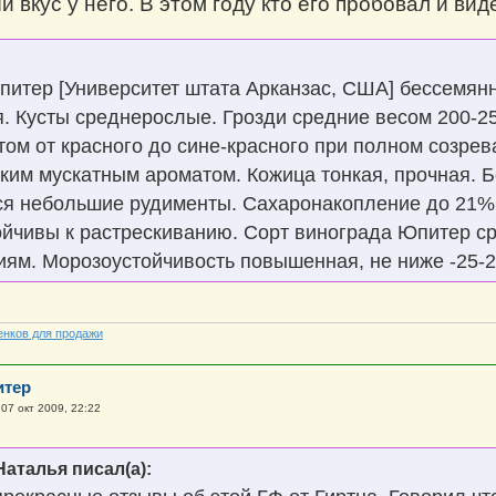
вкус у него. В этом году кто его пробовал и вид
итер [Университет штата Арканзас, США] бессемянн
. Кусты среднерослые. Грозди средние весом 200-2
том от красного до сине-красного при полном созрев
гким мускатным ароматом. Кожица тонкая, прочная. 
я небольшие рудименты. Сахаронакопление до 21%. 
ойчивы к растрескиванию. Сорт винограда Юпитер с
ям. Морозоустойчивость повышенная, не ниже -25-2
енков для продажи
итер
»
07 окт 2009, 22:22
Наталья писал(а):