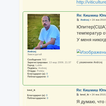
http://viticultu
и
е
Re: Кишмиш Юп
С
Andrzej
»
24 янв 2010
о
о
Юпитер(США) 
б
щ
температур о
е
н
У меня никог
и
е
Andrzej
Завсегдатай
Сообщения:
502
С уважением Andrzej
Зарегистрирован:
13 мар 2009, 21:37
Город:
Lublin
Подпись:
Andrzej
Откуда:
Polska
Благодарил (а):
0
Поблагодарили:
0
Re: Кишмиш Юп
bred_ik
С
bred_ik
»
24 янв 2010
Благодарил (а):
0
о
Поблагодарили:
0
о
Я думаю, что
б
щ