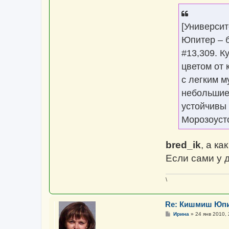
[Университ
Юпитер – б
#13,309. К
цветом от 
с легким м
небольшие 
устойчивы
Морозоусто
bred_ik
, а к
Если сами у д
\
Re: Кишмиш Юп
С
Ирина
»
24 янв 2010, 
о
о