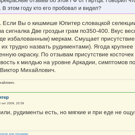
екрасные отзывы об этой ГФ от Гиртца. Говорил ч
о. В этом году кто его пробовал и видел?
. Если Вы о кишмише Юпитер словацкой селекции
ла сигналка Две гроздьи грам по350-400. Вкус ве
де избалованным) меркам. Смущает присутствие в
 их трудно назвать рудиментами). Ягода крупнее
нную окраску. По отзывам присутствие косточек 
ивость к милдью на уровне Аркадии, симптомов 
Виктор Михайлович.
хайлович.
итер
 окт 2009, 20:59
или, рудименты есть, но мягкие и при еде не ощу
енков для продажи