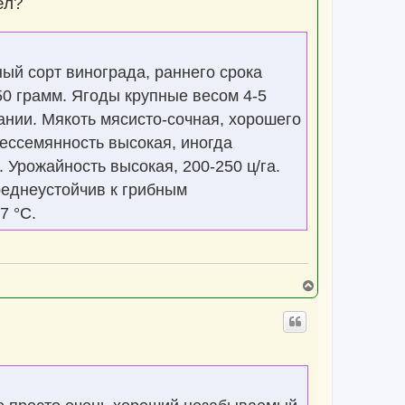
ел?
ый сорт винограда, раннего срока
50 грамм. Ягоды крупные весом 4-5
ании. Мякоть мясисто-сочная, хорошего
Бессемянность высокая, иногда
Урожайность высокая, 200-250 ц/га.
реднеустойчив к грибным
7 °С.
В
е
р
н
у
т
ь
с
я
к