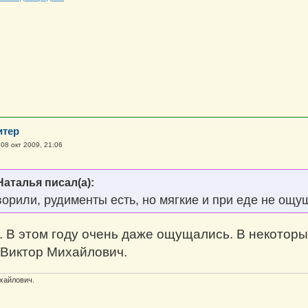
итер
»
08 окт 2009, 21:06
Наталья писал(а):
ворили, рудименты есть, но мягкие и при еде не ощу
. В этом году очень даже ощущались. В некоторых
Виктор Михайлович.
хайлович.