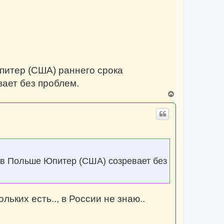
я
к
н
а
ч
а
л
у
питер (США) раннего срока
ает без проблем.
В
е
р
н
у
т
ь
с
я
к
о в Польше Юпитер (США) созревает без
н
а
ч
а
л
льких есть.., в России не знаю..
у