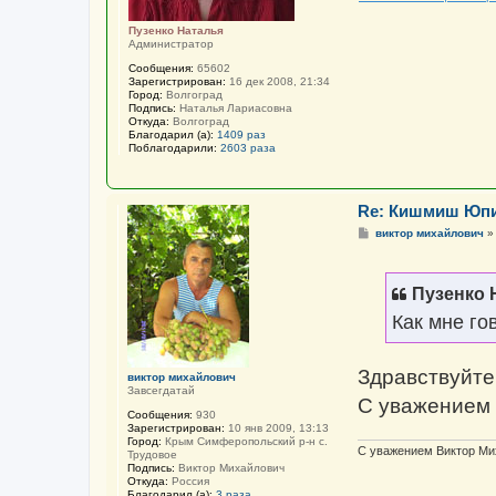
Пузенко Наталья
Администратор
Сообщения:
65602
Зарегистрирован:
16 дек 2008, 21:34
Город:
Волгоград
Подпись:
Наталья Лариасовна
Откуда:
Волгоград
Благодарил (а):
1409 раз
Поблагодарили:
2603 раза
Re: Кишмиш Юп
С
виктор михайлович
о
о
б
щ
Пузенко 
е
н
Как мне го
и
е
Здравствуйте
виктор михайлович
Завсегдатай
С уважением 
Сообщения:
930
Зарегистрирован:
10 янв 2009, 13:13
Город:
Крым Симферопольский р-н с.
С уважением Виктор Ми
Трудовое
Подпись:
Виктор Михайлович
Откуда:
Россия
Благодарил (а):
3 раза