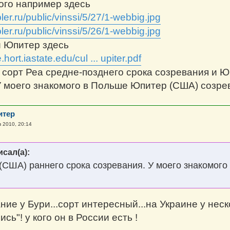
ого например здесь
bler.ru/public/vinssi/5/27/1-webbig.jpg
bler.ru/public/vinssi/5/26/1-webbig.jpg
 Юпитер здесь
re.hort.iastate.edu/cul ... upiter.pdf
 сорт Реа средне-позднего срока созревания и Ю
У моего знакомого в Польше Юпитер (США) созрев
итер
в 2010, 20:14
исал(а):
 (США) раннего срока созревания. У моего знакомог
ние у Бури...сорт интересный...на Украине у неско
ись"! у кого он в России есть !