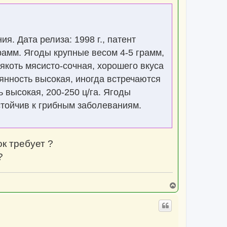
я. Дата релиза: 1998 г., патент
рамм. Ягоды крупные весом 4-5 грамм,
якоть мясисто-сочная, хорошего вкуса
янность высокая, иногда встречаются
высокая, 200-250 ц/га. Ягоды
тойчив к грибным заболеваниям.
ок требует ?
?
В
е
р
н
у
т