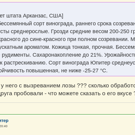
ет штата Арканзас, США]
ессемянный сорт винограда, раннего срока созревани
усты среднерослые. Грозди средние весом 200-250 г
красного до сине-красного при полном созревании. М
ускатным ароматом. Кожица тонкая, прочная. Бессем
рудименты. Сахаронакопление до 21%. Урожайность 
 к растрескиванию. Сорт винограда Юпитер среднеус
йчивость повышенная, не ниже -25-27 °С.
ак у него с вызреванием лозы ??? сколько обработ
руга пробовали - что можете сказать о его вкусе 
итер
20:40