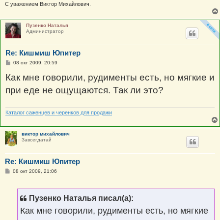
С уважением Виктор Михайлович.
Пузенко Наталья
Администратор
Re: Кишмиш Юпитер
С
08 окт 2009, 20:59
о
о
Как мне говорили, рудименты есть, но мягкие и
б
щ
при еде не ощущаются. Так ли это?
е
н
и
е
Каталог саженцев и черенков для продажи
виктор михайлович
Завсегдатай
Re: Кишмиш Юпитер
С
08 окт 2009, 21:06
о
о
б
щ
Пузенко Наталья писал(а):
е
н
Как мне говорили, рудименты есть, но мягкие
и
е