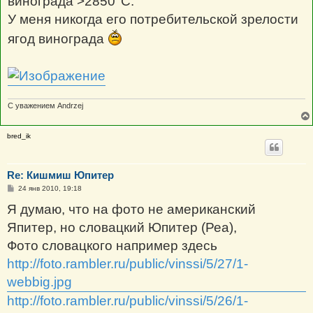
винограда >2850°С.
У меня никогда его потребительской зрелости
ягод винограда
С уважением Andrzej
bred_ik
Re: Кишмиш Юпитер
С
24 янв 2010, 19:18
о
о
Я думаю, что на фото не американский
б
щ
Япитер, но словацкий Юпитер (Реа),
е
н
Фото словацкого например здесь
и
е
http://foto.rambler.ru/public/vinssi/5/27/1-
webbig.jpg
http://foto.rambler.ru/public/vinssi/5/26/1-