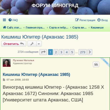
ФОРУМ ВИНОГРАД
FAQ
Регистрация
Вход
Сайт, статьи
Главная страница
Сорта и гибридные формы винограда
Сорта винограда
Кишмиши
Кишмиш Юпитер (Арканзас 1985)
Ответить
Страница
1
из
273
1
2
3
4
5
273
След.
2724 сообщения
…
Пузенко Наталья
Администратор
Кишмиш Юпитер (Арканзас 1985)
С
07 окт 2009, 10:03
о
о
Виноград кишмиш Юпитер - (Арканзас 1258 X
б
щ
Арканзас 1672) Синоним: Арканзас 1985
е
н
[Университет штата Арканзас, США]
и
е