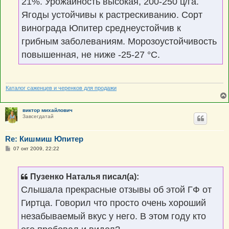
21%. Урожайность высокая, 200-250 ц/га.
Ягоды устойчивы к растрескиванию. Сорт
винограда Юпитер среднеустойчив к
грибным заболеваниям. Морозоустойчивость
повышенная, не ниже -25-27 °С.
Каталог саженцев и черенков для продажи
виктор михайлович
Завсегдатай
Re: Кишмиш Юпитер
С
07 окт 2009, 22:22
о
о
б
щ
Пузенко Наталья писал(а):
е
н
Слышала прекрасные отзывы об этой ГФ от
и
е
Гиртца. Говорил что просто очень хороший
незабываемый вкус у него. В этом году кто