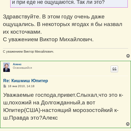
и при еде не ощущаются. Так ли это?
Здравствуйте. В этом году очень даже
ощущались. В некоторых ягодах я бы назвал
их косточками.
С уважением Виктор Михайлович.
С уважением Виктор Михайлович.
Алекс
Освоившийся
Re: Кишмиш Юпитер
С
18 янв 2010, 14:18
о
о
Уважаемые господа,привет.Слыхал,что это к-
б
щ
ш,похожий на Долгожданный,а вот
е
н
Юпитер(США)-настоящий морозостойкий к-
и
е
ш.Правда это?Алекс