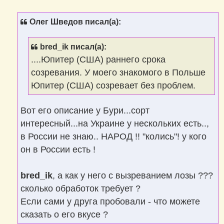
о
б
щ
Олег Шведов писал(а):
е
н
и
е
bred_ik писал(а):
....Юпитер (США) раннего срока
созревания. У моего знакомого в Польше
Юпитер (США) созревает без проблем.
Вот его описание у Бури...сорт
интересный...на Украине у нескольких есть..,
в России не знаю.. НАРОД !! "колись"! у кого
он в России есть !
bred_ik
, а как у него с вызреванием лозы ???
сколько обработок требует ?
Если сами у друга пробовали - что можете
сказать о его вкусе ?