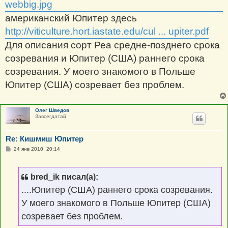
webbig.jpg
американский Юпитер здесь
http://viticulture.hort.iastate.edu/cul ... upiter.pdf
Для описания сорт Реа средне-позднего срока
созревания и Юпитер (США) раннего срока
созревания. У моего знакомого в Польше
Юпитер (США) созревает без проблем.
Олег Шведов
Завсегдатай
Re: Кишмиш Юпитер
С
24 янв 2010, 20:14
о
о
б
щ
bred_ik писал(а):
е
н
....Юпитер (США) раннего срока созревания.
и
е
У моего знакомого в Польше Юпитер (США)
созревает без проблем.