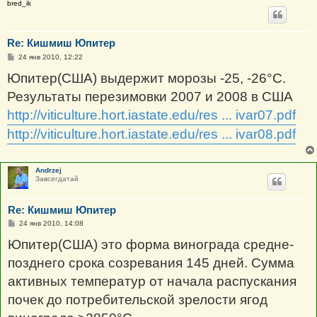
bred_ik
Re: Кишмиш Юпитер
С
24 янв 2010, 12:22
о
о
Юпитер(США) выдержит морозы -25, -26°C.
б
щ
Результаты перезимовки 2007 и 2008 в США
е
н
http://viticulture.hort.iastate.edu/res ... ivar07.pdf
и
е
http://viticulture.hort.iastate.edu/res ... ivar08.pdf
Andrzej
Завсегдатай
Re: Кишмиш Юпитер
С
24 янв 2010, 14:08
о
о
Юпитер(США) это форма винограда средне-
б
щ
позднего срока созревания 145 дней. Сумма
е
н
активных температур от начала распускания
и
е
почек до потребительской зрелости ягод