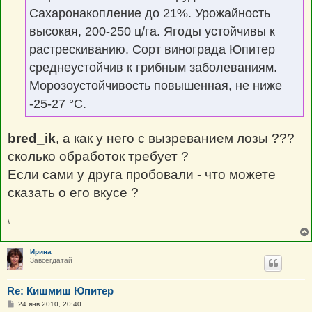
Сахаронакопление до 21%. Урожайность
высокая, 200-250 ц/га. Ягоды устойчивы к
растрескиванию. Сорт винограда Юпитер
среднеустойчив к грибным заболеваниям.
Морозоустойчивость повышенная, не ниже
-25-27 °С.
bred_ik
, а как у него с вызреванием лозы ???
сколько обработок требует ?
Если сами у друга пробовали - что можете
сказать о его вкусе ?
\
Ирина
Завсегдатай
Re: Кишмиш Юпитер
С
24 янв 2010, 20:40
о