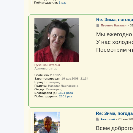
Поблагодарили:
1 раз
Re: Зима, погода 
С
Пузенко Наталья
»
31
о
о
Мы ежегодно 
б
щ
У нас холодно
е
н
Посмотрим чт
и
е
Пузенко Наталья
Администратор
Сообщения:
65627
Зарегистрирован:
16 дек 2008, 21:34
Город:
Волгоград
Подпись:
Наталья Лариасовна
Откуда:
Волгоград
Благодарил (а):
1424 раза
Поблагодарили:
2601 раз
Re: Зима, погода 
С
Анатолий
»
01 янв 20
о
о
Всем доброго
б