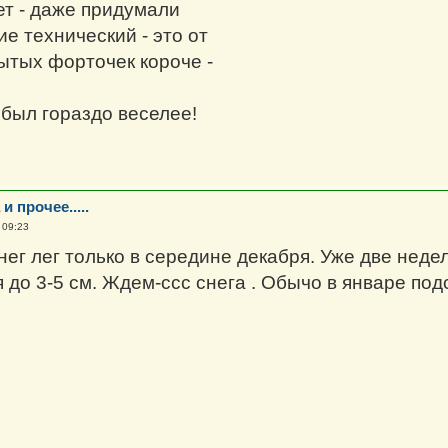
ет - даже придумали
е технический - это от
ытых форточек короче -
был гораздо веселее!
и прочее.....
 09:23
нег лег только в середине декабря. Уже две неде
до 3-5 см. Ждем-ссс снега . Обычо в январе подс