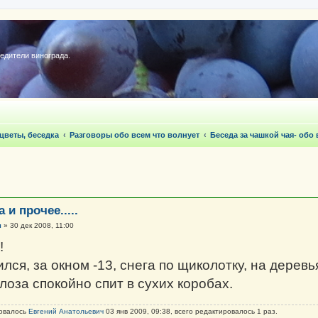
редители винограда.
 цветы, беседка
Разговоры обо всем что волнует
Беседа за чашкой чая- обо
 и прочее.....
ч
»
30 дек 2008, 11:00
!
лся, за окном -13, снега по щиколотку, на деревь
лоза спокойно спит в сухих коробах.
ровалось
Евгений Анатольевич
03 янв 2009, 09:38, всего редактировалось 1 раз.