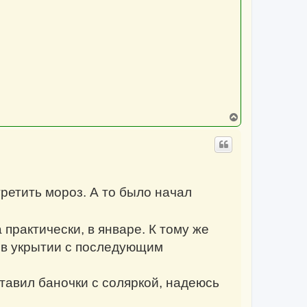
В
е
р
н
у
т
ь
с
третить мороз. А то было начал
я
к
н
а
практически, в январе. К тому же
ч
а
т в укрытии с последующим
л
у
тавил баночки с соляркой, надеюсь