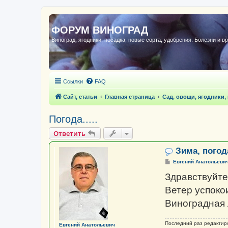
ФОРУМ ВИНОГРАД
Виноград, ягодники, посадка, новые сорта, удобрения. Болезни и в
Ссылки
FAQ
Сайт, статьи
Главная страница
Сад, овощи, ягодники,
Погода.....
Ответить
Зима, погода
С
Евгений Анатольеви
о
о
Здравствуйте
б
щ
Ветер успокои
е
н
Виноградная 
и
е
Последний раз редакти
Евгений Анатольевич