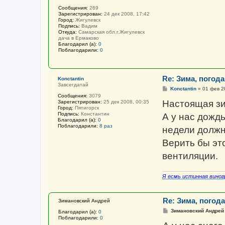
Сообщения:
269
Зарегистрирован:
24 дек 2008, 17:42
Город:
Жигулевск
Подпись:
Вадим
Откуда:
Самарская обл.г.Жигулевск
дача в Ермаково
Благодарил (а):
0
Поблагодарили:
0
Re: Зима, погода 
Konctantin
Завсегдатай
С
Konctantin
»
01 фев 2
о
Сообщения:
3079
о
Настоящая зи
Зарегистрирован:
25 дек 2008, 00:35
б
Город:
Пятигорск
щ
Подпись:
Константин
А у нас дождь
е
Благодарил (а):
0
н
Поблагодарили:
8 раз
недели должн
и
е
Верить бы эт
вентиляции.
Я есмь истинная виног
Re: Зима, погода 
Зимановский Андрей
С
Зимановский Андрей
Благодарил (а):
0
о
Поблагодарили:
0
о