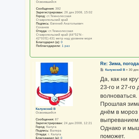
Освоившийся
Сообщения:
392
Зарегистрирован:
26 дек 2008, 15:02
Город:
ст.Темнолесская
Ставропольский край
Подпись:
Евгений Анатольевич
Соханев
Откуда:
ст.Темнолесская
Ставропольский край (44°52'N -
42°03'E) 431 метр над уровнем моря
Благодарил (а):
0
Поблагодарили:
1 раз
Re: Зима, погода 
С
Калужский В
»
30 дек
о
о
Да, как ни кру
б
щ
23-го и 27-го
е
н
волноваться.
и
е
Прошлая зима 
Калужский В
днём в мороз
Освоившийся
выпреванием.
Сообщения:
87
Зарегистрирован:
24 дек 2008, 12:21
Однако и мыш
Город:
Калуга
Подпись:
Валера
Откуда:
г. Калуга
поможет.
Благодарил (а):
0