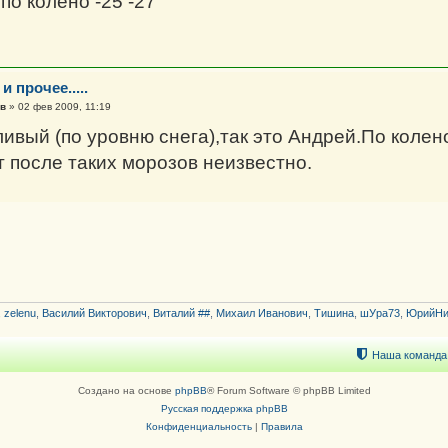
 по колено -25 -27
и прочее.....
в
»
02 фев 2009, 11:19
вый (по уровню снега),так это Андрей.По колено 
т после таких морозов неизвестно.
,
zelenu
,
Василий Викторович
,
Виталий ##
,
Михаил Иванович
,
Тишина
,
шУра73
,
ЮрийНи
Наша команда
Создано на основе
phpBB
® Forum Software © phpBB Limited
Русская поддержка phpBB
Конфиденциальность
|
Правила