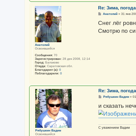
Re: Зима, погода 
С
Анатолий
»
31 янв 20
о
о
Снег лёг ровн
б
щ
Смотрю по сир
е
н
и
е
Анатолий
Освоившийся
Сообщения:
70
Зарегистрирован:
28 дек 2008, 12:14
Город:
Балаково
Откуда:
Саратовская обл.
Благодарил (а):
0
Поблагодарили:
0
Re: Зима, погода 
С
Рябушкин Вадим
»
01
о
о
и сказать неч
б
щ
е
н
и
е
С уважением Вадим
Рябушкин Вадим
Освоившийся