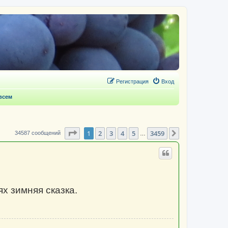
Регистрация
Вход
 всем
Страница
1
из
3459
1
2
3
4
5
3459
След.
34587 сообщений
…
ях зимняя сказка.