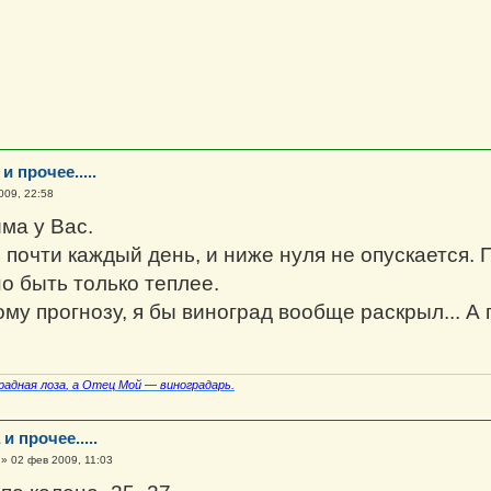
и прочее.....
009, 22:58
ма у Вас.
 почти каждый день, и ниже нуля не опускается.
о быть только теплее.
ому прогнозу, я бы виноград вообще раскрыл... А
радная лоза
, а Отец Мой — виноградарь.
и прочее.....
»
02 фев 2009, 11:03