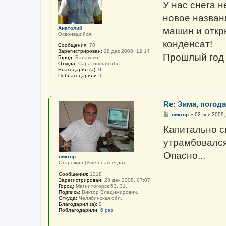
щ
У нас снега н
е
н
новое названи
и
е
Анатолий
машин и откр
Освоившийся
конденсат!
Сообщения:
70
Зарегистрирован:
28 дек 2008, 12:14
Прошлый год 
Город:
Балаково
Откуда:
Саратовская обл.
Благодарил (а):
0
Поблагодарили:
0
Re: Зима, погода 
С
виктор
»
02 янв 2009,
о
о
Капитально с
б
щ
утрамбовался 
е
н
Опасно...
и
виктор
е
Старожил (Ушел навсегда)
Сообщения:
1218
Зарегистрирован:
23 дек 2008, 07:07
Город:
Магнитогорск 53. 31.
Подпись:
Виктор Владимирович.
Откуда:
Челябинская обл.
Благодарил (а):
0
Поблагодарили:
6 раз