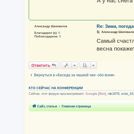
А у нас снега
б
щ
е
н
и
е
Re: Зима, погода 
Александр Шаповалов
С
Александр Шаповало
Благодарил (а):
0
о
Поблагодарили:
0
о
Самый счастли
б
щ
весна покаже
е
н
и
е
Ответить
Вернуться в «Беседа за чашкой чая- обо всем»
КТО СЕЙЧАС НА КОНФЕРЕНЦИИ
Сейчас этот форум просматривают:
Google [Bot]
,
nik1878
,
svist_63
Сайт, статьи
Главная страница