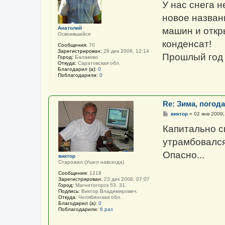
щ
У нас снега н
е
н
новое названи
и
е
Анатолий
машин и откр
Освоившийся
конденсат!
Сообщения:
70
Зарегистрирован:
28 дек 2008, 12:14
Прошлый год 
Город:
Балаково
Откуда:
Саратовская обл.
Благодарил (а):
0
Поблагодарили:
0
Re: Зима, погода 
С
виктор
»
02 янв 2009,
о
о
Капитально с
б
щ
утрамбовался 
е
н
Опасно...
и
виктор
е
Старожил (Ушел навсегда)
Сообщения:
1218
Зарегистрирован:
23 дек 2008, 07:07
Город:
Магнитогорск 53. 31.
Подпись:
Виктор Владимирович.
Откуда:
Челябинская обл.
Благодарил (а):
0
Поблагодарили:
6 раз