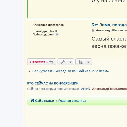
А у нас снега
б
щ
е
н
и
е
Re: Зима, погода 
Александр Шаповалов
С
Александр Шаповало
Благодарил (а):
0
о
Поблагодарили:
0
о
Самый счастли
б
щ
весна покаже
е
н
и
е
Ответить
Вернуться в «Беседа за чашкой чая- обо всем»
КТО СЕЙЧАС НА КОНФЕРЕНЦИИ
Сейчас этот форум просматривают:
Alex47
,
Александр Мельнико
Сайт, статьи
Главная страница