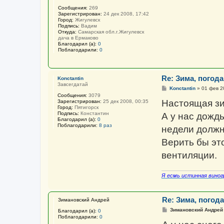
Сообщения:
269
Зарегистрирован:
24 дек 2008, 17:42
Город:
Жигулевск
Подпись:
Вадим
Откуда:
Самарская обл.г.Жигулевск
дача в Ермаково
Благодарил (а):
0
Поблагодарили:
0
Re: Зима, погода 
Konctantin
Завсегдатай
С
Konctantin
»
01 фев 2
о
Сообщения:
3079
о
Настоящая зи
Зарегистрирован:
25 дек 2008, 00:35
б
Город:
Пятигорск
щ
Подпись:
Константин
А у нас дождь
е
Благодарил (а):
0
н
Поблагодарили:
8 раз
недели должн
и
е
Верить бы эт
вентиляции.
Я есмь истинная виног
Re: Зима, погода 
Зимановский Андрей
С
Зимановский Андрей
Благодарил (а):
0
о
Поблагодарили:
0
о