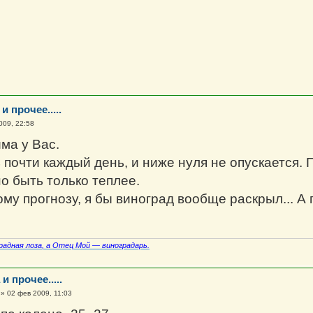
и прочее.....
009, 22:58
ма у Вас.
 почти каждый день, и ниже нуля не опускается.
о быть только теплее.
ому прогнозу, я бы виноград вообще раскрыл... А
радная лоза
, а Отец Мой — виноградарь.
и прочее.....
»
02 фев 2009, 11:03