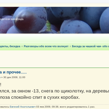
редители винограда.
 цветы, беседка
Разговоры обо всем что волнует
Беседа за чашкой чая- обо
 и прочее.....
ч
»
30 дек 2008, 11:00
!
лся, за окном -13, снега по щиколотку, на деревь
лоза спокойно спит в сухих коробах.
ровалось
Евгений Анатольевич
03 янв 2009, 09:38, всего редактировалось 1 раз.