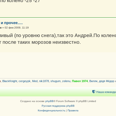
 по колено -25 -27
и прочее.....
в
»
02 фев 2009, 11:19
вый (по уровню снега),так это Андрей.По колено 
т после таких морозов неизвестно.
в
,
BlackKnight
,
cergeypk
,
Med
,
nik1878
,
shugum
,
zelenu
,
Павел 1974
,
Вилли
,
дядя Фёдор
и
Наша команда
Создано на основе
phpBB
® Forum Software © phpBB Limited
Русская поддержка phpBB
Конфиденциальность
|
Правила