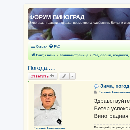
ФОРУМ ВИНОГРАД
Виноград, ягодники, посадка, новые сорта, удобрения. Болезни и в
Ссылки
FAQ
Сайт, статьи
Главная страница
Сад, овощи, ягодники,
Погода.....
Ответить
Зима, погода
С
Евгений Анатольеви
о
о
Здравствуйте
б
щ
Ветер успокои
е
н
Виноградная 
и
е
Последний раз редакти
Евгений Анатольевич