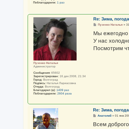
Поблагодарили:
1 раз
Re: Зима, погода 
С
Пузенко Наталья
»
31
о
о
Мы ежегодно 
б
щ
У нас холодно
е
н
Посмотрим чт
и
е
Пузенко Наталья
Администратор
Сообщения:
65602
Зарегистрирован:
16 дек 2008, 21:34
Город:
Волгоград
Подпись:
Наталья Лариасовна
Откуда:
Волгоград
Благодарил (а):
1409 раз
Поблагодарили:
2604 раза
Re: Зима, погода 
С
Анатолий
»
01 янв 20
о
о
Всем доброго
б