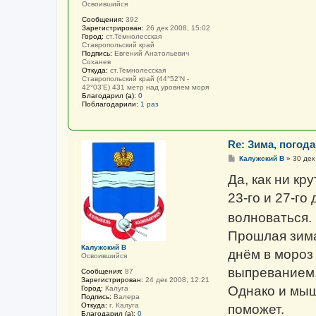
Освоившийся
Сообщения:
392
Зарегистрирован:
26 дек 2008, 15:02
Город:
ст.Темнолесская
Ставропольский край
Подпись:
Евгений Анатольевич
Соханев
Откуда:
ст.Темнолесская
Ставропольский край (44°52'N -
42°03'E) 431 метр над уровнем моря
Благодарил (а):
0
Поблагодарили:
1 раз
Re: Зима, погода 
С
Калужский В
»
30 дек
о
о
Да, как ни кру
б
щ
23-го и 27-го
е
н
волноваться.
и
е
Прошлая зима 
Калужский В
днём в мороз
Освоившийся
выпреванием.
Сообщения:
87
Зарегистрирован:
24 дек 2008, 12:21
Однако и мыш
Город:
Калуга
Подпись:
Валера
Откуда:
г. Калуга
поможет.
Благодарил (а):
0