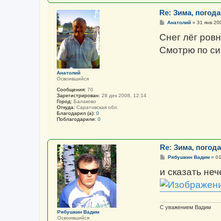
Re: Зима, погода 
С
Анатолий
»
31 янв 20
о
о
Снег лёг ровн
б
щ
Смотрю по сир
е
н
и
е
Анатолий
Освоившийся
Сообщения:
70
Зарегистрирован:
28 дек 2008, 12:14
Город:
Балаково
Откуда:
Саратовская обл.
Благодарил (а):
0
Поблагодарили:
0
Re: Зима, погода 
С
Рябушкин Вадим
»
01
о
о
и сказать неч
б
щ
е
н
и
е
С уважением Вадим
Рябушкин Вадим
Освоившийся