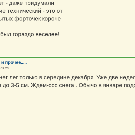
ет - даже придумали
е технический - это от
ытых форточек короче -
был гораздо веселее!
и прочее.....
 09:23
нег лег только в середине декабря. Уже две неде
до 3-5 см. Ждем-ссс снега . Обычо в январе подс