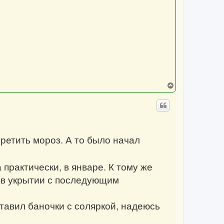
В
е
р
н
у
т
ь
с
третить мороз. А то было начал
я
к
н
а
практически, в январе. К тому же
ч
а
т в укрытии с последующим
л
у
тавил баночки с соляркой, надеюсь