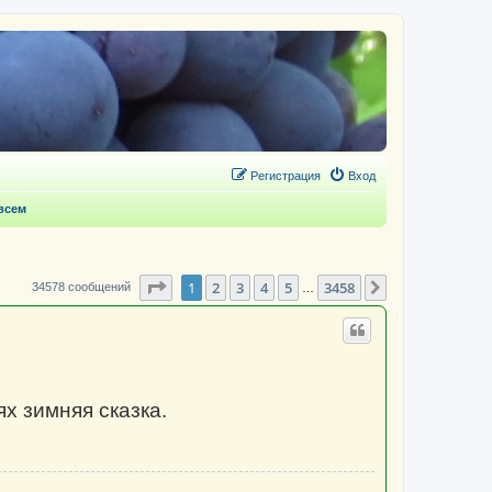
Регистрация
Вход
 всем
Страница
1
из
3458
1
2
3
4
5
3458
След.
34578 сообщений
…
ях зимняя сказка.