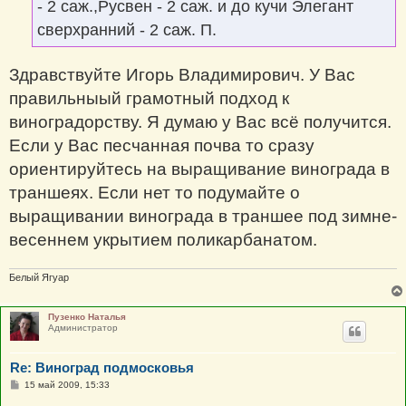
- 2 саж.,Русвен - 2 саж. и до кучи Элегант
сверхранний - 2 саж. П.
Здравствуйте Игорь Владимирович. У Вас
правильныый грамотный подход к
виноградорству. Я думаю у Вас всё получится.
Если у Вас песчанная почва то сразу
ориентируйтесь на выращивание винограда в
траншеях. Если нет то подумайте о
выращивании винограда в траншее под зимне-
весеннем укрытием поликарбанатом.
Белый Ягуар
Пузенко Наталья
Администратор
Re: Виноград подмосковья
С
15 май 2009, 15:33
о
о