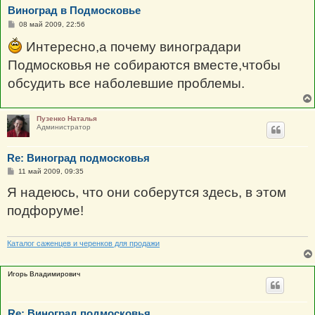
Виноград в Подмосковье
С
08 май 2009, 22:56
о
о
Интересно,а почему виноградари
б
щ
Подмосковья не собираются вместе,чтобы
е
н
обсудить все наболевшие проблемы.
и
е
Пузенко Наталья
Администратор
Re: Виноград подмосковья
С
11 май 2009, 09:35
о
о
Я надеюсь, что они соберутся здесь, в этом
б
щ
подфоруме!
е
н
и
е
Каталог саженцев и черенков для продажи
Игорь Владимирович
Re: Виноград подмосковья