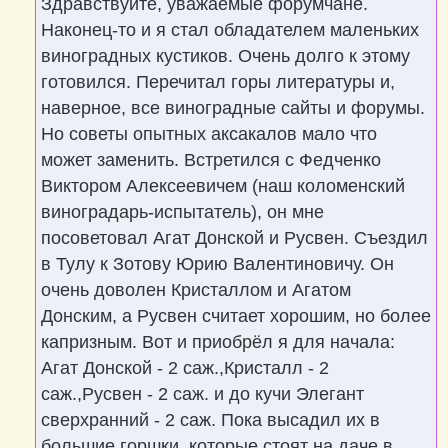
Здравствуйте, уважаемые форумчане.
и
е
Наконец-то и я стал обладателем маленьких
виноградных кустиков. Очень долго к этому
готовился. Перечитал горы литературы и,
наверное, все виноградные сайты и форумы.
Но советы опытных аксакалов мало что
может заменить. Встретился с Федченко
Виктором Алексеевичем (наш коломенский
виноградарь-испытатель), он мне
посоветовал Агат Донской и Русвен. Съездил
в Тулу к Зотову Юрию Валентиновичу. Он
очень доволен Кристаллом и Агатом
Донским, а Русвен считает хорошим, но более
капризным. Вот и приобрёл я для начала:
Агат Донской - 2 саж.,Кристалл - 2
саж.,Русвен - 2 саж. и до кучи Элегант
сверхранний - 2 саж. Пока высадил их в
большие горшки, которые стоят на даче в