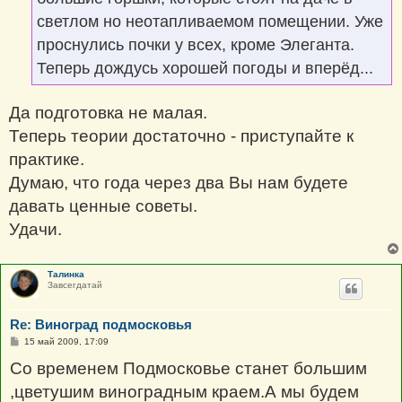
светлом но неотапливаемом помещении. Уже
проснулись почки у всех, кроме Элеганта.
Теперь дождусь хорошей погоды и вперёд...
Да подготовка не малая.
Теперь теории достаточно - приступайте к
практике.
Думаю, что года через два Вы нам будете
давать ценные советы.
Удачи.
Талинка
Завсегдатай
Re: Виноград подмосковья
С
15 май 2009, 17:09
о
о
Со временем Подмосковье станет большим
б
щ
,цветушим виноградным краем.А мы будем
е