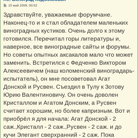
С
15 май 2009, 00:02
о
о
Здравствуйте, уважаемые форумчане.
б
щ
Наконец-то и я стал обладателем маленьких
е
н
виноградных кустиков. Очень долго к этому
и
е
готовился. Перечитал горы литературы и,
наверное, все виноградные сайты и форумы.
Но советы опытных аксакалов мало что может
заменить. Встретился с Федченко Виктором
Алексеевичем (наш коломенский виноградарь-
испытатель), он мне посоветовал Агат
Донской и Русвен. Съездил в Тулу к Зотову
Юрию Валентиновичу. Он очень доволен
Кристаллом и Агатом Донским, а Русвен
считает хорошим, но более капризным. Вот и
приобрёл я для начала: Агат Донской - 2
саж.,Кристалл - 2 саж.,Русвен - 2 саж. и до
кучи Элегант сверхранний - 2 саж. Пока