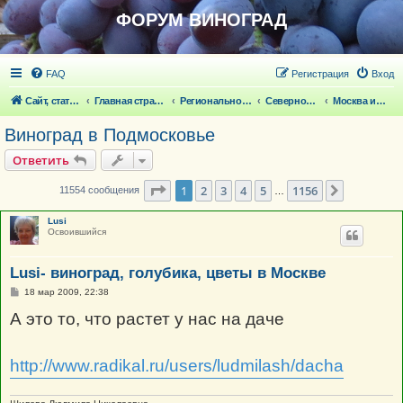
ФОРУМ ВИНОГРАД
FAQ
Регистрация
Вход
Сайт, статьи
Главная страница
Региональное виноградарство
Северное виноградарство
Москва и Подмосковье
Виноград в Подмосковье
Ответить
Страница
1
из
1156
1
2
3
4
5
1156
След.
11554 сообщения
…
Lusi
Освоившийся
Lusi- виноград, голубика, цветы в Москве
С
18 мар 2009, 22:38
о
о
А это то, что растет у нас на даче
б
щ
е
н
http://www.radikal.ru/users/ludmilash/dacha
и
е