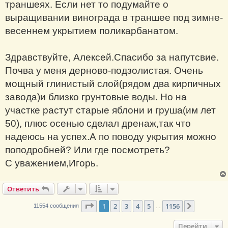
траншеях. Если нет то подумайте о
выращивании винограда в траншее под зимне-
весеннем укрытием поликарбанатом.
Здравствуйте, Алексей.Спасибо за напутсвие.
Почва у меня дерново-подзолистая. Очень
мощный глинистый слой(рядом два кирпичных
завода)и близко грунтовые воды. Но на
участке растут старые яблони и груша(им лет
50), плюс осенью сделал дренаж,так что
надеюсь на успех.А по поводу укрытия можно
поподробней? Или где посмотреть?
С уважением,Игорь.
Ответить
Страница
1
из
1156
1
2
3
4
5
1156
След.
11554 сообщения
…
Перейти