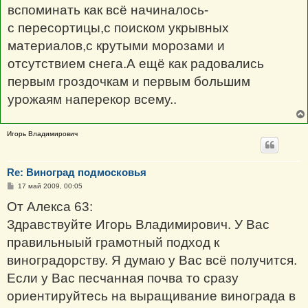
н
вспоминать как всё начиналось-
и
е
с пересортицы,с поиском укрывных
материалов,с крутыми морозами и
отсутствием снега.А ещё как радовались
первым гроздочкам и первым большим
урожаям наперекор всему..
Игорь Владимирович
Re: Виноград подмосковья
С
17 май 2009, 00:05
о
о
От Алекса 63:
б
щ
Здравствуйте Игорь Владимирович. У Вас
е
н
правильныый грамотный подход к
и
е
виноградорству. Я думаю у Вас всё получится.
Если у Вас песчанная почва то сразу
ориентируйтесь на выращивание винограда в