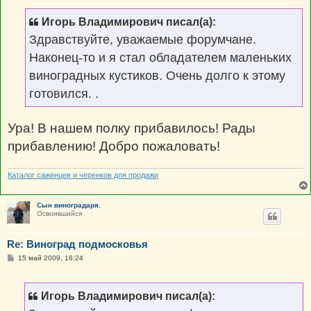
б
щ
Игорь Владимирович писал(а):
е
н
Здравствуйте, уважаемые форумчане.
и
е
Наконец-то и я стал обладателем маленьких
виноградных кустиков. Очень долго к этому
готовился. .
Ура! В нашем полку прибавилось! Рады
прибавлению! Добро пожаловать!
Каталог саженцев и черенков для продажи
Сын виноградаря.
Освоившийся
Re: Виноград подмосковья
С
15 май 2009, 16:24
о
о
б
щ
Игорь Владимирович писал(а):
е
н