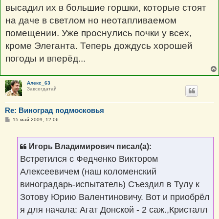
высадил их в большие горшки, которые стоят
на даче в светлом но неотапливаемом
помещении. Уже проснулись почки у всех,
кроме Элеганта. Теперь дождусь хорошей
погоды и вперёд...
Алекс_63
Завсегдатай
Re: Виноград подмосковья
С
15 май 2009, 12:06
о
о
б
щ
Игорь Владимирович писал(а):
е
н
Встретился с Федченко Виктором
и
е
Алексеевичем (наш коломенский
виноградарь-испытатель) Съездил в Тулу к
Зотову Юрию Валентиновичу. Вот и приобрёл
я для начала: Агат Донской - 2 саж.,Кристалл