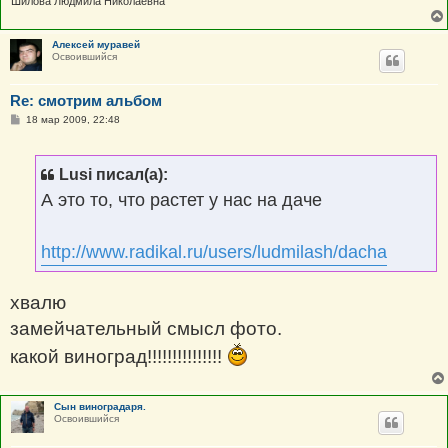
Шилова Людмила Николаевна
Алексей муравей
Освоившийся
Re: смотрим альбом
С
18 мар 2009, 22:48
о
о
б
щ
Lusi писал(а):
е
н
А это то, что растет у нас на даче
и
е
http://www.radikal.ru/users/ludmilash/dacha
хвалю
замейчательный смысл фото.
какой виноград!!!!!!!!!!!!!!!
Сын виноградаря.
Освоившийся