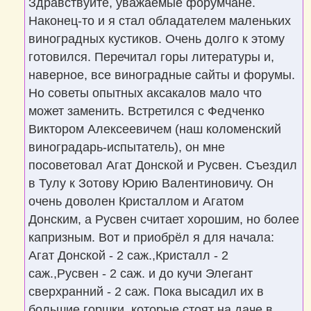
Здравствуйте, уважаемые форумчане.
и
е
Наконец-то и я стал обладателем маленьких
виноградных кустиков. Очень долго к этому
готовился. Перечитал горы литературы и,
наверное, все виноградные сайты и форумы.
Но советы опытных аксакалов мало что
может заменить. Встретился с Федченко
Виктором Алексеевичем (наш коломенский
виноградарь-испытатель), он мне
посоветовал Агат Донской и Русвен. Съездил
в Тулу к Зотову Юрию Валентиновичу. Он
очень доволен Кристаллом и Агатом
Донским, а Русвен считает хорошим, но более
капризным. Вот и приобрёл я для начала:
Агат Донской - 2 саж.,Кристалл - 2
саж.,Русвен - 2 саж. и до кучи Элегант
сверхранний - 2 саж. Пока высадил их в
большие горшки, которые стоят на даче в