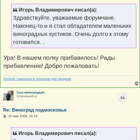
б
щ
Игорь Владимирович писал(а):
е
н
Здравствуйте, уважаемые форумчане.
и
е
Наконец-то и я стал обладателем маленьких
виноградных кустиков. Очень долго к этому
готовился. .
Ура! В нашем полку прибавилось! Рады
прибавлению! Добро пожаловать!
Каталог саженцев и черенков для продажи
Сын виноградаря.
Освоившийся
Re: Виноград подмосковья
С
15 май 2009, 16:24
о
о
б
щ
Игорь Владимирович писал(а):
е
н