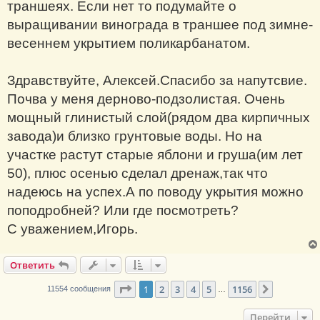
траншеях. Если нет то подумайте о
выращивании винограда в траншее под зимне-
весеннем укрытием поликарбанатом.
Здравствуйте, Алексей.Спасибо за напутсвие.
Почва у меня дерново-подзолистая. Очень
мощный глинистый слой(рядом два кирпичных
завода)и близко грунтовые воды. Но на
участке растут старые яблони и груша(им лет
50), плюс осенью сделал дренаж,так что
надеюсь на успех.А по поводу укрытия можно
поподробней? Или где посмотреть?
С уважением,Игорь.
Ответить
Страница
1
из
1156
1
2
3
4
5
1156
След.
11554 сообщения
…
Перейти