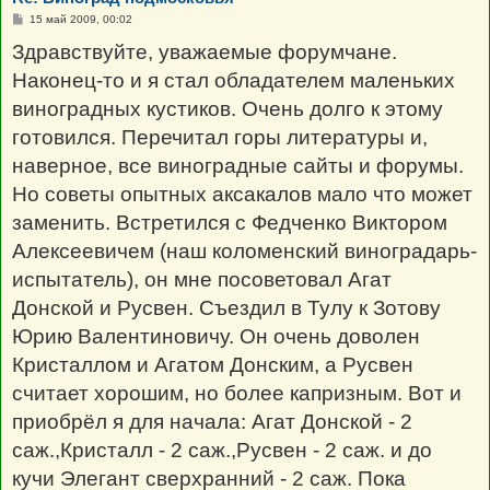
С
15 май 2009, 00:02
о
о
Здравствуйте, уважаемые форумчане.
б
щ
Наконец-то и я стал обладателем маленьких
е
н
виноградных кустиков. Очень долго к этому
и
е
готовился. Перечитал горы литературы и,
наверное, все виноградные сайты и форумы.
Но советы опытных аксакалов мало что может
заменить. Встретился с Федченко Виктором
Алексеевичем (наш коломенский виноградарь-
испытатель), он мне посоветовал Агат
Донской и Русвен. Съездил в Тулу к Зотову
Юрию Валентиновичу. Он очень доволен
Кристаллом и Агатом Донским, а Русвен
считает хорошим, но более капризным. Вот и
приобрёл я для начала: Агат Донской - 2
саж.,Кристалл - 2 саж.,Русвен - 2 саж. и до
кучи Элегант сверхранний - 2 саж. Пока