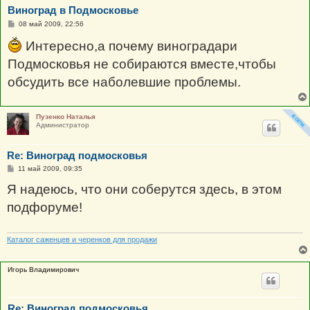
Виноград в Подмосковье
С
08 май 2009, 22:56
о
о
Интересно,а почему виноградари
б
щ
Подмосковья не собираются вместе,чтобы
е
н
обсудить все наболевшие проблемы.
и
е
Пузенко Наталья
Администратор
Re: Виноград подмосковья
С
11 май 2009, 09:35
о
о
Я надеюсь, что они соберутся здесь, в этом
б
щ
подфоруме!
е
н
и
е
Каталог саженцев и черенков для продажи
Игорь Владимирович
Re: Виноград подмосковья