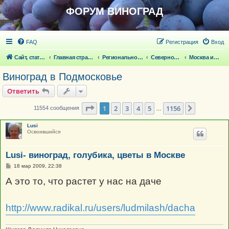
ФОРУМ ВИНОГРАД
FAQ
Регистрация
Вход
Сайт, статьи
Главная страница
Региональное виноградарство
Северное виноградарство
Москва и Подмосковье
Виноград в Подмосковье
Ответить
Страница
1
из
1156
1
2
3
4
5
1156
След.
11554 сообщения
…
Lusi
Освоившийся
Lusi- виноград, голубика, цветы в Москве
С
18 мар 2009, 22:38
о
о
А это то, что растет у нас на даче
б
щ
е
н
http://www.radikal.ru/users/ludmilash/dacha
и
е