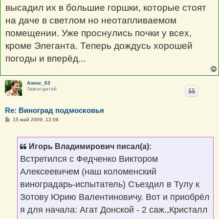
высадил их в большие горшки, которые стоят
на даче в светлом но неотапливаемом
помещении. Уже проснулись почки у всех,
кроме Элеганта. Теперь дождусь хорошей
погоды и вперёд...
Алекс_63
Завсегдатай
Re: Виноград подмосковья
С
15 май 2009, 12:06
о
о
б
щ
Игорь Владимирович писал(а):
е
н
Встретился с Федченко Виктором
и
е
Алексеевичем (наш коломенский
виноградарь-испытатель) Съездил в Тулу к
Зотову Юрию Валентиновичу. Вот и приобрёл
я для начала: Агат Донской - 2 саж.,Кристалл