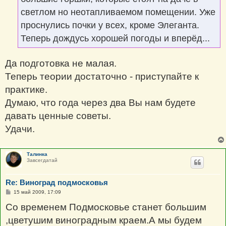
светлом но неотапливаемом помещении. Уже
проснулись почки у всех, кроме Элеганта.
Теперь дождусь хорошей погоды и вперёд...
Да подготовка не малая.
Теперь теории достаточно - приступайте к
практике.
Думаю, что года через два Вы нам будете
давать ценные советы.
Удачи.
Талинка
Завсегдатай
Re: Виноград подмосковья
С
15 май 2009, 17:09
о
о
Со временем Подмосковье станет большим
б
щ
,цветушим виноградным краем.А мы будем
е