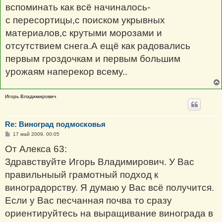
н
вспоминать как всё начиналось-
и
е
с пересортицы,с поиском укрывных
материалов,с крутыми морозами и
отсутствием снега.А ещё как радовались
первым гроздочкам и первым большим
урожаям наперекор всему..
Игорь Владимирович
Re: Виноград подмосковья
С
17 май 2009, 00:05
о
о
От Алекса 63:
б
щ
Здравствуйте Игорь Владимирович. У Вас
е
н
правильныый грамотный подход к
и
е
виноградорству. Я думаю у Вас всё получится.
Если у Вас песчанная почва то сразу
ориентируйтесь на выращивание винограда в