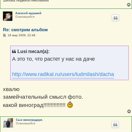
Шилова Людмила Николаевна
Алексей муравей
Освоившийся
Re: смотрим альбом
С
18 мар 2009, 22:48
о
о
б
щ
Lusi писал(а):
е
н
А это то, что растет у нас на даче
и
е
http://www.radikal.ru/users/ludmilash/dacha
хвалю
замейчательный смысл фото.
какой виноград!!!!!!!!!!!!!!!
Сын виноградаря.
Освоившийся