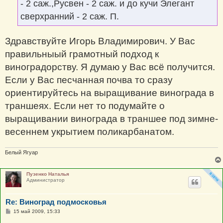
- 2 саж.,Русвен - 2 саж. и до кучи Элегант
сверхранний - 2 саж. П.
Здравствуйте Игорь Владимирович. У Вас
правильныый грамотный подход к
виноградорству. Я думаю у Вас всё получится.
Если у Вас песчанная почва то сразу
ориентируйтесь на выращивание винограда в
траншеях. Если нет то подумайте о
выращивании винограда в траншее под зимне-
весеннем укрытием поликарбанатом.
Белый Ягуар
Пузенко Наталья
Администратор
Re: Виноград подмосковья
С
15 май 2009, 15:33
о
о