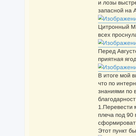
и лозы выстре
запасной на 
Цитронный Ма
всех проснула
Перед Август
приятная яго
В итоге мой 
что по интер
знаниями по 
благодарност
1.Перевести 
плеча под 90
сформировать
Этот пункт б