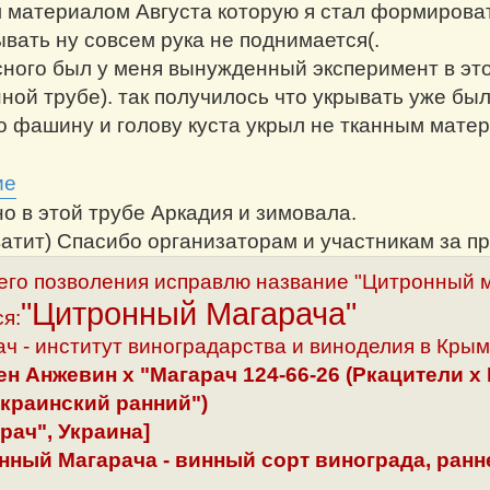
 материалом Августа которую я стал формироват
ывать ну совсем рука не поднимается(.
сного был у меня вынужденный эксперимент в это
ной трубе). так получилось что укрывать уже был
го фашину и голову куста укрыл не тканным мате
о в этой трубе Аркадия и зимовала.
ватит) Спасибо организаторам и участникам за 
го позволения исправлю название "Цитронный м
"Цитронный Магарача"
я:
ч - институт виноградарства и виноделия в Крым
н Анжевин x "Магарач 124-66-26 (Ркацители x 
краинский ранний")
рач", Украина]
нный Магарача - винный сорт винограда, ранн