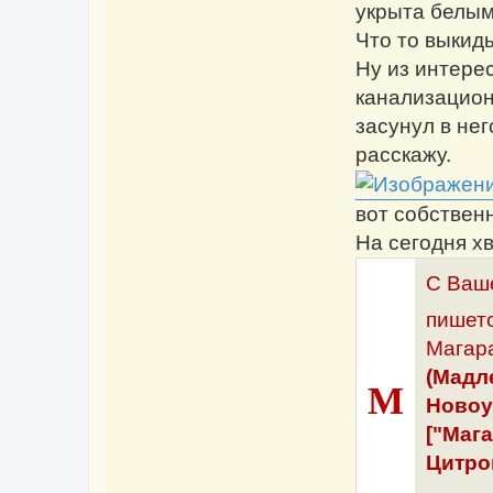
укрыта белым
Что то выкид
Ну из интере
канализацион
засунул в не
расскажу.
вот собственн
На сегодня х
С Ваше
пишетс
Магара
(Мадле
M
Новоу
["Мага
Цитро
...