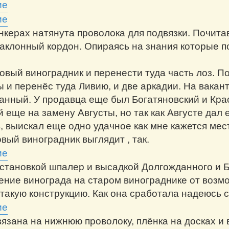
анкерах натянута проволока для подвязки. Почита
аклонный кордон. Опираясь на знания которые по
новый виноградник и перенести туда часть лоз. П
ы и перенёс туда Ливию, и две аркадии. На вакан
анный. У продавца еще был Богатяновский и Крас
й еще на замену Августы, но так как Августе дал
в, выискал еще одно удачное как мне кажется мес
вый виноградник выглядит , так.
становкой шпалер и высадкой Долгожданного и Бо
ение винограда на старом винограднике от возм
 такую конструкцию. Как она сработала надеюсь с
вязана на нижнюю проволоку, плёнка на досках и 