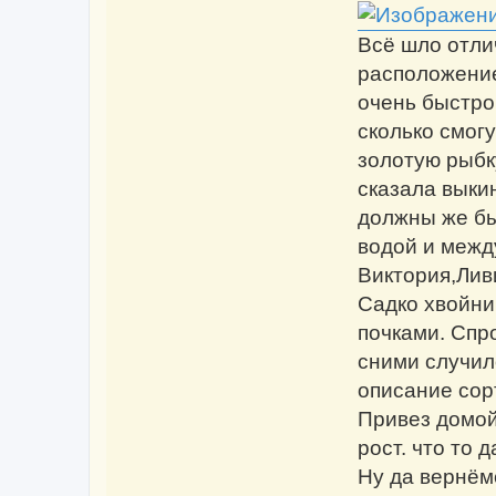
Всё шло отли
расположение
очень быстро
сколько смогу
золотую рыбку
сказала выкин
должны же быт
водой и межд
Виктория,Лив
Садко хвойни
почками. Спро
сними случил
описание сорт
Привез домой
рост. что то 
Ну да вернём