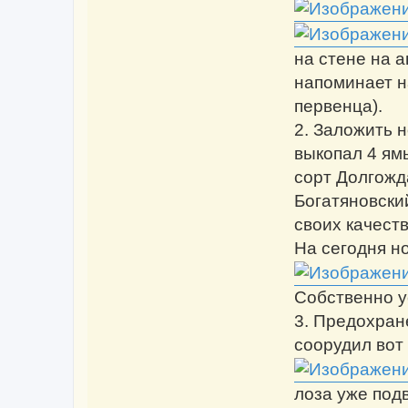
на стене на 
напоминает н
первенца).
2. Заложить 
выкопал 4 ям
сорт Долгожд
Богатяновски
своих качест
На сегодня но
Собственно у
3. Предохран
соорудил вот
лоза уже под