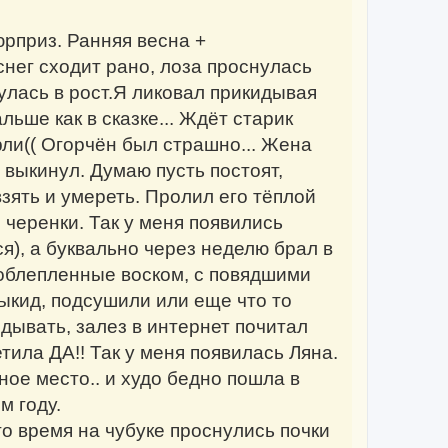
юрприз. Ранняя весна +
нег сходит рано, лоза проснулась
улась в рост.Я ликовал прикидывая
льше как в сказке... Ждёт старик
ерли(( Огорчён был страшно... Жена
е выкинул. Думаю пусть постоят,
взять и умереть. Пролил его тёплой
черенки. Так у меня появились
я), а буквально через неделю брал в
облепленные воском, с повядшими
выкид, подсушили или еще что то
дывать, залез в интернет почитал
тила ДА!! Так у меня появилась Ляна.
ое место.. и худо бедно пошла в
м году.
о время на чубуке проснулись почки