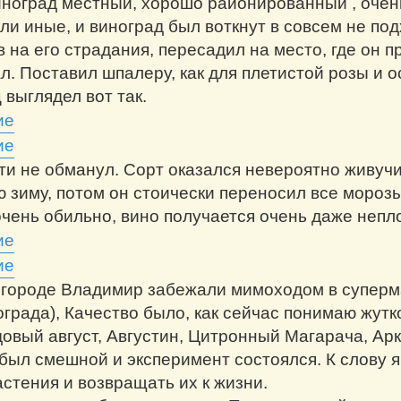
виноград местный, хорошо районированный , очен
ли иные, и виноград был воткнут в совсем не по
 на его страдания, пересадил на место, где он пр
л. Поставил шпалеру, как для плетистой розы и о
 выглядел вот так.
ти не обманул. Сорт оказался невероятно живучи
ю зиму, потом он стоически переносил все морозы
чень обильно, вино получается очень даже непл
в городе Владимир забежали мимоходом в суперм
града), Качество было, как сейчас понимаю жутк
овый август, Августин, Цитронный Магарача, Ар
 был смешной и эксперимент состоялся. К слову 
стения и возвращать их к жизни.