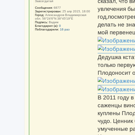
сказал, что 
Завсегдатай
увлечения бы
Сообщения:
6877
Зарегистрирован:
25 апр 2015, 18:00
Город:
Александров Владимирская
год,посмотрев
обл. 56°24′6″N 38°45′19″E
Подпись:
Вадим
делать не зна
Благодарил (а):
0
Поблагодарили:
16 раз
мой первенец
Дедушка кста
только перву
Плодоносит о
В 2011 году 
саженцы вино
куплены Плод
чудо. Ценник
умученные ра