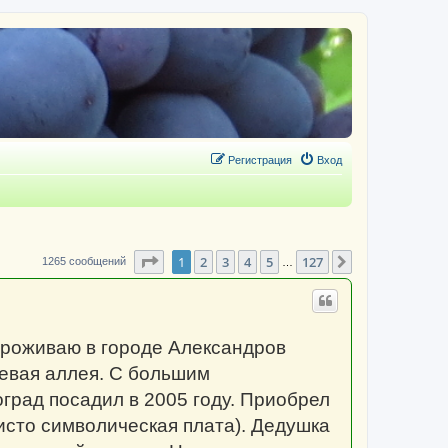
Регистрация
Вход
Страница
1
из
127
1
2
3
4
5
127
След.
1265 сообщений
…
Проживаю в городе Александров
евая аллея. С большим
град посадил в 2005 году. Приобрел
чисто символическая плата). Дедушка