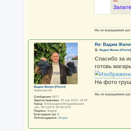
Запат
Мы не выращиваем раст
Re: Вадим Жилин 
С
Вадим Жилин (Florist)
о
о
Спасибо за и
б
щ
готовь магар
е
н
и
е
На фото груш
Вадим Жилин (Florist)
Завсегдатай
Мы не выращиваем раст
Сообщения:
6877
Зарегистрирован:
25 апр 2015, 18:00
Город:
Александров Владимирская
обл. 56°24′6″N 38°45′19″E
Подпись:
Вадим
Благодарил (а):
0
Поблагодарили:
16 раз