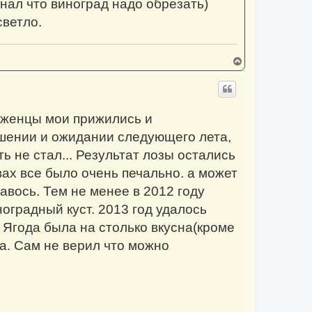
знал что виноград надо обрезать)
светло.
В
е
р
н
у
т
Саженцы мои прижились и
ь
с
ушении и ожидании следующего лета,
я
к
ь не стал... Результат лозы остались
н
а
вах все было очень печально. а может
ч
а
 авось. Тем не менее в 2012 году
л
у
градный куст. 2013 год удалось
. Ягода была на столько вкусна(кроме
а. Сам не верил что можно