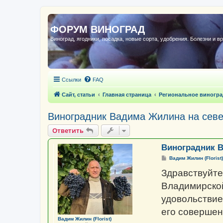
ФОРУМ ВИНОГРАД
Виноград, ягодники, посадка, новые сорта, удобрения. Болезни и в
Ссылки
FAQ
Сайт, статьи
Главная страница
Региональное виногра
Виноградник Вадима Жилина на севе
Ответить
Виноградник В
С
Вадим Жилин (Florist)
о
о
Здравствуйте
б
щ
Владимирской
е
н
удовольствие
и
е
его совершен
Вадим Жилин (Florist)