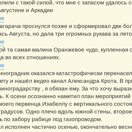
лили с такой силой, что мне с запасом удалось 
Августине и Аркадии
гарача проснулся позже и сформировал две бо
сь Августа, но дала три огромных рукава за лето
ой та самая малина Оранжевое чудо, купленная 
да во всех отношениях.
виноградник оказался катастрофически перенасел
нету и нашёл видео канал Александра Крота. В 
виноградарству , я обязан ему. За что хочу выра
ь. К осени осознанно наметил план мероприятий 
моего первенца Изабеллу с вертикального состоя
 градусов. Одно плечо вдоль южной стены, второе
 по забору рабице под газопроводом.
ыл исполнен частично осенью, окончательно весн