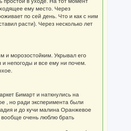
ь простой в уходе. На тот момент
дходящее ему место. Через
оживает по сей день. Что и как с ним
ставил расти). Через несколько лет
м и морозостойким. Укрывал его
 и непогоды и все ему ни почем.
охое.
аркет Бимарт и наткнулись на
ое , но ради эксперимента были
кадия и до кучи малина Оранжевое
я вообще очень люблю брать