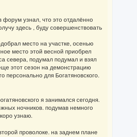
в форум узнал, что это отдалённо
лучу здесь , буду совершенствовать
одобрал место на участке, осенью
тное место этой весной приобрел
а севера, подумал подумал и взял
 еще этот сезон на демонстрацию
то персонально для Богатяновского.
гатяновского я занимался сегодня.
ожных ночников. подумав немного
коро узнаю.
второй проволоке. на заднем плане