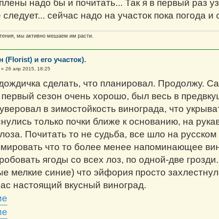
плены надо бы и почитать... Так я в первый раз у
ледует... сейчас надо на участок пока погода и 
ения, мы активно мешаем им расти.
Florist) и его участок).
»
26 апр 2015, 18:25
 дождичка сделать, что планировал. Продолжу. 
 первый сезон очень хорошо, был весь в предвк
уверовал в зимостойкость винограда, что укрыват
снулись только почки ближе к основанию, на рука
лоза. Почитать то не судьба, все шло на русском
мировать что то более менее напоминающее вино
робовать ягоды со всех лоз, по одной-две грозди
ые мелкие синие) что эйфория просто захлестнул
нас настоящий вкусный виноград.