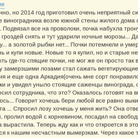
чно, но 2014 год приготовил очень неприятный с
 виноградника возле южной стены жилого дома с
. Подвязал все на проволоки, почка набухла трон
 гроздей снять и тут ударили ночные морозы... Да
... а золотой рыбки нет... Почки потемнели и ум
ь и купи новые. Новые то я купил, но и старые н
ь где-то спящие почки, не мог же он просто так 
у замерзшими лозами стал сажать вегетирующие 
ия и еще одна Аркадия(очень мне сорт понравилс
ки и увидел уныло стоящие саженцы винограда, 
сил сотрудника, что это? Оказалось готовят на 
ось... Говорит хочешь бери любой все равно выки
а ... Спросил лозу хочешь у меня жить? Она отве
, пролил водой с корневином, посадил на свободн
да вырастила. Теперь жду как и что откроется в это
ся к нашим несчастным вымерзкам. Через какое т