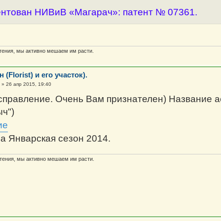
ентован НИВиВ «Магарач»: патент № 07361.
ения, мы активно мешаем им расти.
(Florist) и его участок).
»
26 апр 2015, 19:40
справление. Очень Вам признателен) Название а
ыч")
а Январская сезон 2014.
ения, мы активно мешаем им расти.