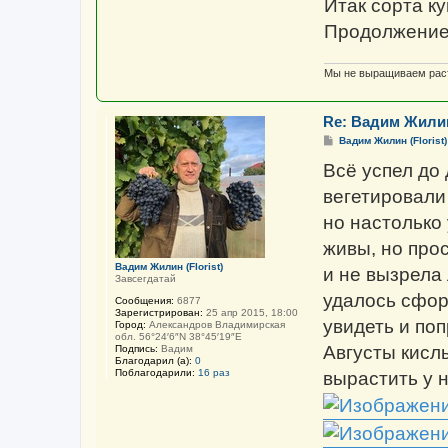
Итак сорта ку
Продолжение с
Мы не выращиваем раст
Re: Вадим Жилин (
С
Вадим Жилин (Florist)
о
о
Всё успел до
б
щ
вегетировали
е
н
но настолько 
и
е
живы, но про
Вадим Жилин (Florist)
и не вызрела 
Завсегдатай
удалось сфор
Сообщения:
6877
Зарегистрирован:
25 апр 2015, 18:00
увидеть и поп
Город:
Александров Владимирская
обл. 56°24′6″N 38°45′19″E
Августы кисл
Подпись:
Вадим
Благодарил (а):
0
Поблагодарили:
16 раз
вырастить у 