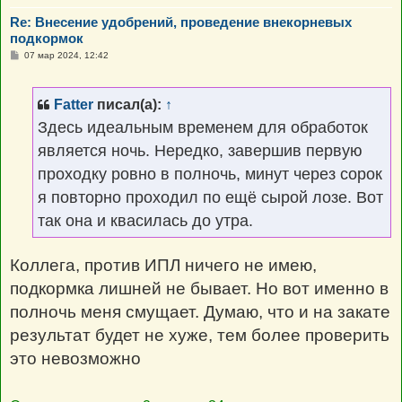
Re: Внесение удобрений, проведение внекорневых
подкормок
С
07 мар 2024, 12:42
о
о
б
щ
Fatter
писал(а):
↑
е
н
Здесь идеальным временем для обработок
и
е
является ночь. Нередко, завершив первую
проходку ровно в полночь, минут через сорок
я повторно проходил по ещё сырой лозе. Вот
так она и квасилась до утра.
Коллега, против ИПЛ ничего не имею,
подкормка лишней не бывает. Но вот именно в
полночь меня смущает. Думаю, что и на закате
результат будет не хуже, тем более проверить
это невозможно