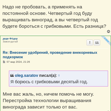
Надо не пробовать, а применять на
постоянной основе. Четвертый год буду
выращивать виноград, а вы четвертый год
будете бороться с грибковыми. Есть разница?
дядя Фёдор
Завсегдатай
Re: Внесение удобрений, проведение внекорневых
подкормок
С
07 мар 2024, 21:26
о
о
б
щ
oleg.saratov
писал(а):
↑
е
н
Я борюсь с грибковыми десятый год.
и
е
Мне вас жаль, но, ничем помочь не могу.
Перестройка технологии выращивания
винограда зависит только от вас.