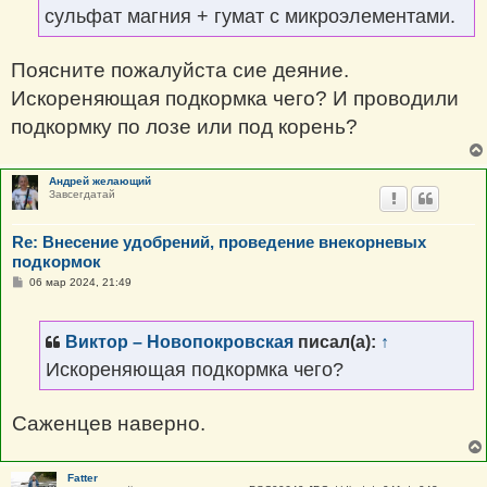
сульфат магния + гумат с микроэлементами.
Поясните пожалуйста сие деяние.
Искореняющая подкормка чего? И проводили
подкормку по лозе или под корень?
Андрей желающий
Завсегдатай
Re: Внесение удобрений, проведение внекорневых
подкормок
С
06 мар 2024, 21:49
о
о
б
щ
Виктор – Новопокровская
писал(а):
↑
е
н
Искореняющая подкормка чего?
и
е
Саженцев наверно.
Fatter