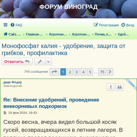
ФОРУМ ВИНОГРАД
FAQ
Регистрация
Вход
Сайт, статьи
Главная страница
Агротехника выращивания винограда
Агротехника выращивания винограда
Почва, полив
Удобрения, внекорневые, стимуляторы
Монофосфат калия - удобрение, защита от
грибков, профилактика
Ответить
Страница
1
из
75
1
2
3
4
5
75
След.
744 сообщения
…
дядя Фёдор
Завсегдатай
Re: Внесение удобрений, проведение
внекорневых подкормок
С
19 фев 2024, 19:43
о
о
Скоро весна, вчера видел большой косяк
б
щ
гусей, возвращающихся в летние лагеря. В
е
н