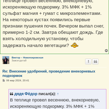
теплице провел весеннюю, внекорневую,
и
е
искореняющую подкормку. 3% МФК + 1%
сульфат магния + гумат с микроэлементами.
На некоторых кустах появились первые
признаки пушения почек. Вечером выпал снег,
примерно 1-2 см. Завтра обещают дождь. Где
взять холодильную установку, чтобы
задержать начало вегетации?
Виктор – Новопокровская
Завсегдатай
Re: Внесение удобрений, проведение внекорневых
подкормок
С
06 мар 2024, 20:41
о
о
б
щ
дядя Фёдор
писал(а):
↑
е
н
В теплице провел весеннюю, внекорневую,
и
е
искореняющую подкормку. 3% МФК + 1%