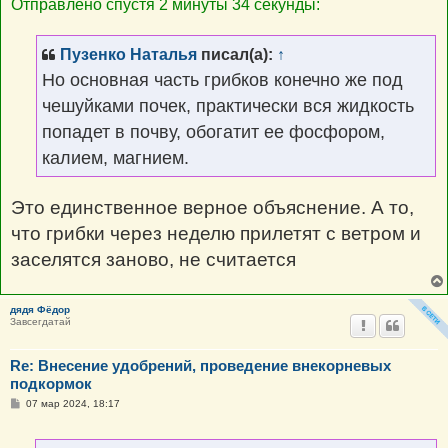
Отправлено спустя 2 минуты 34 секунды:
Пузенко Наталья
писал(а):
↑
Но основная часть грибков конечно же под
чешуйками почек, практически вся жидкость
попадет в почву, обогатит ее фосфором,
калием, магнием.
Это единственное верное объяснение. А то,
что грибки через неделю прилетят с ветром и
заселятся заново, не считается
дядя Фёдор
Завсегдатай
Re: Внесение удобрений, проведение внекорневых
подкормок
С
07 мар 2024, 18:17
о
о
б