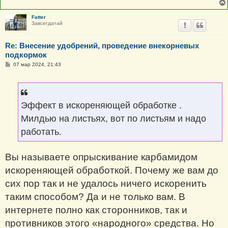
Fatter
Завсегдатай
Re: Внесение удобрений, проведение внекорневых
подкормок
С
07 мар 2024, 21:43
о
о
б
щ
е
н
Эффект в искореняющей обработке .
и
е
Милдью на листьях, вот по листьям и надо
работать.
Вы называете опрыскивание карбамидом
искореняющей обработкой. Почему же вам до
сих пор так и не удалось ничего искоренить
таким способом? Да и не только вам. В
интернете полно как сторонников, так и
противников этого «народного» средства. Но