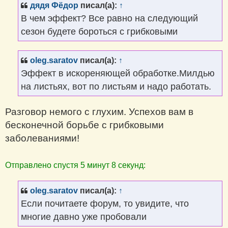
щ
дядя Фёдор
писал(а):
↑
е
н
В чем эффект? Все равно на следующий
и
е
сезон будете бороться с грибковыми
oleg.saratov
писал(а):
↑
Эффект в искореняющей обработке.Милдью
на листьях, вот по листьям и надо работать.
Разговор немого с глухим. Успехов вам в
бесконечной борьбе с грибковыми
заболеваниями!
Отправлено спустя 5 минут 8 секунд:
oleg.saratov
писал(а):
↑
Если почитаете форум, то увидите, что
многие давно уже пробовали