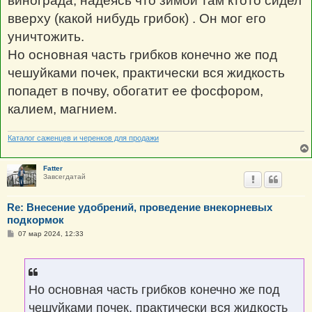
винограда, надеясь что зимой там ктото сидел
вверху (какой нибудь грибок) . Он мог его
уничтожить.
Но основная часть грибков конечно же под
чешуйками почек, практически вся жидкость
попадет в почву, обогатит ее фосфором,
калием, магнием.
Каталог саженцев и черенков для продажи
Fatter
Завсегдатай
Re: Внесение удобрений, проведение внекорневых
подкормок
С
07 мар 2024, 12:33
о
о
б
щ
е
н
Но основная часть грибков конечно же под
и
е
чешуйками почек, практически вся жидкость