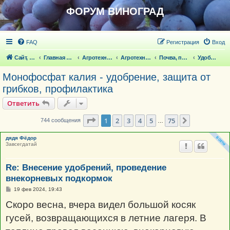
ФОРУМ ВИНОГРАД
FAQ
Регистрация
Вход
Сайт, статьи
Главная страница
Агротехника выращивания винограда
Агротехника выращивания винограда
Почва, полив
Удобрения, внекорневые, стимуляторы
Монофосфат калия - удобрение, защита от
грибков, профилактика
Ответить
Страница
1
из
75
1
2
3
4
5
75
След.
744 сообщения
…
дядя Фёдор
Завсегдатай
Re: Внесение удобрений, проведение
внекорневых подкормок
С
19 фев 2024, 19:43
о
о
Скоро весна, вчера видел большой косяк
б
щ
гусей, возвращающихся в летние лагеря. В
е
н