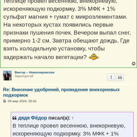
теплице провел весеннюю, внекорневую,
и
е
искореняющую подкормку. 3% МФК + 1%
сульфат магния + гумат с микроэлементами.
На некоторых кустах появились первые
признаки пушения почек. Вечером выпал снег,
примерно 1-2 см. Завтра обещают дождь. Где
взять холодильную установку, чтобы
задержать начало вегетации?
Виктор – Новопокровская
Завсегдатай
Re: Внесение удобрений, проведение внекорневых
подкормок
С
06 мар 2024, 20:41
о
о
б
щ
дядя Фёдор
писал(а):
↑
е
н
В теплице провел весеннюю, внекорневую,
и
е
искореняющую подкормку. 3% МФК + 1%