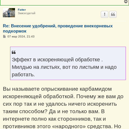
Fatter
Завсегдатай
Re: Внесение удобрений, проведение внекорневых
подкормок
С
07 мар 2024, 21:43
о
о
б
щ
е
н
Эффект в искореняющей обработке .
и
е
Милдью на листьях, вот по листьям и надо
работать.
Вы называете опрыскивание карбамидом
искореняющей обработкой. Почему же вам до
сих пор так и не удалось ничего искоренить
таким способом? Да и не только вам. В
интернете полно как сторонников, так и
противников этого «народного» средства. Но