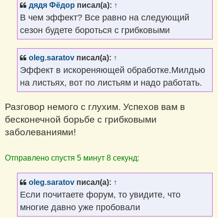
щ
дядя Фёдор
писал(а):
↑
е
н
В чем эффект? Все равно на следующий
и
е
сезон будете бороться с грибковыми
oleg.saratov
писал(а):
↑
Эффект в искореняющей обработке.Милдью
на листьях, вот по листьям и надо работать.
Разговор немого с глухим. Успехов вам в
бесконечной борьбе с грибковыми
заболеваниями!
Отправлено спустя 5 минут 8 секунд:
oleg.saratov
писал(а):
↑
Если почитаете форум, то увидите, что
многие давно уже пробовали