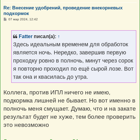
Re: Внесение удобрений, проведение внекорневых
подкормок
С
07 мар 2024, 12:42
о
о
б
щ
Fatter
писал(а):
↑
е
н
Здесь идеальным временем для обработок
и
е
является ночь. Нередко, завершив первую
проходку ровно в полночь, минут через сорок
я повторно проходил по ещё сырой лозе. Вот
так она и квасилась до утра.
Коллега, против ИПЛ ничего не имею,
подкормка лишней не бывает. Но вот именно в
полночь меня смущает. Думаю, что и на закате
результат будет не хуже, тем более проверить
это невозможно