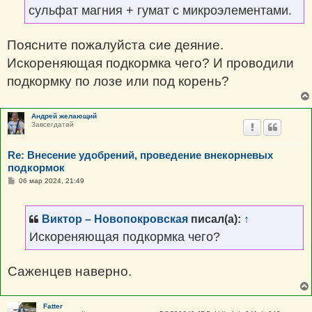
сульфат магния + гумат с микроэлементами.
Поясните пожалуйста сие деяние.
Искореняющая подкормка чего? И проводили
подкормку по лозе или под корень?
Андрей желающий
Завсегдатай
Re: Внесение удобрений, проведение внекорневых
подкормок
С
06 мар 2024, 21:49
о
о
б
щ
Виктор – Новопокровская
писал(а):
↑
е
н
Искореняющая подкормка чего?
и
е
Саженцев наверно.
Fatter