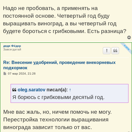
Надо не пробовать, а применять на
постоянной основе. Четвертый год буду
выращивать виноград, а вы четвертый год
будете бороться с грибковыми. Есть разница?
дядя Фёдор
Завсегдатай
Re: Внесение удобрений, проведение внекорневых
подкормок
С
07 мар 2024, 21:26
о
о
б
щ
oleg.saratov
писал(а):
↑
е
н
Я борюсь с грибковыми десятый год.
и
е
Мне вас жаль, но, ничем помочь не могу.
Перестройка технологии выращивания
винограда зависит только от вас.