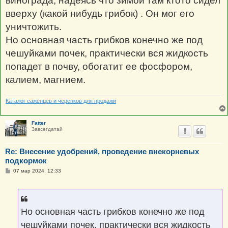
винограда, надеясь что зимой там ктото сидел
вверху (какой нибудь грибок) . Он мог его
уничтожить.
Но основная часть грибков конечно же под
чешуйками почек, практически вся жидкость
попадет в почву, обогатит ее фосфором,
калием, магнием.
Каталог саженцев и черенков для продажи
Fatter
Завсегдатай
Re: Внесение удобрений, проведение внекорневых
подкормок
С
07 мар 2024, 12:33
о
о
б
щ
е
н
Но основная часть грибков конечно же под
и
е
чешуйками почек, практически вся жидкость