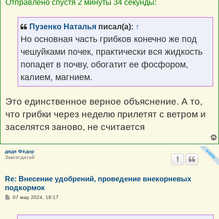
Отправлено спустя 2 минуты 34 секунды:
Пузенко Наталья
писал(а):
↑
Но основная часть грибков конечно же под
чешуйками почек, практически вся жидкость
попадет в почву, обогатит ее фосфором,
калием, магнием.
Это единственное верное объяснение. А то,
что грибки через неделю прилетят с ветром и
заселятся заново, не считается
дядя Фёдор
Завсегдатай
Re: Внесение удобрений, проведение внекорневых
подкормок
С
07 мар 2024, 18:17
о
о
б