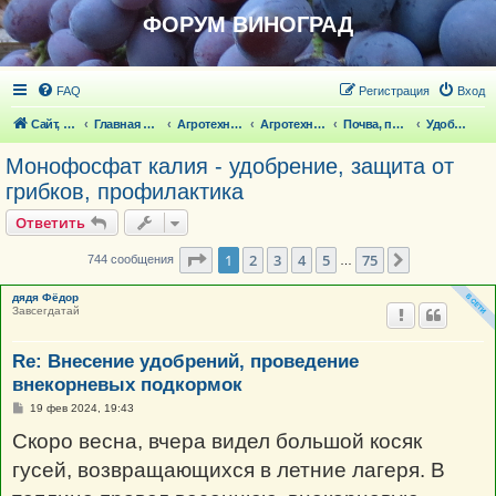
ФОРУМ ВИНОГРАД
FAQ
Регистрация
Вход
Сайт, статьи
Главная страница
Агротехника выращивания винограда
Агротехника выращивания винограда
Почва, полив
Удобрения, внекорневые, стимуляторы
Монофосфат калия - удобрение, защита от
грибков, профилактика
Ответить
Страница
1
из
75
1
2
3
4
5
75
След.
744 сообщения
…
дядя Фёдор
Завсегдатай
Re: Внесение удобрений, проведение
внекорневых подкормок
С
19 фев 2024, 19:43
о
о
Скоро весна, вчера видел большой косяк
б
щ
гусей, возвращающихся в летние лагеря. В
е
н