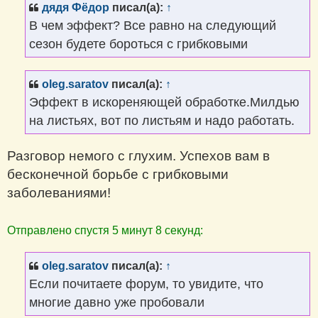
щ
дядя Фёдор
писал(а):
↑
е
н
В чем эффект? Все равно на следующий
и
е
сезон будете бороться с грибковыми
oleg.saratov
писал(а):
↑
Эффект в искореняющей обработке.Милдью
на листьях, вот по листьям и надо работать.
Разговор немого с глухим. Успехов вам в
бесконечной борьбе с грибковыми
заболеваниями!
Отправлено спустя 5 минут 8 секунд:
oleg.saratov
писал(а):
↑
Если почитаете форум, то увидите, что
многие давно уже пробовали