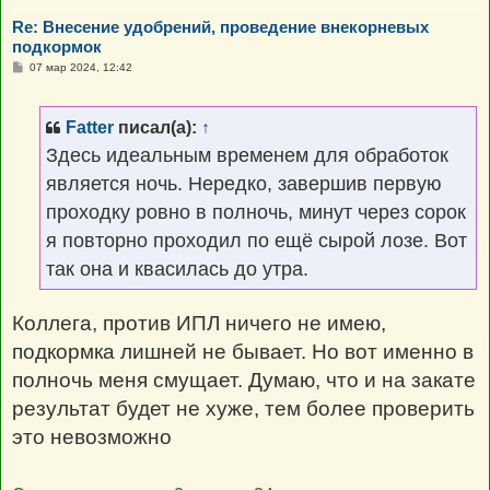
Re: Внесение удобрений, проведение внекорневых
подкормок
С
07 мар 2024, 12:42
о
о
б
щ
Fatter
писал(а):
↑
е
н
Здесь идеальным временем для обработок
и
е
является ночь. Нередко, завершив первую
проходку ровно в полночь, минут через сорок
я повторно проходил по ещё сырой лозе. Вот
так она и квасилась до утра.
Коллега, против ИПЛ ничего не имею,
подкормка лишней не бывает. Но вот именно в
полночь меня смущает. Думаю, что и на закате
результат будет не хуже, тем более проверить
это невозможно