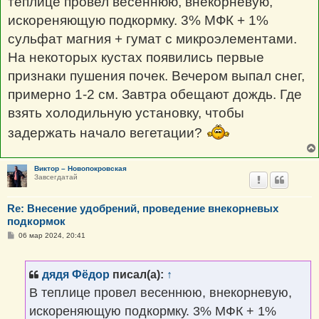
теплице провел весеннюю, внекорневую,
и
е
искореняющую подкормку. 3% МФК + 1%
сульфат магния + гумат с микроэлементами.
На некоторых кустах появились первые
признаки пушения почек. Вечером выпал снег,
примерно 1-2 см. Завтра обещают дождь. Где
взять холодильную установку, чтобы
задержать начало вегетации?
Виктор – Новопокровская
Завсегдатай
Re: Внесение удобрений, проведение внекорневых
подкормок
С
06 мар 2024, 20:41
о
о
б
щ
дядя Фёдор
писал(а):
↑
е
н
В теплице провел весеннюю, внекорневую,
и
е
искореняющую подкормку. 3% МФК + 1%