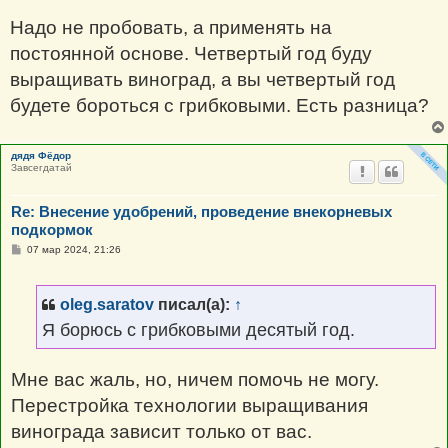
Надо не пробовать, а применять на
постоянной основе. Четвертый год буду
выращивать виноград, а вы четвертый год
будете бороться с грибковыми. Есть разница?
дядя Фёдор
Завсегдатай
Re: Внесение удобрений, проведение внекорневых
подкормок
С
07 мар 2024, 21:26
о
о
б
щ
oleg.saratov
писал(а):
↑
е
н
Я борюсь с грибковыми десятый год.
и
е
Мне вас жаль, но, ничем помочь не могу.
Перестройка технологии выращивания
винограда зависит только от вас.