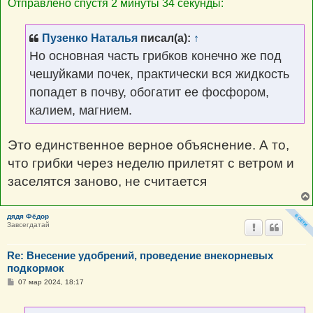
Отправлено спустя 2 минуты 34 секунды:
Пузенко Наталья
писал(а):
↑
Но основная часть грибков конечно же под
чешуйками почек, практически вся жидкость
попадет в почву, обогатит ее фосфором,
калием, магнием.
Это единственное верное объяснение. А то,
что грибки через неделю прилетят с ветром и
заселятся заново, не считается
дядя Фёдор
Завсегдатай
Re: Внесение удобрений, проведение внекорневых
подкормок
С
07 мар 2024, 18:17
о
о
б