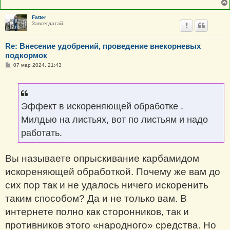
Fatter
Завсегдатай
Re: Внесение удобрений, проведение внекорневых
подкормок
С
07 мар 2024, 21:43
о
о
б
щ
е
н
Эффект в искореняющей обработке .
и
е
Милдью на листьях, вот по листьям и надо
работать.
Вы называете опрыскивание карбамидом
искореняющей обработкой. Почему же вам до
сих пор так и не удалось ничего искоренить
таким способом? Да и не только вам. В
интернете полно как сторонников, так и
противников этого «народного» средства. Но