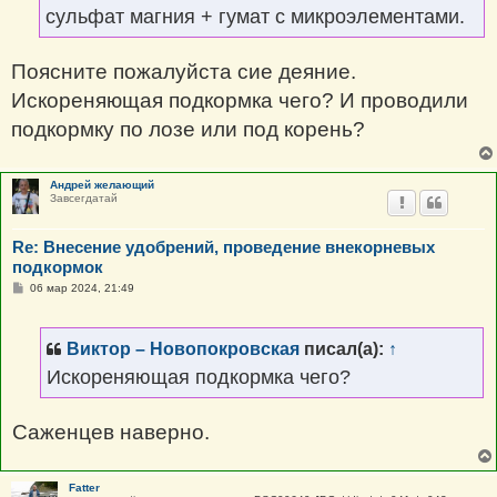
сульфат магния + гумат с микроэлементами.
Поясните пожалуйста сие деяние.
Искореняющая подкормка чего? И проводили
подкормку по лозе или под корень?
Андрей желающий
Завсегдатай
Re: Внесение удобрений, проведение внекорневых
подкормок
С
06 мар 2024, 21:49
о
о
б
щ
Виктор – Новопокровская
писал(а):
↑
е
н
Искореняющая подкормка чего?
и
е
Саженцев наверно.
Fatter