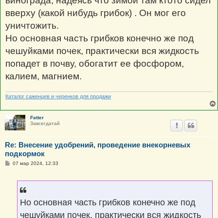
винограда, надеясь что зимой там ктото сидел
вверху (какой нибудь грибок) . Он мог его
уничтожить.
Но основная часть грибков конечно же под
чешуйками почек, практически вся жидкость
попадет в почву, обогатит ее фосфором,
калием, магнием.
Каталог саженцев и черенков для продажи
Fatter
Завсегдатай
Re: Внесение удобрений, проведение внекорневых
подкормок
С
07 мар 2024, 12:33
о
о
б
щ
е
н
Но основная часть грибков конечно же под
и
е
чешуйками почек, практически вся жидкость