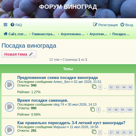
ФОРУМ ВИНОГРАД
FAQ
Регистрация
Вход
Сайт, статьи
Главная страница
Агротехника выращивания винограда
Агротехника выращивания винограда
Посадка винограда
Посадка винограда
Новая тема
12 тем • Страница
1
из
1
Темы
Предложенная схема посадки винограда
Последнее сообщение
Алекс_Бел
«
02 авг 2026, 21:51
Ответы:
940
1
92
93
94
95
…
Рейтинг: 1.27%
Время посадки саженцев.
Последнее сообщение
oleg 74
«
30 июл 2026, 14:13
Ответы:
990
1
97
98
99
100
…
Рейтинг: 0.69%
Как правильно пересадить 3-4 летний куст винограда?
Последнее сообщение
Маршал
«
11 июл 2026, 16:56
Ответы:
291
1
27
28
29
30
…