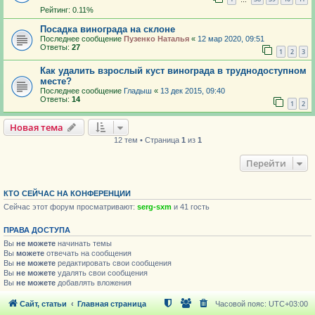
Рейтинг: 0.11%
Посадка винограда на склоне
Последнее сообщение
Пузенко Наталья
«
12 мар 2020, 09:51
Ответы:
27
1
2
3
Как удалить взрослый куст винограда в труднодоступном
месте?
Последнее сообщение
Гладыш
«
13 дек 2015, 09:40
Ответы:
14
1
2
Новая тема
12 тем • Страница
1
из
1
Перейти
КТО СЕЙЧАС НА КОНФЕРЕНЦИИ
Сейчас этот форум просматривают:
serg-sxm
и 41 гость
ПРАВА ДОСТУПА
Вы
не можете
начинать темы
Вы
можете
отвечать на сообщения
Вы
не можете
редактировать свои сообщения
Вы
не можете
удалять свои сообщения
Вы
не можете
добавлять вложения
Сайт, статьи
Главная страница
Часовой пояс:
UTC+03:00