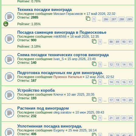
Рейтинг: 0.76%
Техника посадки винограда
Последнее сообщение
Михаил Герасимов
«
17 май 2026, 22:32
Ответы:
2885
1
286
287
288
289
…
Рейтинг: 1.05%
Посадка саженцев винограда в Подмосковье
Последнее сообщение
mikl6566
«
16 май 2026, 12:35
Ответы:
900
1
88
89
90
91
…
Рейтинг: 3.18%
Схема посадки технических сортов винограда
Последнее сообщение
Ivan_S
«
15 апр 2026, 23:49
Ответы:
140
1
12
13
14
15
…
Подготовка посадочных ям для винограда.
Последнее сообщение
Пузенко Наталья
«
12 мар 2026, 22:52
Ответы:
167
1
14
15
16
17
…
Устройство короба
Последнее сообщение
Ключи
«
10 авг 2025, 20:35
Ответы:
193
1
17
18
19
20
…
Растения под виноградом
Последнее сообщение
oleg.saratov
«
10 июн 2025, 09:43
Ответы:
232
1
21
22
23
24
…
Уплотненная посадка винограда.
Последнее сообщение
Evgeny
«
25 янв 2025, 16:14
Ответы:
406
1
38
39
40
41
…