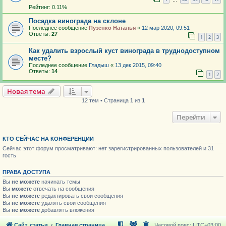
Рейтинг: 0.11%
Посадка винограда на склоне
Последнее сообщение
Пузенко Наталья
«
12 мар 2020, 09:51
Ответы:
27
1
2
3
Как удалить взрослый куст винограда в труднодоступном
месте?
Последнее сообщение
Гладыш
«
13 дек 2015, 09:40
Ответы:
14
1
2
Новая тема
12 тем • Страница
1
из
1
Перейти
КТО СЕЙЧАС НА КОНФЕРЕНЦИИ
Сейчас этот форум просматривают: нет зарегистрированных пользователей и 31
гость
ПРАВА ДОСТУПА
Вы
не можете
начинать темы
Вы
можете
отвечать на сообщения
Вы
не можете
редактировать свои сообщения
Вы
не можете
удалять свои сообщения
Вы
не можете
добавлять вложения
Сайт, статьи
Главная страница
Часовой пояс:
UTC+03:00