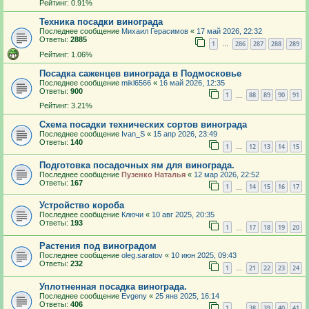
Рейтинг: 0.91%
Техника посадки винограда
Последнее сообщение
Михаил Герасимов
«
17 май 2026, 22:32
Ответы:
2885
1
286
287
288
289
…
Рейтинг: 1.06%
Посадка саженцев винограда в Подмосковье
Последнее сообщение
mikl6566
«
16 май 2026, 12:35
Ответы:
900
1
88
89
90
91
…
Рейтинг: 3.21%
Схема посадки технических сортов винограда
Последнее сообщение
Ivan_S
«
15 апр 2026, 23:49
Ответы:
140
1
12
13
14
15
…
Подготовка посадочных ям для винограда.
Последнее сообщение
Пузенко Наталья
«
12 мар 2026, 22:52
Ответы:
167
1
14
15
16
17
…
Устройство короба
Последнее сообщение
Ключи
«
10 авг 2025, 20:35
Ответы:
193
1
17
18
19
20
…
Растения под виноградом
Последнее сообщение
oleg.saratov
«
10 июн 2025, 09:43
Ответы:
232
1
21
22
23
24
…
Уплотненная посадка винограда.
Последнее сообщение
Evgeny
«
25 янв 2025, 16:14
Ответы:
406
1
38
39
40
41
…