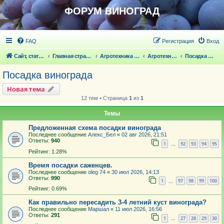
ФОРУМ ВИНОГРАД
FAQ
Регистрация
Вход
Сайт, статьи
Главная страница
Агротехника выращивания винограда
Агротехника выращивания винограда
Посадка винограда
Посадка винограда
Новая тема
12 тем • Страница
1
из
1
Темы
Предложенная схема посадки винограда
Последнее сообщение
Алекс_Бел
«
02 авг 2026, 21:51
Ответы:
940
1
92
93
94
95
…
Рейтинг: 1.28%
Время посадки саженцев.
Последнее сообщение
oleg 74
«
30 июл 2026, 14:13
Ответы:
990
1
97
98
99
100
…
Рейтинг: 0.69%
Как правильно пересадить 3-4 летний куст винограда?
Последнее сообщение
Маршал
«
11 июл 2026, 16:56
Ответы:
291
1
27
28
29
30
…