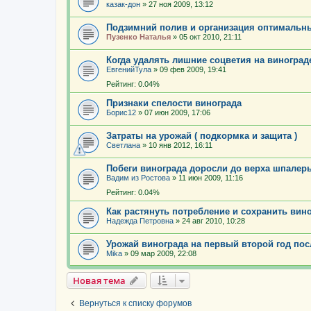
казак-дон
»
27 ноя 2009, 13:12
Подзимний полив и организация оптимальн
Пузенко Наталья
»
05 окт 2010, 21:11
Когда удалять лишние соцветия на виноград
ЕвгенийТула
»
09 фев 2009, 19:41
Рейтинг: 0.04%
Признаки спелости винограда
Борис12
»
07 июн 2009, 17:06
Затраты на урожай ( подкормка и защита )
Светлана
»
10 янв 2012, 16:11
Побеги винограда доросли до верха шпалер
Вадим из Ростова
»
11 июн 2009, 11:16
Рейтинг: 0.04%
Как растянуть потребление и сохранить вино
Надежда Петровна
»
24 авг 2010, 10:28
Урожай винограда на первый второй год пос
Mika
»
09 мар 2009, 22:08
Новая тема
Вернуться к списку форумов