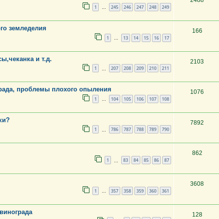
2488
1
245
246
247
248
249
…
го земледелия
166
1
13
14
15
16
17
…
ы,чеканка и т.д.
2103
1
207
208
209
210
211
…
рада, проблемы плохого опыления
1076
1
104
105
106
107
108
…
ки?
7892
1
786
787
788
789
790
…
862
1
83
84
85
86
87
…
3608
1
357
358
359
360
361
…
винограда
128