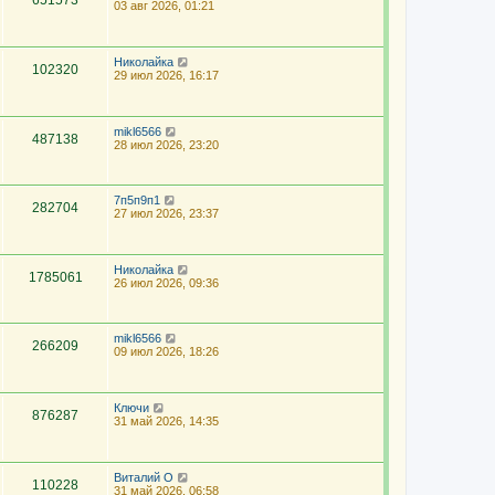
651573
03 авг 2026, 01:21
Николайка
102320
29 июл 2026, 16:17
mikl6566
487138
28 июл 2026, 23:20
7п5п9п1
282704
27 июл 2026, 23:37
Николайка
1785061
26 июл 2026, 09:36
mikl6566
266209
09 июл 2026, 18:26
Ключи
876287
31 май 2026, 14:35
Виталий О
110228
31 май 2026, 06:58