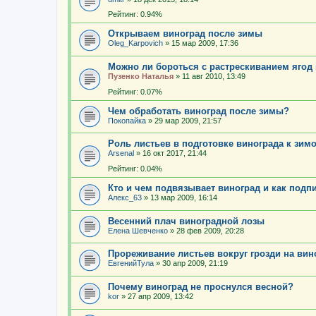
Рейтинг: 0.94%
Открываем виноград после зимы
Oleg_Karpovich
»
15 мар 2009, 17:36
Можно ли бороться с растрескиванием ягод
Пузенко Наталья
»
11 авг 2010, 13:49
Рейтинг: 0.07%
Чем обработать виноград после зимы?
Покопайка
»
29 мар 2009, 21:57
Роль листьев в подготовке винограда к зим
Arsenal
»
16 окт 2017, 21:44
Рейтинг: 0.04%
Кто и чем подвязывает виноград и как подп
Алекс_63
»
13 мар 2009, 16:14
Весенний плач виноградной лозы
Елена Шевченко
»
28 фев 2009, 20:28
Прореживание листьев вокруг грозди на вин
ЕвгенийТула
»
30 апр 2009, 21:19
Почему виноград не проснулся весной?
kor
»
27 апр 2009, 13:42