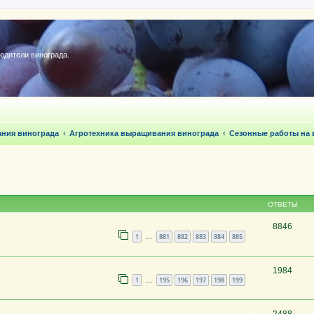
редители винограда.
ания винограда
Агротехника выращивания винограда
Сезонные работы на 
ОТВЕТЫ
8846
1
881
882
883
884
885
…
1984
1
195
196
197
198
199
…