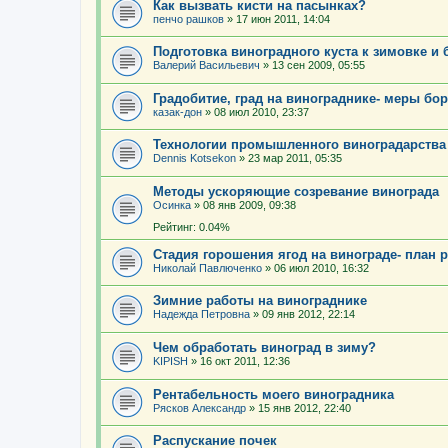
Как вызвать кисти на пасынках?
пенчо рашков
»
17 июн 2011, 14:04
Подготовка виноградного куста к зимовке и
Валерий Васильевич
»
13 сен 2009, 05:55
Градобитие, град на винограднике- меры бо
казак-дон
»
08 июл 2010, 23:37
Технологии промышленного виноградарства
Dennis Kotsekon
»
23 мар 2011, 05:35
Методы ускоряющие созревание винограда
Осинка
»
08 янв 2009, 09:38
Рейтинг: 0.04%
Стадия горошения ягод на винограде- план 
Николай Павлюченко
»
06 июл 2010, 16:32
Зимние работы на винограднике
Надежда Петровна
»
09 янв 2012, 22:14
Чем обработать виноград в зиму?
KIPISH
»
16 окт 2011, 12:36
Рентабельность моего виноградника
Рясков Александр
»
15 янв 2012, 22:40
Распускание почек