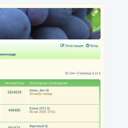
Регистрация
Вход
винограде
35 тем • Страница
1
из
1
ПРОСМОТРЫ
ПОСЛЕДНЕЕ СООБЩЕНИЕ
Алекс_Бел
1824029
10 минут назад
Елена 1971
446400
06 авг 2026, 07:51
Фартовый