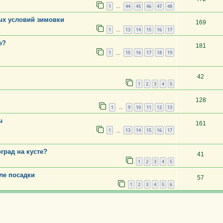
1
44
45
46
47
48
…
ых условий зимовки
169
1
13
14
15
16
17
…
е?
181
1
15
16
17
18
19
…
42
1
2
3
4
5
128
1
9
10
11
12
13
…
ы
161
1
13
14
15
16
17
…
град на кусте?
41
1
2
3
4
5
ле посадки
57
1
2
3
4
5
6