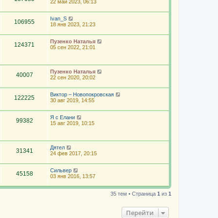
22 май 2023, 06:13
Ivan_S
106955
18 янв 2023, 21:23
Пузенко Наталья
124371
05 сен 2022, 21:01
Пузенко Наталья
40007
22 сен 2020, 20:02
Виктор – Новопокровская
122225
30 авг 2019, 14:55
Я с Елани
99382
15 авг 2019, 10:15
Дятел
31341
24 фев 2017, 20:15
Сильвер
45158
03 янв 2016, 13:57
35 тем • Страница
1
из
1
Перейти