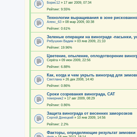
Борис12
»
17 авг 2009, 07:34
Рейтинг: 9.55%
Технологии выращивания в зоне рискованно
Алекс_63
»
08 мар 2009, 00:38
Рейтинг: 0.61%
Зеленые операции на винограде -пасынки, ус
Рябушкин Вадим
»
03 янв 2009, 21:10
Рейтинг: 19.96%
Цветение, опыление, оплодотворение виног
Серёга
»
09 июн 2009, 22:56
Рейтинг: 6.88%
Как, когда и чем укрыть виноград для зимов
Светлана
»
26 дек 2008, 14:40
Рейтинг: 0.86%
Сроки созревания винограда, САТ
темерник2
»
17 авг 2009, 08:29
Рейтинг: 0.86%
Защита винограда от весенних заморозков
Сергей Донецкий
»
10 янв 2009, 14:56
Рейтинг: 2.2%
Факторы, определяющие результат зимовки 
dmitr
»
18 дек 2013, 18:14