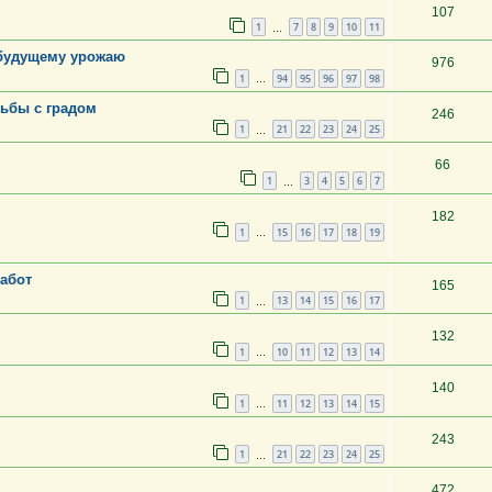
107
1
7
8
9
10
11
…
 будущему урожаю
976
1
94
95
96
97
98
…
рьбы с градом
246
1
21
22
23
24
25
…
66
1
3
4
5
6
7
…
182
1
15
16
17
18
19
…
работ
165
1
13
14
15
16
17
…
132
1
10
11
12
13
14
…
140
1
11
12
13
14
15
…
243
1
21
22
23
24
25
…
472