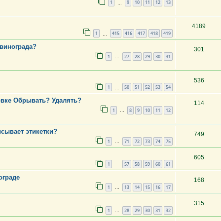
1
9
10
11
12
13
…
4189
1
415
416
417
418
419
…
 винограда?
301
1
27
28
29
30
31
…
536
1
50
51
52
53
54
…
овке Обрывать? Удалять?
114
1
8
9
10
11
12
…
исывает этикетки?
749
1
71
72
73
74
75
…
605
1
57
58
59
60
61
…
ограде
168
1
13
14
15
16
17
…
315
1
28
29
30
31
32
…