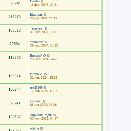
Den69
61602
11 фев 2025, 22:31
Шаварш
286975
20 дек 2024, 21:13
терапевт
138513
31 июл 2024, 12:01
терапевт
72584
29 мар 2024, 18:12
Виталий О
112766
25 фев 2024, 14:22
Игорь 25
109814
31 янв 2024, 15:52
mikl6566
105244
17 янв 2024, 11:07
yuripast
87593
08 окт 2023, 15:26
Зарипов Радик
122637
07 июл 2023, 04:37
wldmir
187085