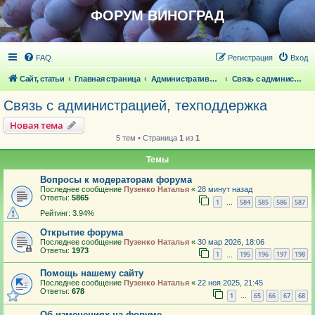
ФОРУМ ВИНОГРАД
FAQ
Регистрация
Вход
Сайт, статьи
Главная страница
Административный раздел
Связь с администрацией, техподдержка
Связь с администрацией, техподдержка
Новая тема
5 тем • Страница
1
из
1
Темы
Вопросы к модераторам форума
Последнее сообщение
Пузенко Наталья
«
28 минут назад
Ответы:
5865
1
584
585
586
587
…
Рейтинг: 3.94%
Открытие форума
Последнее сообщение
Пузенко Наталья
«
30 мар 2026, 18:06
Ответы:
1973
1
195
196
197
198
…
Помощь нашему сайту
Последнее сообщение
Пузенко Наталья
«
22 ноя 2025, 21:45
Ответы:
678
1
65
66
67
68
…
Об изменениях на форуме